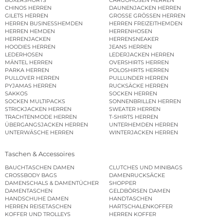
CHINOS HERREN
DAUNENJACKEN HERREN
GILETS HERREN
GROSSE GRÖSSEN HERREN
HERREN BUSINESSHEMDEN
HERREN FREIZEITHEMDEN
HERREN HEMDEN
HERRENHOSEN
HERRENJACKEN
HERRENSNEAKER
HOODIES HERREN
JEANS HERREN
LEDERHOSEN
LEDERJACKEN HERREN
MÄNTEL HERREN
OVERSHIRTS HERREN
PARKA HERREN
POLOSHIRTS HERREN
PULLOVER HERREN
PULLUNDER HERREN
PYJAMAS HERREN
RUCKSÄCKE HERREN
SAKKOS
SOCKEN HERREN
SOCKEN MULTIPACKS
SONNENBRILLEN HERREN
STRICKJACKEN HERREN
SWEATER HERREN
TRACHTENMODE HERREN
T-SHIRTS HERREN
ÜBERGANGSJACKEN HERREN
UNTERHEMDEN HERREN
UNTERWÄSCHE HERREN
WINTERJACKEN HERREN
Taschen & Accessoires
BAUCHTASCHEN DAMEN
CLUTCHES UND MINIBAGS
CROSSBODY BAGS
DAMENRUCKSÄCKE
DAMENSCHALS & DAMENTÜCHER
SHOPPER
DAMENTASCHEN
GELDBÖRSEN DAMEN
HANDSCHUHE DAMEN
HANDTASCHEN
HERREN REISETASCHEN
HARTSCHALENKOFFER
KOFFER UND TROLLEYS
HERREN KOFFER