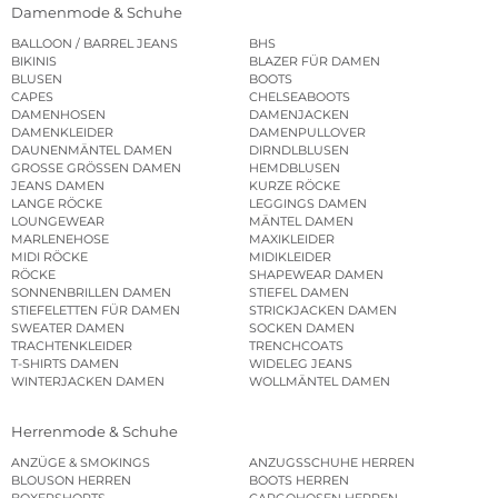
Damenmode & Schuhe
BALLOON / BARREL JEANS
BHS
BIKINIS
BLAZER FÜR DAMEN
BLUSEN
BOOTS
CAPES
CHELSEABOOTS
DAMENHOSEN
DAMENJACKEN
DAMENKLEIDER
DAMENPULLOVER
DAUNENMÄNTEL DAMEN
DIRNDLBLUSEN
GROSSE GRÖSSEN DAMEN
HEMDBLUSEN
JEANS DAMEN
KURZE RÖCKE
LANGE RÖCKE
LEGGINGS DAMEN
LOUNGEWEAR
MÄNTEL DAMEN
MARLENEHOSE
MAXIKLEIDER
MIDI RÖCKE
MIDIKLEIDER
RÖCKE
SHAPEWEAR DAMEN
SONNENBRILLEN DAMEN
STIEFEL DAMEN
STIEFELETTEN FÜR DAMEN
STRICKJACKEN DAMEN
SWEATER DAMEN
SOCKEN DAMEN
TRACHTENKLEIDER
TRENCHCOATS
T-SHIRTS DAMEN
WIDELEG JEANS
WINTERJACKEN DAMEN
WOLLMÄNTEL DAMEN
Herrenmode & Schuhe
ANZÜGE & SMOKINGS
ANZUGSSCHUHE HERREN
BLOUSON HERREN
BOOTS HERREN
BOXERSHORTS
CARGOHOSEN HERREN