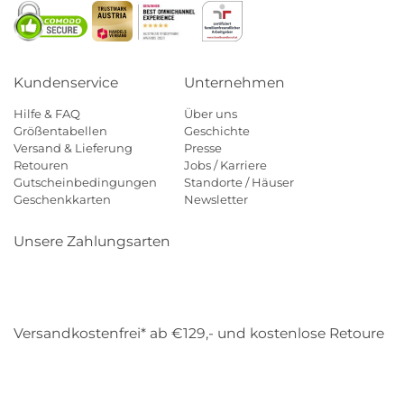
Kundenservice
Unternehmen
Hilfe & FAQ
Über uns
Größentabellen
Geschichte
Versand & Lieferung
Presse
Retouren
Jobs / Karriere
Gutscheinbedingungen
Standorte / Häuser
Geschenkkarten
Newsletter
Unsere Zahlungsarten
Klarna
Mastercard
Visa
Diners
Applepay
Amazon
Payp
Versandkostenfrei* ab €129,- und kostenlose Retoure
DHL
Gebrüder Weiss