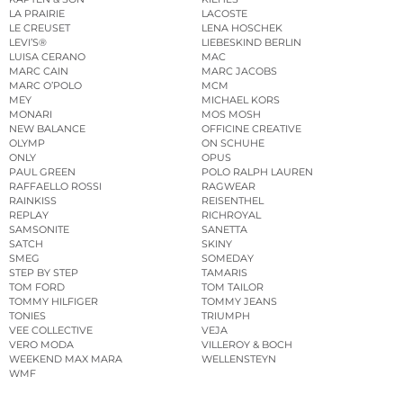
LA PRAIRIE
LACOSTE
LE CREUSET
LENA HOSCHEK
LEVI’S®
LIEBESKIND BERLIN
LUISA CERANO
MAC
MARC CAIN
MARC JACOBS
MARC O’POLO
MCM
MEY
MICHAEL KORS
MONARI
MOS MOSH
NEW BALANCE
OFFICINE CREATIVE
OLYMP
ON SCHUHE
ONLY
OPUS
PAUL GREEN
POLO RALPH LAUREN
RAFFAELLO ROSSI
RAGWEAR
RAINKISS
REISENTHEL
REPLAY
RICHROYAL
SAMSONITE
SANETTA
SATCH
SKINY
SMEG
SOMEDAY
STEP BY STEP
TAMARIS
TOM FORD
TOM TAILOR
TOMMY HILFIGER
TOMMY JEANS
TONIES
TRIUMPH
VEE COLLECTIVE
VEJA
VERO MODA
VILLEROY & BOCH
WEEKEND MAX MARA
WELLENSTEYN
WMF