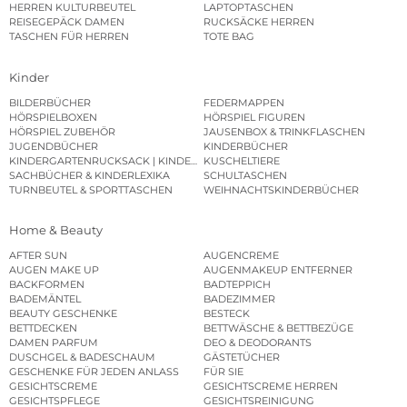
HERREN KULTURBEUTEL
LAPTOPTASCHEN
REISEGEPÄCK DAMEN
RUCKSÄCKE HERREN
TASCHEN FÜR HERREN
TOTE BAG
Kinder
BILDERBÜCHER
FEDERMAPPEN
HÖRSPIELBOXEN
HÖRSPIEL FIGUREN
HÖRSPIEL ZUBEHÖR
JAUSENBOX & TRINKFLASCHEN
JUGENDBÜCHER
KINDERBÜCHER
KINDERGARTENRUCKSACK | KINDERGARTENBEUTEL
KUSCHELTIERE
SACHBÜCHER & KINDERLEXIKA
SCHULTASCHEN
TURNBEUTEL & SPORTTASCHEN
WEIHNACHTSKINDERBÜCHER
Home & Beauty
AFTER SUN
AUGENCREME
AUGEN MAKE UP
AUGENMAKEUP ENTFERNER
BACKFORMEN
BADTEPPICH
BADEMÄNTEL
BADEZIMMER
BEAUTY GESCHENKE
BESTECK
BETTDECKEN
BETTWÄSCHE & BETTBEZÜGE
DAMEN PARFUM
DEO & DEODORANTS
DUSCHGEL & BADESCHAUM
GÄSTETÜCHER
GESCHENKE FÜR JEDEN ANLASS
FÜR SIE
GESICHTSCREME
GESICHTSCREME HERREN
GESICHTSPFLEGE
GESICHTSREINIGUNG