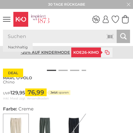
30 TAGE RÜCKGABE
WEDDING
Nachhaltig
VIBES
-20% AUF KINDERMODE
KOE26-KIMO
DEAL
MARC O'POLO
Chino
76,99
129,95
Jetzt
sparen
UVP
inkl. Mwst zzgl.
Versandkosten
Farbe:
Creme