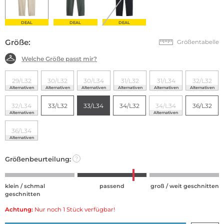
DEAL
DEAL
DEAL
Größe:
Größentabelle
Welche Größe passt mir?
29/L32
30/L32
30/L34
31/L32
31/L34
32/L32
Alternativen
Alternativen
Alternativen
Alternativen
Alternativen
Alternativen
32/L34
33/L32
33/L34
34/L32
34/L34
36/L32
Alternativen
Alternativen
36/L34
Alternativen
Größenbeurteilung:
?
klein / schmal
passend
groß / weit geschnitten
geschnitten
Achtung:
Nur noch 1 Stück verfügbar!