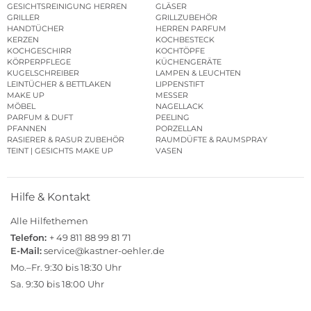
GESICHTSREINIGUNG HERREN
GLÄSER
GRILLER
GRILLZUBEHÖR
HANDTÜCHER
HERREN PARFUM
KERZEN
KOCHBESTECK
KOCHGESCHIRR
KOCHTÖPFE
KÖRPERPFLEGE
KÜCHENGERÄTE
KUGELSCHREIBER
LAMPEN & LEUCHTEN
LEINTÜCHER & BETTLAKEN
LIPPENSTIFT
MAKE UP
MESSER
MÖBEL
NAGELLACK
PARFUM & DUFT
PEELING
PFANNEN
PORZELLAN
RASIERER & RASUR ZUBEHÖR
RAUMDÜFTE & RAUMSPRAY
TEINT | GESICHTS MAKE UP
VASEN
Hilfe & Kontakt
Alle Hilfethemen
Telefon:
+ 49 811 88 99 81 71
E-Mail:
service@kastner-oehler.de
Mo.–Fr. 9:30 bis 18:30 Uhr
Sa. 9:30 bis 18:00 Uhr