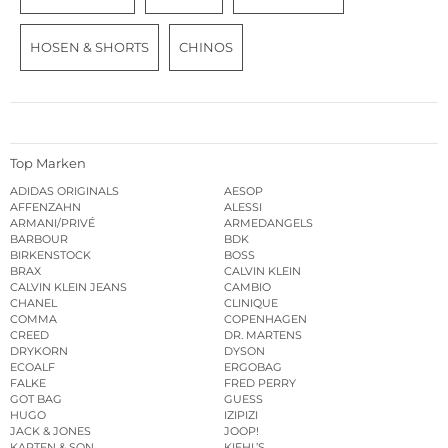
HOSEN & SHORTS
CHINOS
Top Marken
ADIDAS ORIGINALS
AESOP
AFFENZAHN
ALESSI
ARMANI/PRIVÉ
ARMEDANGELS
BARBOUR
BDK
BIRKENSTOCK
BOSS
BRAX
CALVIN KLEIN
CALVIN KLEIN JEANS
CAMBIO
CHANEL
CLINIQUE
COMMA
COPENHAGEN
CREED
DR. MARTENS
DRYKORN
DYSON
ECOALF
ERGOBAG
FALKE
FRED PERRY
GOT BAG
GUESS
HUGO
IZIPIZI
JACK & JONES
JOOP!
KAPTEN & SON
KIEHL’S