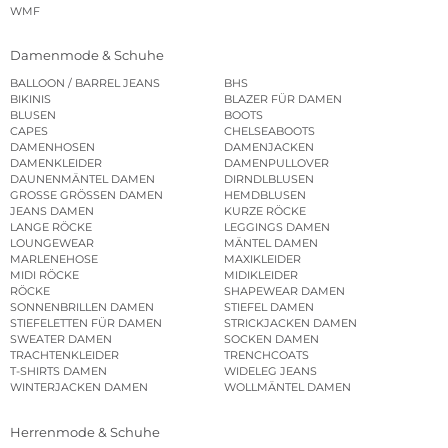
WMF
Damenmode & Schuhe
BALLOON / BARREL JEANS
BHS
BIKINIS
BLAZER FÜR DAMEN
BLUSEN
BOOTS
CAPES
CHELSEABOOTS
DAMENHOSEN
DAMENJACKEN
DAMENKLEIDER
DAMENPULLOVER
DAUNENMÄNTEL DAMEN
DIRNDLBLUSEN
GROSSE GRÖSSEN DAMEN
HEMDBLUSEN
JEANS DAMEN
KURZE RÖCKE
LANGE RÖCKE
LEGGINGS DAMEN
LOUNGEWEAR
MÄNTEL DAMEN
MARLENEHOSE
MAXIKLEIDER
MIDI RÖCKE
MIDIKLEIDER
RÖCKE
SHAPEWEAR DAMEN
SONNENBRILLEN DAMEN
STIEFEL DAMEN
STIEFELETTEN FÜR DAMEN
STRICKJACKEN DAMEN
SWEATER DAMEN
SOCKEN DAMEN
TRACHTENKLEIDER
TRENCHCOATS
T-SHIRTS DAMEN
WIDELEG JEANS
WINTERJACKEN DAMEN
WOLLMÄNTEL DAMEN
Herrenmode & Schuhe