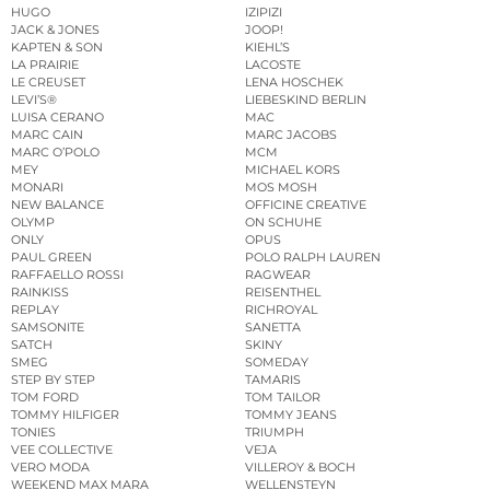
HUGO
IZIPIZI
JACK & JONES
JOOP!
KAPTEN & SON
KIEHL’S
LA PRAIRIE
LACOSTE
LE CREUSET
LENA HOSCHEK
LEVI’S®
LIEBESKIND BERLIN
LUISA CERANO
MAC
MARC CAIN
MARC JACOBS
MARC O’POLO
MCM
MEY
MICHAEL KORS
MONARI
MOS MOSH
NEW BALANCE
OFFICINE CREATIVE
OLYMP
ON SCHUHE
ONLY
OPUS
PAUL GREEN
POLO RALPH LAUREN
RAFFAELLO ROSSI
RAGWEAR
RAINKISS
REISENTHEL
REPLAY
RICHROYAL
SAMSONITE
SANETTA
SATCH
SKINY
SMEG
SOMEDAY
STEP BY STEP
TAMARIS
TOM FORD
TOM TAILOR
TOMMY HILFIGER
TOMMY JEANS
TONIES
TRIUMPH
VEE COLLECTIVE
VEJA
VERO MODA
VILLEROY & BOCH
WEEKEND MAX MARA
WELLENSTEYN