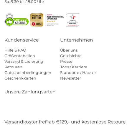
Sa. 9:30 bis 18:00 Uhr
Kundenservice
Unternehmen
Hilfe & FAQ
Über uns
Größentabellen
Geschichte
Versand & Lieferung
Presse
Retouren
Jobs / Karriere
Gutscheinbedingungen
Standorte / Häuser
Geschenkkarten
Newsletter
Unsere Zahlungsarten
Klarna
Mastercard
Visa
Diners
Applepay
Amazon
Payp
Versandkostenfrei* ab €129,- und kostenlose Retoure