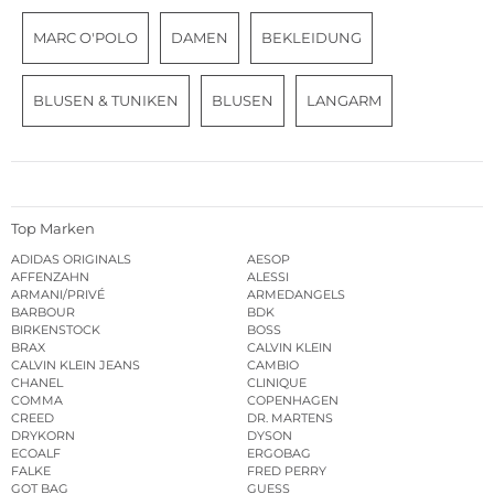
MARC O'POLO
DAMEN
BEKLEIDUNG
BLUSEN & TUNIKEN
BLUSEN
LANGARM
Top Marken
ADIDAS ORIGINALS
AESOP
AFFENZAHN
ALESSI
ARMANI/PRIVÉ
ARMEDANGELS
BARBOUR
BDK
BIRKENSTOCK
BOSS
BRAX
CALVIN KLEIN
CALVIN KLEIN JEANS
CAMBIO
CHANEL
CLINIQUE
COMMA
COPENHAGEN
CREED
DR. MARTENS
DRYKORN
DYSON
ECOALF
ERGOBAG
FALKE
FRED PERRY
GOT BAG
GUESS