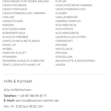
GESCHENKE FÜR JEDEN ANLASS
FÜR SIE
GESICHTSCREME
GESICHTSCREME HERREN
GESICHTSPFLEGE
GESICHTSREINIGUNG
GESICHTSREINIGUNG HERREN
GLÄSER
GRILLER
GRILLZUBEHÖR
HANDTÜCHER
HERREN PARFUM
KERZEN
KOCHBESTECK
KOCHGESCHIRR
KOCHTÖPFE
KÖRPERPFLEGE
KÜCHENGERÄTE
KUGELSCHREIBER
LAMPEN & LEUCHTEN
LEINTÜCHER & BETTLAKEN
LIPPENSTIFT
MAKE UP
MESSER
MÖBEL
NAGELLACK
PARFUM & DUFT
PEELING
PFANNEN
PORZELLAN
RASIERER & RASUR ZUBEHÖR
RAUMDÜFTE & RAUMSPRAY
TEINT | GESICHTS MAKE UP
VASEN
Hilfe & Kontakt
Alle Hilfethemen
Telefon:
+ 49 811 88 99 81 71
E-Mail:
service@kastner-oehler.de
Mo.–Fr. 9:30 bis 18:30 Uhr