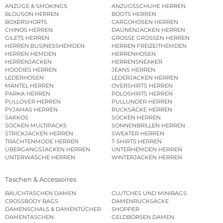
ANZÜGE & SMOKINGS
ANZUGSSCHUHE HERREN
BLOUSON HERREN
BOOTS HERREN
BOXERSHORTS
CARGOHOSEN HERREN
CHINOS HERREN
DAUNENJACKEN HERREN
GILETS HERREN
GROSSE GRÖSSEN HERREN
HERREN BUSINESSHEMDEN
HERREN FREIZEITHEMDEN
HERREN HEMDEN
HERRENHOSEN
HERRENJACKEN
HERRENSNEAKER
HOODIES HERREN
JEANS HERREN
LEDERHOSEN
LEDERJACKEN HERREN
MÄNTEL HERREN
OVERSHIRTS HERREN
PARKA HERREN
POLOSHIRTS HERREN
PULLOVER HERREN
PULLUNDER HERREN
PYJAMAS HERREN
RUCKSÄCKE HERREN
SAKKOS
SOCKEN HERREN
SOCKEN MULTIPACKS
SONNENBRILLEN HERREN
STRICKJACKEN HERREN
SWEATER HERREN
TRACHTENMODE HERREN
T-SHIRTS HERREN
ÜBERGANGSJACKEN HERREN
UNTERHEMDEN HERREN
UNTERWÄSCHE HERREN
WINTERJACKEN HERREN
Taschen & Accessoires
BAUCHTASCHEN DAMEN
CLUTCHES UND MINIBAGS
CROSSBODY BAGS
DAMENRUCKSÄCKE
DAMENSCHALS & DAMENTÜCHER
SHOPPER
DAMENTASCHEN
GELDBÖRSEN DAMEN