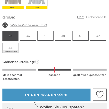
DEAL
DEAL
Größe:
Größentabelle
Welche Größe passt mir?
32
34
36
38
40
42
44
Alternativen
Größenbeurteilung:
?
klein / schmal
passend
groß / weit geschnitten
geschnitten
IN DEN WARENKORB
Wollen Sie -10% sparen?