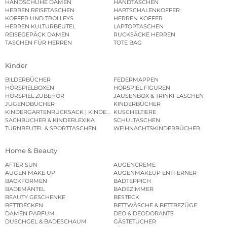
HANDSCHUHE DAMEN
HANDTASCHEN
HERREN REISETASCHEN
HARTSCHALENKOFFER
KOFFER UND TROLLEYS
HERREN KOFFER
HERREN KULTURBEUTEL
LAPTOPTASCHEN
REISEGEPÄCK DAMEN
RUCKSÄCKE HERREN
TASCHEN FÜR HERREN
TOTE BAG
Kinder
BILDERBÜCHER
FEDERMAPPEN
HÖRSPIELBOXEN
HÖRSPIEL FIGUREN
HÖRSPIEL ZUBEHÖR
JAUSENBOX & TRINKFLASCHEN
JUGENDBÜCHER
KINDERBÜCHER
KINDERGARTENRUCKSACK | KINDERGARTENBEUTEL
KUSCHELTIERE
SACHBÜCHER & KINDERLEXIKA
SCHULTASCHEN
TURNBEUTEL & SPORTTASCHEN
WEIHNACHTSKINDERBÜCHER
Home & Beauty
AFTER SUN
AUGENCREME
AUGEN MAKE UP
AUGENMAKEUP ENTFERNER
BACKFORMEN
BADTEPPICH
BADEMÄNTEL
BADEZIMMER
BEAUTY GESCHENKE
BESTECK
BETTDECKEN
BETTWÄSCHE & BETTBEZÜGE
DAMEN PARFUM
DEO & DEODORANTS
DUSCHGEL & BADESCHAUM
GÄSTETÜCHER