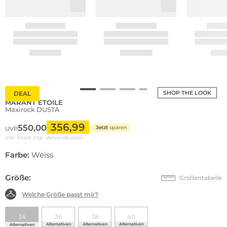
SHOP THE LOOK
DEAL
MARANT ETOILE
Maxirock DUSTA
356,99
550,00
Jetzt
sparen
UVP
inkl. Mwst zzgl.
Versandkosten
Farbe:
Weiss
Größe:
Größentabelle
Welche Größe passt mir?
34
36
38
40
Alternativen
Alternativen
Alternativen
Alternativen