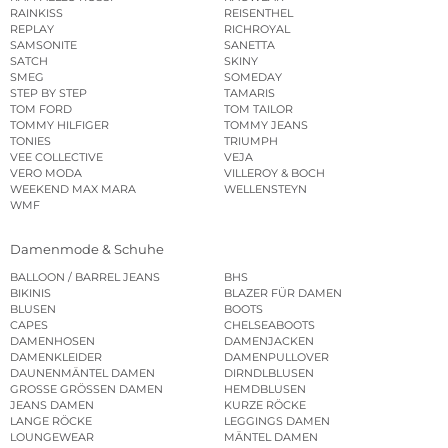
RAINKISS
REISENTHEL
REPLAY
RICHROYAL
SAMSONITE
SANETTA
SATCH
SKINY
SMEG
SOMEDAY
STEP BY STEP
TAMARIS
TOM FORD
TOM TAILOR
TOMMY HILFIGER
TOMMY JEANS
TONIES
TRIUMPH
VEE COLLECTIVE
VEJA
VERO MODA
VILLEROY & BOCH
WEEKEND MAX MARA
WELLENSTEYN
WMF
Damenmode & Schuhe
BALLOON / BARREL JEANS
BHS
BIKINIS
BLAZER FÜR DAMEN
BLUSEN
BOOTS
CAPES
CHELSEABOOTS
DAMENHOSEN
DAMENJACKEN
DAMENKLEIDER
DAMENPULLOVER
DAUNENMÄNTEL DAMEN
DIRNDLBLUSEN
GROSSE GRÖSSEN DAMEN
HEMDBLUSEN
JEANS DAMEN
KURZE RÖCKE
LANGE RÖCKE
LEGGINGS DAMEN
LOUNGEWEAR
MÄNTEL DAMEN