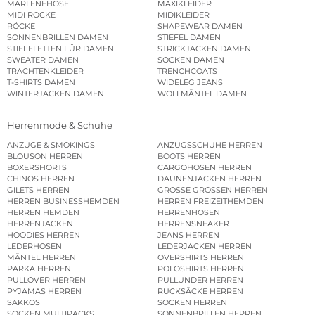
MARLENEHOSE
MAXIKLEIDER
MIDI RÖCKE
MIDIKLEIDER
RÖCKE
SHAPEWEAR DAMEN
SONNENBRILLEN DAMEN
STIEFEL DAMEN
STIEFELETTEN FÜR DAMEN
STRICKJACKEN DAMEN
SWEATER DAMEN
SOCKEN DAMEN
TRACHTENKLEIDER
TRENCHCOATS
T-SHIRTS DAMEN
WIDELEG JEANS
WINTERJACKEN DAMEN
WOLLMÄNTEL DAMEN
Herrenmode & Schuhe
ANZÜGE & SMOKINGS
ANZUGSSCHUHE HERREN
BLOUSON HERREN
BOOTS HERREN
BOXERSHORTS
CARGOHOSEN HERREN
CHINOS HERREN
DAUNENJACKEN HERREN
GILETS HERREN
GROSSE GRÖSSEN HERREN
HERREN BUSINESSHEMDEN
HERREN FREIZEITHEMDEN
HERREN HEMDEN
HERRENHOSEN
HERRENJACKEN
HERRENSNEAKER
HOODIES HERREN
JEANS HERREN
LEDERHOSEN
LEDERJACKEN HERREN
MÄNTEL HERREN
OVERSHIRTS HERREN
PARKA HERREN
POLOSHIRTS HERREN
PULLOVER HERREN
PULLUNDER HERREN
PYJAMAS HERREN
RUCKSÄCKE HERREN
SAKKOS
SOCKEN HERREN
SOCKEN MULTIPACKS
SONNENBRILLEN HERREN