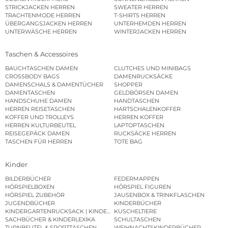
STRICKJACKEN HERREN
SWEATER HERREN
TRACHTENMODE HERREN
T-SHIRTS HERREN
ÜBERGANGSJACKEN HERREN
UNTERHEMDEN HERREN
UNTERWÄSCHE HERREN
WINTERJACKEN HERREN
Taschen & Accessoires
BAUCHTASCHEN DAMEN
CLUTCHES UND MINIBAGS
CROSSBODY BAGS
DAMENRUCKSÄCKE
DAMENSCHALS & DAMENTÜCHER
SHOPPER
DAMENTASCHEN
GELDBÖRSEN DAMEN
HANDSCHUHE DAMEN
HANDTASCHEN
HERREN REISETASCHEN
HARTSCHALENKOFFER
KOFFER UND TROLLEYS
HERREN KOFFER
HERREN KULTURBEUTEL
LAPTOPTASCHEN
REISEGEPÄCK DAMEN
RUCKSÄCKE HERREN
TASCHEN FÜR HERREN
TOTE BAG
Kinder
BILDERBÜCHER
FEDERMAPPEN
HÖRSPIELBOXEN
HÖRSPIEL FIGUREN
HÖRSPIEL ZUBEHÖR
JAUSENBOX & TRINKFLASCHEN
JUGENDBÜCHER
KINDERBÜCHER
KINDERGARTENRUCKSACK | KINDERGARTENBEUTEL
KUSCHELTIERE
SACHBÜCHER & KINDERLEXIKA
SCHULTASCHEN
TURNBEUTEL & SPORTTASCHEN
WEIHNACHTSKINDERBÜCHER