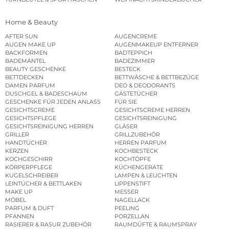
Home & Beauty
AFTER SUN
AUGENCREME
AUGEN MAKE UP
AUGENMAKEUP ENTFERNER
BACKFORMEN
BADTEPPICH
BADEMÄNTEL
BADEZIMMER
BEAUTY GESCHENKE
BESTECK
BETTDECKEN
BETTWÄSCHE & BETTBEZÜGE
DAMEN PARFUM
DEO & DEODORANTS
DUSCHGEL & BADESCHAUM
GÄSTETÜCHER
GESCHENKE FÜR JEDEN ANLASS
FÜR SIE
GESICHTSCREME
GESICHTSCREME HERREN
GESICHTSPFLEGE
GESICHTSREINIGUNG
GESICHTSREINIGUNG HERREN
GLÄSER
GRILLER
GRILLZUBEHÖR
HANDTÜCHER
HERREN PARFUM
KERZEN
KOCHBESTECK
KOCHGESCHIRR
KOCHTÖPFE
KÖRPERPFLEGE
KÜCHENGERÄTE
KUGELSCHREIBER
LAMPEN & LEUCHTEN
LEINTÜCHER & BETTLAKEN
LIPPENSTIFT
MAKE UP
MESSER
MÖBEL
NAGELLACK
PARFUM & DUFT
PEELING
PFANNEN
PORZELLAN
RASIERER & RASUR ZUBEHÖR
RAUMDÜFTE & RAUMSPRAY