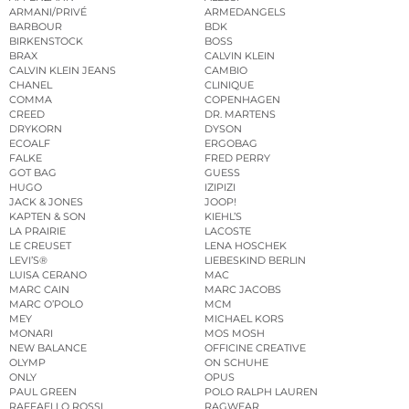
ARMANI/PRIVÉ
ARMEDANGELS
BARBOUR
BDK
BIRKENSTOCK
BOSS
BRAX
CALVIN KLEIN
CALVIN KLEIN JEANS
CAMBIO
CHANEL
CLINIQUE
COMMA
COPENHAGEN
CREED
DR. MARTENS
DRYKORN
DYSON
ECOALF
ERGOBAG
FALKE
FRED PERRY
GOT BAG
GUESS
HUGO
IZIPIZI
JACK & JONES
JOOP!
KAPTEN & SON
KIEHL’S
LA PRAIRIE
LACOSTE
LE CREUSET
LENA HOSCHEK
LEVI’S®
LIEBESKIND BERLIN
LUISA CERANO
MAC
MARC CAIN
MARC JACOBS
MARC O’POLO
MCM
MEY
MICHAEL KORS
MONARI
MOS MOSH
NEW BALANCE
OFFICINE CREATIVE
OLYMP
ON SCHUHE
ONLY
OPUS
PAUL GREEN
POLO RALPH LAUREN
RAFFAELLO ROSSI
RAGWEAR