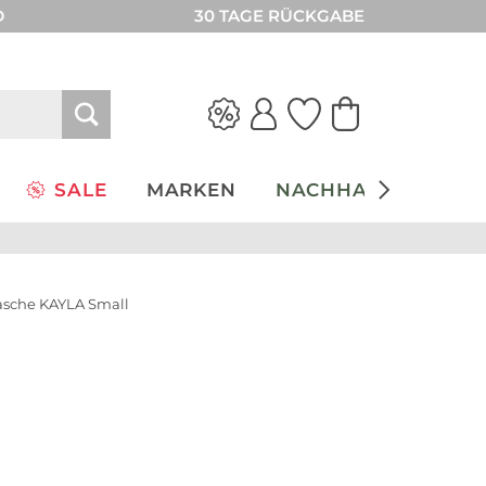
D
30 TAGE RÜCKGABE
SALE
MARKEN
NACHHALTIGKEIT
tasche KAYLA Small