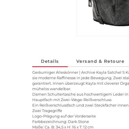
Details
Versand & Retoure
Geräumiger Alleskönner | Archive Kayla Satchel S Ka
sie moderne Raffinesse in jede Bewegung. Zwei sta
garantiert. Innen überzeugt Kayla mit cleverer Org
mühelos wandelbar.
Damen Schultertasche aus hochwertigem Leder in
Hauptfach mit Zwei-Wege-Reißverschluss
Ein Reißverschlussfach und zwei Steckfächer innen
Zwei Tragegriffe
Logo-Prägung auf der Vorderseite
Farbbezeichnung: Dark Stone
Maße: Ca. B: 34,5 x H: 16 x T: 12 cm