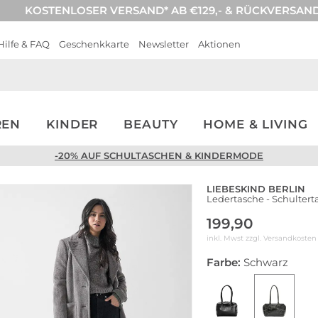
KOSTENLOSER VERSAND* AB €129,- & RÜCKVERSAN
Hilfe & FAQ
Geschenkkarte
Newsletter
Aktionen
REN
KINDER
BEAUTY
HOME & LIVING
-20% AUF SCHULTASCHEN & KINDERMODE
LIEBESKIND BERLIN
Ledertasche - Schulter
199,90
inkl. Mwst zzgl.
Versandkosten
Farbe:
Schwarz