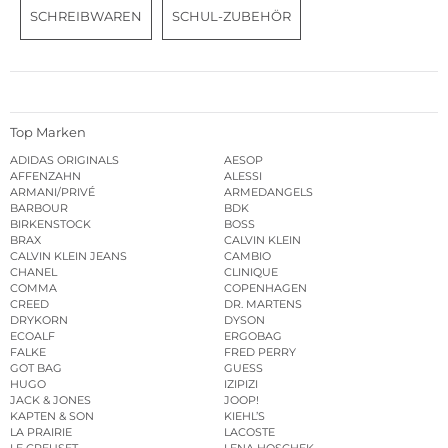
SCHREIBWAREN
SCHUL-ZUBEHÖR
Top Marken
ADIDAS ORIGINALS
AESOP
AFFENZAHN
ALESSI
ARMANI/PRIVÉ
ARMEDANGELS
BARBOUR
BDK
BIRKENSTOCK
BOSS
BRAX
CALVIN KLEIN
CALVIN KLEIN JEANS
CAMBIO
CHANEL
CLINIQUE
COMMA
COPENHAGEN
CREED
DR. MARTENS
DRYKORN
DYSON
ECOALF
ERGOBAG
FALKE
FRED PERRY
GOT BAG
GUESS
HUGO
IZIPIZI
JACK & JONES
JOOP!
KAPTEN & SON
KIEHL’S
LA PRAIRIE
LACOSTE
LE CREUSET
LENA HOSCHEK