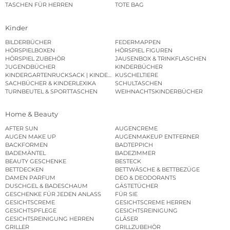
TASCHEN FÜR HERREN
TOTE BAG
Kinder
BILDERBÜCHER
FEDERMAPPEN
HÖRSPIELBOXEN
HÖRSPIEL FIGUREN
HÖRSPIEL ZUBEHÖR
JAUSENBOX & TRINKFLASCHEN
JUGENDBÜCHER
KINDERBÜCHER
KINDERGARTENRUCKSACK | KINDERGARTENBEUTEL
KUSCHELTIERE
SACHBÜCHER & KINDERLEXIKA
SCHULTASCHEN
TURNBEUTEL & SPORTTASCHEN
WEIHNACHTSKINDERBÜCHER
Home & Beauty
AFTER SUN
AUGENCREME
AUGEN MAKE UP
AUGENMAKEUP ENTFERNER
BACKFORMEN
BADTEPPICH
BADEMÄNTEL
BADEZIMMER
BEAUTY GESCHENKE
BESTECK
BETTDECKEN
BETTWÄSCHE & BETTBEZÜGE
DAMEN PARFUM
DEO & DEODORANTS
DUSCHGEL & BADESCHAUM
GÄSTETÜCHER
GESCHENKE FÜR JEDEN ANLASS
FÜR SIE
GESICHTSCREME
GESICHTSCREME HERREN
GESICHTSPFLEGE
GESICHTSREINIGUNG
GESICHTSREINIGUNG HERREN
GLÄSER
GRILLER
GRILLZUBEHÖR