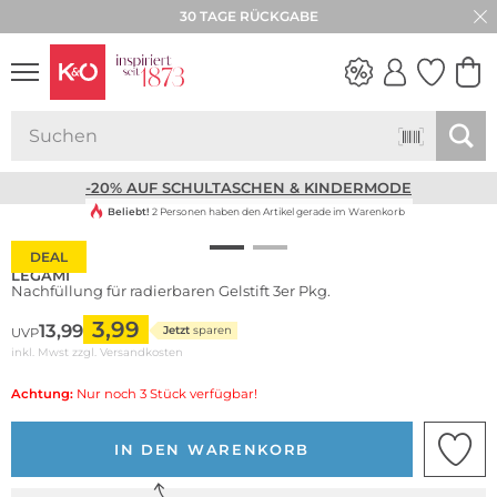
30 TAGE RÜCKGABE
NEW IN
WEDDING
VIBES
-20% AUF SCHULTASCHEN & KINDERMODE
Beliebt!
2 Personen haben den Artikel gerade im Warenkorb
DEAL
LEGAMI
Nachfüllung für radierbaren Gelstift 3er Pkg.
3,99
13,99
Jetzt
sparen
UVP
inkl. Mwst zzgl.
Versandkosten
Achtung:
Nur noch 3 Stück verfügbar!
IN DEN WARENKORB