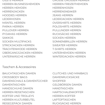
GILETS HERREN
GROSSE GRÖSSEN HERREN
HERREN BUSINESSHEMDEN
HERREN FREIZEITHEMDEN
HERREN HEMDEN
HERRENHOSEN
HERRENJACKEN
HERRENSNEAKER
HOODIES HERREN
JEANS HERREN
LEDERHOSEN
LEDERJACKEN HERREN
MÄNTEL HERREN
OVERSHIRTS HERREN
PARKA HERREN
POLOSHIRTS HERREN
PULLOVER HERREN
PULLUNDER HERREN
PYJAMAS HERREN
RUCKSÄCKE HERREN
SAKKOS
SOCKEN HERREN
SOCKEN MULTIPACKS
SONNENBRILLEN HERREN
STRICKJACKEN HERREN
SWEATER HERREN
TRACHTENMODE HERREN
T-SHIRTS HERREN
ÜBERGANGSJACKEN HERREN
UNTERHEMDEN HERREN
UNTERWÄSCHE HERREN
WINTERJACKEN HERREN
Taschen & Accessoires
BAUCHTASCHEN DAMEN
CLUTCHES UND MINIBAGS
CROSSBODY BAGS
DAMENRUCKSÄCKE
DAMENSCHALS & DAMENTÜCHER
SHOPPER
DAMENTASCHEN
GELDBÖRSEN DAMEN
HANDSCHUHE DAMEN
HANDTASCHEN
HERREN REISETASCHEN
HARTSCHALENKOFFER
KOFFER UND TROLLEYS
HERREN KOFFER
HERREN KULTURBEUTEL
LAPTOPTASCHEN
REISEGEPÄCK DAMEN
RUCKSÄCKE HERREN