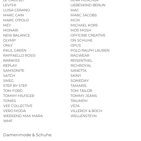
LEVI’S®
LIEBESKIND BERLIN
LUISA CERANO
MAC
MARC CAIN
MARC JACOBS
MARC O’POLO
MCM
MEY
MICHAEL KORS
MONARI
MOS MOSH
NEW BALANCE
OFFICINE CREATIVE
OLYMP
ON SCHUHE
ONLY
OPUS
PAUL GREEN
POLO RALPH LAUREN
RAFFAELLO ROSSI
RAGWEAR
RAINKISS
REISENTHEL
REPLAY
RICHROYAL
SAMSONITE
SANETTA
SATCH
SKINY
SMEG
SOMEDAY
STEP BY STEP
TAMARIS
TOM FORD
TOM TAILOR
TOMMY HILFIGER
TOMMY JEANS
TONIES
TRIUMPH
VEE COLLECTIVE
VEJA
VERO MODA
VILLEROY & BOCH
WEEKEND MAX MARA
WELLENSTEYN
WMF
Damenmode & Schuhe