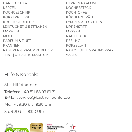
HANDTÜCHER
HERREN PARFUM
KERZEN
KOCHBESTECK
KOCHGESCHIRR
KOCHTÖPFE
KÖRPERPFLEGE
KÜCHENGERÄTE
KUGELSCHREIBER
LAMPEN & LEUCHTEN
LEINTÜCHER & BETTLAKEN
LIPPENSTIFT
MAKE UP
MESSER
MÖBEL
NAGELLACK
PARFUM & DUFT
PEELING
PFANNEN
PORZELLAN
RASIERER & RASUR ZUBEHÖR
RAUMDÜFTE & RAUMSPRAY
TEINT | GESICHTS MAKE UP
VASEN
Hilfe & Kontakt
Alle Hilfethemen
Telefon:
+ 49 811 88 99 81 71
E-Mail:
service@kastner-oehler.de
Mo.–Fr. 9:30 bis 18:30 Uhr
Sa. 9:30 bis 18:00 Uhr