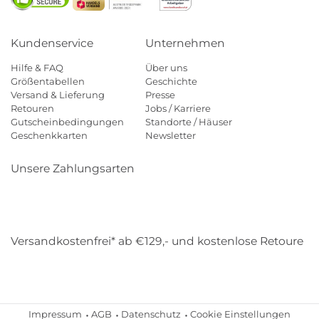
Kundenservice
Unternehmen
Hilfe & FAQ
Über uns
Größentabellen
Geschichte
Versand & Lieferung
Presse
Retouren
Jobs / Karriere
Gutscheinbedingungen
Standorte / Häuser
Geschenkkarten
Newsletter
Unsere Zahlungsarten
Klarna
Mastercard
Visa
Diners
Applepay
Amazon
Payp
Versandkostenfrei* ab €129,- und kostenlose Retoure
DHL
Gebrüder Weiss
Impressum
AGB
Datenschutz
Cookie Einstellungen