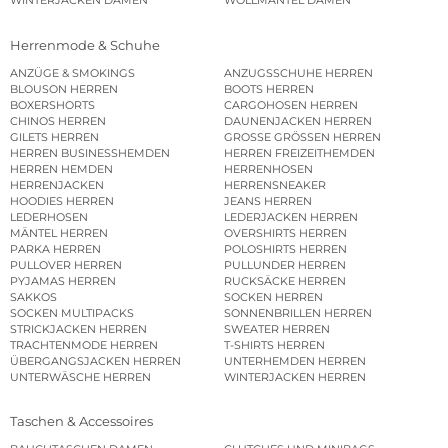
WINTERJACKEN DAMEN
WOLLMÄNTEL DAMEN
Herrenmode & Schuhe
ANZÜGE & SMOKINGS
ANZUGSSCHUHE HERREN
BLOUSON HERREN
BOOTS HERREN
BOXERSHORTS
CARGOHOSEN HERREN
CHINOS HERREN
DAUNENJACKEN HERREN
GILETS HERREN
GROSSE GRÖSSEN HERREN
HERREN BUSINESSHEMDEN
HERREN FREIZEITHEMDEN
HERREN HEMDEN
HERRENHOSEN
HERRENJACKEN
HERRENSNEAKER
HOODIES HERREN
JEANS HERREN
LEDERHOSEN
LEDERJACKEN HERREN
MÄNTEL HERREN
OVERSHIRTS HERREN
PARKA HERREN
POLOSHIRTS HERREN
PULLOVER HERREN
PULLUNDER HERREN
PYJAMAS HERREN
RUCKSÄCKE HERREN
SAKKOS
SOCKEN HERREN
SOCKEN MULTIPACKS
SONNENBRILLEN HERREN
STRICKJACKEN HERREN
SWEATER HERREN
TRACHTENMODE HERREN
T-SHIRTS HERREN
ÜBERGANGSJACKEN HERREN
UNTERHEMDEN HERREN
UNTERWÄSCHE HERREN
WINTERJACKEN HERREN
Taschen & Accessoires