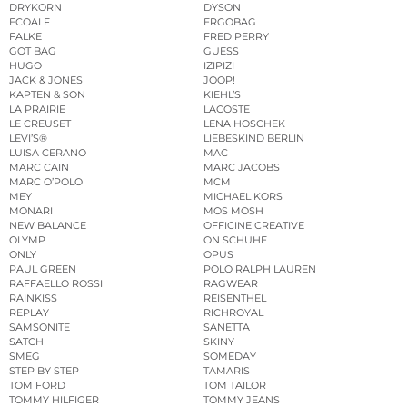
DRYKORN
DYSON
ECOALF
ERGOBAG
FALKE
FRED PERRY
GOT BAG
GUESS
HUGO
IZIPIZI
JACK & JONES
JOOP!
KAPTEN & SON
KIEHL’S
LA PRAIRIE
LACOSTE
LE CREUSET
LENA HOSCHEK
LEVI’S®
LIEBESKIND BERLIN
LUISA CERANO
MAC
MARC CAIN
MARC JACOBS
MARC O’POLO
MCM
MEY
MICHAEL KORS
MONARI
MOS MOSH
NEW BALANCE
OFFICINE CREATIVE
OLYMP
ON SCHUHE
ONLY
OPUS
PAUL GREEN
POLO RALPH LAUREN
RAFFAELLO ROSSI
RAGWEAR
RAINKISS
REISENTHEL
REPLAY
RICHROYAL
SAMSONITE
SANETTA
SATCH
SKINY
SMEG
SOMEDAY
STEP BY STEP
TAMARIS
TOM FORD
TOM TAILOR
TOMMY HILFIGER
TOMMY JEANS