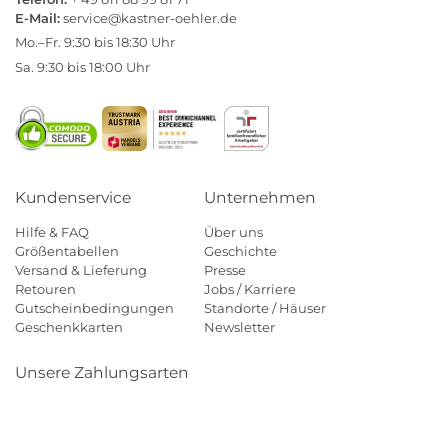
E-Mail:
service@kastner-oehler.de
Mo.–Fr. 9:30 bis 18:30 Uhr
Sa. 9:30 bis 18:00 Uhr
Kundenservice
Unternehmen
Hilfe & FAQ
Über uns
Größentabellen
Geschichte
Versand & Lieferung
Presse
Retouren
Jobs / Karriere
Gutscheinbedingungen
Standorte / Häuser
Geschenkkarten
Newsletter
Unsere Zahlungsarten
Klarna
Mastercard
Visa
Diners
Applepay
Amazon
Payp