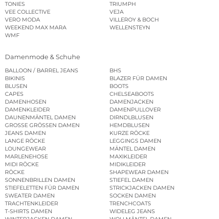
TONIES
TRIUMPH
VEE COLLECTIVE
VEJA
VERO MODA
VILLEROY & BOCH
WEEKEND MAX MARA
WELLENSTEYN
WMF
Damenmode & Schuhe
BALLOON / BARREL JEANS
BHS
BIKINIS
BLAZER FÜR DAMEN
BLUSEN
BOOTS
CAPES
CHELSEABOOTS
DAMENHOSEN
DAMENJACKEN
DAMENKLEIDER
DAMENPULLOVER
DAUNENMÄNTEL DAMEN
DIRNDLBLUSEN
GROSSE GRÖSSEN DAMEN
HEMDBLUSEN
JEANS DAMEN
KURZE RÖCKE
LANGE RÖCKE
LEGGINGS DAMEN
LOUNGEWEAR
MÄNTEL DAMEN
MARLENEHOSE
MAXIKLEIDER
MIDI RÖCKE
MIDIKLEIDER
RÖCKE
SHAPEWEAR DAMEN
SONNENBRILLEN DAMEN
STIEFEL DAMEN
STIEFELETTEN FÜR DAMEN
STRICKJACKEN DAMEN
SWEATER DAMEN
SOCKEN DAMEN
TRACHTENKLEIDER
TRENCHCOATS
T-SHIRTS DAMEN
WIDELEG JEANS