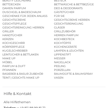
BEAUTY GESCHENKE
BESTECK
BETTDECKEN
BETTWÄSCHE & BETTBEZÜGE
DAMEN PARFUM
DEO & DEODORANTS
DUSCHGEL & BADESCHAUM
GÄSTETÜCHER
GESCHENKE FÜR JEDEN ANLASS
FÜR SIE
GESICHTSCREME
GESICHTSCREME HERREN
GESICHTSPFLEGE
GESICHTSREINIGUNG
GESICHTSREINIGUNG HERREN
GLÄSER
GRILLER
GRILLZUBEHÖR
HANDTÜCHER
HERREN PARFUM
KERZEN
KOCHBESTECK
KOCHGESCHIRR
KOCHTÖPFE
KÖRPERPFLEGE
KÜCHENGERÄTE
KUGELSCHREIBER
LAMPEN & LEUCHTEN
LEINTÜCHER & BETTLAKEN
LIPPENSTIFT
MAKE UP
MESSER
MÖBEL
NAGELLACK
PARFUM & DUFT
PEELING
PFANNEN
PORZELLAN
RASIERER & RASUR ZUBEHÖR
RAUMDÜFTE & RAUMSPRAY
TEINT | GESICHTS MAKE UP
VASEN
Hilfe & Kontakt
Alle Hilfethemen
Telefon:
+ 49 811 88 99 81 71