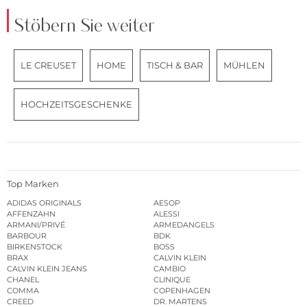
Stöbern Sie weiter
LE CREUSET
HOME
TISCH & BAR
MÜHLEN
HOCHZEITSGESCHENKE
Top Marken
ADIDAS ORIGINALS
AESOP
AFFENZAHN
ALESSI
ARMANI/PRIVÉ
ARMEDANGELS
BARBOUR
BDK
BIRKENSTOCK
BOSS
BRAX
CALVIN KLEIN
CALVIN KLEIN JEANS
CAMBIO
CHANEL
CLINIQUE
COMMA
COPENHAGEN
CREED
DR. MARTENS