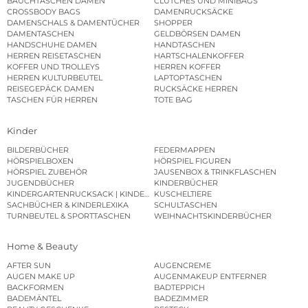
BAUCHTASCHEN DAMEN
CLUTCHES UND MINIBAGS
CROSSBODY BAGS
DAMENRUCKSÄCKE
DAMENSCHALS & DAMENTÜCHER
SHOPPER
DAMENTASCHEN
GELDBÖRSEN DAMEN
HANDSCHUHE DAMEN
HANDTASCHEN
HERREN REISETASCHEN
HARTSCHALENKOFFER
KOFFER UND TROLLEYS
HERREN KOFFER
HERREN KULTURBEUTEL
LAPTOPTASCHEN
REISEGEPÄCK DAMEN
RUCKSÄCKE HERREN
TASCHEN FÜR HERREN
TOTE BAG
Kinder
BILDERBÜCHER
FEDERMAPPEN
HÖRSPIELBOXEN
HÖRSPIEL FIGUREN
HÖRSPIEL ZUBEHÖR
JAUSENBOX & TRINKFLASCHEN
JUGENDBÜCHER
KINDERBÜCHER
KINDERGARTENRUCKSACK | KINDERGARTENBEUTEL
KUSCHELTIERE
SACHBÜCHER & KINDERLEXIKA
SCHULTASCHEN
TURNBEUTEL & SPORTTASCHEN
WEIHNACHTSKINDERBÜCHER
Home & Beauty
AFTER SUN
AUGENCREME
AUGEN MAKE UP
AUGENMAKEUP ENTFERNER
BACKFORMEN
BADTEPPICH
BADEMÄNTEL
BADEZIMMER