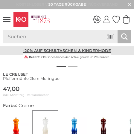
30 TAGE RÜCKGABE
NEW IN
WEDDING
VIBES
-20% AUF SCHULTASCHEN & KINDERMODE
Beliebt!
2 Personen haben den Artikel gerade im Warenkorb
LE CREUSET
Pfeffermühle 21cm Meringue
47,00
inkl. Mwst zzgl.
Versandkosten
Farbe:
Creme