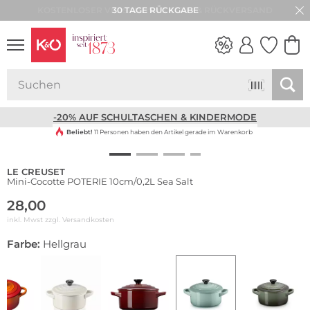
30 TAGE RÜCKGABE
NEW IN
WEDDING
VIBES
-20% AUF SCHULTASCHEN & KINDERMODE
Beliebt!
11 Personen haben den Artikel gerade im Warenkorb
LE CREUSET
Mini-Cocotte POTERIE 10cm/0,2L Sea Salt
28,00
inkl. Mwst zzgl.
Versandkosten
Farbe:
Hellgrau