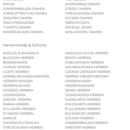
RÖCKE
SHAPEWEAR DAMEN
SONNENBRILLEN DAMEN
STIEFEL DAMEN
STIEFELETTEN FÜR DAMEN
STRICKJACKEN DAMEN
SWEATER DAMEN
SOCKEN DAMEN
TRACHTENKLEIDER
TRENCHCOATS
T-SHIRTS DAMEN
WIDELEG JEANS
WINTERJACKEN DAMEN
WOLLMÄNTEL DAMEN
Herrenmode & Schuhe
ANZÜGE & SMOKINGS
ANZUGSSCHUHE HERREN
BLOUSON HERREN
BOOTS HERREN
BOXERSHORTS
CARGOHOSEN HERREN
CHINOS HERREN
DAUNENJACKEN HERREN
GILETS HERREN
GROSSE GRÖSSEN HERREN
HERREN BUSINESSHEMDEN
HERREN FREIZEITHEMDEN
HERREN HEMDEN
HERRENHOSEN
HERRENJACKEN
HERRENSNEAKER
HOODIES HERREN
JEANS HERREN
LEDERHOSEN
LEDERJACKEN HERREN
MÄNTEL HERREN
OVERSHIRTS HERREN
PARKA HERREN
POLOSHIRTS HERREN
PULLOVER HERREN
PULLUNDER HERREN
PYJAMAS HERREN
RUCKSÄCKE HERREN
SAKKOS
SOCKEN HERREN
SOCKEN MULTIPACKS
SONNENBRILLEN HERREN
STRICKJACKEN HERREN
SWEATER HERREN