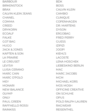
BARBOUR
BDK
BIRKENSTOCK
BOSS
BRAX
CALVIN KLEIN
CALVIN KLEIN JEANS
CAMBIO
CHANEL
CLINIQUE
COMMA
COPENHAGEN
CREED
DR. MARTENS
DRYKORN
DYSON
ECOALF
ERGOBAG
FALKE
FRED PERRY
GOT BAG
GUESS
HUGO
IZIPIZI
JACK & JONES
JOOP!
KAPTEN & SON
KIEHL’S
LA PRAIRIE
LACOSTE
LE CREUSET
LENA HOSCHEK
LEVI’S®
LIEBESKIND BERLIN
LUISA CERANO
MAC
MARC CAIN
MARC JACOBS
MARC O’POLO
MCM
MEY
MICHAEL KORS
MONARI
MOS MOSH
NEW BALANCE
OFFICINE CREATIVE
OLYMP
ON SCHUHE
ONLY
OPUS
PAUL GREEN
POLO RALPH LAUREN
RAFFAELLO ROSSI
RAGWEAR
RAINKISS
REISENTHEL