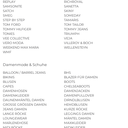
REPLAY
RICHROYAL
SAMSONITE
SANETTA
SATCH
SKINY
SMEG
SOMEDAY
STEP BY STEP
TAMARIS
TOM FORD
TOM TAILOR
TOMMY HILFIGER
TOMMY JEANS
TONIES
TRIUMPH
VEE COLLECTIVE
VEJA
VERO MODA
VILLEROY & BOCH
WEEKEND MAX MARA
WELLENSTEYN
WMF
Damenmode & Schuhe
BALLOON / BARREL JEANS
BHS
BIKINIS
BLAZER FÜR DAMEN
BLUSEN
BOOTS
CAPES
CHELSEABOOTS
DAMENHOSEN
DAMENJACKEN
DAMENKLEIDER
DAMENPULLOVER
DAUNENMÄNTEL DAMEN
DIRNDLBLUSEN
GROSSE GRÖSSEN DAMEN
HEMDBLUSEN
JEANS DAMEN
KURZE RÖCKE
LANGE RÖCKE
LEGGINGS DAMEN
LOUNGEWEAR
MÄNTEL DAMEN
MARLENEHOSE
MAXIKLEIDER
MIDI RÖCKE
MIDIKLEIDER