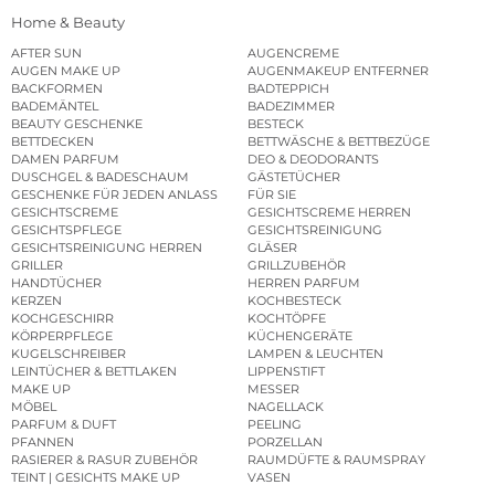
Home & Beauty
AFTER SUN
AUGENCREME
AUGEN MAKE UP
AUGENMAKEUP ENTFERNER
BACKFORMEN
BADTEPPICH
BADEMÄNTEL
BADEZIMMER
BEAUTY GESCHENKE
BESTECK
BETTDECKEN
BETTWÄSCHE & BETTBEZÜGE
DAMEN PARFUM
DEO & DEODORANTS
DUSCHGEL & BADESCHAUM
GÄSTETÜCHER
GESCHENKE FÜR JEDEN ANLASS
FÜR SIE
GESICHTSCREME
GESICHTSCREME HERREN
GESICHTSPFLEGE
GESICHTSREINIGUNG
GESICHTSREINIGUNG HERREN
GLÄSER
GRILLER
GRILLZUBEHÖR
HANDTÜCHER
HERREN PARFUM
KERZEN
KOCHBESTECK
KOCHGESCHIRR
KOCHTÖPFE
KÖRPERPFLEGE
KÜCHENGERÄTE
KUGELSCHREIBER
LAMPEN & LEUCHTEN
LEINTÜCHER & BETTLAKEN
LIPPENSTIFT
MAKE UP
MESSER
MÖBEL
NAGELLACK
PARFUM & DUFT
PEELING
PFANNEN
PORZELLAN
RASIERER & RASUR ZUBEHÖR
RAUMDÜFTE & RAUMSPRAY
TEINT | GESICHTS MAKE UP
VASEN