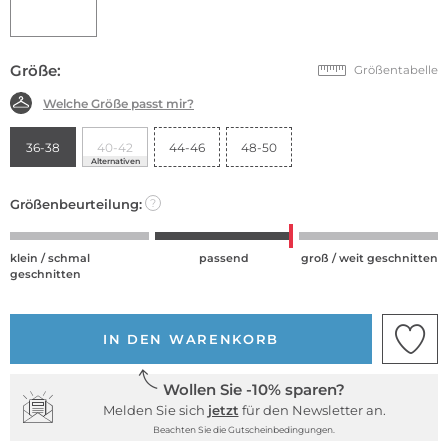
Größe:
Größentabelle
Welche Größe passt mir?
36-38
40-42
44-46
48-50
Alternativen
Größenbeurteilung:
?
klein / schmal
passend
groß / weit geschnitten
geschnitten
IN DEN WARENKORB
Wollen Sie -10% sparen?
Melden Sie sich
jetzt
für den Newsletter an.
Beachten Sie die Gutscheinbedingungen.