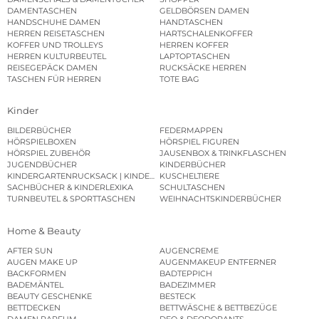
DAMENTASCHEN
GELDBÖRSEN DAMEN
HANDSCHUHE DAMEN
HANDTASCHEN
HERREN REISETASCHEN
HARTSCHALENKOFFER
KOFFER UND TROLLEYS
HERREN KOFFER
HERREN KULTURBEUTEL
LAPTOPTASCHEN
REISEGEPÄCK DAMEN
RUCKSÄCKE HERREN
TASCHEN FÜR HERREN
TOTE BAG
Kinder
BILDERBÜCHER
FEDERMAPPEN
HÖRSPIELBOXEN
HÖRSPIEL FIGUREN
HÖRSPIEL ZUBEHÖR
JAUSENBOX & TRINKFLASCHEN
JUGENDBÜCHER
KINDERBÜCHER
KINDERGARTENRUCKSACK | KINDERGARTENBEUTEL
KUSCHELTIERE
SACHBÜCHER & KINDERLEXIKA
SCHULTASCHEN
TURNBEUTEL & SPORTTASCHEN
WEIHNACHTSKINDERBÜCHER
Home & Beauty
AFTER SUN
AUGENCREME
AUGEN MAKE UP
AUGENMAKEUP ENTFERNER
BACKFORMEN
BADTEPPICH
BADEMÄNTEL
BADEZIMMER
BEAUTY GESCHENKE
BESTECK
BETTDECKEN
BETTWÄSCHE & BETTBEZÜGE
DAMEN PARFUM
DEO & DEODORANTS