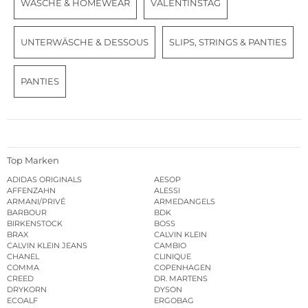
WÄSCHE & HOMEWEAR
VALENTINSTAG
UNTERWÄSCHE & DESSOUS
SLIPS, STRINGS & PANTIES
PANTIES
Top Marken
ADIDAS ORIGINALS
AESOP
AFFENZAHN
ALESSI
ARMANI/PRIVÉ
ARMEDANGELS
BARBOUR
BDK
BIRKENSTOCK
BOSS
BRAX
CALVIN KLEIN
CALVIN KLEIN JEANS
CAMBIO
CHANEL
CLINIQUE
COMMA
COPENHAGEN
CREED
DR. MARTENS
DRYKORN
DYSON
ECOALF
ERGOBAG