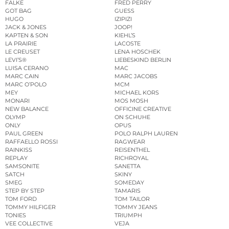
FALKE
FRED PERRY
GOT BAG
GUESS
HUGO
IZIPIZI
JACK & JONES
JOOP!
KAPTEN & SON
KIEHL’S
LA PRAIRIE
LACOSTE
LE CREUSET
LENA HOSCHEK
LEVI’S®
LIEBESKIND BERLIN
LUISA CERANO
MAC
MARC CAIN
MARC JACOBS
MARC O’POLO
MCM
MEY
MICHAEL KORS
MONARI
MOS MOSH
NEW BALANCE
OFFICINE CREATIVE
OLYMP
ON SCHUHE
ONLY
OPUS
PAUL GREEN
POLO RALPH LAUREN
RAFFAELLO ROSSI
RAGWEAR
RAINKISS
REISENTHEL
REPLAY
RICHROYAL
SAMSONITE
SANETTA
SATCH
SKINY
SMEG
SOMEDAY
STEP BY STEP
TAMARIS
TOM FORD
TOM TAILOR
TOMMY HILFIGER
TOMMY JEANS
TONIES
TRIUMPH
VEE COLLECTIVE
VEJA