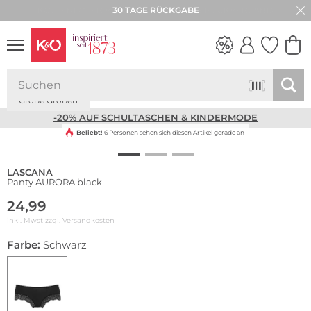
30 TAGE RÜCKGABE
Große Größen
NEW IN
WEDDING
VIBES
-20% AUF SCHULTASCHEN & KINDERMODE
Beliebt!
6 Personen sehen sich diesen Artikel gerade an
LASCANA
Panty AURORA black
24,99
inkl. Mwst zzgl.
Versandkosten
Farbe:
Schwarz