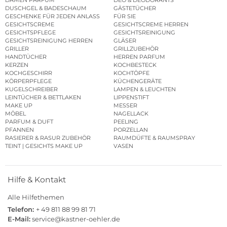
DUSCHGEL & BADESCHAUM
GÄSTETÜCHER
GESCHENKE FÜR JEDEN ANLASS
FÜR SIE
GESICHTSCREME
GESICHTSCREME HERREN
GESICHTSPFLEGE
GESICHTSREINIGUNG
GESICHTSREINIGUNG HERREN
GLÄSER
GRILLER
GRILLZUBEHÖR
HANDTÜCHER
HERREN PARFUM
KERZEN
KOCHBESTECK
KOCHGESCHIRR
KOCHTÖPFE
KÖRPERPFLEGE
KÜCHENGERÄTE
KUGELSCHREIBER
LAMPEN & LEUCHTEN
LEINTÜCHER & BETTLAKEN
LIPPENSTIFT
MAKE UP
MESSER
MÖBEL
NAGELLACK
PARFUM & DUFT
PEELING
PFANNEN
PORZELLAN
RASIERER & RASUR ZUBEHÖR
RAUMDÜFTE & RAUMSPRAY
TEINT | GESICHTS MAKE UP
VASEN
Hilfe & Kontakt
Alle Hilfethemen
Telefon:
+ 49 811 88 99 81 71
E-Mail:
service@kastner-oehler.de