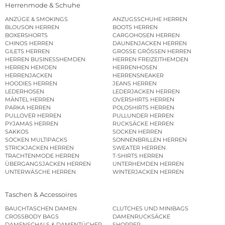
Herrenmode & Schuhe
ANZÜGE & SMOKINGS
ANZUGSSCHUHE HERREN
BLOUSON HERREN
BOOTS HERREN
BOXERSHORTS
CARGOHOSEN HERREN
CHINOS HERREN
DAUNENJACKEN HERREN
GILETS HERREN
GROSSE GRÖSSEN HERREN
HERREN BUSINESSHEMDEN
HERREN FREIZEITHEMDEN
HERREN HEMDEN
HERRENHOSEN
HERRENJACKEN
HERRENSNEAKER
HOODIES HERREN
JEANS HERREN
LEDERHOSEN
LEDERJACKEN HERREN
MÄNTEL HERREN
OVERSHIRTS HERREN
PARKA HERREN
POLOSHIRTS HERREN
PULLOVER HERREN
PULLUNDER HERREN
PYJAMAS HERREN
RUCKSÄCKE HERREN
SAKKOS
SOCKEN HERREN
SOCKEN MULTIPACKS
SONNENBRILLEN HERREN
STRICKJACKEN HERREN
SWEATER HERREN
TRACHTENMODE HERREN
T-SHIRTS HERREN
ÜBERGANGSJACKEN HERREN
UNTERHEMDEN HERREN
UNTERWÄSCHE HERREN
WINTERJACKEN HERREN
Taschen & Accessoires
BAUCHTASCHEN DAMEN
CLUTCHES UND MINIBAGS
CROSSBODY BAGS
DAMENRUCKSÄCKE
DAMENSCHALS & DAMENTÜCHER
SHOPPER