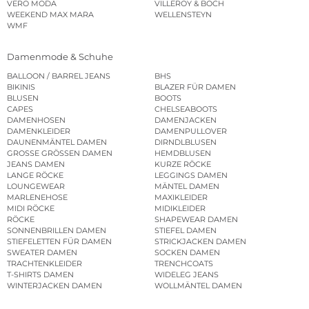
VERO MODA
VILLEROY & BOCH
WEEKEND MAX MARA
WELLENSTEYN
WMF
Damenmode & Schuhe
BALLOON / BARREL JEANS
BHS
BIKINIS
BLAZER FÜR DAMEN
BLUSEN
BOOTS
CAPES
CHELSEABOOTS
DAMENHOSEN
DAMENJACKEN
DAMENKLEIDER
DAMENPULLOVER
DAUNENMÄNTEL DAMEN
DIRNDLBLUSEN
GROSSE GRÖSSEN DAMEN
HEMDBLUSEN
JEANS DAMEN
KURZE RÖCKE
LANGE RÖCKE
LEGGINGS DAMEN
LOUNGEWEAR
MÄNTEL DAMEN
MARLENEHOSE
MAXIKLEIDER
MIDI RÖCKE
MIDIKLEIDER
RÖCKE
SHAPEWEAR DAMEN
SONNENBRILLEN DAMEN
STIEFEL DAMEN
STIEFELETTEN FÜR DAMEN
STRICKJACKEN DAMEN
SWEATER DAMEN
SOCKEN DAMEN
TRACHTENKLEIDER
TRENCHCOATS
T-SHIRTS DAMEN
WIDELEG JEANS
WINTERJACKEN DAMEN
WOLLMÄNTEL DAMEN