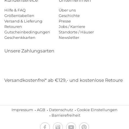
Kundenservice
Unternehmen
Hilfe & FAQ
Über uns
Größentabellen
Geschichte
Versand & Lieferung
Presse
Retouren
Jobs / Karriere
Gutscheinbedingungen
Standorte / Häuser
Geschenkkarten
Newsletter
Unsere Zahlungsarten
Klarna
Mastercard
Visa
Diners
Applepay
Amazon
Payp
Versandkostenfrei* ab €129,- und kostenlose Retoure
DHL
Gebrüder Weiss
Impressum
AGB
Datenschutz
Cookie Einstellungen
Barrierefreiheit