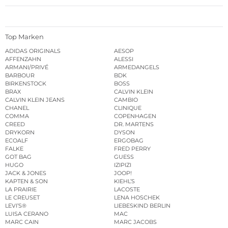
Top Marken
ADIDAS ORIGINALS
AESOP
AFFENZAHN
ALESSI
ARMANI/PRIVÉ
ARMEDANGELS
BARBOUR
BDK
BIRKENSTOCK
BOSS
BRAX
CALVIN KLEIN
CALVIN KLEIN JEANS
CAMBIO
CHANEL
CLINIQUE
COMMA
COPENHAGEN
CREED
DR. MARTENS
DRYKORN
DYSON
ECOALF
ERGOBAG
FALKE
FRED PERRY
GOT BAG
GUESS
HUGO
IZIPIZI
JACK & JONES
JOOP!
KAPTEN & SON
KIEHL’S
LA PRAIRIE
LACOSTE
LE CREUSET
LENA HOSCHEK
LEVI’S®
LIEBESKIND BERLIN
LUISA CERANO
MAC
MARC CAIN
MARC JACOBS