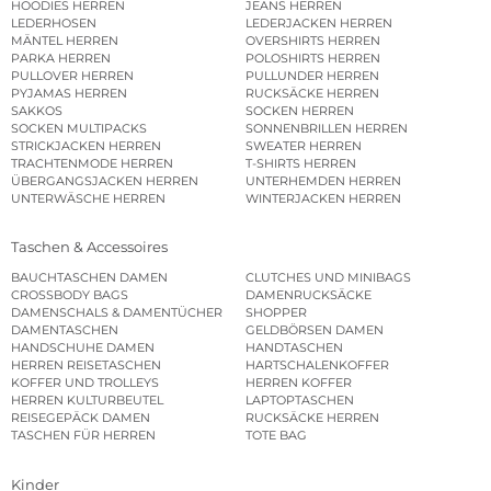
HOODIES HERREN
JEANS HERREN
LEDERHOSEN
LEDERJACKEN HERREN
MÄNTEL HERREN
OVERSHIRTS HERREN
PARKA HERREN
POLOSHIRTS HERREN
PULLOVER HERREN
PULLUNDER HERREN
PYJAMAS HERREN
RUCKSÄCKE HERREN
SAKKOS
SOCKEN HERREN
SOCKEN MULTIPACKS
SONNENBRILLEN HERREN
STRICKJACKEN HERREN
SWEATER HERREN
TRACHTENMODE HERREN
T-SHIRTS HERREN
ÜBERGANGSJACKEN HERREN
UNTERHEMDEN HERREN
UNTERWÄSCHE HERREN
WINTERJACKEN HERREN
Taschen & Accessoires
BAUCHTASCHEN DAMEN
CLUTCHES UND MINIBAGS
CROSSBODY BAGS
DAMENRUCKSÄCKE
DAMENSCHALS & DAMENTÜCHER
SHOPPER
DAMENTASCHEN
GELDBÖRSEN DAMEN
HANDSCHUHE DAMEN
HANDTASCHEN
HERREN REISETASCHEN
HARTSCHALENKOFFER
KOFFER UND TROLLEYS
HERREN KOFFER
HERREN KULTURBEUTEL
LAPTOPTASCHEN
REISEGEPÄCK DAMEN
RUCKSÄCKE HERREN
TASCHEN FÜR HERREN
TOTE BAG
Kinder