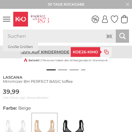
30 TAGE RÜCKGABE
WEDDING
Große Größen
VIBES
-20% AUF KINDERMODE
KOE26-KIMO
Beliebt!
2 Personen haben den Artikel gerade im Warenkorb
LASCANA
Minimizer BH PERFECT BASIC toffee
39,99
inkl. Mwst zzgl.
Versandkosten
Farbe:
Beige