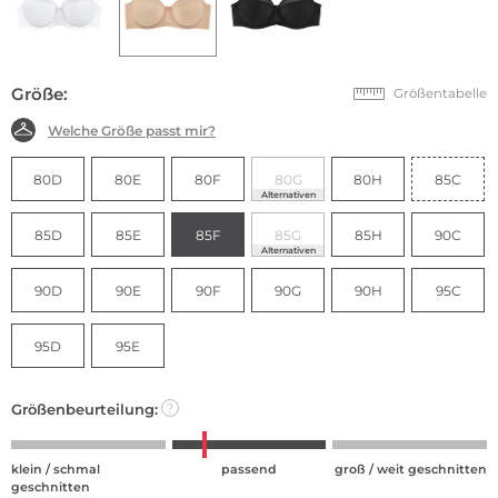
Größe:
Größentabelle
Welche Größe passt mir?
80D
80E
80F
80G
80H
85C
Alternativen
85D
85E
85F
85G
85H
90C
Alternativen
90D
90E
90F
90G
90H
95C
95D
95E
Größenbeurteilung:
?
klein / schmal
passend
groß / weit geschnitten
geschnitten