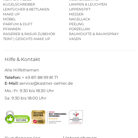
KUGELSCHREIBER
LAMPEN & LEUCHTEN
LEINTÜCHER & BETTLAKEN
LIPPENSTIFT
MAKE UP
MESSER
MÖBEL
NAGELLACK
PARFUM & DUFT
PEELING
PFANNEN
PORZELLAN
RASIERER & RASUR ZUBEHÖR
RAUMDÜFTE & RAUMSPRAY
TEINT | GESICHTS MAKE UP
VASEN
Hilfe & Kontakt
Alle Hilfethemen
Telefon:
+ 49 811 88 99 81 71
E-Mail:
service@kastner-oehler.de
Mo.–Fr. 9:30 bis 18:30 Uhr
Sa. 9:30 bis 18:00 Uhr