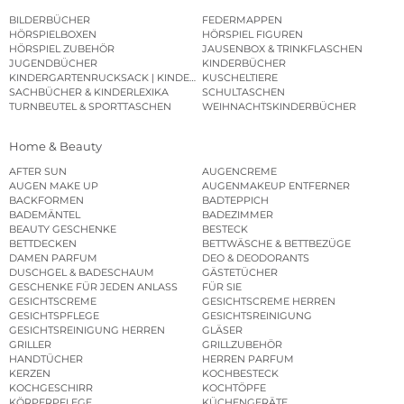
BILDERBÜCHER
FEDERMAPPEN
HÖRSPIELBOXEN
HÖRSPIEL FIGUREN
HÖRSPIEL ZUBEHÖR
JAUSENBOX & TRINKFLASCHEN
JUGENDBÜCHER
KINDERBÜCHER
KINDERGARTENRUCKSACK | KINDERGARTENBEUTEL
KUSCHELTIERE
SACHBÜCHER & KINDERLEXIKA
SCHULTASCHEN
TURNBEUTEL & SPORTTASCHEN
WEIHNACHTSKINDERBÜCHER
Home & Beauty
AFTER SUN
AUGENCREME
AUGEN MAKE UP
AUGENMAKEUP ENTFERNER
BACKFORMEN
BADTEPPICH
BADEMÄNTEL
BADEZIMMER
BEAUTY GESCHENKE
BESTECK
BETTDECKEN
BETTWÄSCHE & BETTBEZÜGE
DAMEN PARFUM
DEO & DEODORANTS
DUSCHGEL & BADESCHAUM
GÄSTETÜCHER
GESCHENKE FÜR JEDEN ANLASS
FÜR SIE
GESICHTSCREME
GESICHTSCREME HERREN
GESICHTSPFLEGE
GESICHTSREINIGUNG
GESICHTSREINIGUNG HERREN
GLÄSER
GRILLER
GRILLZUBEHÖR
HANDTÜCHER
HERREN PARFUM
KERZEN
KOCHBESTECK
KOCHGESCHIRR
KOCHTÖPFE
KÖRPERPFLEGE
KÜCHENGERÄTE