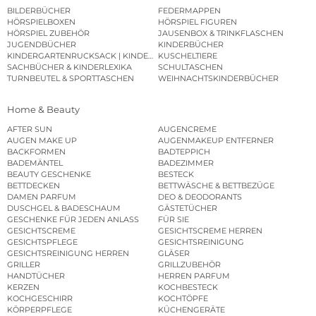
BILDERBÜCHER
FEDERMAPPEN
HÖRSPIELBOXEN
HÖRSPIEL FIGUREN
HÖRSPIEL ZUBEHÖR
JAUSENBOX & TRINKFLASCHEN
JUGENDBÜCHER
KINDERBÜCHER
KINDERGARTENRUCKSACK | KINDERGARTENBEUTEL
KUSCHELTIERE
SACHBÜCHER & KINDERLEXIKA
SCHULTASCHEN
TURNBEUTEL & SPORTTASCHEN
WEIHNACHTSKINDERBÜCHER
Home & Beauty
AFTER SUN
AUGENCREME
AUGEN MAKE UP
AUGENMAKEUP ENTFERNER
BACKFORMEN
BADTEPPICH
BADEMÄNTEL
BADEZIMMER
BEAUTY GESCHENKE
BESTECK
BETTDECKEN
BETTWÄSCHE & BETTBEZÜGE
DAMEN PARFUM
DEO & DEODORANTS
DUSCHGEL & BADESCHAUM
GÄSTETÜCHER
GESCHENKE FÜR JEDEN ANLASS
FÜR SIE
GESICHTSCREME
GESICHTSCREME HERREN
GESICHTSPFLEGE
GESICHTSREINIGUNG
GESICHTSREINIGUNG HERREN
GLÄSER
GRILLER
GRILLZUBEHÖR
HANDTÜCHER
HERREN PARFUM
KERZEN
KOCHBESTECK
KOCHGESCHIRR
KOCHTÖPFE
KÖRPERPFLEGE
KÜCHENGERÄTE