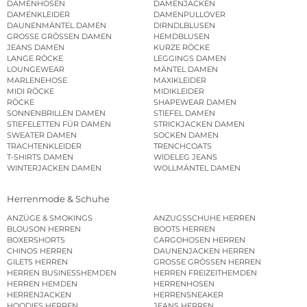
DAMENHOSEN
DAMENJACKEN
DAMENKLEIDER
DAMENPULLOVER
DAUNENMÄNTEL DAMEN
DIRNDLBLUSEN
GROSSE GRÖSSEN DAMEN
HEMDBLUSEN
JEANS DAMEN
KURZE RÖCKE
LANGE RÖCKE
LEGGINGS DAMEN
LOUNGEWEAR
MÄNTEL DAMEN
MARLENEHOSE
MAXIKLEIDER
MIDI RÖCKE
MIDIKLEIDER
RÖCKE
SHAPEWEAR DAMEN
SONNENBRILLEN DAMEN
STIEFEL DAMEN
STIEFELETTEN FÜR DAMEN
STRICKJACKEN DAMEN
SWEATER DAMEN
SOCKEN DAMEN
TRACHTENKLEIDER
TRENCHCOATS
T-SHIRTS DAMEN
WIDELEG JEANS
WINTERJACKEN DAMEN
WOLLMÄNTEL DAMEN
Herrenmode & Schuhe
ANZÜGE & SMOKINGS
ANZUGSSCHUHE HERREN
BLOUSON HERREN
BOOTS HERREN
BOXERSHORTS
CARGOHOSEN HERREN
CHINOS HERREN
DAUNENJACKEN HERREN
GILETS HERREN
GROSSE GRÖSSEN HERREN
HERREN BUSINESSHEMDEN
HERREN FREIZEITHEMDEN
HERREN HEMDEN
HERRENHOSEN
HERRENJACKEN
HERRENSNEAKER
HOODIES HERREN
JEANS HERREN