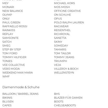
MEY
MICHAEL KORS
MONARI
MOS MOSH
NEW BALANCE
OFFICINE CREATIVE
OLYMP
ON SCHUHE
ONLY
OPUS
PAUL GREEN
POLO RALPH LAUREN
RAFFAELLO ROSSI
RAGWEAR
RAINKISS
REISENTHEL
REPLAY
RICHROYAL
SAMSONITE
SANETTA
SATCH
SKINY
SMEG
SOMEDAY
STEP BY STEP
TAMARIS
TOM FORD
TOM TAILOR
TOMMY HILFIGER
TOMMY JEANS
TONIES
TRIUMPH
VEE COLLECTIVE
VEJA
VERO MODA
VILLEROY & BOCH
WEEKEND MAX MARA
WELLENSTEYN
WMF
Damenmode & Schuhe
BALLOON / BARREL JEANS
BHS
BIKINIS
BLAZER FÜR DAMEN
BLUSEN
BOOTS
CAPES
CHELSEABOOTS