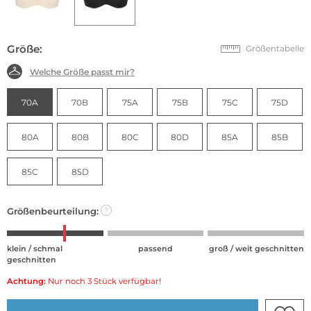
Größe:
Größentabelle
Welche Größe passt mir?
70A
70B
75A
75B
75C
75D
80A
80B
80C
80D
85A
85B
85C
85D
Größenbeurteilung:
?
klein / schmal
passend
groß / weit geschnitten
geschnitten
Achtung:
Nur noch 3 Stück verfügbar!