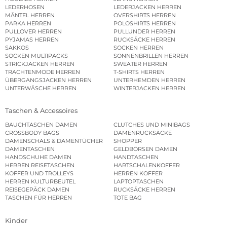
LEDERHOSEN
LEDERJACKEN HERREN
MÄNTEL HERREN
OVERSHIRTS HERREN
PARKA HERREN
POLOSHIRTS HERREN
PULLOVER HERREN
PULLUNDER HERREN
PYJAMAS HERREN
RUCKSÄCKE HERREN
SAKKOS
SOCKEN HERREN
SOCKEN MULTIPACKS
SONNENBRILLEN HERREN
STRICKJACKEN HERREN
SWEATER HERREN
TRACHTENMODE HERREN
T-SHIRTS HERREN
ÜBERGANGSJACKEN HERREN
UNTERHEMDEN HERREN
UNTERWÄSCHE HERREN
WINTERJACKEN HERREN
Taschen & Accessoires
BAUCHTASCHEN DAMEN
CLUTCHES UND MINIBAGS
CROSSBODY BAGS
DAMENRUCKSÄCKE
DAMENSCHALS & DAMENTÜCHER
SHOPPER
DAMENTASCHEN
GELDBÖRSEN DAMEN
HANDSCHUHE DAMEN
HANDTASCHEN
HERREN REISETASCHEN
HARTSCHALENKOFFER
KOFFER UND TROLLEYS
HERREN KOFFER
HERREN KULTURBEUTEL
LAPTOPTASCHEN
REISEGEPÄCK DAMEN
RUCKSÄCKE HERREN
TASCHEN FÜR HERREN
TOTE BAG
Kinder