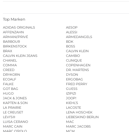
Top Marken
ADIDAS ORIGINALS
AESOP
AFFENZAHN
ALESSI
ARMANI/PRIVÉ
ARMEDANGELS
BARBOUR
BDK
BIRKENSTOCK
BOSS
BRAX
CALVIN KLEIN
CALVIN KLEIN JEANS
CAMBIO
CHANEL
CLINIQUE
COMMA
COPENHAGEN
CREED
DR. MARTENS
DRYKORN
DYSON
ECOALF
ERGOBAG
FALKE
FRED PERRY
GOT BAG
GUESS
HUGO
IZIPIZI
JACK & JONES
JOOP!
KAPTEN & SON
KIEHL’S
LA PRAIRIE
LACOSTE
LE CREUSET
LENA HOSCHEK
LEVI’S®
LIEBESKIND BERLIN
LUISA CERANO
MAC
MARC CAIN
MARC JACOBS
MARC O’POLO
MCM