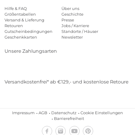
Hilfe & FAQ
Über uns
Größentabellen
Geschichte
Versand & Lieferung
Presse
Retouren
Jobs / Karriere
Gutscheinbedingungen
Standorte / Häuser
Geschenkkarten
Newsletter
Unsere Zahlungsarten
Klarna
Mastercard
Visa
Diners
Applepay
Amazon
Payp
Versandkostenfrei* ab €129,- und kostenlose Retoure
DHL
Gebrüder Weiss
Impressum
AGB
Datenschutz
Cookie Einstellungen
Barrierefreiheit