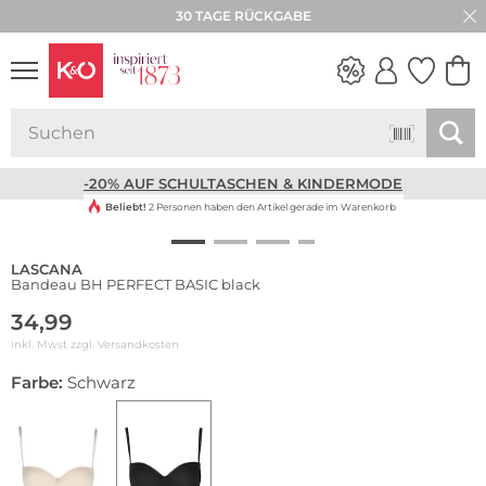
30 TAGE RÜCKGABE
NEW IN
WEDDING
VIBES
-20% AUF SCHULTASCHEN & KINDERMODE
Beliebt!
2 Personen haben den Artikel gerade im Warenkorb
LASCANA
Bandeau BH PERFECT BASIC black
34,99
inkl. Mwst zzgl.
Versandkosten
Farbe:
Schwarz