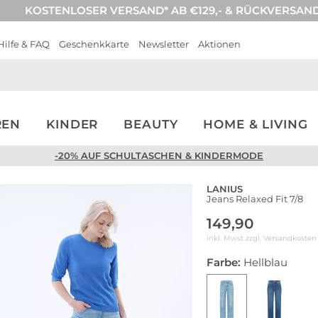
KOSTENLOSER VERSAND* AB €129,- & RÜCKVERSAN
Hilfe & FAQ
Geschenkkarte
Newsletter
Aktionen
REN
KINDER
BEAUTY
HOME & LIVING
-20% AUF SCHULTASCHEN & KINDERMODE
LANIUS
Jeans Relaxed Fit 7/8
149,90
inkl. Mwst zzgl.
Versandkosten
Farbe:
Hellblau