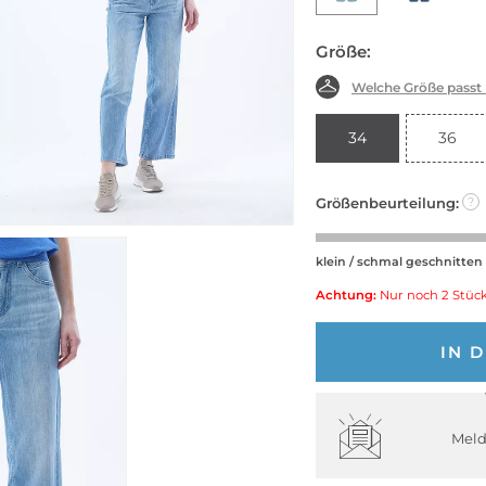
Größe:
Welche Größe passt
34
36
Größenbeurteilung:
?
klein / schmal geschnitten
Achtung:
Nur noch 2 Stück
IN 
Meld