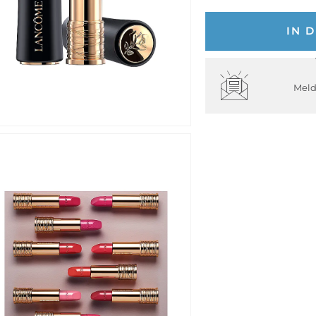
IN 
Meld