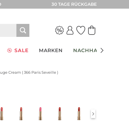
D
30 TAGE RÜCKGABE
SALE
MARKEN
NACHHALTIGKEIT
ouge Cream ( 366 Paris Seveille )