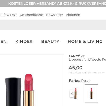
KOSTENLOSER VERSAND* AB €129,- & RÜCKVERSAN
Hilfe & FAQ
Geschenkkarte
Newsletter
Aktionen
REN
KINDER
BEAUTY
HOME & LIVING
LANCÔME
Lippenstift - L'Absolu R
45,00
inkl. Mwst zzgl.
Versandkosten
Farbe:
Rosa