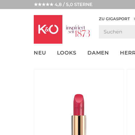
★★★★★ 4,8 / 5,0 STERNE
ZU GIGASPORT
GET THE
NEW IN
WEDDING
LOOK
VIBES
NEU
LOOKS
DAMEN
HER