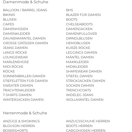
Damenmode & Schuhe
BALLOON / BARREL JEANS
BHS
BIKINIS
BLAZER FÜR DAMEN
BLUSEN
BOOTS
CAPES
CHELSEABOOTS
DAMENHOSEN
DAMENJACKEN
DAMENKLEIDER
DAMENPULLOVER
DAUNENMÄNTEL DAMEN
DIRNDLBLUSEN
GROSSE GRÖSSEN DAMEN
HEMDBLUSEN
JEANS DAMEN
KURZE RÖCKE
LANGE RÖCKE
LEGGINGS DAMEN
LOUNGEWEAR
MÄNTEL DAMEN
MARLENEHOSE
MAXIKLEIDER
MIDI RÖCKE
MIDIKLEIDER
RÖCKE
SHAPEWEAR DAMEN
SONNENBRILLEN DAMEN
STIEFEL DAMEN
STIEFELETTEN FÜR DAMEN
STRICKJACKEN DAMEN
SWEATER DAMEN
SOCKEN DAMEN
TRACHTENKLEIDER
TRENCHCOATS
T-SHIRTS DAMEN
WIDELEG JEANS
WINTERJACKEN DAMEN
WOLLMÄNTEL DAMEN
Herrenmode & Schuhe
ANZÜGE & SMOKINGS
ANZUGSSCHUHE HERREN
BLOUSON HERREN
BOOTS HERREN
BOXERSHORTS
CARGOHOSEN HERREN