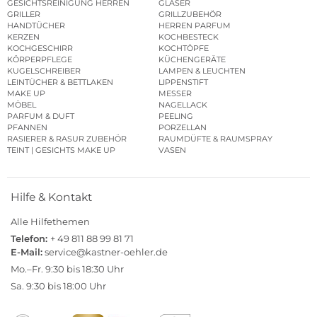
GESICHTSREINIGUNG HERREN
GLÄSER
GRILLER
GRILLZUBEHÖR
HANDTÜCHER
HERREN PARFUM
KERZEN
KOCHBESTECK
KOCHGESCHIRR
KOCHTÖPFE
KÖRPERPFLEGE
KÜCHENGERÄTE
KUGELSCHREIBER
LAMPEN & LEUCHTEN
LEINTÜCHER & BETTLAKEN
LIPPENSTIFT
MAKE UP
MESSER
MÖBEL
NAGELLACK
PARFUM & DUFT
PEELING
PFANNEN
PORZELLAN
RASIERER & RASUR ZUBEHÖR
RAUMDÜFTE & RAUMSPRAY
TEINT | GESICHTS MAKE UP
VASEN
Hilfe & Kontakt
Alle Hilfethemen
Telefon:
+ 49 811 88 99 81 71
E-Mail:
service@kastner-oehler.de
Mo.–Fr. 9:30 bis 18:30 Uhr
Sa. 9:30 bis 18:00 Uhr