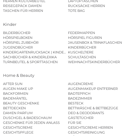
HERREN KULTURBEUTEL
LAPTOPTASCHEN
REISEGEPÄCK DAMEN
RUCKSÄCKE HERREN
TASCHEN FÜR HERREN
TOTE BAG
Kinder
BILDERBÜCHER
FEDERMAPPEN
HÖRSPIELBOXEN
HÖRSPIEL FIGUREN
HÖRSPIEL ZUBEHÖR
JAUSENBOX & TRINKFLASCHEN
JUGENDBÜCHER
KINDERBÜCHER
KINDERGARTENRUCKSACK | KINDERGARTENBEUTEL
KUSCHELTIERE
SACHBÜCHER & KINDERLEXIKA
SCHULTASCHEN
TURNBEUTEL & SPORTTASCHEN
WEIHNACHTSKINDERBÜCHER
Home & Beauty
AFTER SUN
AUGENCREME
AUGEN MAKE UP
AUGENMAKEUP ENTFERNER
BACKFORMEN
BADTEPPICH
BADEMÄNTEL
BADEZIMMER
BEAUTY GESCHENKE
BESTECK
BETTDECKEN
BETTWÄSCHE & BETTBEZÜGE
DAMEN PARFUM
DEO & DEODORANTS
DUSCHGEL & BADESCHAUM
GÄSTETÜCHER
GESCHENKE FÜR JEDEN ANLASS
FÜR SIE
GESICHTSCREME
GESICHTSCREME HERREN
GESICHTSPFLEGE
GESICHTSREINIGUNG