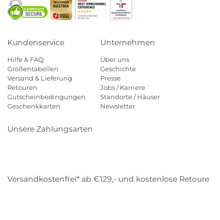
Kundenservice
Unternehmen
Hilfe & FAQ
Über uns
Größentabellen
Geschichte
Versand & Lieferung
Presse
Retouren
Jobs / Karriere
Gutscheinbedingungen
Standorte / Häuser
Geschenkkarten
Newsletter
Unsere Zahlungsarten
Klarna
Mastercard
Visa
Diners
Applepay
Amazon
Payp
Versandkostenfrei* ab €129,- und kostenlose Retoure
DHL
Gebrüder Weiss