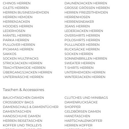
CHINOS HERREN
DAUNENJACKEN HERREN
GILETS HERREN
GROSSE GRÖSSEN HERREN
HERREN BUSINESSHEMDEN
HERREN FREIZEITHEMDEN
HERREN HEMDEN
HERRENHOSEN
HERRENJACKEN
HERRENSNEAKER
HOODIES HERREN
JEANS HERREN
LEDERHOSEN
LEDERJACKEN HERREN
MÄNTEL HERREN
OVERSHIRTS HERREN
PARKA HERREN
POLOSHIRTS HERREN
PULLOVER HERREN
PULLUNDER HERREN
PYJAMAS HERREN
RUCKSÄCKE HERREN
SAKKOS
SOCKEN HERREN
SOCKEN MULTIPACKS
SONNENBRILLEN HERREN
STRICKJACKEN HERREN
SWEATER HERREN
TRACHTENMODE HERREN
T-SHIRTS HERREN
ÜBERGANGSJACKEN HERREN
UNTERHEMDEN HERREN
UNTERWÄSCHE HERREN
WINTERJACKEN HERREN
Taschen & Accessoires
BAUCHTASCHEN DAMEN
CLUTCHES UND MINIBAGS
CROSSBODY BAGS
DAMENRUCKSÄCKE
DAMENSCHALS & DAMENTÜCHER
SHOPPER
DAMENTASCHEN
GELDBÖRSEN DAMEN
HANDSCHUHE DAMEN
HANDTASCHEN
HERREN REISETASCHEN
HARTSCHALENKOFFER
KOFFER UND TROLLEYS
HERREN KOFFER