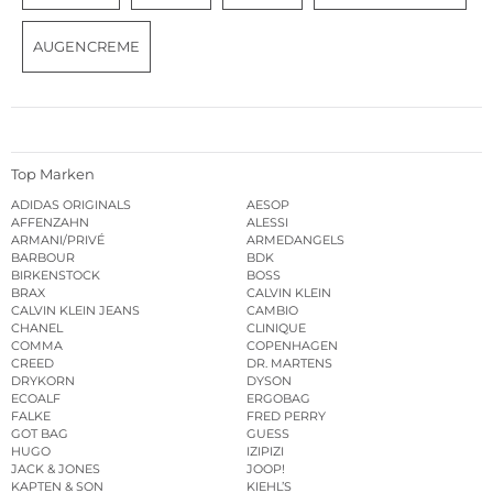
AUGENCREME
Top Marken
ADIDAS ORIGINALS
AESOP
AFFENZAHN
ALESSI
ARMANI/PRIVÉ
ARMEDANGELS
BARBOUR
BDK
BIRKENSTOCK
BOSS
BRAX
CALVIN KLEIN
CALVIN KLEIN JEANS
CAMBIO
CHANEL
CLINIQUE
COMMA
COPENHAGEN
CREED
DR. MARTENS
DRYKORN
DYSON
ECOALF
ERGOBAG
FALKE
FRED PERRY
GOT BAG
GUESS
HUGO
IZIPIZI
JACK & JONES
JOOP!
KAPTEN & SON
KIEHL’S