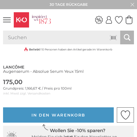
30 TAGE RÜCKGABE
NEW IN
WEDDING
VIBES
Beliebt!
10 Personen haben den Artikel gerade im Warenkorb
LANCÔME
Augenserum - Absolue Serum Yeux 15ml
175,00
Grundpreis: 1,166,67 € / Preis pro 100ml
inkl. Mwst zzgl.
Versandkosten
IN DEN WARENKORB
Wollen Sie -10% sparen?
Melden Sie sich
jetzt
für den Newsletter an.