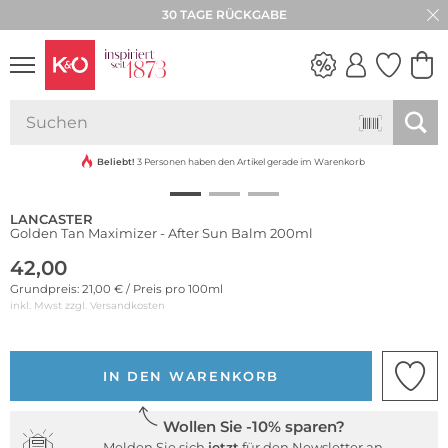
30 TAGE RÜCKGABE
NEW IN
WEDDING
VIBES
Beliebt!
3 Personen haben den Artikel gerade im Warenkorb
LANCASTER
Golden Tan Maximizer - After Sun Balm 200ml
42,00
Grundpreis: 21,00 € / Preis pro 100ml
inkl. Mwst zzgl.
Versandkosten
IN DEN WARENKORB
Wollen Sie -10% sparen?
Melden Sie sich
jetzt
für den Newsletter an.