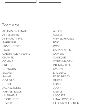
Top Marken
ADIDAS ORIGINALS
AESOP
AFFENZAHN
ALESSI
ARMANI/PRIVÉ
ARMEDANGELS
BARBOUR
BDK
BIRKENSTOCK
BOSS
BRAX
CALVIN KLEIN
CALVIN KLEIN JEANS
CAMBIO
CHANEL
CLINIQUE
COMMA
COPENHAGEN
CREED
DR. MARTENS
DRYKORN
DYSON
ECOALF
ERGOBAG
FALKE
FRED PERRY
GOT BAG
GUESS
HUGO
IZIPIZI
JACK & JONES
JOOP!
KAPTEN & SON
KIEHL’S
LA PRAIRIE
LACOSTE
LE CREUSET
LENA HOSCHEK
LEVI’S®
LIEBESKIND BERLIN