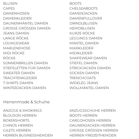
BLUSEN
BOOTS
CAPES
CHELSEABOOTS
DAMENHOSEN
DAMENJACKEN
DAMENKLEIDER
DAMENPULLOVER
DAUNENMÄNTEL DAMEN
DIRNDLBLUSEN
GROSSE GRÖSSEN DAMEN
HEMDBLUSEN
JEANS DAMEN
KURZE RÖCKE
LANGE RÖCKE
LEGGINGS DAMEN
LOUNGEWEAR
MÄNTEL DAMEN
MARLENEHOSE
MAXIKLEIDER
MIDI RÖCKE
MIDIKLEIDER
RÖCKE
SHAPEWEAR DAMEN
SONNENBRILLEN DAMEN
STIEFEL DAMEN
STIEFELETTEN FÜR DAMEN
STRICKJACKEN DAMEN
SWEATER DAMEN
SOCKEN DAMEN
TRACHTENKLEIDER
TRENCHCOATS
T-SHIRTS DAMEN
WIDELEG JEANS
WINTERJACKEN DAMEN
WOLLMÄNTEL DAMEN
Herrenmode & Schuhe
ANZÜGE & SMOKINGS
ANZUGSSCHUHE HERREN
BLOUSON HERREN
BOOTS HERREN
BOXERSHORTS
CARGOHOSEN HERREN
CHINOS HERREN
DAUNENJACKEN HERREN
GILETS HERREN
GROSSE GRÖSSEN HERREN
HERREN BUSINESSHEMDEN
HERREN FREIZEITHEMDEN