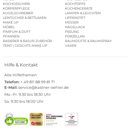
KOCHGESCHIRR
KOCHTÖPFE
KÖRPERPFLEGE
KÜCHENGERÄTE
KUGELSCHREIBER
LAMPEN & LEUCHTEN
LEINTÜCHER & BETTLAKEN
LIPPENSTIFT
MAKE UP
MESSER
MÖBEL
NAGELLACK
PARFUM & DUFT
PEELING
PFANNEN
PORZELLAN
RASIERER & RASUR ZUBEHÖR
RAUMDÜFTE & RAUMSPRAY
TEINT | GESICHTS MAKE UP
VASEN
Hilfe & Kontakt
Alle Hilfethemen
Telefon:
+ 49 811 88 99 81 71
E-Mail:
service@kastner-oehler.de
Mo.–Fr. 9:30 bis 18:30 Uhr
Sa. 9:30 bis 18:00 Uhr