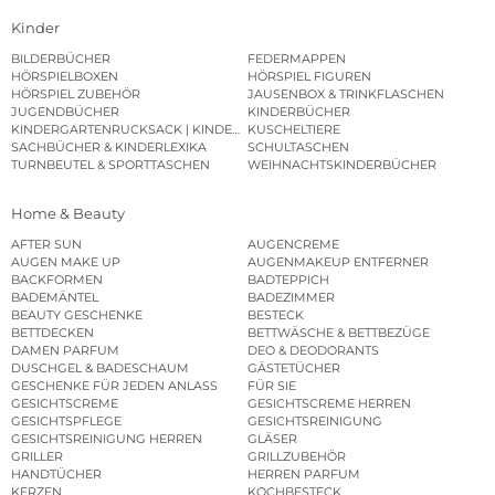
Kinder
BILDERBÜCHER
FEDERMAPPEN
HÖRSPIELBOXEN
HÖRSPIEL FIGUREN
HÖRSPIEL ZUBEHÖR
JAUSENBOX & TRINKFLASCHEN
JUGENDBÜCHER
KINDERBÜCHER
KINDERGARTENRUCKSACK | KINDERGARTENBEUTEL
KUSCHELTIERE
SACHBÜCHER & KINDERLEXIKA
SCHULTASCHEN
TURNBEUTEL & SPORTTASCHEN
WEIHNACHTSKINDERBÜCHER
Home & Beauty
AFTER SUN
AUGENCREME
AUGEN MAKE UP
AUGENMAKEUP ENTFERNER
BACKFORMEN
BADTEPPICH
BADEMÄNTEL
BADEZIMMER
BEAUTY GESCHENKE
BESTECK
BETTDECKEN
BETTWÄSCHE & BETTBEZÜGE
DAMEN PARFUM
DEO & DEODORANTS
DUSCHGEL & BADESCHAUM
GÄSTETÜCHER
GESCHENKE FÜR JEDEN ANLASS
FÜR SIE
GESICHTSCREME
GESICHTSCREME HERREN
GESICHTSPFLEGE
GESICHTSREINIGUNG
GESICHTSREINIGUNG HERREN
GLÄSER
GRILLER
GRILLZUBEHÖR
HANDTÜCHER
HERREN PARFUM
KERZEN
KOCHBESTECK