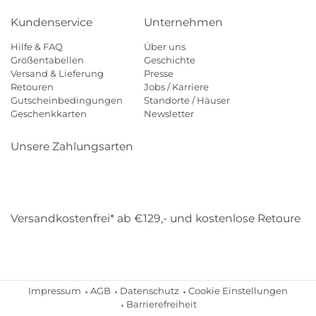
Kundenservice
Unternehmen
Hilfe & FAQ
Über uns
Größentabellen
Geschichte
Versand & Lieferung
Presse
Retouren
Jobs / Karriere
Gutscheinbedingungen
Standorte / Häuser
Geschenkkarten
Newsletter
Unsere Zahlungsarten
Klarna
Mastercard
Visa
Diners
Applepay
Amazon
Payp
Versandkostenfrei* ab €129,- und kostenlose Retoure
DHL
Gebrüder Weiss
Impressum
AGB
Datenschutz
Cookie Einstellungen
Barrierefreiheit