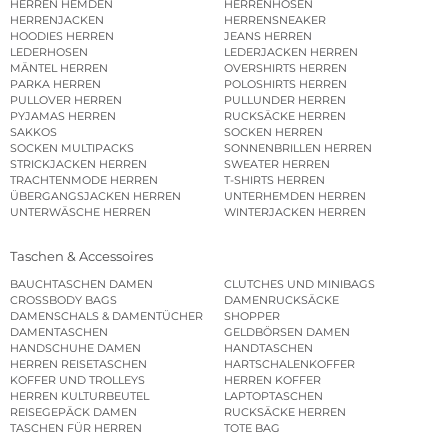
HERREN HEMDEN
HERRENHOSEN
HERRENJACKEN
HERRENSNEAKER
HOODIES HERREN
JEANS HERREN
LEDERHOSEN
LEDERJACKEN HERREN
MÄNTEL HERREN
OVERSHIRTS HERREN
PARKA HERREN
POLOSHIRTS HERREN
PULLOVER HERREN
PULLUNDER HERREN
PYJAMAS HERREN
RUCKSÄCKE HERREN
SAKKOS
SOCKEN HERREN
SOCKEN MULTIPACKS
SONNENBRILLEN HERREN
STRICKJACKEN HERREN
SWEATER HERREN
TRACHTENMODE HERREN
T-SHIRTS HERREN
ÜBERGANGSJACKEN HERREN
UNTERHEMDEN HERREN
UNTERWÄSCHE HERREN
WINTERJACKEN HERREN
Taschen & Accessoires
BAUCHTASCHEN DAMEN
CLUTCHES UND MINIBAGS
CROSSBODY BAGS
DAMENRUCKSÄCKE
DAMENSCHALS & DAMENTÜCHER
SHOPPER
DAMENTASCHEN
GELDBÖRSEN DAMEN
HANDSCHUHE DAMEN
HANDTASCHEN
HERREN REISETASCHEN
HARTSCHALENKOFFER
KOFFER UND TROLLEYS
HERREN KOFFER
HERREN KULTURBEUTEL
LAPTOPTASCHEN
REISEGEPÄCK DAMEN
RUCKSÄCKE HERREN
TASCHEN FÜR HERREN
TOTE BAG