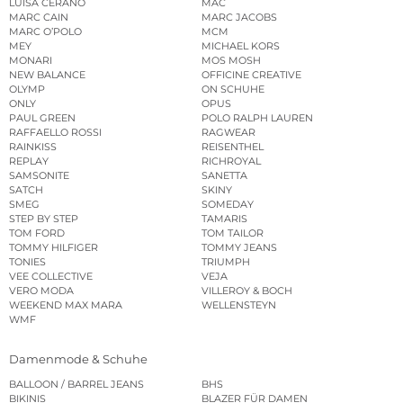
LUISA CERANO
MAC
MARC CAIN
MARC JACOBS
MARC O’POLO
MCM
MEY
MICHAEL KORS
MONARI
MOS MOSH
NEW BALANCE
OFFICINE CREATIVE
OLYMP
ON SCHUHE
ONLY
OPUS
PAUL GREEN
POLO RALPH LAUREN
RAFFAELLO ROSSI
RAGWEAR
RAINKISS
REISENTHEL
REPLAY
RICHROYAL
SAMSONITE
SANETTA
SATCH
SKINY
SMEG
SOMEDAY
STEP BY STEP
TAMARIS
TOM FORD
TOM TAILOR
TOMMY HILFIGER
TOMMY JEANS
TONIES
TRIUMPH
VEE COLLECTIVE
VEJA
VERO MODA
VILLEROY & BOCH
WEEKEND MAX MARA
WELLENSTEYN
WMF
Damenmode & Schuhe
BALLOON / BARREL JEANS
BHS
BIKINIS
BLAZER FÜR DAMEN