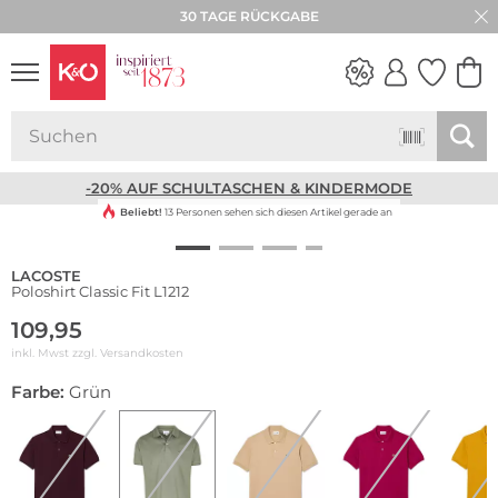
30 TAGE RÜCKGABE
NEW IN
WEDDING
VIBES
-20% AUF SCHULTASCHEN & KINDERMODE
Beliebt!
13 Personen sehen sich diesen Artikel gerade an
LACOSTE
Poloshirt Classic Fit L1212
109,95
inkl. Mwst zzgl.
Versandkosten
Farbe:
Grün