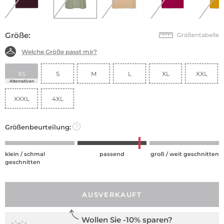
Größe:
Größentabelle
Welche Größe passt mir?
XS
S
M
L
XL
XXL
Alternativen
XXXL
4XL
Größenbeurteilung:
?
klein / schmal
passend
groß / weit geschnitten
geschnitten
AUSVERKAUFT
Wollen Sie -10% sparen?