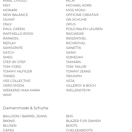
MARC O’POLO
MCM
MEY
MICHAEL KORS
MONARI
MOS MOSH
NEW BALANCE
OFFICINE CREATIVE
OLYMP
ON SCHUHE
ONLY
OPUS
PAUL GREEN
POLO RALPH LAUREN
RAFFAELLO ROSSI
RAGWEAR
RAINKISS
REISENTHEL
REPLAY
RICHROYAL
SAMSONITE
SANETTA
SATCH
SKINY
SMEG
SOMEDAY
STEP BY STEP
TAMARIS
TOM FORD
TOM TAILOR
TOMMY HILFIGER
TOMMY JEANS
TONIES
TRIUMPH
VEE COLLECTIVE
VEJA
VERO MODA
VILLEROY & BOCH
WEEKEND MAX MARA
WELLENSTEYN
WMF
Damenmode & Schuhe
BALLOON / BARREL JEANS
BHS
BIKINIS
BLAZER FÜR DAMEN
BLUSEN
BOOTS
CAPES
CHELSEABOOTS