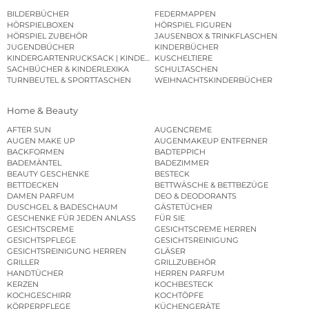
BILDERBÜCHER
FEDERMAPPEN
HÖRSPIELBOXEN
HÖRSPIEL FIGUREN
HÖRSPIEL ZUBEHÖR
JAUSENBOX & TRINKFLASCHEN
JUGENDBÜCHER
KINDERBÜCHER
KINDERGARTENRUCKSACK | KINDERGARTENBEUTEL
KUSCHELTIERE
SACHBÜCHER & KINDERLEXIKA
SCHULTASCHEN
TURNBEUTEL & SPORTTASCHEN
WEIHNACHTSKINDERBÜCHER
Home & Beauty
AFTER SUN
AUGENCREME
AUGEN MAKE UP
AUGENMAKEUP ENTFERNER
BACKFORMEN
BADTEPPICH
BADEMÄNTEL
BADEZIMMER
BEAUTY GESCHENKE
BESTECK
BETTDECKEN
BETTWÄSCHE & BETTBEZÜGE
DAMEN PARFUM
DEO & DEODORANTS
DUSCHGEL & BADESCHAUM
GÄSTETÜCHER
GESCHENKE FÜR JEDEN ANLASS
FÜR SIE
GESICHTSCREME
GESICHTSCREME HERREN
GESICHTSPFLEGE
GESICHTSREINIGUNG
GESICHTSREINIGUNG HERREN
GLÄSER
GRILLER
GRILLZUBEHÖR
HANDTÜCHER
HERREN PARFUM
KERZEN
KOCHBESTECK
KOCHGESCHIRR
KOCHTÖPFE
KÖRPERPFLEGE
KÜCHENGERÄTE