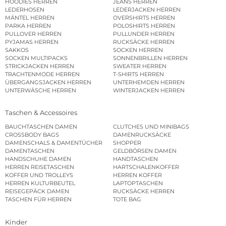
HOODIES HERREN
JEANS HERREN
LEDERHOSEN
LEDERJACKEN HERREN
MÄNTEL HERREN
OVERSHIRTS HERREN
PARKA HERREN
POLOSHIRTS HERREN
PULLOVER HERREN
PULLUNDER HERREN
PYJAMAS HERREN
RUCKSÄCKE HERREN
SAKKOS
SOCKEN HERREN
SOCKEN MULTIPACKS
SONNENBRILLEN HERREN
STRICKJACKEN HERREN
SWEATER HERREN
TRACHTENMODE HERREN
T-SHIRTS HERREN
ÜBERGANGSJACKEN HERREN
UNTERHEMDEN HERREN
UNTERWÄSCHE HERREN
WINTERJACKEN HERREN
Taschen & Accessoires
BAUCHTASCHEN DAMEN
CLUTCHES UND MINIBAGS
CROSSBODY BAGS
DAMENRUCKSÄCKE
DAMENSCHALS & DAMENTÜCHER
SHOPPER
DAMENTASCHEN
GELDBÖRSEN DAMEN
HANDSCHUHE DAMEN
HANDTASCHEN
HERREN REISETASCHEN
HARTSCHALENKOFFER
KOFFER UND TROLLEYS
HERREN KOFFER
HERREN KULTURBEUTEL
LAPTOPTASCHEN
REISEGEPÄCK DAMEN
RUCKSÄCKE HERREN
TASCHEN FÜR HERREN
TOTE BAG
Kinder