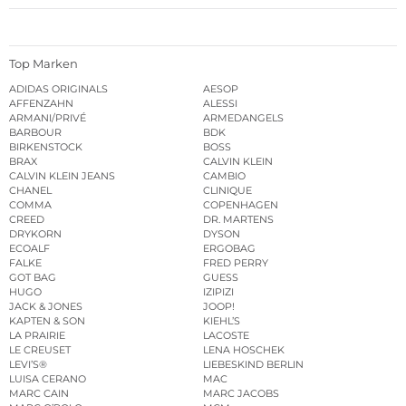
Top Marken
ADIDAS ORIGINALS
AESOP
AFFENZAHN
ALESSI
ARMANI/PRIVÉ
ARMEDANGELS
BARBOUR
BDK
BIRKENSTOCK
BOSS
BRAX
CALVIN KLEIN
CALVIN KLEIN JEANS
CAMBIO
CHANEL
CLINIQUE
COMMA
COPENHAGEN
CREED
DR. MARTENS
DRYKORN
DYSON
ECOALF
ERGOBAG
FALKE
FRED PERRY
GOT BAG
GUESS
HUGO
IZIPIZI
JACK & JONES
JOOP!
KAPTEN & SON
KIEHL’S
LA PRAIRIE
LACOSTE
LE CREUSET
LENA HOSCHEK
LEVI’S®
LIEBESKIND BERLIN
LUISA CERANO
MAC
MARC CAIN
MARC JACOBS