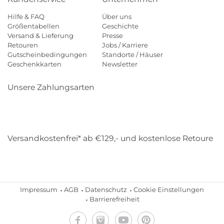
Hilfe & FAQ
Über uns
Größentabellen
Geschichte
Versand & Lieferung
Presse
Retouren
Jobs / Karriere
Gutscheinbedingungen
Standorte / Häuser
Geschenkkarten
Newsletter
Unsere Zahlungsarten
Klarna
Mastercard
Visa
Diners
Applepay
Amazon
Payp
Versandkostenfrei* ab €129,- und kostenlose Retoure
DHL
Gebrüder Weiss
Impressum
AGB
Datenschutz
Cookie Einstellungen
Barrierefreiheit