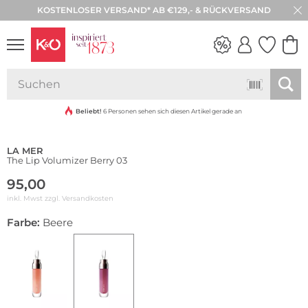
KOSTENLOSER VERSAND* AB €129,- & RÜCKVERSAND
30 TAGE RÜCKGABE
NEW IN
WEDDING
VIBES
Beliebt!
6 Personen sehen sich diesen Artikel gerade an
LA MER
The Lip Volumizer Berry 03
95,00
inkl. Mwst zzgl.
Versandkosten
Farbe:
Beere