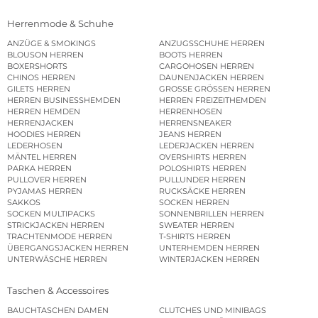
Herrenmode & Schuhe
ANZÜGE & SMOKINGS
ANZUGSSCHUHE HERREN
BLOUSON HERREN
BOOTS HERREN
BOXERSHORTS
CARGOHOSEN HERREN
CHINOS HERREN
DAUNENJACKEN HERREN
GILETS HERREN
GROSSE GRÖSSEN HERREN
HERREN BUSINESSHEMDEN
HERREN FREIZEITHEMDEN
HERREN HEMDEN
HERRENHOSEN
HERRENJACKEN
HERRENSNEAKER
HOODIES HERREN
JEANS HERREN
LEDERHOSEN
LEDERJACKEN HERREN
MÄNTEL HERREN
OVERSHIRTS HERREN
PARKA HERREN
POLOSHIRTS HERREN
PULLOVER HERREN
PULLUNDER HERREN
PYJAMAS HERREN
RUCKSÄCKE HERREN
SAKKOS
SOCKEN HERREN
SOCKEN MULTIPACKS
SONNENBRILLEN HERREN
STRICKJACKEN HERREN
SWEATER HERREN
TRACHTENMODE HERREN
T-SHIRTS HERREN
ÜBERGANGSJACKEN HERREN
UNTERHEMDEN HERREN
UNTERWÄSCHE HERREN
WINTERJACKEN HERREN
Taschen & Accessoires
BAUCHTASCHEN DAMEN
CLUTCHES UND MINIBAGS