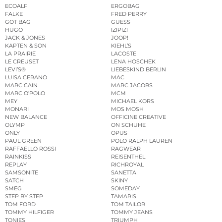
ECOALF
ERGOBAG
FALKE
FRED PERRY
GOT BAG
GUESS
HUGO
IZIPIZI
JACK & JONES
JOOP!
KAPTEN & SON
KIEHL’S
LA PRAIRIE
LACOSTE
LE CREUSET
LENA HOSCHEK
LEVI’S®
LIEBESKIND BERLIN
LUISA CERANO
MAC
MARC CAIN
MARC JACOBS
MARC O’POLO
MCM
MEY
MICHAEL KORS
MONARI
MOS MOSH
NEW BALANCE
OFFICINE CREATIVE
OLYMP
ON SCHUHE
ONLY
OPUS
PAUL GREEN
POLO RALPH LAUREN
RAFFAELLO ROSSI
RAGWEAR
RAINKISS
REISENTHEL
REPLAY
RICHROYAL
SAMSONITE
SANETTA
SATCH
SKINY
SMEG
SOMEDAY
STEP BY STEP
TAMARIS
TOM FORD
TOM TAILOR
TOMMY HILFIGER
TOMMY JEANS
TONIES
TRIUMPH