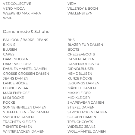
VEE COLLECTIVE
VEJA
VERO MODA
VILLEROY & BOCH
WEEKEND MAX MARA
WELLENSTEYN
WMF
Damenmode & Schuhe
BALLOON / BARREL JEANS
BHS
BIKINIS
BLAZER FÜR DAMEN
BLUSEN
BOOTS
CAPES
CHELSEABOOTS
DAMENHOSEN
DAMENJACKEN
DAMENKLEIDER
DAMENPULLOVER
DAUNENMÄNTEL DAMEN
DIRNDLBLUSEN
GROSSE GRÖSSEN DAMEN
HEMDBLUSEN
JEANS DAMEN
KURZE RÖCKE
LANGE RÖCKE
LEGGINGS DAMEN
LOUNGEWEAR
MÄNTEL DAMEN
MARLENEHOSE
MAXIKLEIDER
MIDI RÖCKE
MIDIKLEIDER
RÖCKE
SHAPEWEAR DAMEN
SONNENBRILLEN DAMEN
STIEFEL DAMEN
STIEFELETTEN FÜR DAMEN
STRICKJACKEN DAMEN
SWEATER DAMEN
SOCKEN DAMEN
TRACHTENKLEIDER
TRENCHCOATS
T-SHIRTS DAMEN
WIDELEG JEANS
WINTERJACKEN DAMEN
WOLLMÄNTEL DAMEN