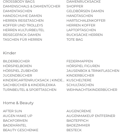
CROSSBODY BAGS
DAMENRUCKSÄCKE
DAMENSCHALS & DAMENTÜCHER
SHOPPER
DAMENTASCHEN
GELDBÖRSEN DAMEN
HANDSCHUHE DAMEN
HANDTASCHEN
HERREN REISETASCHEN
HARTSCHALENKOFFER
KOFFER UND TROLLEYS
HERREN KOFFER
HERREN KULTURBEUTEL
LAPTOPTASCHEN
REISEGEPÄCK DAMEN
RUCKSÄCKE HERREN
TASCHEN FÜR HERREN
TOTE BAG
Kinder
BILDERBÜCHER
FEDERMAPPEN
HÖRSPIELBOXEN
HÖRSPIEL FIGUREN
HÖRSPIEL ZUBEHÖR
JAUSENBOX & TRINKFLASCHEN
JUGENDBÜCHER
KINDERBÜCHER
KINDERGARTENRUCKSACK | KINDERGARTENBEUTEL
KUSCHELTIERE
SACHBÜCHER & KINDERLEXIKA
SCHULTASCHEN
TURNBEUTEL & SPORTTASCHEN
WEIHNACHTSKINDERBÜCHER
Home & Beauty
AFTER SUN
AUGENCREME
AUGEN MAKE UP
AUGENMAKEUP ENTFERNER
BACKFORMEN
BADTEPPICH
BADEMÄNTEL
BADEZIMMER
BEAUTY GESCHENKE
BESTECK