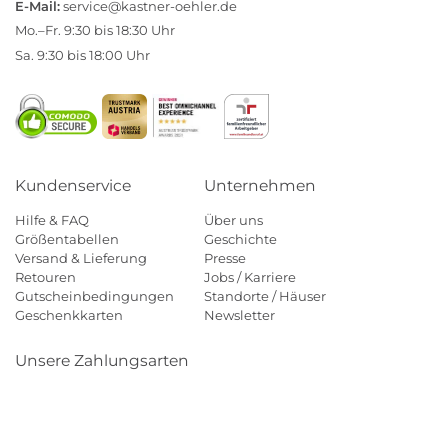
E-Mail:
service@kastner-oehler.de
Mo.–Fr. 9:30 bis 18:30 Uhr
Sa. 9:30 bis 18:00 Uhr
Kundenservice
Unternehmen
Hilfe & FAQ
Über uns
Größentabellen
Geschichte
Versand & Lieferung
Presse
Retouren
Jobs / Karriere
Gutscheinbedingungen
Standorte / Häuser
Geschenkkarten
Newsletter
Unsere Zahlungsarten
Klarna
Mastercard
Visa
Diners
Applepay
Amazon
Payp