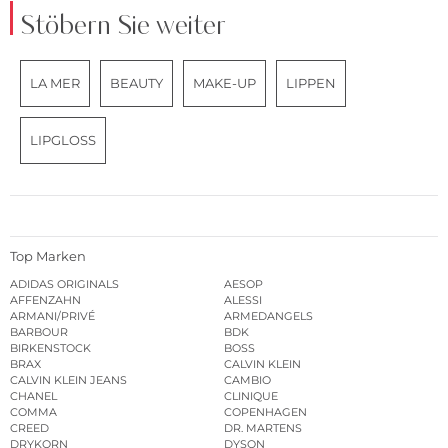
Stöbern Sie weiter
LA MER
BEAUTY
MAKE-UP
LIPPEN
LIPGLOSS
Top Marken
ADIDAS ORIGINALS
AESOP
AFFENZAHN
ALESSI
ARMANI/PRIVÉ
ARMEDANGELS
BARBOUR
BDK
BIRKENSTOCK
BOSS
BRAX
CALVIN KLEIN
CALVIN KLEIN JEANS
CAMBIO
CHANEL
CLINIQUE
COMMA
COPENHAGEN
CREED
DR. MARTENS
DRYKORN
DYSON