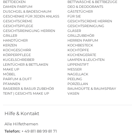
BETTDECKEN
BETTWÄSCHE & BETTBEZÜGE
DAMEN PARFUM
DEO & DEODORANTS
DUSCHGEL & BADESCHAUM
GÄSTETÜCHER
GESCHENKE FÜR JEDEN ANLASS
FÜR SIE
GESICHTSCREME
GESICHTSCREME HERREN
GESICHTSPFLEGE
GESICHTSREINIGUNG
GESICHTSREINIGUNG HERREN
GLÄSER
GRILLER
GRILLZUBEHÖR
HANDTÜCHER
HERREN PARFUM
KERZEN
KOCHBESTECK
KOCHGESCHIRR
KOCHTÖPFE
KÖRPERPFLEGE
KÜCHENGERÄTE
KUGELSCHREIBER
LAMPEN & LEUCHTEN
LEINTÜCHER & BETTLAKEN
LIPPENSTIFT
MAKE UP
MESSER
MÖBEL
NAGELLACK
PARFUM & DUFT
PEELING
PFANNEN
PORZELLAN
RASIERER & RASUR ZUBEHÖR
RAUMDÜFTE & RAUMSPRAY
TEINT | GESICHTS MAKE UP
VASEN
Hilfe & Kontakt
Alle Hilfethemen
Telefon:
+ 49 811 88 99 81 71