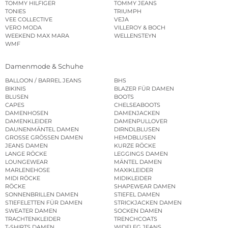
TOMMY HILFIGER
TOMMY JEANS
TONIES
TRIUMPH
VEE COLLECTIVE
VEJA
VERO MODA
VILLEROY & BOCH
WEEKEND MAX MARA
WELLENSTEYN
WMF
Damenmode & Schuhe
BALLOON / BARREL JEANS
BHS
BIKINIS
BLAZER FÜR DAMEN
BLUSEN
BOOTS
CAPES
CHELSEABOOTS
DAMENHOSEN
DAMENJACKEN
DAMENKLEIDER
DAMENPULLOVER
DAUNENMÄNTEL DAMEN
DIRNDLBLUSEN
GROSSE GRÖSSEN DAMEN
HEMDBLUSEN
JEANS DAMEN
KURZE RÖCKE
LANGE RÖCKE
LEGGINGS DAMEN
LOUNGEWEAR
MÄNTEL DAMEN
MARLENEHOSE
MAXIKLEIDER
MIDI RÖCKE
MIDIKLEIDER
RÖCKE
SHAPEWEAR DAMEN
SONNENBRILLEN DAMEN
STIEFEL DAMEN
STIEFELETTEN FÜR DAMEN
STRICKJACKEN DAMEN
SWEATER DAMEN
SOCKEN DAMEN
TRACHTENKLEIDER
TRENCHCOATS
T-SHIRTS DAMEN
WIDELEG JEANS