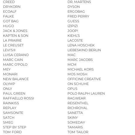
CREED
DR. MARTENS
DRYKORN
DYSON
ECOALF
ERGOBAG
FALKE
FRED PERRY
GOT BAG
GUESS
HUGO
IZIPIZI
JACK & JONES
JOOP!
KAPTEN & SON
KIEHL’S
LA PRAIRIE
LACOSTE
LE CREUSET
LENA HOSCHEK
LEVI’S®
LIEBESKIND BERLIN
LUISA CERANO
MAC
MARC CAIN
MARC JACOBS
MARC O’POLO
MCM
MEY
MICHAEL KORS
MONARI
MOS MOSH
NEW BALANCE
OFFICINE CREATIVE
OLYMP
ON SCHUHE
ONLY
OPUS
PAUL GREEN
POLO RALPH LAUREN
RAFFAELLO ROSSI
RAGWEAR
RAINKISS
REISENTHEL
REPLAY
RICHROYAL
SAMSONITE
SANETTA
SATCH
SKINY
SMEG
SOMEDAY
STEP BY STEP
TAMARIS
TOM FORD
TOM TAILOR