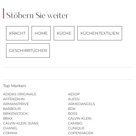
Stöbern Sie weiter
KRACHT
HOME
KÜCHE
KÜCHENTEXTILIEN
GESCHIRRTÜCHER
Top Marken
ADIDAS ORIGINALS
AESOP
AFFENZAHN
ALESSI
ARMANI/PRIVÉ
ARMEDANGELS
BARBOUR
BDK
BIRKENSTOCK
BOSS
BRAX
CALVIN KLEIN
CALVIN KLEIN JEANS
CAMBIO
CHANEL
CLINIQUE
COMMA
COPENHAGEN