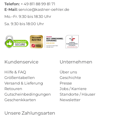
Telefon:
+ 49 811 88 99 81 71
E-Mail:
service@kastner-oehler.de
Mo.–Fr. 9:30 bis 18:30 Uhr
Sa. 9:30 bis 18:00 Uhr
Kundenservice
Unternehmen
Hilfe & FAQ
Über uns
Größentabellen
Geschichte
Versand & Lieferung
Presse
Retouren
Jobs / Karriere
Gutscheinbedingungen
Standorte / Häuser
Geschenkkarten
Newsletter
Unsere Zahlungsarten
Klarna
Mastercard
Visa
Diners
Applepay
Amazon
Payp