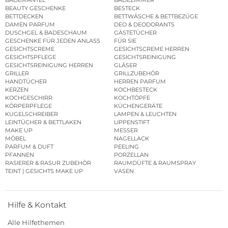
BADEMÄNTEL
BADEZIMMER
BEAUTY GESCHENKE
BESTECK
BETTDECKEN
BETTWÄSCHE & BETTBEZÜGE
DAMEN PARFUM
DEO & DEODORANTS
DUSCHGEL & BADESCHAUM
GÄSTETÜCHER
GESCHENKE FÜR JEDEN ANLASS
FÜR SIE
GESICHTSCREME
GESICHTSCREME HERREN
GESICHTSPFLEGE
GESICHTSREINIGUNG
GESICHTSREINIGUNG HERREN
GLÄSER
GRILLER
GRILLZUBEHÖR
HANDTÜCHER
HERREN PARFUM
KERZEN
KOCHBESTECK
KOCHGESCHIRR
KOCHTÖPFE
KÖRPERPFLEGE
KÜCHENGERÄTE
KUGELSCHREIBER
LAMPEN & LEUCHTEN
LEINTÜCHER & BETTLAKEN
LIPPENSTIFT
MAKE UP
MESSER
MÖBEL
NAGELLACK
PARFUM & DUFT
PEELING
PFANNEN
PORZELLAN
RASIERER & RASUR ZUBEHÖR
RAUMDÜFTE & RAUMSPRAY
TEINT | GESICHTS MAKE UP
VASEN
Hilfe & Kontakt
Alle Hilfethemen