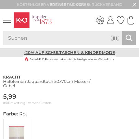
30 TAGE RÜCKGABE
NEW IN
WEDDING
VIBES
-20% AUF SCHULTASCHEN & KINDERMODE
Beliebt!
15 Personen haben den Artikel gerade im Warenkorb
KRACHT
Halbleinen Jaquardtuch 50x70cm Messer /
Gabel
5,99
inkl. Mwst zzgl.
Versandkosten
Farbe:
Rot