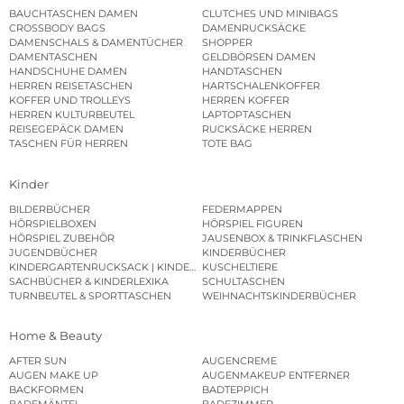
BAUCHTASCHEN DAMEN
CLUTCHES UND MINIBAGS
CROSSBODY BAGS
DAMENRUCKSÄCKE
DAMENSCHALS & DAMENTÜCHER
SHOPPER
DAMENTASCHEN
GELDBÖRSEN DAMEN
HANDSCHUHE DAMEN
HANDTASCHEN
HERREN REISETASCHEN
HARTSCHALENKOFFER
KOFFER UND TROLLEYS
HERREN KOFFER
HERREN KULTURBEUTEL
LAPTOPTASCHEN
REISEGEPÄCK DAMEN
RUCKSÄCKE HERREN
TASCHEN FÜR HERREN
TOTE BAG
Kinder
BILDERBÜCHER
FEDERMAPPEN
HÖRSPIELBOXEN
HÖRSPIEL FIGUREN
HÖRSPIEL ZUBEHÖR
JAUSENBOX & TRINKFLASCHEN
JUGENDBÜCHER
KINDERBÜCHER
KINDERGARTENRUCKSACK | KINDERGARTENBEUTEL
KUSCHELTIERE
SACHBÜCHER & KINDERLEXIKA
SCHULTASCHEN
TURNBEUTEL & SPORTTASCHEN
WEIHNACHTSKINDERBÜCHER
Home & Beauty
AFTER SUN
AUGENCREME
AUGEN MAKE UP
AUGENMAKEUP ENTFERNER
BACKFORMEN
BADTEPPICH