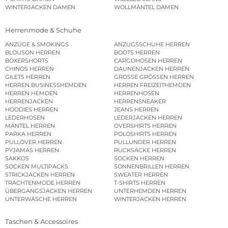
WINTERJACKEN DAMEN
WOLLMÄNTEL DAMEN
Herrenmode & Schuhe
ANZÜGE & SMOKINGS
ANZUGSSCHUHE HERREN
BLOUSON HERREN
BOOTS HERREN
BOXERSHORTS
CARGOHOSEN HERREN
CHINOS HERREN
DAUNENJACKEN HERREN
GILETS HERREN
GROSSE GRÖSSEN HERREN
HERREN BUSINESSHEMDEN
HERREN FREIZEITHEMDEN
HERREN HEMDEN
HERRENHOSEN
HERRENJACKEN
HERRENSNEAKER
HOODIES HERREN
JEANS HERREN
LEDERHOSEN
LEDERJACKEN HERREN
MÄNTEL HERREN
OVERSHIRTS HERREN
PARKA HERREN
POLOSHIRTS HERREN
PULLOVER HERREN
PULLUNDER HERREN
PYJAMAS HERREN
RUCKSÄCKE HERREN
SAKKOS
SOCKEN HERREN
SOCKEN MULTIPACKS
SONNENBRILLEN HERREN
STRICKJACKEN HERREN
SWEATER HERREN
TRACHTENMODE HERREN
T-SHIRTS HERREN
ÜBERGANGSJACKEN HERREN
UNTERHEMDEN HERREN
UNTERWÄSCHE HERREN
WINTERJACKEN HERREN
Taschen & Accessoires