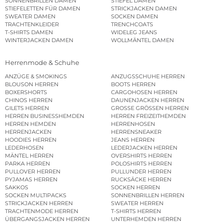
SONNENBRILLEN DAMEN
STIEFEL DAMEN
STIEFELETTEN FÜR DAMEN
STRICKJACKEN DAMEN
SWEATER DAMEN
SOCKEN DAMEN
TRACHTENKLEIDER
TRENCHCOATS
T-SHIRTS DAMEN
WIDELEG JEANS
WINTERJACKEN DAMEN
WOLLMÄNTEL DAMEN
Herrenmode & Schuhe
ANZÜGE & SMOKINGS
ANZUGSSCHUHE HERREN
BLOUSON HERREN
BOOTS HERREN
BOXERSHORTS
CARGOHOSEN HERREN
CHINOS HERREN
DAUNENJACKEN HERREN
GILETS HERREN
GROSSE GRÖSSEN HERREN
HERREN BUSINESSHEMDEN
HERREN FREIZEITHEMDEN
HERREN HEMDEN
HERRENHOSEN
HERRENJACKEN
HERRENSNEAKER
HOODIES HERREN
JEANS HERREN
LEDERHOSEN
LEDERJACKEN HERREN
MÄNTEL HERREN
OVERSHIRTS HERREN
PARKA HERREN
POLOSHIRTS HERREN
PULLOVER HERREN
PULLUNDER HERREN
PYJAMAS HERREN
RUCKSÄCKE HERREN
SAKKOS
SOCKEN HERREN
SOCKEN MULTIPACKS
SONNENBRILLEN HERREN
STRICKJACKEN HERREN
SWEATER HERREN
TRACHTENMODE HERREN
T-SHIRTS HERREN
ÜBERGANGSJACKEN HERREN
UNTERHEMDEN HERREN