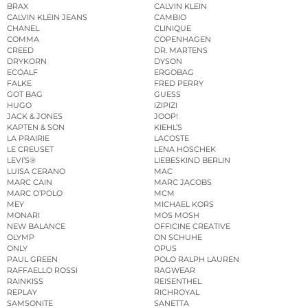
BRAX
CALVIN KLEIN
CALVIN KLEIN JEANS
CAMBIO
CHANEL
CLINIQUE
COMMA
COPENHAGEN
CREED
DR. MARTENS
DRYKORN
DYSON
ECOALF
ERGOBAG
FALKE
FRED PERRY
GOT BAG
GUESS
HUGO
IZIPIZI
JACK & JONES
JOOP!
KAPTEN & SON
KIEHL’S
LA PRAIRIE
LACOSTE
LE CREUSET
LENA HOSCHEK
LEVI’S®
LIEBESKIND BERLIN
LUISA CERANO
MAC
MARC CAIN
MARC JACOBS
MARC O’POLO
MCM
MEY
MICHAEL KORS
MONARI
MOS MOSH
NEW BALANCE
OFFICINE CREATIVE
OLYMP
ON SCHUHE
ONLY
OPUS
PAUL GREEN
POLO RALPH LAUREN
RAFFAELLO ROSSI
RAGWEAR
RAINKISS
REISENTHEL
REPLAY
RICHROYAL
SAMSONITE
SANETTA