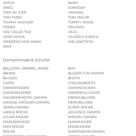
SATCH
SKINY
SMEG
SOMEDAY
STEP BY STEP
TAMARIS
TOM FORD
TOM TAILOR
TOMMY HILFIGER
TOMMY JEANS
TONIES
TRIUMPH
VEE COLLECTIVE
VEJA
VERO MODA
VILLEROY & BOCH
WEEKEND MAX MARA
WELLENSTEYN
WMF
Damenmode & Schuhe
BALLOON / BARREL JEANS
BHS
BIKINIS
BLAZER FÜR DAMEN
BLUSEN
BOOTS
CAPES
CHELSEABOOTS
DAMENHOSEN
DAMENJACKEN
DAMENKLEIDER
DAMENPULLOVER
DAUNENMÄNTEL DAMEN
DIRNDLBLUSEN
GROSSE GRÖSSEN DAMEN
HEMDBLUSEN
JEANS DAMEN
KURZE RÖCKE
LANGE RÖCKE
LEGGINGS DAMEN
LOUNGEWEAR
MÄNTEL DAMEN
MARLENEHOSE
MAXIKLEIDER
MIDI RÖCKE
MIDIKLEIDER
RÖCKE
SHAPEWEAR DAMEN