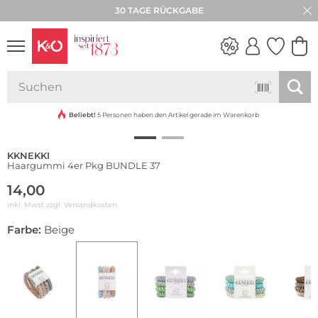
30 TAGE RÜCKGABE
Multi Pack
NEW IN
WEDDING
VIBES
Beliebt!
5 Personen haben den Artikel gerade im Warenkorb
KKNEKKI
Haargummi 4er Pkg BUNDLE 37
14,00
inkl. Mwst zzgl.
Versandkosten
Farbe:
Beige