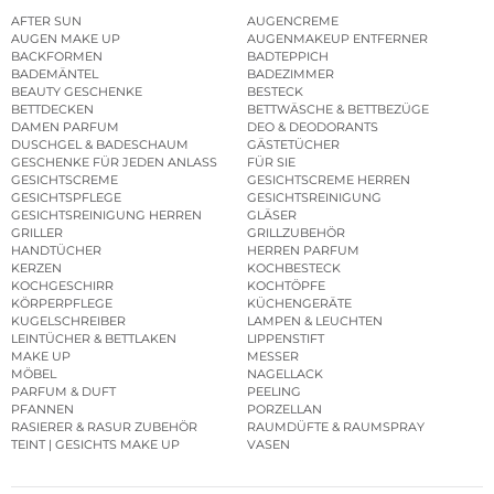
AFTER SUN
AUGENCREME
AUGEN MAKE UP
AUGENMAKEUP ENTFERNER
BACKFORMEN
BADTEPPICH
BADEMÄNTEL
BADEZIMMER
BEAUTY GESCHENKE
BESTECK
BETTDECKEN
BETTWÄSCHE & BETTBEZÜGE
DAMEN PARFUM
DEO & DEODORANTS
DUSCHGEL & BADESCHAUM
GÄSTETÜCHER
GESCHENKE FÜR JEDEN ANLASS
FÜR SIE
GESICHTSCREME
GESICHTSCREME HERREN
GESICHTSPFLEGE
GESICHTSREINIGUNG
GESICHTSREINIGUNG HERREN
GLÄSER
GRILLER
GRILLZUBEHÖR
HANDTÜCHER
HERREN PARFUM
KERZEN
KOCHBESTECK
KOCHGESCHIRR
KOCHTÖPFE
KÖRPERPFLEGE
KÜCHENGERÄTE
KUGELSCHREIBER
LAMPEN & LEUCHTEN
LEINTÜCHER & BETTLAKEN
LIPPENSTIFT
MAKE UP
MESSER
MÖBEL
NAGELLACK
PARFUM & DUFT
PEELING
PFANNEN
PORZELLAN
RASIERER & RASUR ZUBEHÖR
RAUMDÜFTE & RAUMSPRAY
TEINT | GESICHTS MAKE UP
VASEN