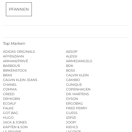
PFANNEN
Top Marken
ADIDAS ORIGINALS
AESOP
AFFENZAHN
ALESSI
ARMANI/PRIVÉ
ARMEDANGELS
BARBOUR
BDK
BIRKENSTOCK
BOSS
BRAX
CALVIN KLEIN
CALVIN KLEIN JEANS
CAMBIO
CHANEL
CLINIQUE
COMMA
COPENHAGEN
CREED
DR. MARTENS
DRYKORN
DYSON
ECOALF
ERGOBAG
FALKE
FRED PERRY
GOT BAG
GUESS
HUGO
IZIPIZI
JACK & JONES
JOOP!
KAPTEN & SON
KIEHL’S
LA PRAIRIE
LACOSTE