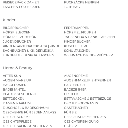
REISEGEPÄCK DAMEN
RUCKSÄCKE HERREN
TASCHEN FÜR HERREN
TOTE BAG
Kinder
BILDERBÜCHER
FEDERMAPPEN
HÖRSPIELBOXEN
HÖRSPIEL FIGUREN
HÖRSPIEL ZUBEHÖR
JAUSENBOX & TRINKFLASCHEN
JUGENDBÜCHER
KINDERBÜCHER
KINDERGARTENRUCKSACK | KINDERGARTENBEUTEL
KUSCHELTIERE
SACHBÜCHER & KINDERLEXIKA
SCHULTASCHEN
TURNBEUTEL & SPORTTASCHEN
WEIHNACHTSKINDERBÜCHER
Home & Beauty
AFTER SUN
AUGENCREME
AUGEN MAKE UP
AUGENMAKEUP ENTFERNER
BACKFORMEN
BADTEPPICH
BADEMÄNTEL
BADEZIMMER
BEAUTY GESCHENKE
BESTECK
BETTDECKEN
BETTWÄSCHE & BETTBEZÜGE
DAMEN PARFUM
DEO & DEODORANTS
DUSCHGEL & BADESCHAUM
GÄSTETÜCHER
GESCHENKE FÜR JEDEN ANLASS
FÜR SIE
GESICHTSCREME
GESICHTSCREME HERREN
GESICHTSPFLEGE
GESICHTSREINIGUNG
GESICHTSREINIGUNG HERREN
GLÄSER