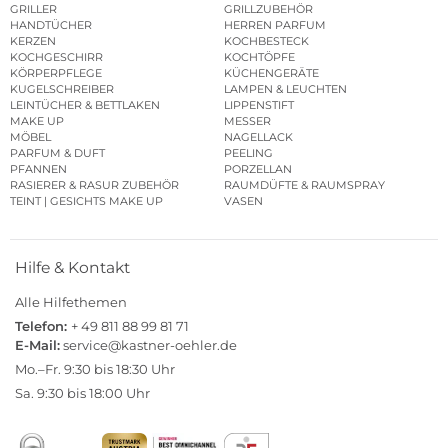
GRILLER
GRILLZUBEHÖR
HANDTÜCHER
HERREN PARFUM
KERZEN
KOCHBESTECK
KOCHGESCHIRR
KOCHTÖPFE
KÖRPERPFLEGE
KÜCHENGERÄTE
KUGELSCHREIBER
LAMPEN & LEUCHTEN
LEINTÜCHER & BETTLAKEN
LIPPENSTIFT
MAKE UP
MESSER
MÖBEL
NAGELLACK
PARFUM & DUFT
PEELING
PFANNEN
PORZELLAN
RASIERER & RASUR ZUBEHÖR
RAUMDÜFTE & RAUMSPRAY
TEINT | GESICHTS MAKE UP
VASEN
Hilfe & Kontakt
Alle Hilfethemen
Telefon:
+ 49 811 88 99 81 71
E-Mail:
service@kastner-oehler.de
Mo.–Fr. 9:30 bis 18:30 Uhr
Sa. 9:30 bis 18:00 Uhr