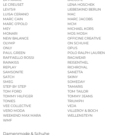
LE CREUSET
LENA HOSCHEK
LEVI’S®
LIEBESKIND BERLIN
LUISA CERANO
MAC
MARC CAIN
MARC JACOBS
MARC O’POLO
MCM
MEY
MICHAEL KORS
MONARI
MOS MOSH
NEW BALANCE
OFFICINE CREATIVE
OLYMP
ON SCHUHE
ONLY
OPUS
PAUL GREEN
POLO RALPH LAUREN
RAFFAELLO ROSSI
RAGWEAR
RAINKISS
REISENTHEL
REPLAY
RICHROYAL
SAMSONITE
SANETTA
SATCH
SKINY
SMEG
SOMEDAY
STEP BY STEP
TAMARIS
TOM FORD
TOM TAILOR
TOMMY HILFIGER
TOMMY JEANS
TONIES
TRIUMPH
VEE COLLECTIVE
VEJA
VERO MODA
VILLEROY & BOCH
WEEKEND MAX MARA
WELLENSTEYN
WMF
Damenmode & Schuhe