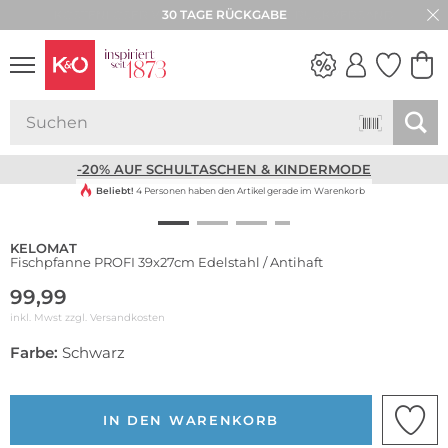
30 TAGE RÜCKGABE
NEW IN
WEDDING
VIBES
-20% AUF SCHULTASCHEN & KINDERMODE
Beliebt!
4 Personen haben den Artikel gerade im Warenkorb
KELOMAT
Fischpfanne PROFI 39x27cm Edelstahl / Antihaft
99,99
inkl. Mwst zzgl.
Versandkosten
Farbe:
Schwarz
IN DEN WARENKORB