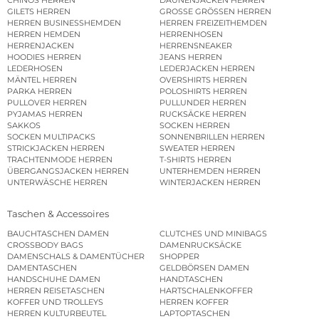
GILETS HERREN
GROSSE GRÖSSEN HERREN
HERREN BUSINESSHEMDEN
HERREN FREIZEITHEMDEN
HERREN HEMDEN
HERRENHOSEN
HERRENJACKEN
HERRENSNEAKER
HOODIES HERREN
JEANS HERREN
LEDERHOSEN
LEDERJACKEN HERREN
MÄNTEL HERREN
OVERSHIRTS HERREN
PARKA HERREN
POLOSHIRTS HERREN
PULLOVER HERREN
PULLUNDER HERREN
PYJAMAS HERREN
RUCKSÄCKE HERREN
SAKKOS
SOCKEN HERREN
SOCKEN MULTIPACKS
SONNENBRILLEN HERREN
STRICKJACKEN HERREN
SWEATER HERREN
TRACHTENMODE HERREN
T-SHIRTS HERREN
ÜBERGANGSJACKEN HERREN
UNTERHEMDEN HERREN
UNTERWÄSCHE HERREN
WINTERJACKEN HERREN
Taschen & Accessoires
BAUCHTASCHEN DAMEN
CLUTCHES UND MINIBAGS
CROSSBODY BAGS
DAMENRUCKSÄCKE
DAMENSCHALS & DAMENTÜCHER
SHOPPER
DAMENTASCHEN
GELDBÖRSEN DAMEN
HANDSCHUHE DAMEN
HANDTASCHEN
HERREN REISETASCHEN
HARTSCHALENKOFFER
KOFFER UND TROLLEYS
HERREN KOFFER
HERREN KULTURBEUTEL
LAPTOPTASCHEN