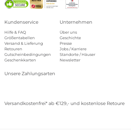
Kundenservice
Unternehmen
Hilfe & FAQ
Über uns
Größentabellen
Geschichte
Versand & Lieferung
Presse
Retouren
Jobs / Karriere
Gutscheinbedingungen
Standorte / Häuser
Geschenkkarten
Newsletter
Unsere Zahlungsarten
Klarna
Mastercard
Visa
Diners
Applepay
Amazon
Payp
Versandkostenfrei* ab €129,- und kostenlose Retoure
DHL
Gebrüder Weiss