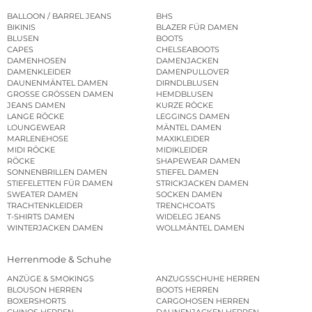
BALLOON / BARREL JEANS
BHS
BIKINIS
BLAZER FÜR DAMEN
BLUSEN
BOOTS
CAPES
CHELSEABOOTS
DAMENHOSEN
DAMENJACKEN
DAMENKLEIDER
DAMENPULLOVER
DAUNENMÄNTEL DAMEN
DIRNDLBLUSEN
GROSSE GRÖSSEN DAMEN
HEMDBLUSEN
JEANS DAMEN
KURZE RÖCKE
LANGE RÖCKE
LEGGINGS DAMEN
LOUNGEWEAR
MÄNTEL DAMEN
MARLENEHOSE
MAXIKLEIDER
MIDI RÖCKE
MIDIKLEIDER
RÖCKE
SHAPEWEAR DAMEN
SONNENBRILLEN DAMEN
STIEFEL DAMEN
STIEFELETTEN FÜR DAMEN
STRICKJACKEN DAMEN
SWEATER DAMEN
SOCKEN DAMEN
TRACHTENKLEIDER
TRENCHCOATS
T-SHIRTS DAMEN
WIDELEG JEANS
WINTERJACKEN DAMEN
WOLLMÄNTEL DAMEN
Herrenmode & Schuhe
ANZÜGE & SMOKINGS
ANZUGSSCHUHE HERREN
BLOUSON HERREN
BOOTS HERREN
BOXERSHORTS
CARGOHOSEN HERREN
CHINOS HERREN
DAUNENJACKEN HERREN