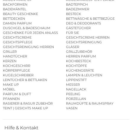
BACKFORMEN
BADTEPPICH
BADEMÄNTEL
BADEZIMMER
BEAUTY GESCHENKE
BESTECK
BETTDECKEN
BETTWÄSCHE & BETTBEZÜGE
DAMEN PARFUM
DEO & DEODORANTS
DUSCHGEL & BADESCHAUM
GÄSTETÜCHER
GESCHENKE FÜR JEDEN ANLASS
FÜR SIE
GESICHTSCREME
GESICHTSCREME HERREN
GESICHTSPFLEGE
GESICHTSREINIGUNG
GESICHTSREINIGUNG HERREN
GLÄSER
GRILLER
GRILLZUBEHÖR
HANDTÜCHER
HERREN PARFUM
KERZEN
KOCHBESTECK
KOCHGESCHIRR
KOCHTÖPFE
KÖRPERPFLEGE
KÜCHENGERÄTE
KUGELSCHREIBER
LAMPEN & LEUCHTEN
LEINTÜCHER & BETTLAKEN
LIPPENSTIFT
MAKE UP
MESSER
MÖBEL
NAGELLACK
PARFUM & DUFT
PEELING
PFANNEN
PORZELLAN
RASIERER & RASUR ZUBEHÖR
RAUMDÜFTE & RAUMSPRAY
TEINT | GESICHTS MAKE UP
VASEN
Hilfe & Kontakt