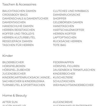
Taschen & Accessoires
BAUCHTASCHEN DAMEN
CLUTCHES UND MINIBAGS
CROSSBODY BAGS
DAMENRUCKSÄCKE
DAMENSCHALS & DAMENTÜCHER
SHOPPER
DAMENTASCHEN
GELDBÖRSEN DAMEN
HANDSCHUHE DAMEN
HANDTASCHEN
HERREN REISETASCHEN
HARTSCHALENKOFFER
KOFFER UND TROLLEYS
HERREN KOFFER
HERREN KULTURBEUTEL
LAPTOPTASCHEN
REISEGEPÄCK DAMEN
RUCKSÄCKE HERREN
TASCHEN FÜR HERREN
TOTE BAG
Kinder
BILDERBÜCHER
FEDERMAPPEN
HÖRSPIELBOXEN
HÖRSPIEL FIGUREN
HÖRSPIEL ZUBEHÖR
JAUSENBOX & TRINKFLASCHEN
JUGENDBÜCHER
KINDERBÜCHER
KINDERGARTENRUCKSACK | KINDERGARTENBEUTEL
KUSCHELTIERE
SACHBÜCHER & KINDERLEXIKA
SCHULTASCHEN
TURNBEUTEL & SPORTTASCHEN
WEIHNACHTSKINDERBÜCHER
Home & Beauty
AFTER SUN
AUGENCREME
AUGEN MAKE UP
AUGENMAKEUP ENTFERNER