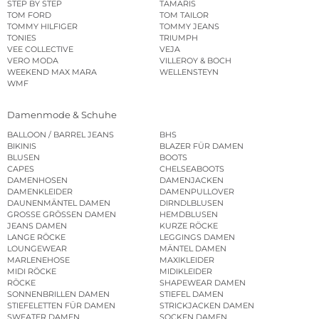
STEP BY STEP
TAMARIS
TOM FORD
TOM TAILOR
TOMMY HILFIGER
TOMMY JEANS
TONIES
TRIUMPH
VEE COLLECTIVE
VEJA
VERO MODA
VILLEROY & BOCH
WEEKEND MAX MARA
WELLENSTEYN
WMF
Damenmode & Schuhe
BALLOON / BARREL JEANS
BHS
BIKINIS
BLAZER FÜR DAMEN
BLUSEN
BOOTS
CAPES
CHELSEABOOTS
DAMENHOSEN
DAMENJACKEN
DAMENKLEIDER
DAMENPULLOVER
DAUNENMÄNTEL DAMEN
DIRNDLBLUSEN
GROSSE GRÖSSEN DAMEN
HEMDBLUSEN
JEANS DAMEN
KURZE RÖCKE
LANGE RÖCKE
LEGGINGS DAMEN
LOUNGEWEAR
MÄNTEL DAMEN
MARLENEHOSE
MAXIKLEIDER
MIDI RÖCKE
MIDIKLEIDER
RÖCKE
SHAPEWEAR DAMEN
SONNENBRILLEN DAMEN
STIEFEL DAMEN
STIEFELETTEN FÜR DAMEN
STRICKJACKEN DAMEN
SWEATER DAMEN
SOCKEN DAMEN