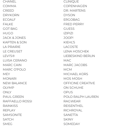
CHANEL
CLINIQUE
COMMA
COPENHAGEN
CREED
DR. MARTENS
DRYKORN
DYSON
ECOALF
ERGOBAG
FALKE
FRED PERRY
GOT BAG
GUESS
HUGO
IZIPIZI
JACK & JONES
JOOP!
KAPTEN & SON
KIEHL’S
LA PRAIRIE
LACOSTE
LE CREUSET
LENA HOSCHEK
LEVI’S®
LIEBESKIND BERLIN
LUISA CERANO
MAC
MARC CAIN
MARC JACOBS
MARC O’POLO
MCM
MEY
MICHAEL KORS
MONARI
MOS MOSH
NEW BALANCE
OFFICINE CREATIVE
OLYMP
ON SCHUHE
ONLY
OPUS
PAUL GREEN
POLO RALPH LAUREN
RAFFAELLO ROSSI
RAGWEAR
RAINKISS
REISENTHEL
REPLAY
RICHROYAL
SAMSONITE
SANETTA
SATCH
SKINY
SMEG
SOMEDAY