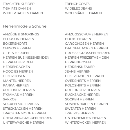
TRACHTENKLEIDER
TRENCHCOATS
T-SHIRTS DAMEN
WIDELEG JEANS
WINTERJACKEN DAMEN
WOLLMÄNTEL DAMEN
Herrenmode & Schuhe
ANZÜGE & SMOKINGS
ANZUGSSCHUHE HERREN
BLOUSON HERREN
BOOTS HERREN
BOXERSHORTS
CARGOHOSEN HERREN
CHINOS HERREN
DAUNENJACKEN HERREN
GILETS HERREN
GROSSE GRÖSSEN HERREN
HERREN BUSINESSHEMDEN
HERREN FREIZEITHEMDEN
HERREN HEMDEN
HERRENHOSEN
HERRENJACKEN
HERRENSNEAKER
HOODIES HERREN
JEANS HERREN
LEDERHOSEN
LEDERJACKEN HERREN
MÄNTEL HERREN
OVERSHIRTS HERREN
PARKA HERREN
POLOSHIRTS HERREN
PULLOVER HERREN
PULLUNDER HERREN
PYJAMAS HERREN
RUCKSÄCKE HERREN
SAKKOS
SOCKEN HERREN
SOCKEN MULTIPACKS
SONNENBRILLEN HERREN
STRICKJACKEN HERREN
SWEATER HERREN
TRACHTENMODE HERREN
T-SHIRTS HERREN
ÜBERGANGSJACKEN HERREN
UNTERHEMDEN HERREN
UNTERWÄSCHE HERREN
WINTERJACKEN HERREN