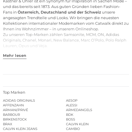
Kastner & Öhler ist ein Synonym für Inspiration in Sachen Mode –
und das bereits seit 1873. Aus guten Gründen lieben Fashion-
Fans in
Österreich, Deutschland und der Schweiz
unsere
angesagten Trendteile und
Looks
. Wir bringen die neuesten
Kollektionen internationaler Modemarken vom Catwalk direkt zu
Ihnen ins Wohnzimmer – in unserem Onlineshop.
Zu unseren
Top-Marken
zählen
Samsonite
,
MCM
,
ON
,
Adidas
Originals
,
Chanel
,
Monari
,
New Balance
,
Marc O’Polo
,
Polo Ralph
Lauren
,
Opus
und
Veja
.
Mehr lesen
Top Marken
ADIDAS ORIGINALS
AESOP
AFFENZAHN
ALESSI
ARMANI/PRIVÉ
ARMEDANGELS
BARBOUR
BDK
BIRKENSTOCK
BOSS
BRAX
CALVIN KLEIN
CALVIN KLEIN JEANS
CAMBIO