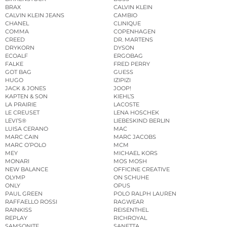
BRAX
CALVIN KLEIN
CALVIN KLEIN JEANS
CAMBIO
CHANEL
CLINIQUE
COMMA
COPENHAGEN
CREED
DR. MARTENS
DRYKORN
DYSON
ECOALF
ERGOBAG
FALKE
FRED PERRY
GOT BAG
GUESS
HUGO
IZIPIZI
JACK & JONES
JOOP!
KAPTEN & SON
KIEHL’S
LA PRAIRIE
LACOSTE
LE CREUSET
LENA HOSCHEK
LEVI’S®
LIEBESKIND BERLIN
LUISA CERANO
MAC
MARC CAIN
MARC JACOBS
MARC O’POLO
MCM
MEY
MICHAEL KORS
MONARI
MOS MOSH
NEW BALANCE
OFFICINE CREATIVE
OLYMP
ON SCHUHE
ONLY
OPUS
PAUL GREEN
POLO RALPH LAUREN
RAFFAELLO ROSSI
RAGWEAR
RAINKISS
REISENTHEL
REPLAY
RICHROYAL
SAMSONITE
SANETTA