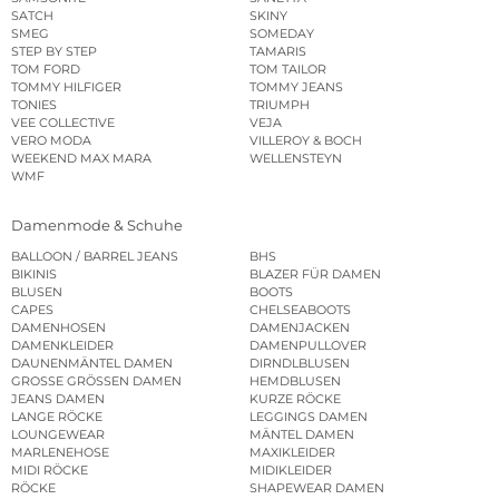
SATCH
SKINY
SMEG
SOMEDAY
STEP BY STEP
TAMARIS
TOM FORD
TOM TAILOR
TOMMY HILFIGER
TOMMY JEANS
TONIES
TRIUMPH
VEE COLLECTIVE
VEJA
VERO MODA
VILLEROY & BOCH
WEEKEND MAX MARA
WELLENSTEYN
WMF
Damenmode & Schuhe
BALLOON / BARREL JEANS
BHS
BIKINIS
BLAZER FÜR DAMEN
BLUSEN
BOOTS
CAPES
CHELSEABOOTS
DAMENHOSEN
DAMENJACKEN
DAMENKLEIDER
DAMENPULLOVER
DAUNENMÄNTEL DAMEN
DIRNDLBLUSEN
GROSSE GRÖSSEN DAMEN
HEMDBLUSEN
JEANS DAMEN
KURZE RÖCKE
LANGE RÖCKE
LEGGINGS DAMEN
LOUNGEWEAR
MÄNTEL DAMEN
MARLENEHOSE
MAXIKLEIDER
MIDI RÖCKE
MIDIKLEIDER
RÖCKE
SHAPEWEAR DAMEN