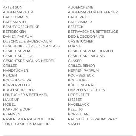
AFTER SUN
AUGENCREME
AUGEN MAKE UP
AUGENMAKEUP ENTFERNER
BACKFORMEN
BADTEPPICH
BADEMÄNTEL
BADEZIMMER
BEAUTY GESCHENKE
BESTECK
BETTDECKEN
BETTWÄSCHE & BETTBEZÜGE
DAMEN PARFUM
DEO & DEODORANTS
DUSCHGEL & BADESCHAUM
GÄSTETÜCHER
GESCHENKE FÜR JEDEN ANLASS
FÜR SIE
GESICHTSCREME
GESICHTSCREME HERREN
GESICHTSPFLEGE
GESICHTSREINIGUNG
GESICHTSREINIGUNG HERREN
GLÄSER
GRILLER
GRILLZUBEHÖR
HANDTÜCHER
HERREN PARFUM
KERZEN
KOCHBESTECK
KOCHGESCHIRR
KOCHTÖPFE
KÖRPERPFLEGE
KÜCHENGERÄTE
KUGELSCHREIBER
LAMPEN & LEUCHTEN
LEINTÜCHER & BETTLAKEN
LIPPENSTIFT
MAKE UP
MESSER
MÖBEL
NAGELLACK
PARFUM & DUFT
PEELING
PFANNEN
PORZELLAN
RASIERER & RASUR ZUBEHÖR
RAUMDÜFTE & RAUMSPRAY
TEINT | GESICHTS MAKE UP
VASEN