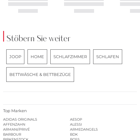
Stöbern Sie weiter
JOOP
HOME
SCHLAFZIMMER
SCHLAFEN
BETTWÄSCHE & BETTBEZÜGE
Top Marken
ADIDAS ORIGINALS
AESOP
AFFENZAHN
ALESSI
ARMANI/PRIVÉ
ARMEDANGELS
BARBOUR
BDK
BIRKENSTOCK
BOSS