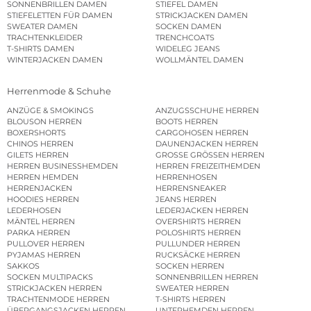
SONNENBRILLEN DAMEN
STIEFEL DAMEN
STIEFELETTEN FÜR DAMEN
STRICKJACKEN DAMEN
SWEATER DAMEN
SOCKEN DAMEN
TRACHTENKLEIDER
TRENCHCOATS
T-SHIRTS DAMEN
WIDELEG JEANS
WINTERJACKEN DAMEN
WOLLMÄNTEL DAMEN
Herrenmode & Schuhe
ANZÜGE & SMOKINGS
ANZUGSSCHUHE HERREN
BLOUSON HERREN
BOOTS HERREN
BOXERSHORTS
CARGOHOSEN HERREN
CHINOS HERREN
DAUNENJACKEN HERREN
GILETS HERREN
GROSSE GRÖSSEN HERREN
HERREN BUSINESSHEMDEN
HERREN FREIZEITHEMDEN
HERREN HEMDEN
HERRENHOSEN
HERRENJACKEN
HERRENSNEAKER
HOODIES HERREN
JEANS HERREN
LEDERHOSEN
LEDERJACKEN HERREN
MÄNTEL HERREN
OVERSHIRTS HERREN
PARKA HERREN
POLOSHIRTS HERREN
PULLOVER HERREN
PULLUNDER HERREN
PYJAMAS HERREN
RUCKSÄCKE HERREN
SAKKOS
SOCKEN HERREN
SOCKEN MULTIPACKS
SONNENBRILLEN HERREN
STRICKJACKEN HERREN
SWEATER HERREN
TRACHTENMODE HERREN
T-SHIRTS HERREN
ÜBERGANGSJACKEN HERREN
UNTERHEMDEN HERREN