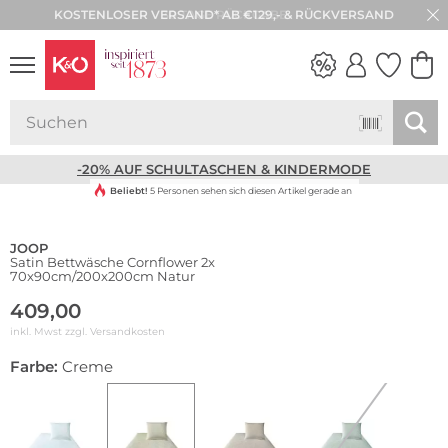
30 TAGE RÜCKGABE
NEW IN
WEDDING
VIBES
-20% AUF SCHULTASCHEN & KINDERMODE
Beliebt!
5 Personen sehen sich diesen Artikel gerade an
JOOP
Satin Bettwäsche Cornflower 2x
70x90cm/200x200cm Natur
409,00
inkl. Mwst zzgl.
Versandkosten
Farbe:
Creme