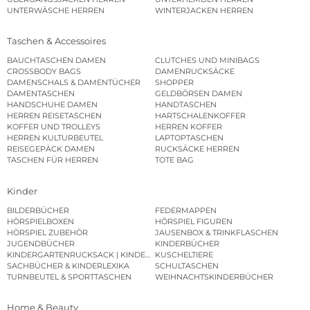
UNTERWÄSCHE HERREN
WINTERJACKEN HERREN
Taschen & Accessoires
BAUCHTASCHEN DAMEN
CLUTCHES UND MINIBAGS
CROSSBODY BAGS
DAMENRUCKSÄCKE
DAMENSCHALS & DAMENTÜCHER
SHOPPER
DAMENTASCHEN
GELDBÖRSEN DAMEN
HANDSCHUHE DAMEN
HANDTASCHEN
HERREN REISETASCHEN
HARTSCHALENKOFFER
KOFFER UND TROLLEYS
HERREN KOFFER
HERREN KULTURBEUTEL
LAPTOPTASCHEN
REISEGEPÄCK DAMEN
RUCKSÄCKE HERREN
TASCHEN FÜR HERREN
TOTE BAG
Kinder
BILDERBÜCHER
FEDERMAPPEN
HÖRSPIELBOXEN
HÖRSPIEL FIGUREN
HÖRSPIEL ZUBEHÖR
JAUSENBOX & TRINKFLASCHEN
JUGENDBÜCHER
KINDERBÜCHER
KINDERGARTENRUCKSACK | KINDERGARTENBEUTEL
KUSCHELTIERE
SACHBÜCHER & KINDERLEXIKA
SCHULTASCHEN
TURNBEUTEL & SPORTTASCHEN
WEIHNACHTSKINDERBÜCHER
Home & Beauty