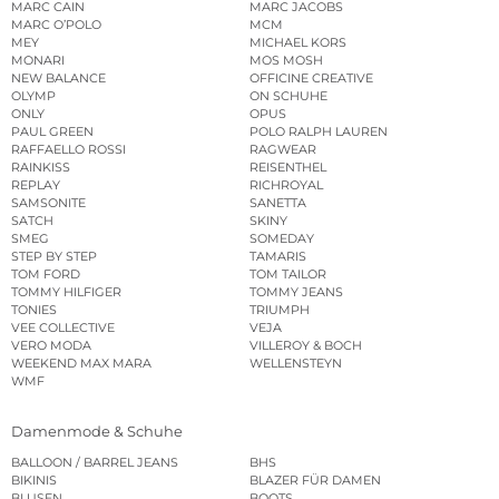
MARC CAIN
MARC JACOBS
MARC O’POLO
MCM
MEY
MICHAEL KORS
MONARI
MOS MOSH
NEW BALANCE
OFFICINE CREATIVE
OLYMP
ON SCHUHE
ONLY
OPUS
PAUL GREEN
POLO RALPH LAUREN
RAFFAELLO ROSSI
RAGWEAR
RAINKISS
REISENTHEL
REPLAY
RICHROYAL
SAMSONITE
SANETTA
SATCH
SKINY
SMEG
SOMEDAY
STEP BY STEP
TAMARIS
TOM FORD
TOM TAILOR
TOMMY HILFIGER
TOMMY JEANS
TONIES
TRIUMPH
VEE COLLECTIVE
VEJA
VERO MODA
VILLEROY & BOCH
WEEKEND MAX MARA
WELLENSTEYN
WMF
Damenmode & Schuhe
BALLOON / BARREL JEANS
BHS
BIKINIS
BLAZER FÜR DAMEN
BLUSEN
BOOTS