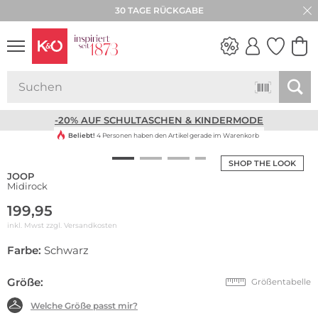
30 TAGE RÜCKGABE
NEW IN
WEDDING
VIBES
-20% AUF SCHULTASCHEN & KINDERMODE
Beliebt!
4 Personen haben den Artikel gerade im Warenkorb
SHOP THE LOOK
JOOP
Midirock
199,95
inkl. Mwst zzgl.
Versandkosten
Farbe:
Schwarz
Größe:
Größentabelle
Welche Größe passt mir?