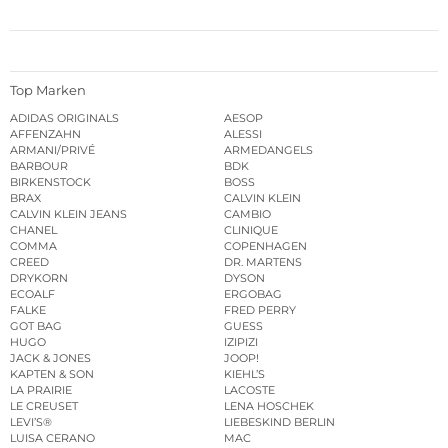
Top Marken
ADIDAS ORIGINALS
AESOP
AFFENZAHN
ALESSI
ARMANI/PRIVÉ
ARMEDANGELS
BARBOUR
BDK
BIRKENSTOCK
BOSS
BRAX
CALVIN KLEIN
CALVIN KLEIN JEANS
CAMBIO
CHANEL
CLINIQUE
COMMA
COPENHAGEN
CREED
DR. MARTENS
DRYKORN
DYSON
ECOALF
ERGOBAG
FALKE
FRED PERRY
GOT BAG
GUESS
HUGO
IZIPIZI
JACK & JONES
JOOP!
KAPTEN & SON
KIEHL’S
LA PRAIRIE
LACOSTE
LE CREUSET
LENA HOSCHEK
LEVI’S®
LIEBESKIND BERLIN
LUISA CERANO
MAC