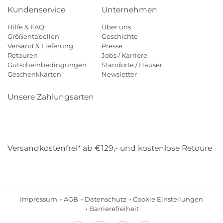
Kundenservice
Unternehmen
Hilfe & FAQ
Über uns
Größentabellen
Geschichte
Versand & Lieferung
Presse
Retouren
Jobs / Karriere
Gutscheinbedingungen
Standorte / Häuser
Geschenkkarten
Newsletter
Unsere Zahlungsarten
Klarna
Mastercard
Visa
Diners
Applepay
Amazon
Payp
Versandkostenfrei* ab €129,- und kostenlose Retoure
DHL
Gebrüder Weiss
Impressum
AGB
Datenschutz
Cookie Einstellungen
Barrierefreiheit