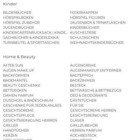
Kinder
BILDERBÜCHER
FEDERMAPPEN
HÖRSPIELBOXEN
HÖRSPIEL FIGUREN
HÖRSPIEL ZUBEHÖR
JAUSENBOX & TRINKFLASCHEN
JUGENDBÜCHER
KINDERBÜCHER
KINDERGARTENRUCKSACK | KINDERGARTENBEUTEL
KUSCHELTIERE
SACHBÜCHER & KINDERLEXIKA
SCHULTASCHEN
TURNBEUTEL & SPORTTASCHEN
WEIHNACHTSKINDERBÜCHER
Home & Beauty
AFTER SUN
AUGENCREME
AUGEN MAKE UP
AUGENMAKEUP ENTFERNER
BACKFORMEN
BADTEPPICH
BADEMÄNTEL
BADEZIMMER
BEAUTY GESCHENKE
BESTECK
BETTDECKEN
BETTWÄSCHE & BETTBEZÜGE
DAMEN PARFUM
DEO & DEODORANTS
DUSCHGEL & BADESCHAUM
GÄSTETÜCHER
GESCHENKE FÜR JEDEN ANLASS
FÜR SIE
GESICHTSCREME
GESICHTSCREME HERREN
GESICHTSPFLEGE
GESICHTSREINIGUNG
GESICHTSREINIGUNG HERREN
GLÄSER
GRILLER
GRILLZUBEHÖR
HANDTÜCHER
HERREN PARFUM
KERZEN
KOCHBESTECK