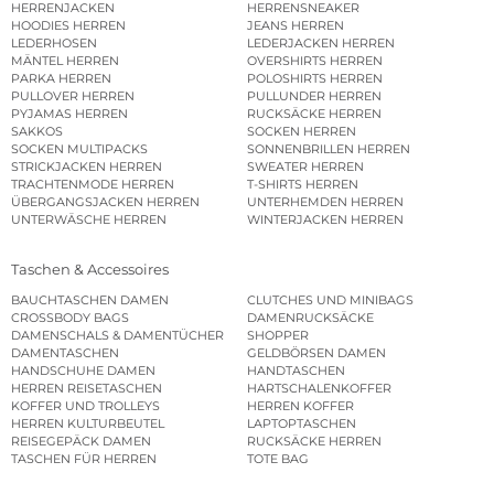
HERRENJACKEN
HERRENSNEAKER
HOODIES HERREN
JEANS HERREN
LEDERHOSEN
LEDERJACKEN HERREN
MÄNTEL HERREN
OVERSHIRTS HERREN
PARKA HERREN
POLOSHIRTS HERREN
PULLOVER HERREN
PULLUNDER HERREN
PYJAMAS HERREN
RUCKSÄCKE HERREN
SAKKOS
SOCKEN HERREN
SOCKEN MULTIPACKS
SONNENBRILLEN HERREN
STRICKJACKEN HERREN
SWEATER HERREN
TRACHTENMODE HERREN
T-SHIRTS HERREN
ÜBERGANGSJACKEN HERREN
UNTERHEMDEN HERREN
UNTERWÄSCHE HERREN
WINTERJACKEN HERREN
Taschen & Accessoires
BAUCHTASCHEN DAMEN
CLUTCHES UND MINIBAGS
CROSSBODY BAGS
DAMENRUCKSÄCKE
DAMENSCHALS & DAMENTÜCHER
SHOPPER
DAMENTASCHEN
GELDBÖRSEN DAMEN
HANDSCHUHE DAMEN
HANDTASCHEN
HERREN REISETASCHEN
HARTSCHALENKOFFER
KOFFER UND TROLLEYS
HERREN KOFFER
HERREN KULTURBEUTEL
LAPTOPTASCHEN
REISEGEPÄCK DAMEN
RUCKSÄCKE HERREN
TASCHEN FÜR HERREN
TOTE BAG