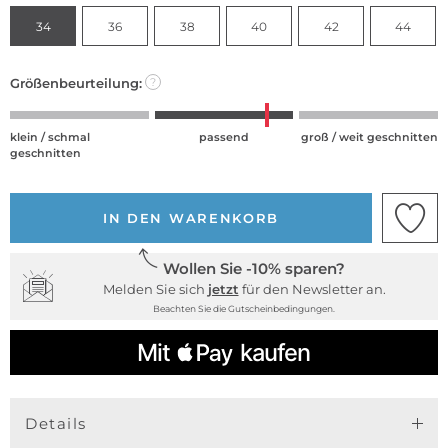
34
36
38
40
42
44
Größenbeurteilung:
?
klein / schmal
passend
groß / weit geschnitten
geschnitten
IN DEN WARENKORB
Wollen Sie -10% sparen?
Melden Sie sich
jetzt
für den Newsletter an.
Beachten Sie die Gutscheinbedingungen.
Details