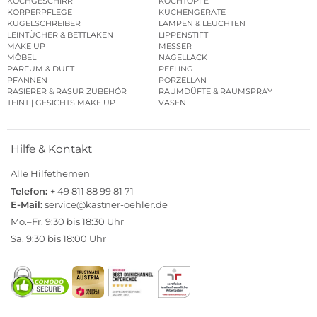
KOCHGESCHIRR
KOCHTÖPFE
KÖRPERPFLEGE
KÜCHENGERÄTE
KUGELSCHREIBER
LAMPEN & LEUCHTEN
LEINTÜCHER & BETTLAKEN
LIPPENSTIFT
MAKE UP
MESSER
MÖBEL
NAGELLACK
PARFUM & DUFT
PEELING
PFANNEN
PORZELLAN
RASIERER & RASUR ZUBEHÖR
RAUMDÜFTE & RAUMSPRAY
TEINT | GESICHTS MAKE UP
VASEN
Hilfe & Kontakt
Alle Hilfethemen
Telefon:
+ 49 811 88 99 81 71
E-Mail:
service@kastner-oehler.de
Mo.–Fr. 9:30 bis 18:30 Uhr
Sa. 9:30 bis 18:00 Uhr