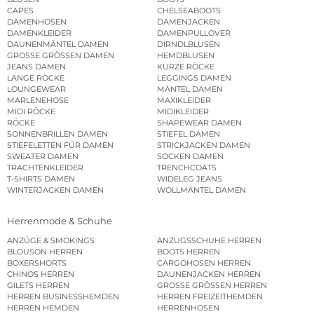
CAPES
CHELSEABOOTS
DAMENHOSEN
DAMENJACKEN
DAMENKLEIDER
DAMENPULLOVER
DAUNENMÄNTEL DAMEN
DIRNDLBLUSEN
GROSSE GRÖSSEN DAMEN
HEMDBLUSEN
JEANS DAMEN
KURZE RÖCKE
LANGE RÖCKE
LEGGINGS DAMEN
LOUNGEWEAR
MÄNTEL DAMEN
MARLENEHOSE
MAXIKLEIDER
MIDI RÖCKE
MIDIKLEIDER
RÖCKE
SHAPEWEAR DAMEN
SONNENBRILLEN DAMEN
STIEFEL DAMEN
STIEFELETTEN FÜR DAMEN
STRICKJACKEN DAMEN
SWEATER DAMEN
SOCKEN DAMEN
TRACHTENKLEIDER
TRENCHCOATS
T-SHIRTS DAMEN
WIDELEG JEANS
WINTERJACKEN DAMEN
WOLLMÄNTEL DAMEN
Herrenmode & Schuhe
ANZÜGE & SMOKINGS
ANZUGSSCHUHE HERREN
BLOUSON HERREN
BOOTS HERREN
BOXERSHORTS
CARGOHOSEN HERREN
CHINOS HERREN
DAUNENJACKEN HERREN
GILETS HERREN
GROSSE GRÖSSEN HERREN
HERREN BUSINESSHEMDEN
HERREN FREIZEITHEMDEN
HERREN HEMDEN
HERRENHOSEN