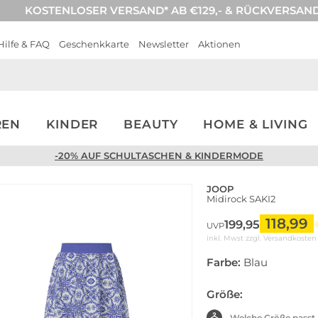
KOSTENLOSER VERSAND* AB €129,- & RÜCKVERSAN
Hilfe & FAQ
Geschenkkarte
Newsletter
Aktionen
REN
KINDER
BEAUTY
HOME & LIVING
-20% AUF SCHULTASCHEN & KINDERMODE
JOOP
Midirock SAKI2
118,99
199,95
UVP
inkl. Mwst zzgl.
Versandkosten
Farbe:
Blau
Größe:
Welche Größe passt