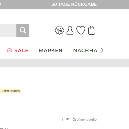
D
30 TAGE RÜCKGABE
SALE
MARKEN
NACHHALTIGKEIT
Jetzt
sparen
Größentabelle
 mir?