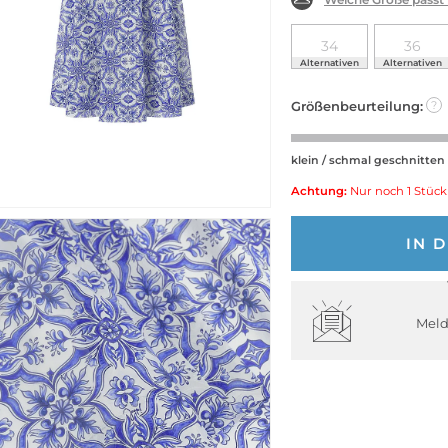
34
36
Alternativen
Alternativen
Größenbeurteilung:
?
klein / schmal geschnitten
Achtung:
Nur noch 1 Stück
IN 
Meld