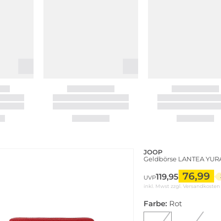
JOOP
Geldbörse LANTEA YUR
76,99
119,95
UVP
inkl. Mwst zzgl.
Versandkosten
Farbe:
Rot