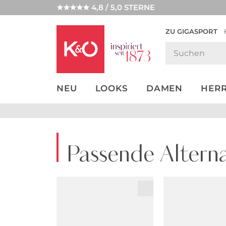
★★★★★ 4,8 / 5,0 STERNE
ZU GIGASPORT
GET THE
NEW IN
WEDDING
LOOK
VIBES
NEU
LOOKS
DAMEN
HER
Passende Alterna