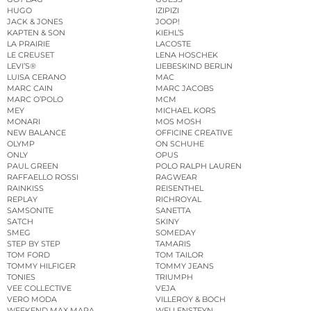
HUGO
IZIPIZI
JACK & JONES
JOOP!
KAPTEN & SON
KIEHL’S
LA PRAIRIE
LACOSTE
LE CREUSET
LENA HOSCHEK
LEVI’S®
LIEBESKIND BERLIN
LUISA CERANO
MAC
MARC CAIN
MARC JACOBS
MARC O’POLO
MCM
MEY
MICHAEL KORS
MONARI
MOS MOSH
NEW BALANCE
OFFICINE CREATIVE
OLYMP
ON SCHUHE
ONLY
OPUS
PAUL GREEN
POLO RALPH LAUREN
RAFFAELLO ROSSI
RAGWEAR
RAINKISS
REISENTHEL
REPLAY
RICHROYAL
SAMSONITE
SANETTA
SATCH
SKINY
SMEG
SOMEDAY
STEP BY STEP
TAMARIS
TOM FORD
TOM TAILOR
TOMMY HILFIGER
TOMMY JEANS
TONIES
TRIUMPH
VEE COLLECTIVE
VEJA
VERO MODA
VILLEROY & BOCH
WEEKEND MAX MARA
WELLENSTEYN