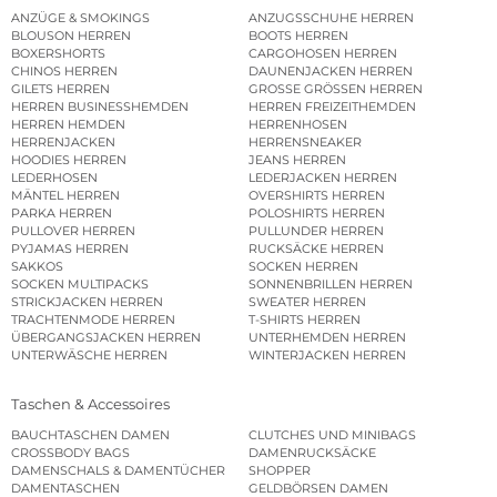
ANZÜGE & SMOKINGS
ANZUGSSCHUHE HERREN
BLOUSON HERREN
BOOTS HERREN
BOXERSHORTS
CARGOHOSEN HERREN
CHINOS HERREN
DAUNENJACKEN HERREN
GILETS HERREN
GROSSE GRÖSSEN HERREN
HERREN BUSINESSHEMDEN
HERREN FREIZEITHEMDEN
HERREN HEMDEN
HERRENHOSEN
HERRENJACKEN
HERRENSNEAKER
HOODIES HERREN
JEANS HERREN
LEDERHOSEN
LEDERJACKEN HERREN
MÄNTEL HERREN
OVERSHIRTS HERREN
PARKA HERREN
POLOSHIRTS HERREN
PULLOVER HERREN
PULLUNDER HERREN
PYJAMAS HERREN
RUCKSÄCKE HERREN
SAKKOS
SOCKEN HERREN
SOCKEN MULTIPACKS
SONNENBRILLEN HERREN
STRICKJACKEN HERREN
SWEATER HERREN
TRACHTENMODE HERREN
T-SHIRTS HERREN
ÜBERGANGSJACKEN HERREN
UNTERHEMDEN HERREN
UNTERWÄSCHE HERREN
WINTERJACKEN HERREN
Taschen & Accessoires
BAUCHTASCHEN DAMEN
CLUTCHES UND MINIBAGS
CROSSBODY BAGS
DAMENRUCKSÄCKE
DAMENSCHALS & DAMENTÜCHER
SHOPPER
DAMENTASCHEN
GELDBÖRSEN DAMEN