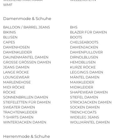
WMF
Damenmode & Schuhe
BALLOON / BARREL JEANS
BHS
BIKINIS
BLAZER FÜR DAMEN
BLUSEN
BOOTS
CAPES
CHELSEABOOTS
DAMENHOSEN
DAMENJACKEN
DAMENKLEIDER
DAMENPULLOVER
DAUNENMÄNTEL DAMEN
DIRNDLBLUSEN
GROSSE GRÖSSEN DAMEN
HEMDBLUSEN
JEANS DAMEN
KURZE RÖCKE
LANGE RÖCKE
LEGGINGS DAMEN
LOUNGEWEAR
MÄNTEL DAMEN
MARLENEHOSE
MAXIKLEIDER
MIDI RÖCKE
MIDIKLEIDER
RÖCKE
SHAPEWEAR DAMEN
SONNENBRILLEN DAMEN
STIEFEL DAMEN
STIEFELETTEN FÜR DAMEN
STRICKJACKEN DAMEN
SWEATER DAMEN
SOCKEN DAMEN
TRACHTENKLEIDER
TRENCHCOATS
T-SHIRTS DAMEN
WIDELEG JEANS
WINTERJACKEN DAMEN
WOLLMÄNTEL DAMEN
Herrenmode & Schuhe