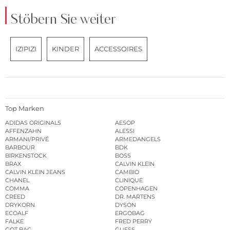
Stöbern Sie weiter
IZIPIZI
KINDER
ACCESSOIRES
Top Marken
ADIDAS ORIGINALS
AESOP
AFFENZAHN
ALESSI
ARMANI/PRIVÉ
ARMEDANGELS
BARBOUR
BDK
BIRKENSTOCK
BOSS
BRAX
CALVIN KLEIN
CALVIN KLEIN JEANS
CAMBIO
CHANEL
CLINIQUE
COMMA
COPENHAGEN
CREED
DR. MARTENS
DRYKORN
DYSON
ECOALF
ERGOBAG
FALKE
FRED PERRY
GOT BAG
GUESS