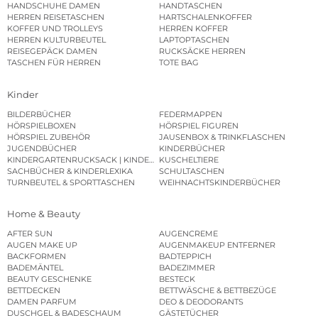
HANDSCHUHE DAMEN
HANDTASCHEN
HERREN REISETASCHEN
HARTSCHALENKOFFER
KOFFER UND TROLLEYS
HERREN KOFFER
HERREN KULTURBEUTEL
LAPTOPTASCHEN
REISEGEPÄCK DAMEN
RUCKSÄCKE HERREN
TASCHEN FÜR HERREN
TOTE BAG
Kinder
BILDERBÜCHER
FEDERMAPPEN
HÖRSPIELBOXEN
HÖRSPIEL FIGUREN
HÖRSPIEL ZUBEHÖR
JAUSENBOX & TRINKFLASCHEN
JUGENDBÜCHER
KINDERBÜCHER
KINDERGARTENRUCKSACK | KINDERGARTENBEUTEL
KUSCHELTIERE
SACHBÜCHER & KINDERLEXIKA
SCHULTASCHEN
TURNBEUTEL & SPORTTASCHEN
WEIHNACHTSKINDERBÜCHER
Home & Beauty
AFTER SUN
AUGENCREME
AUGEN MAKE UP
AUGENMAKEUP ENTFERNER
BACKFORMEN
BADTEPPICH
BADEMÄNTEL
BADEZIMMER
BEAUTY GESCHENKE
BESTECK
BETTDECKEN
BETTWÄSCHE & BETTBEZÜGE
DAMEN PARFUM
DEO & DEODORANTS
DUSCHGEL & BADESCHAUM
GÄSTETÜCHER