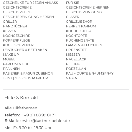
GESCHENKE FÜR JEDEN ANLASS
FÜR SIE
GESICHTSCREME
GESICHTSCREME HERREN
GESICHTSPFLEGE
GESICHTSREINIGUNG
GESICHTSREINIGUNG HERREN
GLÄSER
GRILLER
GRILLZUBEHÖR
HANDTÜCHER
HERREN PARFUM
KERZEN
KOCHBESTECK
KOCHGESCHIRR
KOCHTÖPFE
KÖRPERPFLEGE
KÜCHENGERÄTE
KUGELSCHREIBER
LAMPEN & LEUCHTEN
LEINTÜCHER & BETTLAKEN
LIPPENSTIFT
MAKE UP
MESSER
MÖBEL
NAGELLACK
PARFUM & DUFT
PEELING
PFANNEN
PORZELLAN
RASIERER & RASUR ZUBEHÖR
RAUMDÜFTE & RAUMSPRAY
TEINT | GESICHTS MAKE UP
VASEN
Hilfe & Kontakt
Alle Hilfethemen
Telefon:
+ 49 811 88 99 81 71
E-Mail:
service@kastner-oehler.de
Mo.–Fr. 9:30 bis 18:30 Uhr