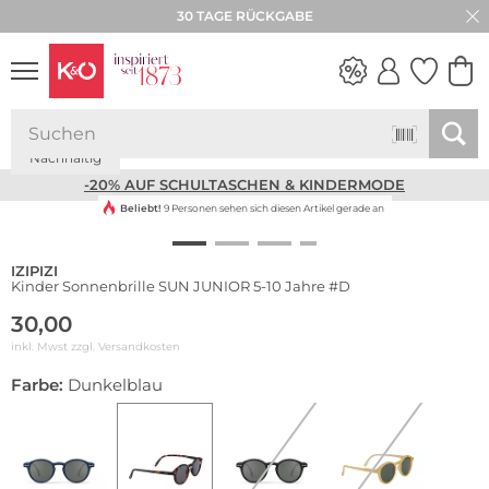
30 TAGE RÜCKGABE
Nachhaltig
NEW IN
WEDDING
VIBES
-20% AUF SCHULTASCHEN & KINDERMODE
Beliebt!
9 Personen sehen sich diesen Artikel gerade an
IZIPIZI
Kinder Sonnenbrille SUN JUNIOR 5-10 Jahre #D
30,00
inkl. Mwst zzgl.
Versandkosten
Farbe:
Dunkelblau