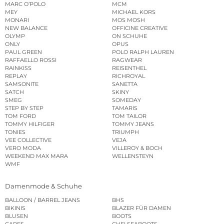
MARC O’POLO
MCM
MEY
MICHAEL KORS
MONARI
MOS MOSH
NEW BALANCE
OFFICINE CREATIVE
OLYMP
ON SCHUHE
ONLY
OPUS
PAUL GREEN
POLO RALPH LAUREN
RAFFAELLO ROSSI
RAGWEAR
RAINKISS
REISENTHEL
REPLAY
RICHROYAL
SAMSONITE
SANETTA
SATCH
SKINY
SMEG
SOMEDAY
STEP BY STEP
TAMARIS
TOM FORD
TOM TAILOR
TOMMY HILFIGER
TOMMY JEANS
TONIES
TRIUMPH
VEE COLLECTIVE
VEJA
VERO MODA
VILLEROY & BOCH
WEEKEND MAX MARA
WELLENSTEYN
WMF
Damenmode & Schuhe
BALLOON / BARREL JEANS
BHS
BIKINIS
BLAZER FÜR DAMEN
BLUSEN
BOOTS