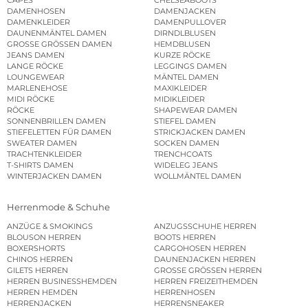
CAPES
CHELSEABOOTS
DAMENHOSEN
DAMENJACKEN
DAMENKLEIDER
DAMENPULLOVER
DAUNENMÄNTEL DAMEN
DIRNDLBLUSEN
GROSSE GRÖSSEN DAMEN
HEMDBLUSEN
JEANS DAMEN
KURZE RÖCKE
LANGE RÖCKE
LEGGINGS DAMEN
LOUNGEWEAR
MÄNTEL DAMEN
MARLENEHOSE
MAXIKLEIDER
MIDI RÖCKE
MIDIKLEIDER
RÖCKE
SHAPEWEAR DAMEN
SONNENBRILLEN DAMEN
STIEFEL DAMEN
STIEFELETTEN FÜR DAMEN
STRICKJACKEN DAMEN
SWEATER DAMEN
SOCKEN DAMEN
TRACHTENKLEIDER
TRENCHCOATS
T-SHIRTS DAMEN
WIDELEG JEANS
WINTERJACKEN DAMEN
WOLLMÄNTEL DAMEN
Herrenmode & Schuhe
ANZÜGE & SMOKINGS
ANZUGSSCHUHE HERREN
BLOUSON HERREN
BOOTS HERREN
BOXERSHORTS
CARGOHOSEN HERREN
CHINOS HERREN
DAUNENJACKEN HERREN
GILETS HERREN
GROSSE GRÖSSEN HERREN
HERREN BUSINESSHEMDEN
HERREN FREIZEITHEMDEN
HERREN HEMDEN
HERRENHOSEN
HERRENJACKEN
HERRENSNEAKER