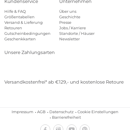
Kundenservice
Unternehmen
Hilfe & FAQ
Über uns
Größentabellen
Geschichte
Versand & Lieferung
Presse
Retouren
Jobs / Karriere
Gutscheinbedingungen
Standorte / Häuser
Geschenkkarten
Newsletter
Unsere Zahlungsarten
Klarna
Mastercard
Visa
Diners
Applepay
Amazon
Payp
Versandkostenfrei* ab €129,- und kostenlose Retoure
DHL
Gebrüder Weiss
Impressum
AGB
Datenschutz
Cookie Einstellungen
Barrierefreiheit