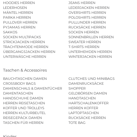
HOODIES HERREN
JEANS HERREN
LEDERHOSEN
LEDERJACKEN HERREN
MÄNTEL HERREN
OVERSHIRTS HERREN
PARKA HERREN
POLOSHIRTS HERREN
PULLOVER HERREN
PULLUNDER HERREN
PYJAMAS HERREN
RUCKSÄCKE HERREN
SAKKOS
SOCKEN HERREN
SOCKEN MULTIPACKS
SONNENBRILLEN HERREN
STRICKJACKEN HERREN
SWEATER HERREN
TRACHTENMODE HERREN
T-SHIRTS HERREN
ÜBERGANGSJACKEN HERREN
UNTERHEMDEN HERREN
UNTERWÄSCHE HERREN
WINTERJACKEN HERREN
Taschen & Accessoires
BAUCHTASCHEN DAMEN
CLUTCHES UND MINIBAGS
CROSSBODY BAGS
DAMENRUCKSÄCKE
DAMENSCHALS & DAMENTÜCHER
SHOPPER
DAMENTASCHEN
GELDBÖRSEN DAMEN
HANDSCHUHE DAMEN
HANDTASCHEN
HERREN REISETASCHEN
HARTSCHALENKOFFER
KOFFER UND TROLLEYS
HERREN KOFFER
HERREN KULTURBEUTEL
LAPTOPTASCHEN
REISEGEPÄCK DAMEN
RUCKSÄCKE HERREN
TASCHEN FÜR HERREN
TOTE BAG
Kinder