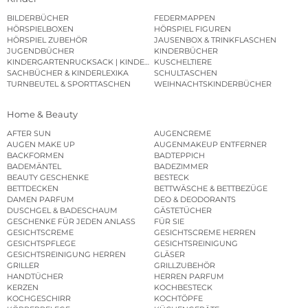
BILDERBÜCHER
FEDERMAPPEN
HÖRSPIELBOXEN
HÖRSPIEL FIGUREN
HÖRSPIEL ZUBEHÖR
JAUSENBOX & TRINKFLASCHEN
JUGENDBÜCHER
KINDERBÜCHER
KINDERGARTENRUCKSACK | KINDERGARTENBEUTEL
KUSCHELTIERE
SACHBÜCHER & KINDERLEXIKA
SCHULTASCHEN
TURNBEUTEL & SPORTTASCHEN
WEIHNACHTSKINDERBÜCHER
Home & Beauty
AFTER SUN
AUGENCREME
AUGEN MAKE UP
AUGENMAKEUP ENTFERNER
BACKFORMEN
BADTEPPICH
BADEMÄNTEL
BADEZIMMER
BEAUTY GESCHENKE
BESTECK
BETTDECKEN
BETTWÄSCHE & BETTBEZÜGE
DAMEN PARFUM
DEO & DEODORANTS
DUSCHGEL & BADESCHAUM
GÄSTETÜCHER
GESCHENKE FÜR JEDEN ANLASS
FÜR SIE
GESICHTSCREME
GESICHTSCREME HERREN
GESICHTSPFLEGE
GESICHTSREINIGUNG
GESICHTSREINIGUNG HERREN
GLÄSER
GRILLER
GRILLZUBEHÖR
HANDTÜCHER
HERREN PARFUM
KERZEN
KOCHBESTECK
KOCHGESCHIRR
KOCHTÖPFE