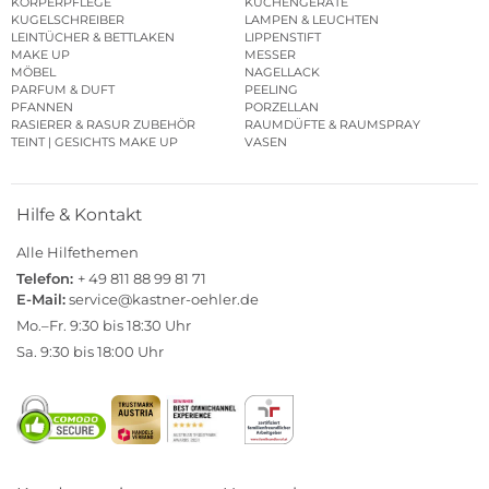
KÖRPERPFLEGE
KÜCHENGERÄTE
KUGELSCHREIBER
LAMPEN & LEUCHTEN
LEINTÜCHER & BETTLAKEN
LIPPENSTIFT
MAKE UP
MESSER
MÖBEL
NAGELLACK
PARFUM & DUFT
PEELING
PFANNEN
PORZELLAN
RASIERER & RASUR ZUBEHÖR
RAUMDÜFTE & RAUMSPRAY
TEINT | GESICHTS MAKE UP
VASEN
Hilfe & Kontakt
Alle Hilfethemen
Telefon:
+ 49 811 88 99 81 71
E-Mail:
service@kastner-oehler.de
Mo.–Fr. 9:30 bis 18:30 Uhr
Sa. 9:30 bis 18:00 Uhr