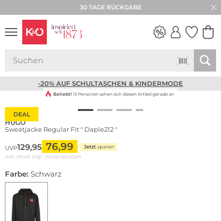
30 TAGE RÜCKGABE
NEW IN
WEDDING
VIBES
-20% AUF SCHULTASCHEN & KINDERMODE
Beliebt!
13 Personen sehen sich diesen Artikel gerade an
DEAL
HUGO
Sweatjacke Regular Fit " Daple212 "
76,99
129,95
Jetzt
sparen
UVP
inkl. Mwst zzgl.
Versandkosten
Farbe:
Schwarz