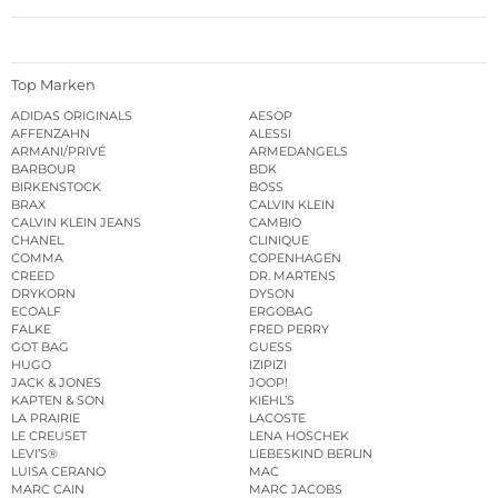
Top Marken
ADIDAS ORIGINALS
AESOP
AFFENZAHN
ALESSI
ARMANI/PRIVÉ
ARMEDANGELS
BARBOUR
BDK
BIRKENSTOCK
BOSS
BRAX
CALVIN KLEIN
CALVIN KLEIN JEANS
CAMBIO
CHANEL
CLINIQUE
COMMA
COPENHAGEN
CREED
DR. MARTENS
DRYKORN
DYSON
ECOALF
ERGOBAG
FALKE
FRED PERRY
GOT BAG
GUESS
HUGO
IZIPIZI
JACK & JONES
JOOP!
KAPTEN & SON
KIEHL’S
LA PRAIRIE
LACOSTE
LE CREUSET
LENA HOSCHEK
LEVI’S®
LIEBESKIND BERLIN
LUISA CERANO
MAC
MARC CAIN
MARC JACOBS