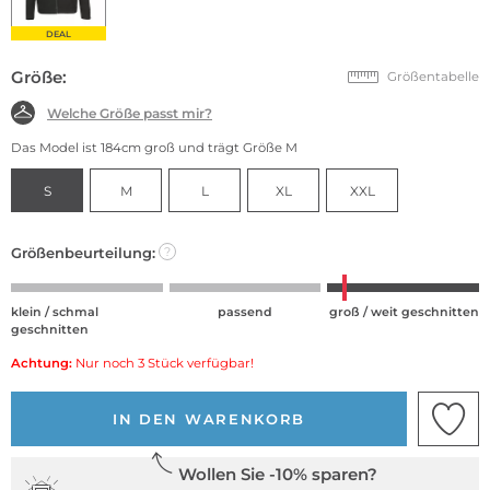
DEAL
Größe:
Größentabelle
Welche Größe passt mir?
Das Model ist 184cm groß und trägt Größe M
S
M
L
XL
XXL
Größenbeurteilung:
?
klein / schmal
passend
groß / weit geschnitten
geschnitten
Achtung:
Nur noch 3 Stück verfügbar!
IN DEN WARENKORB
Wollen Sie -10% sparen?