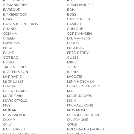
ARMANI/PRIVÉ
ARMEDANGELS
BARBOUR
BDK
BIRKENSTOCK
BOSS
BRAX
CALVIN KLEIN
CALVIN KLEIN JEANS
CAMBIO
CHANEL
CLINIQUE
COMMA
COPENHAGEN
CREED
DR. MARTENS
DRYKORN
DYSON
ECOALF
ERGOBAG
FALKE
FRED PERRY
GOT BAG
GUESS
HUGO
IZIPIZI
JACK & JONES
JOOP!
KAPTEN & SON
KIEHL’S
LA PRAIRIE
LACOSTE
LE CREUSET
LENA HOSCHEK
LEVI’S®
LIEBESKIND BERLIN
LUISA CERANO
MAC
MARC CAIN
MARC JACOBS
MARC O’POLO
MCM
MEY
MICHAEL KORS
MONARI
MOS MOSH
NEW BALANCE
OFFICINE CREATIVE
OLYMP
ON SCHUHE
ONLY
OPUS
PAUL GREEN
POLO RALPH LAUREN
RAFFAELLO ROSSI
RAGWEAR