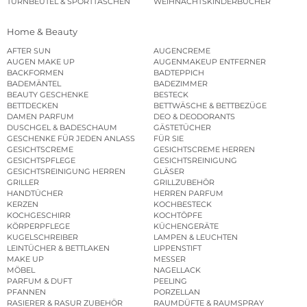
TURNBEUTEL & SPORTTASCHEN
WEIHNACHTSKINDERBÜCHER
Home & Beauty
AFTER SUN
AUGENCREME
AUGEN MAKE UP
AUGENMAKEUP ENTFERNER
BACKFORMEN
BADTEPPICH
BADEMÄNTEL
BADEZIMMER
BEAUTY GESCHENKE
BESTECK
BETTDECKEN
BETTWÄSCHE & BETTBEZÜGE
DAMEN PARFUM
DEO & DEODORANTS
DUSCHGEL & BADESCHAUM
GÄSTETÜCHER
GESCHENKE FÜR JEDEN ANLASS
FÜR SIE
GESICHTSCREME
GESICHTSCREME HERREN
GESICHTSPFLEGE
GESICHTSREINIGUNG
GESICHTSREINIGUNG HERREN
GLÄSER
GRILLER
GRILLZUBEHÖR
HANDTÜCHER
HERREN PARFUM
KERZEN
KOCHBESTECK
KOCHGESCHIRR
KOCHTÖPFE
KÖRPERPFLEGE
KÜCHENGERÄTE
KUGELSCHREIBER
LAMPEN & LEUCHTEN
LEINTÜCHER & BETTLAKEN
LIPPENSTIFT
MAKE UP
MESSER
MÖBEL
NAGELLACK
PARFUM & DUFT
PEELING
PFANNEN
PORZELLAN
RASIERER & RASUR ZUBEHÖR
RAUMDÜFTE & RAUMSPRAY