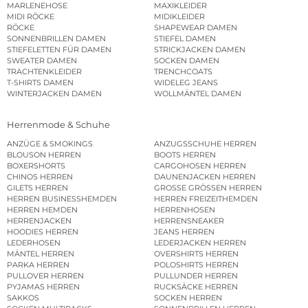
MARLENEHOSE
MAXIKLEIDER
MIDI RÖCKE
MIDIKLEIDER
RÖCKE
SHAPEWEAR DAMEN
SONNENBRILLEN DAMEN
STIEFEL DAMEN
STIEFELETTEN FÜR DAMEN
STRICKJACKEN DAMEN
SWEATER DAMEN
SOCKEN DAMEN
TRACHTENKLEIDER
TRENCHCOATS
T-SHIRTS DAMEN
WIDELEG JEANS
WINTERJACKEN DAMEN
WOLLMÄNTEL DAMEN
Herrenmode & Schuhe
ANZÜGE & SMOKINGS
ANZUGSSCHUHE HERREN
BLOUSON HERREN
BOOTS HERREN
BOXERSHORTS
CARGOHOSEN HERREN
CHINOS HERREN
DAUNENJACKEN HERREN
GILETS HERREN
GROSSE GRÖSSEN HERREN
HERREN BUSINESSHEMDEN
HERREN FREIZEITHEMDEN
HERREN HEMDEN
HERRENHOSEN
HERRENJACKEN
HERRENSNEAKER
HOODIES HERREN
JEANS HERREN
LEDERHOSEN
LEDERJACKEN HERREN
MÄNTEL HERREN
OVERSHIRTS HERREN
PARKA HERREN
POLOSHIRTS HERREN
PULLOVER HERREN
PULLUNDER HERREN
PYJAMAS HERREN
RUCKSÄCKE HERREN
SAKKOS
SOCKEN HERREN