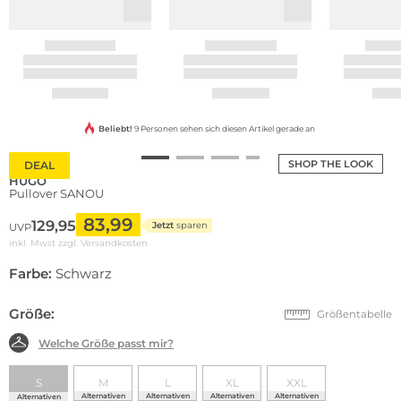
Beliebt!
9 Personen sehen sich diesen Artikel gerade an
SHOP THE LOOK
DEAL
HUGO
Pullover SANOU
83,99
129,95
Jetzt
sparen
UVP
inkl. Mwst zzgl.
Versandkosten
Farbe:
Schwarz
Größe:
Größentabelle
Welche Größe passt mir?
S
M
L
XL
XXL
Alternativen
Alternativen
Alternativen
Alternativen
Alternativen