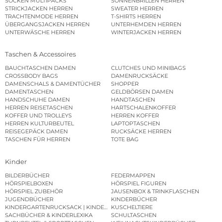
SOCKEN MULTIPACKS
SONNENBRILLEN HERREN
STRICKJACKEN HERREN
SWEATER HERREN
TRACHTENMODE HERREN
T-SHIRTS HERREN
ÜBERGANGSJACKEN HERREN
UNTERHEMDEN HERREN
UNTERWÄSCHE HERREN
WINTERJACKEN HERREN
Taschen & Accessoires
BAUCHTASCHEN DAMEN
CLUTCHES UND MINIBAGS
CROSSBODY BAGS
DAMENRUCKSÄCKE
DAMENSCHALS & DAMENTÜCHER
SHOPPER
DAMENTASCHEN
GELDBÖRSEN DAMEN
HANDSCHUHE DAMEN
HANDTASCHEN
HERREN REISETASCHEN
HARTSCHALENKOFFER
KOFFER UND TROLLEYS
HERREN KOFFER
HERREN KULTURBEUTEL
LAPTOPTASCHEN
REISEGEPÄCK DAMEN
RUCKSÄCKE HERREN
TASCHEN FÜR HERREN
TOTE BAG
Kinder
BILDERBÜCHER
FEDERMAPPEN
HÖRSPIELBOXEN
HÖRSPIEL FIGUREN
HÖRSPIEL ZUBEHÖR
JAUSENBOX & TRINKFLASCHEN
JUGENDBÜCHER
KINDERBÜCHER
KINDERGARTENRUCKSACK | KINDERGARTENBEUTEL
KUSCHELTIERE
SACHBÜCHER & KINDERLEXIKA
SCHULTASCHEN