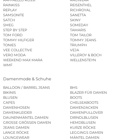
RAINKISS
REISENTHEL
REPLAY
RICHROYAL
SAMSONITE
SANETTA
SATCH
SKINY
SMEG
SOMEDAY
STEP BY STEP
TAMARIS
TOM FORD
TOM TAILOR
TOMMY HILFIGER
TOMMY JEANS
TONIES
TRIUMPH
VEE COLLECTIVE
VEJA
VERO MODA
VILLEROY & BOCH
WEEKEND MAX MARA
WELLENSTEYN
WMF
Damenmode & Schuhe
BALLOON / BARREL JEANS
BHS
BIKINIS
BLAZER FÜR DAMEN
BLUSEN
BOOTS
CAPES
CHELSEABOOTS
DAMENHOSEN
DAMENJACKEN
DAMENKLEIDER
DAMENPULLOVER
DAUNENMÄNTEL DAMEN
DIRNDLBLUSEN
GROSSE GRÖSSEN DAMEN
HEMDBLUSEN
JEANS DAMEN
KURZE RÖCKE
LANGE RÖCKE
LEGGINGS DAMEN
LOUNGEWEAR
MÄNTEL DAMEN