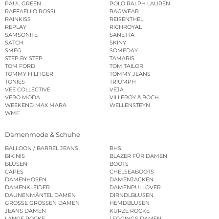
PAUL GREEN
POLO RALPH LAUREN
RAFFAELLO ROSSI
RAGWEAR
RAINKISS
REISENTHEL
REPLAY
RICHROYAL
SAMSONITE
SANETTA
SATCH
SKINY
SMEG
SOMEDAY
STEP BY STEP
TAMARIS
TOM FORD
TOM TAILOR
TOMMY HILFIGER
TOMMY JEANS
TONIES
TRIUMPH
VEE COLLECTIVE
VEJA
VERO MODA
VILLEROY & BOCH
WEEKEND MAX MARA
WELLENSTEYN
WMF
Damenmode & Schuhe
BALLOON / BARREL JEANS
BHS
BIKINIS
BLAZER FÜR DAMEN
BLUSEN
BOOTS
CAPES
CHELSEABOOTS
DAMENHOSEN
DAMENJACKEN
DAMENKLEIDER
DAMENPULLOVER
DAUNENMÄNTEL DAMEN
DIRNDLBLUSEN
GROSSE GRÖSSEN DAMEN
HEMDBLUSEN
JEANS DAMEN
KURZE RÖCKE
LANGE RÖCKE
LEGGINGS DAMEN