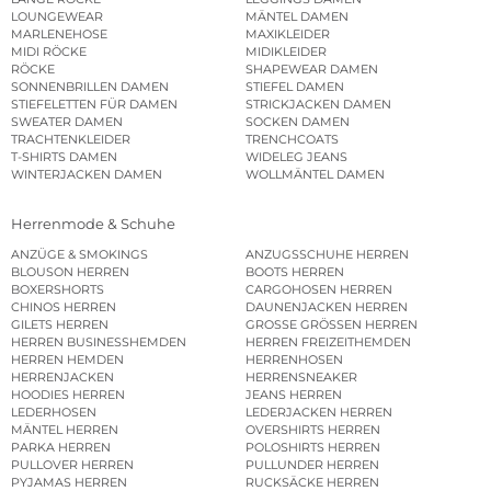
LOUNGEWEAR
MÄNTEL DAMEN
MARLENEHOSE
MAXIKLEIDER
MIDI RÖCKE
MIDIKLEIDER
RÖCKE
SHAPEWEAR DAMEN
SONNENBRILLEN DAMEN
STIEFEL DAMEN
STIEFELETTEN FÜR DAMEN
STRICKJACKEN DAMEN
SWEATER DAMEN
SOCKEN DAMEN
TRACHTENKLEIDER
TRENCHCOATS
T-SHIRTS DAMEN
WIDELEG JEANS
WINTERJACKEN DAMEN
WOLLMÄNTEL DAMEN
Herrenmode & Schuhe
ANZÜGE & SMOKINGS
ANZUGSSCHUHE HERREN
BLOUSON HERREN
BOOTS HERREN
BOXERSHORTS
CARGOHOSEN HERREN
CHINOS HERREN
DAUNENJACKEN HERREN
GILETS HERREN
GROSSE GRÖSSEN HERREN
HERREN BUSINESSHEMDEN
HERREN FREIZEITHEMDEN
HERREN HEMDEN
HERRENHOSEN
HERRENJACKEN
HERRENSNEAKER
HOODIES HERREN
JEANS HERREN
LEDERHOSEN
LEDERJACKEN HERREN
MÄNTEL HERREN
OVERSHIRTS HERREN
PARKA HERREN
POLOSHIRTS HERREN
PULLOVER HERREN
PULLUNDER HERREN
PYJAMAS HERREN
RUCKSÄCKE HERREN