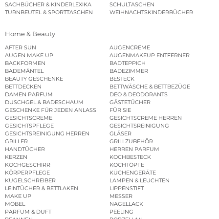
SACHBÜCHER & KINDERLEXIKA
SCHULTASCHEN
TURNBEUTEL & SPORTTASCHEN
WEIHNACHTSKINDERBÜCHER
Home & Beauty
AFTER SUN
AUGENCREME
AUGEN MAKE UP
AUGENMAKEUP ENTFERNER
BACKFORMEN
BADTEPPICH
BADEMÄNTEL
BADEZIMMER
BEAUTY GESCHENKE
BESTECK
BETTDECKEN
BETTWÄSCHE & BETTBEZÜGE
DAMEN PARFUM
DEO & DEODORANTS
DUSCHGEL & BADESCHAUM
GÄSTETÜCHER
GESCHENKE FÜR JEDEN ANLASS
FÜR SIE
GESICHTSCREME
GESICHTSCREME HERREN
GESICHTSPFLEGE
GESICHTSREINIGUNG
GESICHTSREINIGUNG HERREN
GLÄSER
GRILLER
GRILLZUBEHÖR
HANDTÜCHER
HERREN PARFUM
KERZEN
KOCHBESTECK
KOCHGESCHIRR
KOCHTÖPFE
KÖRPERPFLEGE
KÜCHENGERÄTE
KUGELSCHREIBER
LAMPEN & LEUCHTEN
LEINTÜCHER & BETTLAKEN
LIPPENSTIFT
MAKE UP
MESSER
MÖBEL
NAGELLACK
PARFUM & DUFT
PEELING