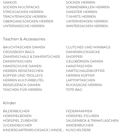
SAKKOS
SOCKEN HERREN
SOCKEN MULTIPACKS
SONNENBRILLEN HERREN
STRICKJACKEN HERREN
SWEATER HERREN
TRACHTENMODE HERREN
T-SHIRTS HERREN
ÜBERGANGSJACKEN HERREN
UNTERHEMDEN HERREN
UNTERWÄSCHE HERREN
WINTERJACKEN HERREN
Taschen & Accessoires
BAUCHTASCHEN DAMEN
CLUTCHES UND MINIBAGS
CROSSBODY BAGS
DAMENRUCKSÄCKE
DAMENSCHALS & DAMENTÜCHER
SHOPPER
DAMENTASCHEN
GELDBÖRSEN DAMEN
HANDSCHUHE DAMEN
HANDTASCHEN
HERREN REISETASCHEN
HARTSCHALENKOFFER
KOFFER UND TROLLEYS
HERREN KOFFER
HERREN KULTURBEUTEL
LAPTOPTASCHEN
REISEGEPÄCK DAMEN
RUCKSÄCKE HERREN
TASCHEN FÜR HERREN
TOTE BAG
Kinder
BILDERBÜCHER
FEDERMAPPEN
HÖRSPIELBOXEN
HÖRSPIEL FIGUREN
HÖRSPIEL ZUBEHÖR
JAUSENBOX & TRINKFLASCHEN
JUGENDBÜCHER
KINDERBÜCHER
KINDERGARTENRUCKSACK | KINDERGARTENBEUTEL
KUSCHELTIERE