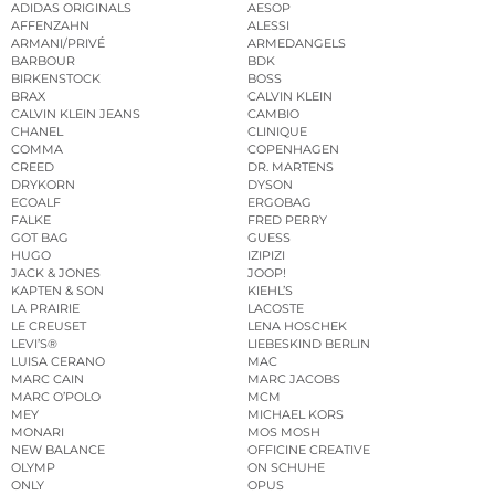
ADIDAS ORIGINALS
AESOP
AFFENZAHN
ALESSI
ARMANI/PRIVÉ
ARMEDANGELS
BARBOUR
BDK
BIRKENSTOCK
BOSS
BRAX
CALVIN KLEIN
CALVIN KLEIN JEANS
CAMBIO
CHANEL
CLINIQUE
COMMA
COPENHAGEN
CREED
DR. MARTENS
DRYKORN
DYSON
ECOALF
ERGOBAG
FALKE
FRED PERRY
GOT BAG
GUESS
HUGO
IZIPIZI
JACK & JONES
JOOP!
KAPTEN & SON
KIEHL’S
LA PRAIRIE
LACOSTE
LE CREUSET
LENA HOSCHEK
LEVI’S®
LIEBESKIND BERLIN
LUISA CERANO
MAC
MARC CAIN
MARC JACOBS
MARC O’POLO
MCM
MEY
MICHAEL KORS
MONARI
MOS MOSH
NEW BALANCE
OFFICINE CREATIVE
OLYMP
ON SCHUHE
ONLY
OPUS