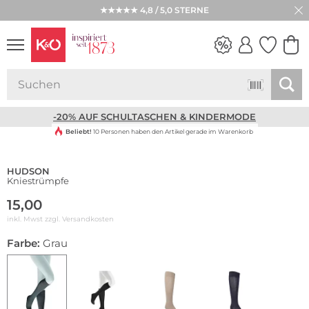
★★★★★ 4,8 / 5,0 STERNE
NEW IN
WEDDING
VIBES
-20% AUF SCHULTASCHEN & KINDERMODE
Beliebt!
10 Personen haben den Artikel gerade im Warenkorb
HUDSON
Kniestrümpfe
15,00
inkl. Mwst zzgl.
Versandkosten
Farbe:
Grau