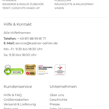
PFANNEN
PORZELLAN
RASIERER & RASUR ZUBEHÖR
RAUMDÜFTE & RAUMSPRAY
TEINT | GESICHTS MAKE UP
VASEN
Hilfe & Kontakt
Alle Hilfethemen
Telefon:
+ 49 811 88 99 81 71
E-Mail:
service@kastner-oehler.de
Mo.–Fr. 9:30 bis 18:30 Uhr
Sa. 9:30 bis 18:00 Uhr
Kundenservice
Unternehmen
Hilfe & FAQ
Über uns
Größentabellen
Geschichte
Versand & Lieferung
Presse
Retouren
Jobs / Karriere