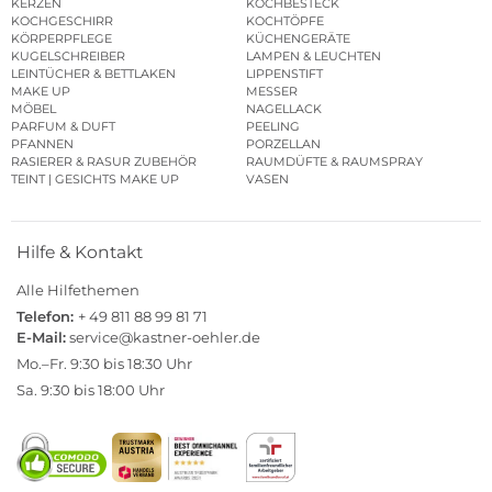
KERZEN
KOCHBESTECK
KOCHGESCHIRR
KOCHTÖPFE
KÖRPERPFLEGE
KÜCHENGERÄTE
KUGELSCHREIBER
LAMPEN & LEUCHTEN
LEINTÜCHER & BETTLAKEN
LIPPENSTIFT
MAKE UP
MESSER
MÖBEL
NAGELLACK
PARFUM & DUFT
PEELING
PFANNEN
PORZELLAN
RASIERER & RASUR ZUBEHÖR
RAUMDÜFTE & RAUMSPRAY
TEINT | GESICHTS MAKE UP
VASEN
Hilfe & Kontakt
Alle Hilfethemen
Telefon:
+ 49 811 88 99 81 71
E-Mail:
service@kastner-oehler.de
Mo.–Fr. 9:30 bis 18:30 Uhr
Sa. 9:30 bis 18:00 Uhr