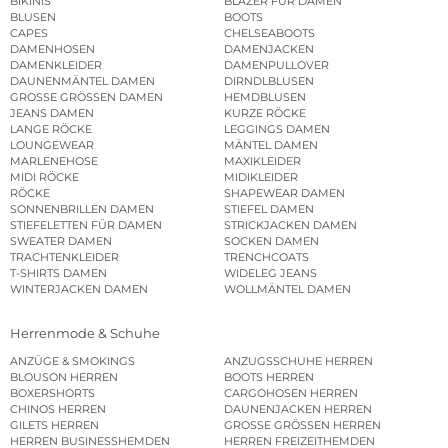
BIKINIS
BLAZER FÜR DAMEN
BLUSEN
BOOTS
CAPES
CHELSEABOOTS
DAMENHOSEN
DAMENJACKEN
DAMENKLEIDER
DAMENPULLOVER
DAUNENMÄNTEL DAMEN
DIRNDLBLUSEN
GROSSE GRÖSSEN DAMEN
HEMDBLUSEN
JEANS DAMEN
KURZE RÖCKE
LANGE RÖCKE
LEGGINGS DAMEN
LOUNGEWEAR
MÄNTEL DAMEN
MARLENEHOSE
MAXIKLEIDER
MIDI RÖCKE
MIDIKLEIDER
RÖCKE
SHAPEWEAR DAMEN
SONNENBRILLEN DAMEN
STIEFEL DAMEN
STIEFELETTEN FÜR DAMEN
STRICKJACKEN DAMEN
SWEATER DAMEN
SOCKEN DAMEN
TRACHTENKLEIDER
TRENCHCOATS
T-SHIRTS DAMEN
WIDELEG JEANS
WINTERJACKEN DAMEN
WOLLMÄNTEL DAMEN
Herrenmode & Schuhe
ANZÜGE & SMOKINGS
ANZUGSSCHUHE HERREN
BLOUSON HERREN
BOOTS HERREN
BOXERSHORTS
CARGOHOSEN HERREN
CHINOS HERREN
DAUNENJACKEN HERREN
GILETS HERREN
GROSSE GRÖSSEN HERREN
HERREN BUSINESSHEMDEN
HERREN FREIZEITHEMDEN