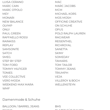
LUISA CERANO
MAC
MARC CAIN
MARC JACOBS
MARC O’POLO
MCM
MEY
MICHAEL KORS
MONARI
MOS MOSH
NEW BALANCE
OFFICINE CREATIVE
OLYMP
ON SCHUHE
ONLY
OPUS
PAUL GREEN
POLO RALPH LAUREN
RAFFAELLO ROSSI
RAGWEAR
RAINKISS
REISENTHEL
REPLAY
RICHROYAL
SAMSONITE
SANETTA
SATCH
SKINY
SMEG
SOMEDAY
STEP BY STEP
TAMARIS
TOM FORD
TOM TAILOR
TOMMY HILFIGER
TOMMY JEANS
TONIES
TRIUMPH
VEE COLLECTIVE
VEJA
VERO MODA
VILLEROY & BOCH
WEEKEND MAX MARA
WELLENSTEYN
WMF
Damenmode & Schuhe
BALLOON / BARREL JEANS
BHS