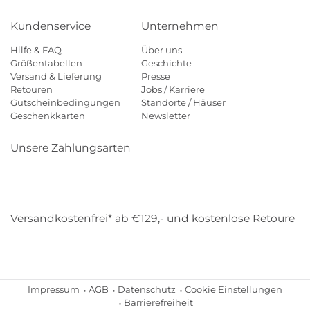
Kundenservice
Unternehmen
Hilfe & FAQ
Über uns
Größentabellen
Geschichte
Versand & Lieferung
Presse
Retouren
Jobs / Karriere
Gutscheinbedingungen
Standorte / Häuser
Geschenkkarten
Newsletter
Unsere Zahlungsarten
Klarna
Mastercard
Visa
Diners
Applepay
Amazon
Payp
Versandkostenfrei* ab €129,- und kostenlose Retoure
DHL
Gebrüder Weiss
Impressum
AGB
Datenschutz
Cookie Einstellungen
Barrierefreiheit