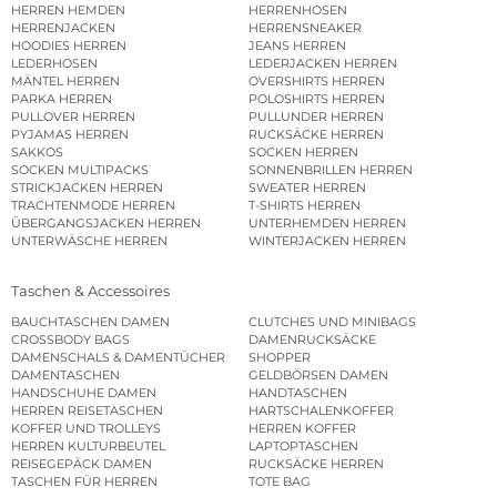
HERREN HEMDEN
HERRENHOSEN
HERRENJACKEN
HERRENSNEAKER
HOODIES HERREN
JEANS HERREN
LEDERHOSEN
LEDERJACKEN HERREN
MÄNTEL HERREN
OVERSHIRTS HERREN
PARKA HERREN
POLOSHIRTS HERREN
PULLOVER HERREN
PULLUNDER HERREN
PYJAMAS HERREN
RUCKSÄCKE HERREN
SAKKOS
SOCKEN HERREN
SOCKEN MULTIPACKS
SONNENBRILLEN HERREN
STRICKJACKEN HERREN
SWEATER HERREN
TRACHTENMODE HERREN
T-SHIRTS HERREN
ÜBERGANGSJACKEN HERREN
UNTERHEMDEN HERREN
UNTERWÄSCHE HERREN
WINTERJACKEN HERREN
Taschen & Accessoires
BAUCHTASCHEN DAMEN
CLUTCHES UND MINIBAGS
CROSSBODY BAGS
DAMENRUCKSÄCKE
DAMENSCHALS & DAMENTÜCHER
SHOPPER
DAMENTASCHEN
GELDBÖRSEN DAMEN
HANDSCHUHE DAMEN
HANDTASCHEN
HERREN REISETASCHEN
HARTSCHALENKOFFER
KOFFER UND TROLLEYS
HERREN KOFFER
HERREN KULTURBEUTEL
LAPTOPTASCHEN
REISEGEPÄCK DAMEN
RUCKSÄCKE HERREN
TASCHEN FÜR HERREN
TOTE BAG