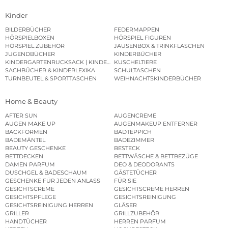
Kinder
BILDERBÜCHER
FEDERMAPPEN
HÖRSPIELBOXEN
HÖRSPIEL FIGUREN
HÖRSPIEL ZUBEHÖR
JAUSENBOX & TRINKFLASCHEN
JUGENDBÜCHER
KINDERBÜCHER
KINDERGARTENRUCKSACK | KINDERGARTENBEUTEL
KUSCHELTIERE
SACHBÜCHER & KINDERLEXIKA
SCHULTASCHEN
TURNBEUTEL & SPORTTASCHEN
WEIHNACHTSKINDERBÜCHER
Home & Beauty
AFTER SUN
AUGENCREME
AUGEN MAKE UP
AUGENMAKEUP ENTFERNER
BACKFORMEN
BADTEPPICH
BADEMÄNTEL
BADEZIMMER
BEAUTY GESCHENKE
BESTECK
BETTDECKEN
BETTWÄSCHE & BETTBEZÜGE
DAMEN PARFUM
DEO & DEODORANTS
DUSCHGEL & BADESCHAUM
GÄSTETÜCHER
GESCHENKE FÜR JEDEN ANLASS
FÜR SIE
GESICHTSCREME
GESICHTSCREME HERREN
GESICHTSPFLEGE
GESICHTSREINIGUNG
GESICHTSREINIGUNG HERREN
GLÄSER
GRILLER
GRILLZUBEHÖR
HANDTÜCHER
HERREN PARFUM