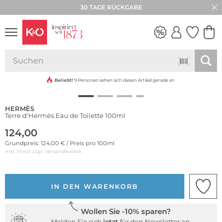
30 TAGE RÜCKGABE
Bestseller
NEW IN
WEDDING
VIBES
Beliebt!
9 Personen sehen sich diesen Artikel gerade an
HERMÈS
Terre d'Hermès Eau de Toilette 100ml
124,00
Grundpreis: 124,00 € / Preis pro 100ml
inkl. Mwst zzgl.
Versandkosten
IN DEN WARENKORB
Wollen Sie -10% sparen?
Melden Sie sich
jetzt
für den Newsletter an.