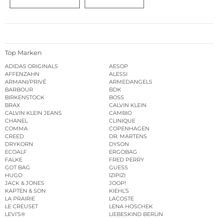
Top Marken
ADIDAS ORIGINALS
AESOP
AFFENZAHN
ALESSI
ARMANI/PRIVÉ
ARMEDANGELS
BARBOUR
BDK
BIRKENSTOCK
BOSS
BRAX
CALVIN KLEIN
CALVIN KLEIN JEANS
CAMBIO
CHANEL
CLINIQUE
COMMA
COPENHAGEN
CREED
DR. MARTENS
DRYKORN
DYSON
ECOALF
ERGOBAG
FALKE
FRED PERRY
GOT BAG
GUESS
HUGO
IZIPIZI
JACK & JONES
JOOP!
KAPTEN & SON
KIEHL’S
LA PRAIRIE
LACOSTE
LE CREUSET
LENA HOSCHEK
LEVI’S®
LIEBESKIND BERLIN