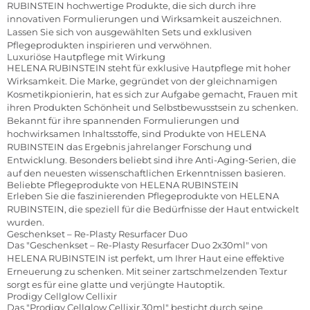
RUBINSTEIN hochwertige Produkte, die sich durch ihre
innovativen Formulierungen und Wirksamkeit auszeichnen.
Lassen Sie sich von ausgewählten Sets und exklusiven
Pflegeprodukten inspirieren und verwöhnen.
Luxuriöse Hautpflege mit Wirkung
HELENA RUBINSTEIN steht für exklusive Hautpflege mit hoher
Wirksamkeit. Die Marke, gegründet von der gleichnamigen
Kosmetikpionierin, hat es sich zur Aufgabe gemacht, Frauen mit
ihren Produkten Schönheit und Selbstbewusstsein zu schenken.
Bekannt für ihre spannenden Formulierungen und
hochwirksamen Inhaltsstoffe, sind Produkte von HELENA
RUBINSTEIN das Ergebnis jahrelanger Forschung und
Entwicklung. Besonders beliebt sind ihre Anti-Aging-Serien, die
auf den neuesten wissenschaftlichen Erkenntnissen basieren.
Beliebte Pflegeprodukte von HELENA RUBINSTEIN
Erleben Sie die faszinierenden Pflegeprodukte von HELENA
RUBINSTEIN, die speziell für die Bedürfnisse der Haut entwickelt
wurden.
Geschenkset – Re-Plasty Resurfacer Duo
Das "Geschenkset – Re-Plasty Resurfacer Duo 2x30ml" von
HELENA RUBINSTEIN ist perfekt, um Ihrer Haut eine effektive
Erneuerung zu schenken. Mit seiner zartschmelzenden Textur
sorgt es für eine glatte und verjüngte Hautoptik.
Prodigy Cellglow Cellixir
Das "Prodigy Cellglow Cellixir 30ml" besticht durch seine