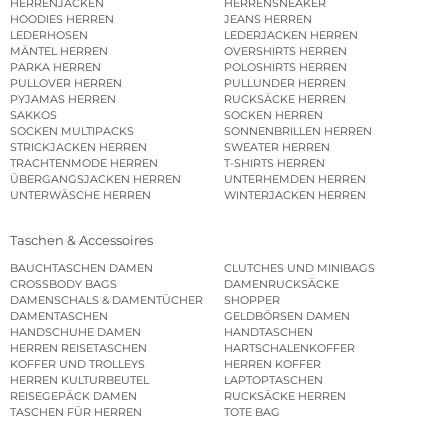
HERRENJACKEN
HERRENSNEAKER
HOODIES HERREN
JEANS HERREN
LEDERHOSEN
LEDERJACKEN HERREN
MÄNTEL HERREN
OVERSHIRTS HERREN
PARKA HERREN
POLOSHIRTS HERREN
PULLOVER HERREN
PULLUNDER HERREN
PYJAMAS HERREN
RUCKSÄCKE HERREN
SAKKOS
SOCKEN HERREN
SOCKEN MULTIPACKS
SONNENBRILLEN HERREN
STRICKJACKEN HERREN
SWEATER HERREN
TRACHTENMODE HERREN
T-SHIRTS HERREN
ÜBERGANGSJACKEN HERREN
UNTERHEMDEN HERREN
UNTERWÄSCHE HERREN
WINTERJACKEN HERREN
Taschen & Accessoires
BAUCHTASCHEN DAMEN
CLUTCHES UND MINIBAGS
CROSSBODY BAGS
DAMENRUCKSÄCKE
DAMENSCHALS & DAMENTÜCHER
SHOPPER
DAMENTASCHEN
GELDBÖRSEN DAMEN
HANDSCHUHE DAMEN
HANDTASCHEN
HERREN REISETASCHEN
HARTSCHALENKOFFER
KOFFER UND TROLLEYS
HERREN KOFFER
HERREN KULTURBEUTEL
LAPTOPTASCHEN
REISEGEPÄCK DAMEN
RUCKSÄCKE HERREN
TASCHEN FÜR HERREN
TOTE BAG