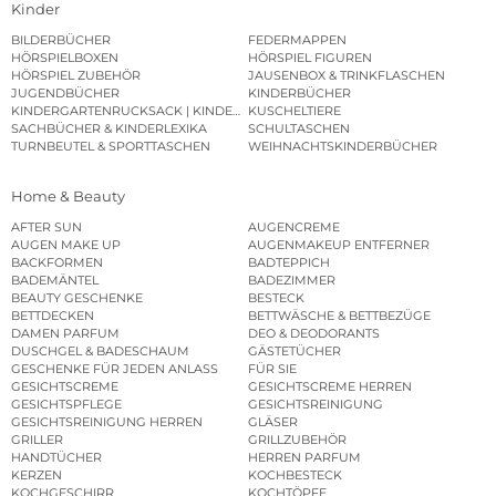
Kinder
BILDERBÜCHER
FEDERMAPPEN
HÖRSPIELBOXEN
HÖRSPIEL FIGUREN
HÖRSPIEL ZUBEHÖR
JAUSENBOX & TRINKFLASCHEN
JUGENDBÜCHER
KINDERBÜCHER
KINDERGARTENRUCKSACK | KINDERGARTENBEUTEL
KUSCHELTIERE
SACHBÜCHER & KINDERLEXIKA
SCHULTASCHEN
TURNBEUTEL & SPORTTASCHEN
WEIHNACHTSKINDERBÜCHER
Home & Beauty
AFTER SUN
AUGENCREME
AUGEN MAKE UP
AUGENMAKEUP ENTFERNER
BACKFORMEN
BADTEPPICH
BADEMÄNTEL
BADEZIMMER
BEAUTY GESCHENKE
BESTECK
BETTDECKEN
BETTWÄSCHE & BETTBEZÜGE
DAMEN PARFUM
DEO & DEODORANTS
DUSCHGEL & BADESCHAUM
GÄSTETÜCHER
GESCHENKE FÜR JEDEN ANLASS
FÜR SIE
GESICHTSCREME
GESICHTSCREME HERREN
GESICHTSPFLEGE
GESICHTSREINIGUNG
GESICHTSREINIGUNG HERREN
GLÄSER
GRILLER
GRILLZUBEHÖR
HANDTÜCHER
HERREN PARFUM
KERZEN
KOCHBESTECK
KOCHGESCHIRR
KOCHTÖPFE