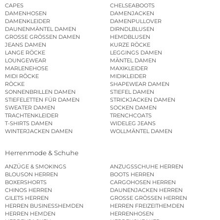
CAPES
CHELSEABOOTS
DAMENHOSEN
DAMENJACKEN
DAMENKLEIDER
DAMENPULLOVER
DAUNENMÄNTEL DAMEN
DIRNDLBLUSEN
GROSSE GRÖSSEN DAMEN
HEMDBLUSEN
JEANS DAMEN
KURZE RÖCKE
LANGE RÖCKE
LEGGINGS DAMEN
LOUNGEWEAR
MÄNTEL DAMEN
MARLENEHOSE
MAXIKLEIDER
MIDI RÖCKE
MIDIKLEIDER
RÖCKE
SHAPEWEAR DAMEN
SONNENBRILLEN DAMEN
STIEFEL DAMEN
STIEFELETTEN FÜR DAMEN
STRICKJACKEN DAMEN
SWEATER DAMEN
SOCKEN DAMEN
TRACHTENKLEIDER
TRENCHCOATS
T-SHIRTS DAMEN
WIDELEG JEANS
WINTERJACKEN DAMEN
WOLLMÄNTEL DAMEN
Herrenmode & Schuhe
ANZÜGE & SMOKINGS
ANZUGSSCHUHE HERREN
BLOUSON HERREN
BOOTS HERREN
BOXERSHORTS
CARGOHOSEN HERREN
CHINOS HERREN
DAUNENJACKEN HERREN
GILETS HERREN
GROSSE GRÖSSEN HERREN
HERREN BUSINESSHEMDEN
HERREN FREIZEITHEMDEN
HERREN HEMDEN
HERRENHOSEN