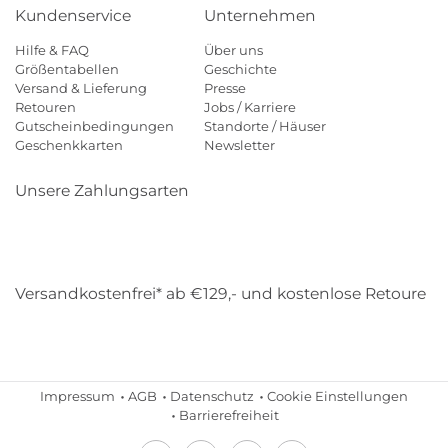
Kundenservice
Unternehmen
Hilfe & FAQ
Über uns
Größentabellen
Geschichte
Versand & Lieferung
Presse
Retouren
Jobs / Karriere
Gutscheinbedingungen
Standorte / Häuser
Geschenkkarten
Newsletter
Unsere Zahlungsarten
Klarna
Mastercard
Visa
Diners
Applepay
Amazon
Payp
Versandkostenfrei* ab €129,- und kostenlose Retoure
DHL
Gebrüder Weiss
Impressum
AGB
Datenschutz
Cookie Einstellungen
Barrierefreiheit