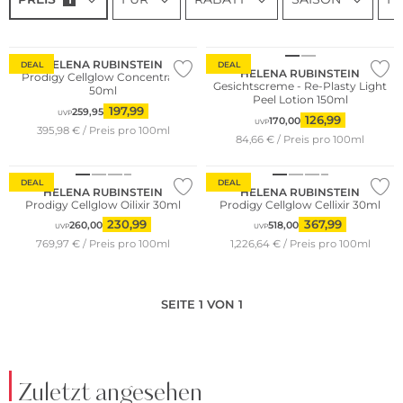
HELENA RUBINSTEIN
DEAL
DEAL
HELENA RUBINSTEIN
Prodigy Cellglow Concentrate
Gesichtscreme - Re-Plasty Light
50ml
Peel Lotion 150ml
197,99
259,95
UVP
126,99
170,00
UVP
395,98 € / Preis pro 100ml
84,66 € / Preis pro 100ml
Limited Edition
DEAL
DEAL
HELENA RUBINSTEIN
HELENA RUBINSTEIN
Prodigy Cellglow Oilixir 30ml
Prodigy Cellglow Cellixir 30ml
230,99
367,99
260,00
518,00
UVP
UVP
769,97 € / Preis pro 100ml
1,226,64 € / Preis pro 100ml
SEITE 1 VON 1
Zuletzt angesehen