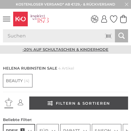
KOSTENLOSER VERSAND* AB €129,- & RÜCKVERSAND
30 TAGE RÜCKGABE
NEW IN
WEDDING
VIBES
-20% AUF SCHULTASCHEN & KINDERMODE
HELENA RUBINSTEIN SALE
4 Artikel
BEAUTY
(4)
FILTERN & SORTIEREN
Beliebte Filter:
PREIS
1
FÜR
RABATT
SAISON
H