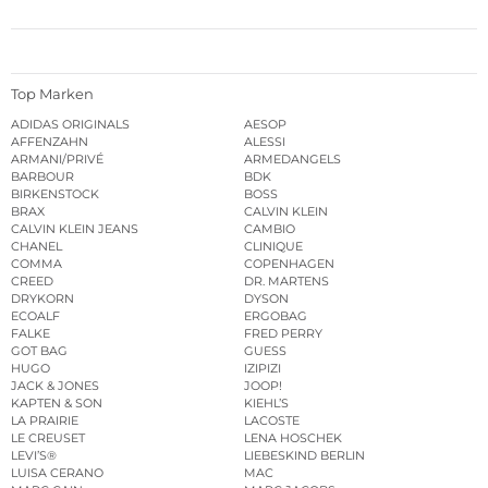
Top Marken
ADIDAS ORIGINALS
AESOP
AFFENZAHN
ALESSI
ARMANI/PRIVÉ
ARMEDANGELS
BARBOUR
BDK
BIRKENSTOCK
BOSS
BRAX
CALVIN KLEIN
CALVIN KLEIN JEANS
CAMBIO
CHANEL
CLINIQUE
COMMA
COPENHAGEN
CREED
DR. MARTENS
DRYKORN
DYSON
ECOALF
ERGOBAG
FALKE
FRED PERRY
GOT BAG
GUESS
HUGO
IZIPIZI
JACK & JONES
JOOP!
KAPTEN & SON
KIEHL’S
LA PRAIRIE
LACOSTE
LE CREUSET
LENA HOSCHEK
LEVI’S®
LIEBESKIND BERLIN
LUISA CERANO
MAC