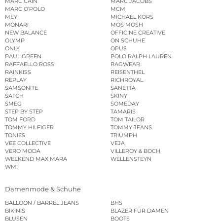
MARC CAIN
MARC JACOBS
MARC O’POLO
MCM
MEY
MICHAEL KORS
MONARI
MOS MOSH
NEW BALANCE
OFFICINE CREATIVE
OLYMP
ON SCHUHE
ONLY
OPUS
PAUL GREEN
POLO RALPH LAUREN
RAFFAELLO ROSSI
RAGWEAR
RAINKISS
REISENTHEL
REPLAY
RICHROYAL
SAMSONITE
SANETTA
SATCH
SKINY
SMEG
SOMEDAY
STEP BY STEP
TAMARIS
TOM FORD
TOM TAILOR
TOMMY HILFIGER
TOMMY JEANS
TONIES
TRIUMPH
VEE COLLECTIVE
VEJA
VERO MODA
VILLEROY & BOCH
WEEKEND MAX MARA
WELLENSTEYN
WMF
Damenmode & Schuhe
BALLOON / BARREL JEANS
BHS
BIKINIS
BLAZER FÜR DAMEN
BLUSEN
BOOTS