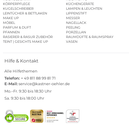
KÖRPERPFLEGE
KÜCHENGERÄTE
KUGELSCHREIBER
LAMPEN & LEUCHTEN
LEINTÜCHER & BETTLAKEN
LIPPENSTIFT
MAKE UP
MESSER
MÖBEL
NAGELLACK
PARFUM & DUFT
PEELING
PFANNEN
PORZELLAN
RASIERER & RASUR ZUBEHÖR
RAUMDÜFTE & RAUMSPRAY
TEINT | GESICHTS MAKE UP
VASEN
Hilfe & Kontakt
Alle Hilfethemen
Telefon:
+ 49 811 88 99 81 71
E-Mail:
service@kastner-oehler.de
Mo.–Fr. 9:30 bis 18:30 Uhr
Sa. 9:30 bis 18:00 Uhr