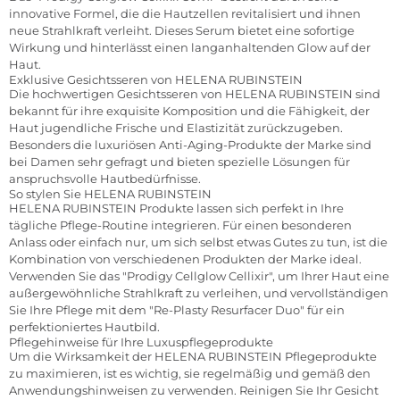
innovative Formel, die die Hautzellen revitalisiert und ihnen
neue Strahlkraft verleiht. Dieses Serum bietet eine sofortige
Wirkung und hinterlässt einen langanhaltenden Glow auf der
Haut.
Exklusive Gesichtsseren von HELENA RUBINSTEIN
Die hochwertigen Gesichtsseren von HELENA RUBINSTEIN sind
bekannt für ihre exquisite Komposition und die Fähigkeit, der
Haut jugendliche Frische und Elastizität zurückzugeben.
Besonders die luxuriösen Anti-Aging-Produkte der Marke sind
bei Damen sehr gefragt und bieten spezielle Lösungen für
anspruchsvolle Hautbedürfnisse.
So stylen Sie HELENA RUBINSTEIN
HELENA RUBINSTEIN Produkte lassen sich perfekt in Ihre
tägliche Pflege-Routine integrieren. Für einen besonderen
Anlass oder einfach nur, um sich selbst etwas Gutes zu tun, ist die
Kombination von verschiedenen Produkten der Marke ideal.
Verwenden Sie das "Prodigy Cellglow Cellixir", um Ihrer Haut eine
außergewöhnliche Strahlkraft zu verleihen, und vervollständigen
Sie Ihre Pflege mit dem "Re-Plasty Resurfacer Duo" für ein
perfektioniertes Hautbild.
Pflegehinweise für Ihre Luxuspflegeprodukte
Um die Wirksamkeit der HELENA RUBINSTEIN Pflegeprodukte
zu maximieren, ist es wichtig, sie regelmäßig und gemäß den
Anwendungshinweisen zu verwenden. Reinigen Sie Ihr Gesicht