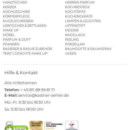
HANDTÜCHER
HERREN PARFUM
KERZEN
KOCHBESTECK
KOCHGESCHIRR
KOCHTÖPFE
KÖRPERPFLEGE
KÜCHENGERÄTE
KUGELSCHREIBER
LAMPEN & LEUCHTEN
LEINTÜCHER & BETTLAKEN
LIPPENSTIFT
MAKE UP
MESSER
MÖBEL
NAGELLACK
PARFUM & DUFT
PEELING
PFANNEN
PORZELLAN
RASIERER & RASUR ZUBEHÖR
RAUMDÜFTE & RAUMSPRAY
TEINT | GESICHTS MAKE UP
VASEN
Hilfe & Kontakt
Alle Hilfethemen
Telefon:
+ 49 811 88 99 81 71
E-Mail:
service@kastner-oehler.de
Mo.–Fr. 9:30 bis 18:30 Uhr
Sa. 9:30 bis 18:00 Uhr