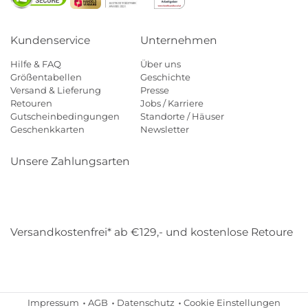
Kundenservice
Unternehmen
Hilfe & FAQ
Über uns
Größentabellen
Geschichte
Versand & Lieferung
Presse
Retouren
Jobs / Karriere
Gutscheinbedingungen
Standorte / Häuser
Geschenkkarten
Newsletter
Unsere Zahlungsarten
Klarna
Mastercard
Visa
Diners
Applepay
Amazon
Payp
Versandkostenfrei* ab €129,- und kostenlose Retoure
DHL
Gebrüder Weiss
Impressum
AGB
Datenschutz
Cookie Einstellungen