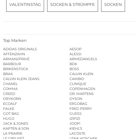
VALENTINSTAG
SOCKEN & STRÜMPFE
SOCKEN
Top Marken
ADIDAS ORIGINALS
AESOP
AFFENZAHN
ALESSI
ARMANI/PRIVÉ
ARMEDANGELS
BARBOUR
BDK
BIRKENSTOCK
BOSS
BRAX
CALVIN KLEIN
CALVIN KLEIN JEANS
CAMBIO
CHANEL
CLINIQUE
COMMA
COPENHAGEN
CREED
DR. MARTENS
DRYKORN
DYSON
ECOALF
ERGOBAG
FALKE
FRED PERRY
GOT BAG
GUESS
HUGO
IZIPIZI
JACK & JONES
JOOP!
KAPTEN & SON
KIEHL’S
LA PRAIRIE
LACOSTE
LE CREUSET
LENA HOSCHEK