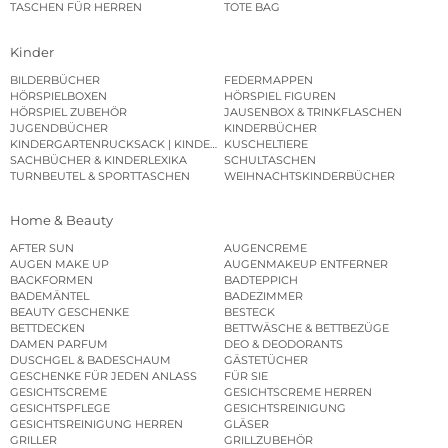
TASCHEN FÜR HERREN
TOTE BAG
Kinder
BILDERBÜCHER
FEDERMAPPEN
HÖRSPIELBOXEN
HÖRSPIEL FIGUREN
HÖRSPIEL ZUBEHÖR
JAUSENBOX & TRINKFLASCHEN
JUGENDBÜCHER
KINDERBÜCHER
KINDERGARTENRUCKSACK | KINDERGARTENBEUTEL
KUSCHELTIERE
SACHBÜCHER & KINDERLEXIKA
SCHULTASCHEN
TURNBEUTEL & SPORTTASCHEN
WEIHNACHTSKINDERBÜCHER
Home & Beauty
AFTER SUN
AUGENCREME
AUGEN MAKE UP
AUGENMAKEUP ENTFERNER
BACKFORMEN
BADTEPPICH
BADEMÄNTEL
BADEZIMMER
BEAUTY GESCHENKE
BESTECK
BETTDECKEN
BETTWÄSCHE & BETTBEZÜGE
DAMEN PARFUM
DEO & DEODORANTS
DUSCHGEL & BADESCHAUM
GÄSTETÜCHER
GESCHENKE FÜR JEDEN ANLASS
FÜR SIE
GESICHTSCREME
GESICHTSCREME HERREN
GESICHTSPFLEGE
GESICHTSREINIGUNG
GESICHTSREINIGUNG HERREN
GLÄSER
GRILLER
GRILLZUBEHÖR