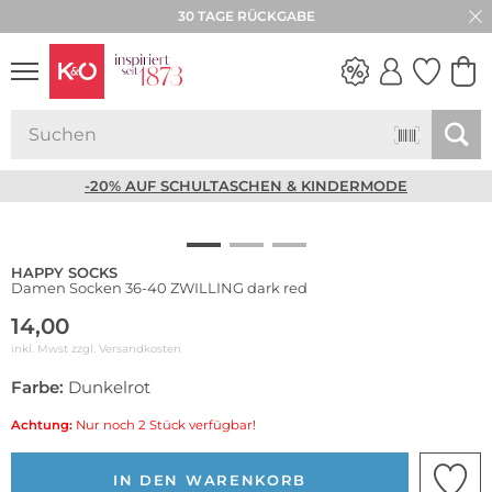
30 TAGE RÜCKGABE
NEW IN
WEDDING
VIBES
-20% AUF SCHULTASCHEN & KINDERMODE
HAPPY SOCKS
Damen Socken 36-40 ZWILLING dark red
14,00
inkl. Mwst zzgl.
Versandkosten
Farbe:
Dunkelrot
Achtung:
Nur noch 2 Stück verfügbar!
IN DEN WARENKORB