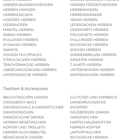
HERREN BUSINESSHEMDEN
HERREN FREIZEITHEMDEN
HERREN HEMDEN
HERRENHOSEN
HERRENJACKEN
HERRENSNEAKER
HOODIES HERREN
JEANS HERREN
LEDERHOSEN
LEDERJACKEN HERREN
MÄNTEL HERREN
OVERSHIRTS HERREN
PARKA HERREN
POLOSHIRTS HERREN
PULLOVER HERREN
PULLUNDER HERREN
PYJAMAS HERREN
RUCKSÄCKE HERREN
SAKKOS
SOCKEN HERREN
SOCKEN MULTIPACKS
SONNENBRILLEN HERREN
STRICKJACKEN HERREN
SWEATER HERREN
TRACHTENMODE HERREN
T-SHIRTS HERREN
ÜBERGANGSJACKEN HERREN
UNTERHEMDEN HERREN
UNTERWÄSCHE HERREN
WINTERJACKEN HERREN
Taschen & Accessoires
BAUCHTASCHEN DAMEN
CLUTCHES UND MINIBAGS
CROSSBODY BAGS
DAMENRUCKSÄCKE
DAMENSCHALS & DAMENTÜCHER
SHOPPER
DAMENTASCHEN
GELDBÖRSEN DAMEN
HANDSCHUHE DAMEN
HANDTASCHEN
HERREN REISETASCHEN
HARTSCHALENKOFFER
KOFFER UND TROLLEYS
HERREN KOFFER
HERREN KULTURBEUTEL
LAPTOPTASCHEN
REISEGEPÄCK DAMEN
RUCKSÄCKE HERREN