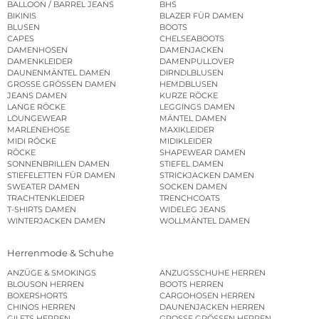
BALLOON / BARREL JEANS
BHS
BIKINIS
BLAZER FÜR DAMEN
BLUSEN
BOOTS
CAPES
CHELSEABOOTS
DAMENHOSEN
DAMENJACKEN
DAMENKLEIDER
DAMENPULLOVER
DAUNENMÄNTEL DAMEN
DIRNDLBLUSEN
GROSSE GRÖSSEN DAMEN
HEMDBLUSEN
JEANS DAMEN
KURZE RÖCKE
LANGE RÖCKE
LEGGINGS DAMEN
LOUNGEWEAR
MÄNTEL DAMEN
MARLENEHOSE
MAXIKLEIDER
MIDI RÖCKE
MIDIKLEIDER
RÖCKE
SHAPEWEAR DAMEN
SONNENBRILLEN DAMEN
STIEFEL DAMEN
STIEFELETTEN FÜR DAMEN
STRICKJACKEN DAMEN
SWEATER DAMEN
SOCKEN DAMEN
TRACHTENKLEIDER
TRENCHCOATS
T-SHIRTS DAMEN
WIDELEG JEANS
WINTERJACKEN DAMEN
WOLLMÄNTEL DAMEN
Herrenmode & Schuhe
ANZÜGE & SMOKINGS
ANZUGSSCHUHE HERREN
BLOUSON HERREN
BOOTS HERREN
BOXERSHORTS
CARGOHOSEN HERREN
CHINOS HERREN
DAUNENJACKEN HERREN
GILETS HERREN
GROSSE GRÖSSEN HERREN