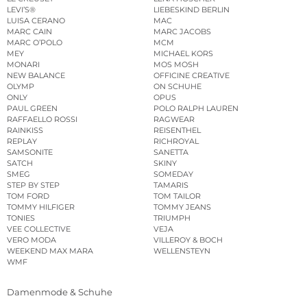
LEVI’S®
LIEBESKIND BERLIN
LUISA CERANO
MAC
MARC CAIN
MARC JACOBS
MARC O’POLO
MCM
MEY
MICHAEL KORS
MONARI
MOS MOSH
NEW BALANCE
OFFICINE CREATIVE
OLYMP
ON SCHUHE
ONLY
OPUS
PAUL GREEN
POLO RALPH LAUREN
RAFFAELLO ROSSI
RAGWEAR
RAINKISS
REISENTHEL
REPLAY
RICHROYAL
SAMSONITE
SANETTA
SATCH
SKINY
SMEG
SOMEDAY
STEP BY STEP
TAMARIS
TOM FORD
TOM TAILOR
TOMMY HILFIGER
TOMMY JEANS
TONIES
TRIUMPH
VEE COLLECTIVE
VEJA
VERO MODA
VILLEROY & BOCH
WEEKEND MAX MARA
WELLENSTEYN
WMF
Damenmode & Schuhe