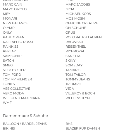
MARC CAIN
MARC JACOBS
MARC O’POLO
MCM
MEY
MICHAEL KORS
MONARI
MOS MOSH
NEW BALANCE
OFFICINE CREATIVE
OLYMP
ON SCHUHE
ONLY
OPUS
PAUL GREEN
POLO RALPH LAUREN
RAFFAELLO ROSSI
RAGWEAR
RAINKISS
REISENTHEL
REPLAY
RICHROYAL
SAMSONITE
SANETTA
SATCH
SKINY
SMEG
SOMEDAY
STEP BY STEP
TAMARIS
TOM FORD
TOM TAILOR
TOMMY HILFIGER
TOMMY JEANS
TONIES
TRIUMPH
VEE COLLECTIVE
VEJA
VERO MODA
VILLEROY & BOCH
WEEKEND MAX MARA
WELLENSTEYN
WMF
Damenmode & Schuhe
BALLOON / BARREL JEANS
BHS
BIKINIS
BLAZER FÜR DAMEN