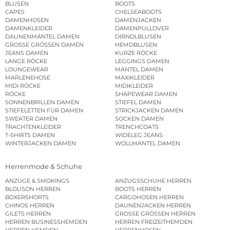
BLUSEN
BOOTS
CAPES
CHELSEABOOTS
DAMENHOSEN
DAMENJACKEN
DAMENKLEIDER
DAMENPULLOVER
DAUNENMÄNTEL DAMEN
DIRNDLBLUSEN
GROSSE GRÖSSEN DAMEN
HEMDBLUSEN
JEANS DAMEN
KURZE RÖCKE
LANGE RÖCKE
LEGGINGS DAMEN
LOUNGEWEAR
MÄNTEL DAMEN
MARLENEHOSE
MAXIKLEIDER
MIDI RÖCKE
MIDIKLEIDER
RÖCKE
SHAPEWEAR DAMEN
SONNENBRILLEN DAMEN
STIEFEL DAMEN
STIEFELETTEN FÜR DAMEN
STRICKJACKEN DAMEN
SWEATER DAMEN
SOCKEN DAMEN
TRACHTENKLEIDER
TRENCHCOATS
T-SHIRTS DAMEN
WIDELEG JEANS
WINTERJACKEN DAMEN
WOLLMÄNTEL DAMEN
Herrenmode & Schuhe
ANZÜGE & SMOKINGS
ANZUGSSCHUHE HERREN
BLOUSON HERREN
BOOTS HERREN
BOXERSHORTS
CARGOHOSEN HERREN
CHINOS HERREN
DAUNENJACKEN HERREN
GILETS HERREN
GROSSE GRÖSSEN HERREN
HERREN BUSINESSHEMDEN
HERREN FREIZEITHEMDEN
HERREN HEMDEN
HERRENHOSEN