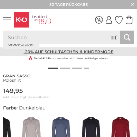
30 TAGE RÜCKGABE
Große Größen
NEW IN
WEDDING
VIBES
-20% AUF SCHULTASCHEN & KINDERMODE
Beliebt!
6 Personen sehen sich diesen Artikel gerade an
GRAN SASSO
Poloshirt
149,95
inkl. Mwst zzgl.
Versandkosten
Farbe:
Dunkelblau