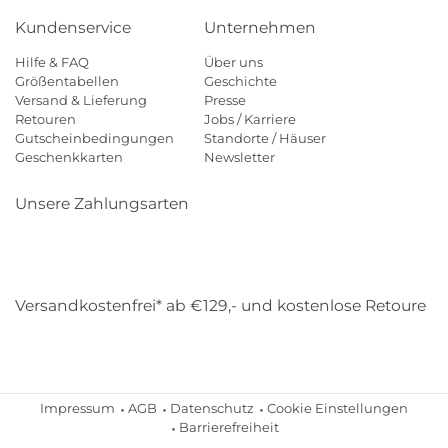
Kundenservice
Unternehmen
Hilfe & FAQ
Über uns
Größentabellen
Geschichte
Versand & Lieferung
Presse
Retouren
Jobs / Karriere
Gutscheinbedingungen
Standorte / Häuser
Geschenkkarten
Newsletter
Unsere Zahlungsarten
Klarna
Mastercard
Visa
Diners
Applepay
Amazon
Payp
Versandkostenfrei* ab €129,- und kostenlose Retoure
DHL
Gebrüder Weiss
Impressum
AGB
Datenschutz
Cookie Einstellungen
Barrierefreiheit