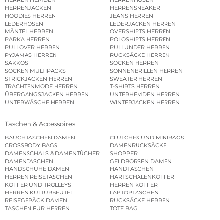
HERRENJACKEN
HERRENSNEAKER
HOODIES HERREN
JEANS HERREN
LEDERHOSEN
LEDERJACKEN HERREN
MÄNTEL HERREN
OVERSHIRTS HERREN
PARKA HERREN
POLOSHIRTS HERREN
PULLOVER HERREN
PULLUNDER HERREN
PYJAMAS HERREN
RUCKSÄCKE HERREN
SAKKOS
SOCKEN HERREN
SOCKEN MULTIPACKS
SONNENBRILLEN HERREN
STRICKJACKEN HERREN
SWEATER HERREN
TRACHTENMODE HERREN
T-SHIRTS HERREN
ÜBERGANGSJACKEN HERREN
UNTERHEMDEN HERREN
UNTERWÄSCHE HERREN
WINTERJACKEN HERREN
Taschen & Accessoires
BAUCHTASCHEN DAMEN
CLUTCHES UND MINIBAGS
CROSSBODY BAGS
DAMENRUCKSÄCKE
DAMENSCHALS & DAMENTÜCHER
SHOPPER
DAMENTASCHEN
GELDBÖRSEN DAMEN
HANDSCHUHE DAMEN
HANDTASCHEN
HERREN REISETASCHEN
HARTSCHALENKOFFER
KOFFER UND TROLLEYS
HERREN KOFFER
HERREN KULTURBEUTEL
LAPTOPTASCHEN
REISEGEPÄCK DAMEN
RUCKSÄCKE HERREN
TASCHEN FÜR HERREN
TOTE BAG