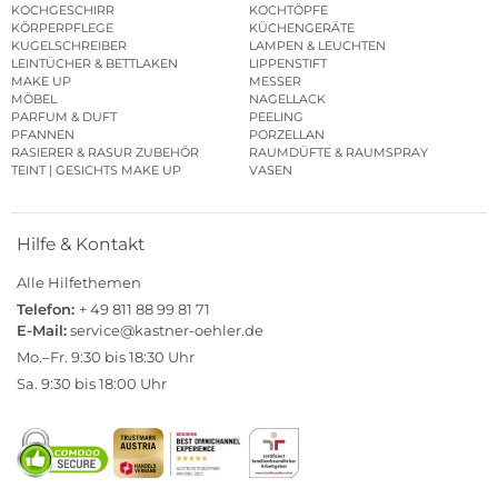
KOCHGESCHIRR
KOCHTÖPFE
KÖRPERPFLEGE
KÜCHENGERÄTE
KUGELSCHREIBER
LAMPEN & LEUCHTEN
LEINTÜCHER & BETTLAKEN
LIPPENSTIFT
MAKE UP
MESSER
MÖBEL
NAGELLACK
PARFUM & DUFT
PEELING
PFANNEN
PORZELLAN
RASIERER & RASUR ZUBEHÖR
RAUMDÜFTE & RAUMSPRAY
TEINT | GESICHTS MAKE UP
VASEN
Hilfe & Kontakt
Alle Hilfethemen
Telefon:
+ 49 811 88 99 81 71
E-Mail:
service@kastner-oehler.de
Mo.–Fr. 9:30 bis 18:30 Uhr
Sa. 9:30 bis 18:00 Uhr