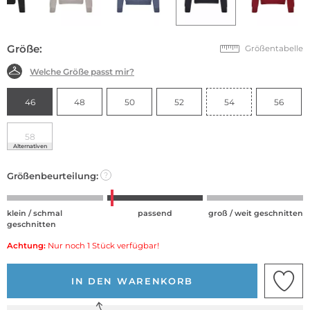
Größe:
Größentabelle
Welche Größe passt mir?
46
48
50
52
54
56
58
Alternativen
Größenbeurteilung:
?
klein / schmal
passend
groß / weit geschnitten
geschnitten
Achtung:
Nur noch 1 Stück verfügbar!
IN DEN WARENKORB