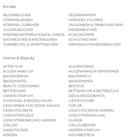
Kinder
BILDERBÜCHER
FEDERMAPPEN
HÖRSPIELBOXEN
HÖRSPIEL FIGUREN
HÖRSPIEL ZUBEHÖR
JAUSENBOX & TRINKFLASCHEN
JUGENDBÜCHER
KINDERBÜCHER
KINDERGARTENRUCKSACK | KINDERGARTENBEUTEL
KUSCHELTIERE
SACHBÜCHER & KINDERLEXIKA
SCHULTASCHEN
TURNBEUTEL & SPORTTASCHEN
WEIHNACHTSKINDERBÜCHER
Home & Beauty
AFTER SUN
AUGENCREME
AUGEN MAKE UP
AUGENMAKEUP ENTFERNER
BACKFORMEN
BADTEPPICH
BADEMÄNTEL
BADEZIMMER
BEAUTY GESCHENKE
BESTECK
BETTDECKEN
BETTWÄSCHE & BETTBEZÜGE
DAMEN PARFUM
DEO & DEODORANTS
DUSCHGEL & BADESCHAUM
GÄSTETÜCHER
GESCHENKE FÜR JEDEN ANLASS
FÜR SIE
GESICHTSCREME
GESICHTSCREME HERREN
GESICHTSPFLEGE
GESICHTSREINIGUNG
GESICHTSREINIGUNG HERREN
GLÄSER
GRILLER
GRILLZUBEHÖR
HANDTÜCHER
HERREN PARFUM
KERZEN
KOCHBESTECK