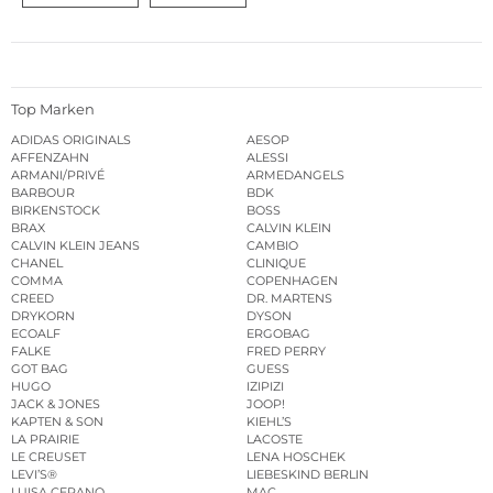
Top Marken
ADIDAS ORIGINALS
AESOP
AFFENZAHN
ALESSI
ARMANI/PRIVÉ
ARMEDANGELS
BARBOUR
BDK
BIRKENSTOCK
BOSS
BRAX
CALVIN KLEIN
CALVIN KLEIN JEANS
CAMBIO
CHANEL
CLINIQUE
COMMA
COPENHAGEN
CREED
DR. MARTENS
DRYKORN
DYSON
ECOALF
ERGOBAG
FALKE
FRED PERRY
GOT BAG
GUESS
HUGO
IZIPIZI
JACK & JONES
JOOP!
KAPTEN & SON
KIEHL’S
LA PRAIRIE
LACOSTE
LE CREUSET
LENA HOSCHEK
LEVI’S®
LIEBESKIND BERLIN
LUISA CERANO
MAC