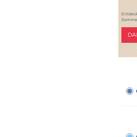
Entdeck
Sommerl
DA
Bestsel