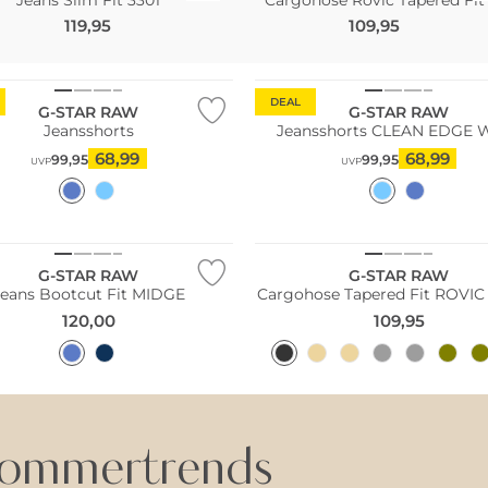
119,95
109,95
DEAL
G-STAR RAW
G-STAR RAW
Jeansshorts
Jeansshorts CLEAN EDGE
68,99
68,99
99,95
99,95
UVP
UVP
G-STAR RAW
G-STAR RAW
Jeans Bootcut Fit MIDGE
Cargohose Tapered Fit ROVIC
120,00
109,95
ommertrends