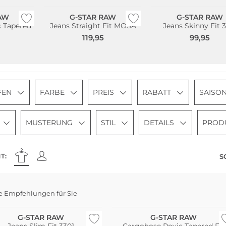
AW
G-STAR RAW
G-STAR RAW
 Tapered
Jeans Straight Fit MOSA
Jeans Skinny Fit 
119,95
99,95
FEN
FARBE
PREIS
RABATT
SAISO
MUSTERUNG
STIL
DETAILS
PROD
T:
S
e Empfehlungen für Sie
G-STAR RAW
G-STAR RAW
Jeans Slim Fit 3301
Cargohose Rovic Tapered Fit