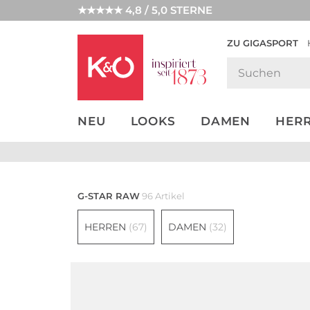
★★★★★ 4,8 / 5,0 STERNE
ZU GIGASPORT
GET THE
NEW IN
WEDDING
LOOK
VIBES
NEU
LOOKS
DAMEN
HER
G-STAR RAW
96 Artikel
HERREN
(67)
DAMEN
(32)