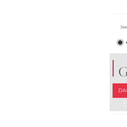
Jea
G
DA
J
Bestsel