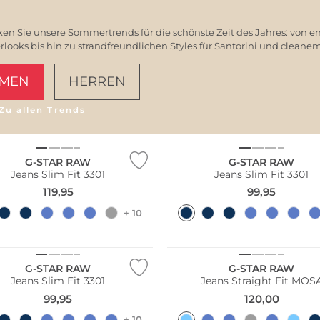
en Sie unsere Sommertrends für die schönste Zeit des Jahres: von e
ooks bis hin zu strandfreundlichen Styles für Santorini und clean
MEN
HERREN
Zu allen Trends
AMALFI VIBES
ler
G-STAR RAW
G-STAR RAW
Jeans Slim Fit 3301
Jeans Slim Fit 3301
119,95
99,95
+ 10
Nachhaltig
G-STAR RAW
G-STAR RAW
Jeans Slim Fit 3301
Jeans Straight Fit MOS
99,95
120,00
+ 10