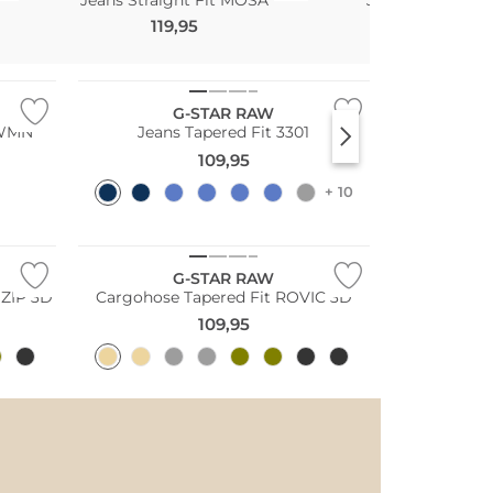
119,95
76
119,95
UVP
G-STAR RAW
 WMN
Jeans Tapered Fit 3301
109,95
+ 10
G-STAR RAW
 ZIP 3D
Cargohose Tapered Fit ROVIC 3D
109,95