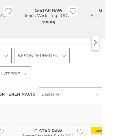
G-STAR RAW
G-STAR RAW
3301
Jeans Wide Leg JUDEE
T-Shirt Regular-Fit LA
119,95
29,95
N
BESONDERHEITEN
UKTSERIE
ORTIEREN NACH:
Bestseller
G-STAR RAW
G-STAR 
DEAL
Jeans Straight Fit MOSA
Jeans Skinny F