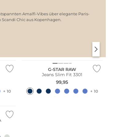
ntspannten Amalfi-Vibes über elegante Paris-
em Scandi Chic aus Kopenhagen.
SANTORINI SOFT
PARIS CHIC
G-STAR RAW
Jeans Slim Fit 3301
99,95
+ 10
+ 10
A