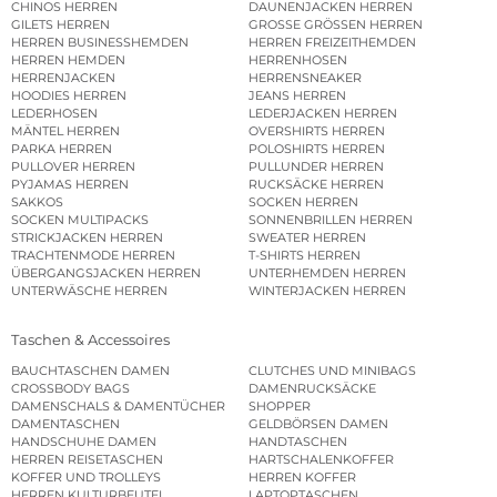
CHINOS HERREN
DAUNENJACKEN HERREN
GILETS HERREN
GROSSE GRÖSSEN HERREN
HERREN BUSINESSHEMDEN
HERREN FREIZEITHEMDEN
HERREN HEMDEN
HERRENHOSEN
HERRENJACKEN
HERRENSNEAKER
HOODIES HERREN
JEANS HERREN
LEDERHOSEN
LEDERJACKEN HERREN
MÄNTEL HERREN
OVERSHIRTS HERREN
PARKA HERREN
POLOSHIRTS HERREN
PULLOVER HERREN
PULLUNDER HERREN
PYJAMAS HERREN
RUCKSÄCKE HERREN
SAKKOS
SOCKEN HERREN
SOCKEN MULTIPACKS
SONNENBRILLEN HERREN
STRICKJACKEN HERREN
SWEATER HERREN
TRACHTENMODE HERREN
T-SHIRTS HERREN
ÜBERGANGSJACKEN HERREN
UNTERHEMDEN HERREN
UNTERWÄSCHE HERREN
WINTERJACKEN HERREN
Taschen & Accessoires
BAUCHTASCHEN DAMEN
CLUTCHES UND MINIBAGS
CROSSBODY BAGS
DAMENRUCKSÄCKE
DAMENSCHALS & DAMENTÜCHER
SHOPPER
DAMENTASCHEN
GELDBÖRSEN DAMEN
HANDSCHUHE DAMEN
HANDTASCHEN
HERREN REISETASCHEN
HARTSCHALENKOFFER
KOFFER UND TROLLEYS
HERREN KOFFER
HERREN KULTURBEUTEL
LAPTOPTASCHEN