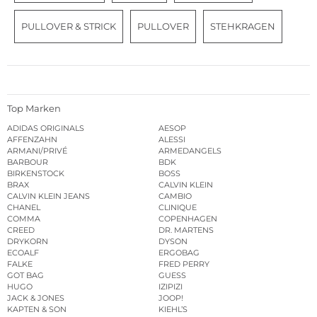
PULLOVER & STRICK
PULLOVER
STEHKRAGEN
Top Marken
ADIDAS ORIGINALS
AESOP
AFFENZAHN
ALESSI
ARMANI/PRIVÉ
ARMEDANGELS
BARBOUR
BDK
BIRKENSTOCK
BOSS
BRAX
CALVIN KLEIN
CALVIN KLEIN JEANS
CAMBIO
CHANEL
CLINIQUE
COMMA
COPENHAGEN
CREED
DR. MARTENS
DRYKORN
DYSON
ECOALF
ERGOBAG
FALKE
FRED PERRY
GOT BAG
GUESS
HUGO
IZIPIZI
JACK & JONES
JOOP!
KAPTEN & SON
KIEHL’S