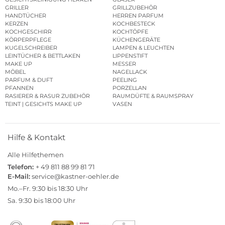
GRILLER
GRILLZUBEHÖR
HANDTÜCHER
HERREN PARFUM
KERZEN
KOCHBESTECK
KOCHGESCHIRR
KOCHTÖPFE
KÖRPERPFLEGE
KÜCHENGERÄTE
KUGELSCHREIBER
LAMPEN & LEUCHTEN
LEINTÜCHER & BETTLAKEN
LIPPENSTIFT
MAKE UP
MESSER
MÖBEL
NAGELLACK
PARFUM & DUFT
PEELING
PFANNEN
PORZELLAN
RASIERER & RASUR ZUBEHÖR
RAUMDÜFTE & RAUMSPRAY
TEINT | GESICHTS MAKE UP
VASEN
Hilfe & Kontakt
Alle Hilfethemen
Telefon:
+ 49 811 88 99 81 71
E-Mail:
service@kastner-oehler.de
Mo.–Fr. 9:30 bis 18:30 Uhr
Sa. 9:30 bis 18:00 Uhr