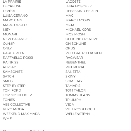
LA PRAIRIE
LACOSTE
LE CREUSET
LENA HOSCHEK
LEVI’S®
LIEBESKIND BERLIN
LUISA CERANO
MAC
MARC CAIN
MARC JACOBS
MARC O’POLO
MCM
MEY
MICHAEL KORS
MONARI
MOS MOSH
NEW BALANCE
OFFICINE CREATIVE
OLYMP
ON SCHUHE
ONLY
OPUS
PAUL GREEN
POLO RALPH LAUREN
RAFFAELLO ROSSI
RAGWEAR
RAINKISS
REISENTHEL
REPLAY
RICHROYAL
SAMSONITE
SANETTA
SATCH
SKINY
SMEG
SOMEDAY
STEP BY STEP
TAMARIS
TOM FORD
TOM TAILOR
TOMMY HILFIGER
TOMMY JEANS
TONIES
TRIUMPH
VEE COLLECTIVE
VEJA
VERO MODA
VILLEROY & BOCH
WEEKEND MAX MARA
WELLENSTEYN
WMF