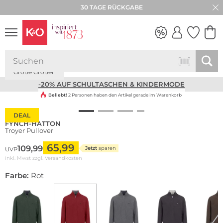
30 TAGE RÜCKGABE
Große Größen
NEW IN
WEDDING
VIBES
-20% AUF SCHULTASCHEN & KINDERMODE
Beliebt!
2 Personen haben den Artikel gerade im Warenkorb
DEAL
FYNCH-HATTON
Troyer Pullover
65,99
109,99
Jetzt
sparen
UVP
inkl. Mwst zzgl.
Versandkosten
Farbe:
Rot