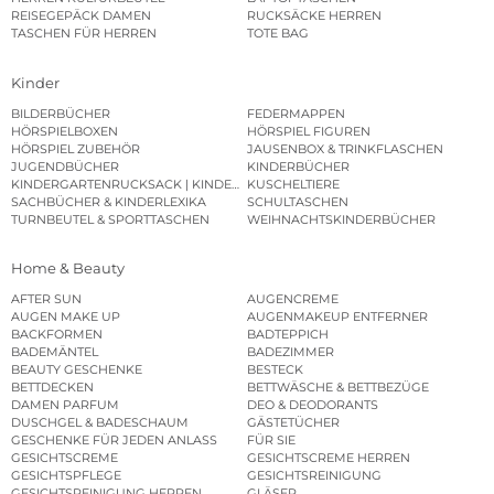
REISEGEPÄCK DAMEN
RUCKSÄCKE HERREN
TASCHEN FÜR HERREN
TOTE BAG
Kinder
BILDERBÜCHER
FEDERMAPPEN
HÖRSPIELBOXEN
HÖRSPIEL FIGUREN
HÖRSPIEL ZUBEHÖR
JAUSENBOX & TRINKFLASCHEN
JUGENDBÜCHER
KINDERBÜCHER
KINDERGARTENRUCKSACK | KINDERGARTENBEUTEL
KUSCHELTIERE
SACHBÜCHER & KINDERLEXIKA
SCHULTASCHEN
TURNBEUTEL & SPORTTASCHEN
WEIHNACHTSKINDERBÜCHER
Home & Beauty
AFTER SUN
AUGENCREME
AUGEN MAKE UP
AUGENMAKEUP ENTFERNER
BACKFORMEN
BADTEPPICH
BADEMÄNTEL
BADEZIMMER
BEAUTY GESCHENKE
BESTECK
BETTDECKEN
BETTWÄSCHE & BETTBEZÜGE
DAMEN PARFUM
DEO & DEODORANTS
DUSCHGEL & BADESCHAUM
GÄSTETÜCHER
GESCHENKE FÜR JEDEN ANLASS
FÜR SIE
GESICHTSCREME
GESICHTSCREME HERREN
GESICHTSPFLEGE
GESICHTSREINIGUNG
GESICHTSREINIGUNG HERREN
GLÄSER