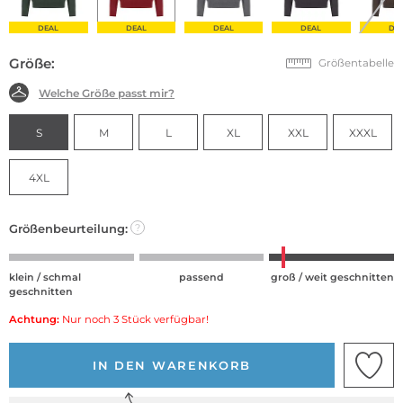
DEAL
DEAL
DEAL
DEAL
DE
Größe:
Größentabelle
Welche Größe passt mir?
S
M
L
XL
XXL
XXXL
4XL
Größenbeurteilung:
?
klein / schmal
passend
groß / weit geschnitten
geschnitten
Achtung:
Nur noch 3 Stück verfügbar!
IN DEN WARENKORB