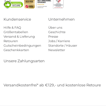
Kundenservice
Unternehmen
Hilfe & FAQ
Über uns
Größentabellen
Geschichte
Versand & Lieferung
Presse
Retouren
Jobs / Karriere
Gutscheinbedingungen
Standorte / Häuser
Geschenkkarten
Newsletter
Unsere Zahlungsarten
Klarna
Mastercard
Visa
Diners
Applepay
Amazon
Payp
Versandkostenfrei* ab €129,- und kostenlose Retoure
DHL
Gebrüder Weiss