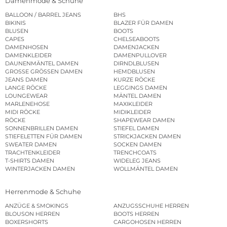
Damenmode & Schuhe
BALLOON / BARREL JEANS
BHS
BIKINIS
BLAZER FÜR DAMEN
BLUSEN
BOOTS
CAPES
CHELSEABOOTS
DAMENHOSEN
DAMENJACKEN
DAMENKLEIDER
DAMENPULLOVER
DAUNENMÄNTEL DAMEN
DIRNDLBLUSEN
GROSSE GRÖSSEN DAMEN
HEMDBLUSEN
JEANS DAMEN
KURZE RÖCKE
LANGE RÖCKE
LEGGINGS DAMEN
LOUNGEWEAR
MÄNTEL DAMEN
MARLENEHOSE
MAXIKLEIDER
MIDI RÖCKE
MIDIKLEIDER
RÖCKE
SHAPEWEAR DAMEN
SONNENBRILLEN DAMEN
STIEFEL DAMEN
STIEFELETTEN FÜR DAMEN
STRICKJACKEN DAMEN
SWEATER DAMEN
SOCKEN DAMEN
TRACHTENKLEIDER
TRENCHCOATS
T-SHIRTS DAMEN
WIDELEG JEANS
WINTERJACKEN DAMEN
WOLLMÄNTEL DAMEN
Herrenmode & Schuhe
ANZÜGE & SMOKINGS
ANZUGSSCHUHE HERREN
BLOUSON HERREN
BOOTS HERREN
BOXERSHORTS
CARGOHOSEN HERREN