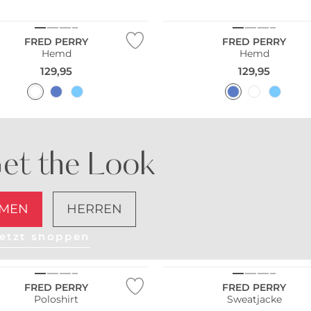
Größen
Große Größen
FRED PERRY
FRED PERRY
Hemd
Hemd
129,95
129,95
et the Look
MEN
HERREN
etzt shoppen
Große Größen
FRED PERRY
FRED PERRY
Poloshirt
Sweatjacke