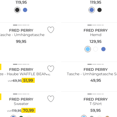
119,95
119,95
Große Größen
FRED PERRY
FRED PERRY
Tasche - Umhängetasche
Hemd
99,95
129,95
FRED PERRY
FRED PERRY
ze - Haube WAFFLE BEANIE
Tasche - Umhängetasche S
51,99
49,95
69,95
UVP
FRED PERRY
FRED PERRY
Sweater
T-Shirt
70,99
59,95
119,95
UVP