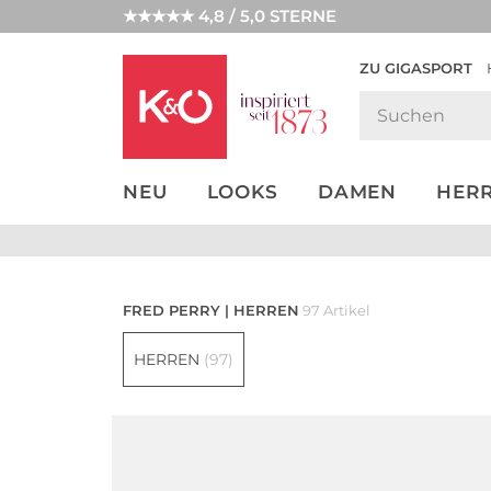
★★★★★ 4,8 / 5,0 STERNE
ZU GIGASPORT
GET THE
NEW IN
WEDDING
LOOK
VIBES
NEU
LOOKS
DAMEN
HER
FRED PERRY | HERREN
97 Artikel
HERREN
(97)
Große Größen