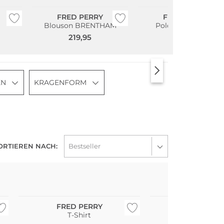
FRED PERRY
FRED PERRY
Blouson BRENTHAM
Poloshirt Slim Fit
219,95
99,95
EN
KRAGENFORM
ORTIEREN NACH:
Große Größen
Große Größen
FRED PERRY
FRED PE
T-Shirt
T-Shirt