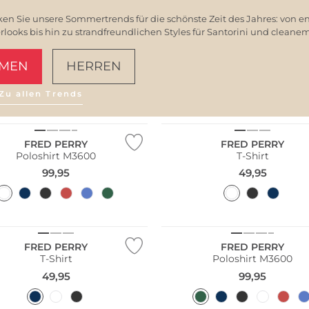
en Sie unsere Sommertrends für die schönste Zeit des Jahres: von e
ooks bis hin zu strandfreundlichen Styles für Santorini und clean
MEN
HERREN
Zu allen Trends
AMALFI VIBES
Größen
Große Größen
FRED PERRY
FRED PERRY
Poloshirt M3600
T-Shirt
99,95
49,95
Größen
Große Größen
FRED PERRY
FRED PERRY
T-Shirt
Poloshirt M3600
49,95
99,95