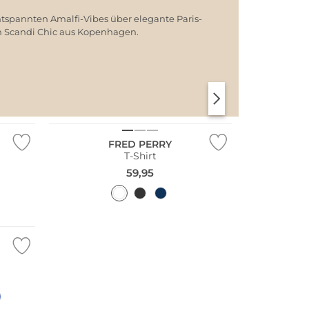
ntspannten Amalfi-Vibes über elegante Paris-
em Scandi Chic aus Kopenhagen.
SANTORINI SOFT
PARIS CHIC
Große Größen
FRED PERRY
T-Shirt
59,95