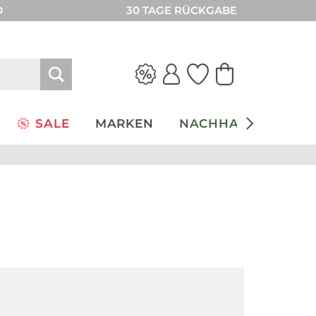
D
30 TAGE RÜCKGABE
SALE
MARKEN
NACHHALTIGKEIT
Große Größen
Große Größen