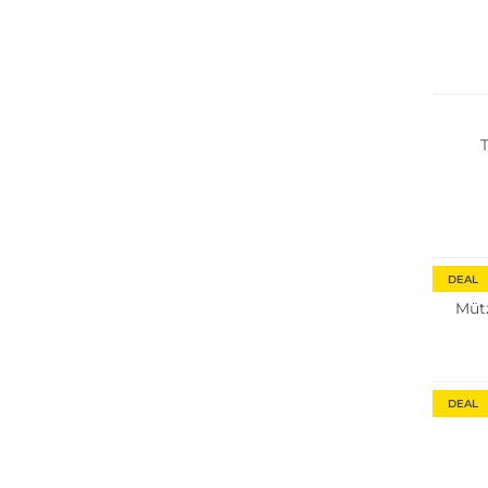
DEAL
Müt
DEAL