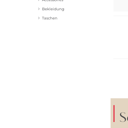
Bekleidung
Große 
Taschen
Große 
S