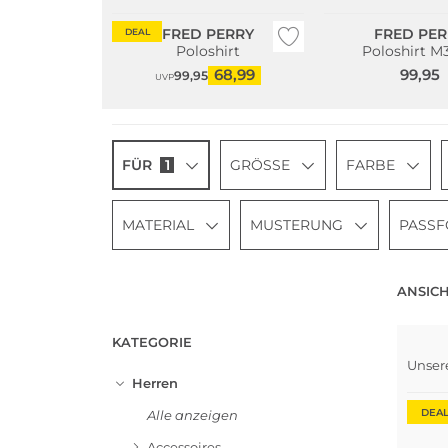
FRED PERRY
FRED PER
DEAL
Poloshirt
Poloshirt M
68,99
99,95
99,95
UVP
FÜR
1
GRÖSSE
FARBE
MATERIAL
MUSTERUNG
PASS
ANSICH
KATEGORIE
Unser
Herren
DEA
Alle anzeigen
Accessoires