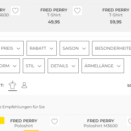
RY
FRED PERRY
FRED PERRY
3600
T-Shirt
T-Shirt
49,95
59,95
PREIS
RABATT
SAISON
BESONDERHEIT
FORM
STIL
DETAILS
ÄRMELLÄNGE
T:
S
e Empfehlungen für Sie
Große Größen
FRED PERRY
FRED PERRY
L
Poloshirt
Poloshirt M3600