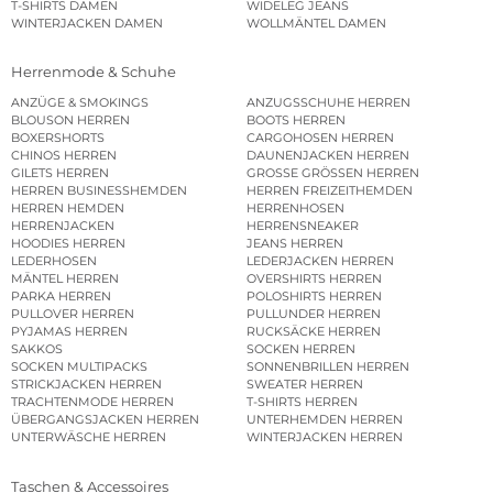
T-SHIRTS DAMEN
WIDELEG JEANS
WINTERJACKEN DAMEN
WOLLMÄNTEL DAMEN
Herrenmode & Schuhe
ANZÜGE & SMOKINGS
ANZUGSSCHUHE HERREN
BLOUSON HERREN
BOOTS HERREN
BOXERSHORTS
CARGOHOSEN HERREN
CHINOS HERREN
DAUNENJACKEN HERREN
GILETS HERREN
GROSSE GRÖSSEN HERREN
HERREN BUSINESSHEMDEN
HERREN FREIZEITHEMDEN
HERREN HEMDEN
HERRENHOSEN
HERRENJACKEN
HERRENSNEAKER
HOODIES HERREN
JEANS HERREN
LEDERHOSEN
LEDERJACKEN HERREN
MÄNTEL HERREN
OVERSHIRTS HERREN
PARKA HERREN
POLOSHIRTS HERREN
PULLOVER HERREN
PULLUNDER HERREN
PYJAMAS HERREN
RUCKSÄCKE HERREN
SAKKOS
SOCKEN HERREN
SOCKEN MULTIPACKS
SONNENBRILLEN HERREN
STRICKJACKEN HERREN
SWEATER HERREN
TRACHTENMODE HERREN
T-SHIRTS HERREN
ÜBERGANGSJACKEN HERREN
UNTERHEMDEN HERREN
UNTERWÄSCHE HERREN
WINTERJACKEN HERREN
Taschen & Accessoires