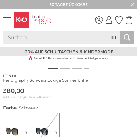
30 TAGE RÜCKGABE
NEW IN
WEDDING
VIBES
-20% AUF SCHULTASCHEN & KINDERMODE
Beliebt!
5 Personen sehen sich diesen Artikel gerade an
FENDI
Fendigraphy Schwarz Eckige Sonnenbrille
380,00
inkl. Mwst zzgl.
Versandkosten
Farbe:
Schwarz