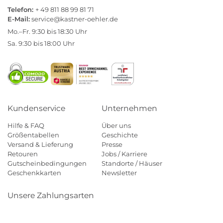
Telefon:
+ 49 811 88 99 81 71
E-Mail:
service@kastner-oehler.de
Mo.–Fr. 9:30 bis 18:30 Uhr
Sa. 9:30 bis 18:00 Uhr
Kundenservice
Unternehmen
Hilfe & FAQ
Über uns
Größentabellen
Geschichte
Versand & Lieferung
Presse
Retouren
Jobs / Karriere
Gutscheinbedingungen
Standorte / Häuser
Geschenkkarten
Newsletter
Unsere Zahlungsarten
Klarna
Mastercard
Visa
Diners
Applepay
Amazon
Payp