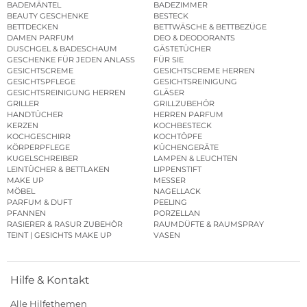
BADEMÄNTEL
BADEZIMMER
BEAUTY GESCHENKE
BESTECK
BETTDECKEN
BETTWÄSCHE & BETTBEZÜGE
DAMEN PARFUM
DEO & DEODORANTS
DUSCHGEL & BADESCHAUM
GÄSTETÜCHER
GESCHENKE FÜR JEDEN ANLASS
FÜR SIE
GESICHTSCREME
GESICHTSCREME HERREN
GESICHTSPFLEGE
GESICHTSREINIGUNG
GESICHTSREINIGUNG HERREN
GLÄSER
GRILLER
GRILLZUBEHÖR
HANDTÜCHER
HERREN PARFUM
KERZEN
KOCHBESTECK
KOCHGESCHIRR
KOCHTÖPFE
KÖRPERPFLEGE
KÜCHENGERÄTE
KUGELSCHREIBER
LAMPEN & LEUCHTEN
LEINTÜCHER & BETTLAKEN
LIPPENSTIFT
MAKE UP
MESSER
MÖBEL
NAGELLACK
PARFUM & DUFT
PEELING
PFANNEN
PORZELLAN
RASIERER & RASUR ZUBEHÖR
RAUMDÜFTE & RAUMSPRAY
TEINT | GESICHTS MAKE UP
VASEN
Hilfe & Kontakt
Alle Hilfethemen