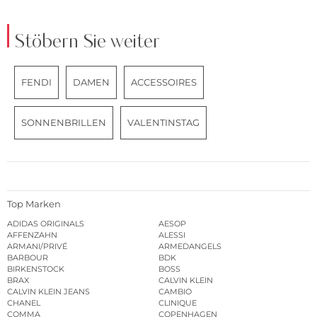
Stöbern Sie weiter
FENDI
DAMEN
ACCESSOIRES
SONNENBRILLEN
VALENTINSTAG
Top Marken
ADIDAS ORIGINALS
AESOP
AFFENZAHN
ALESSI
ARMANI/PRIVÉ
ARMEDANGELS
BARBOUR
BDK
BIRKENSTOCK
BOSS
BRAX
CALVIN KLEIN
CALVIN KLEIN JEANS
CAMBIO
CHANEL
CLINIQUE
COMMA
COPENHAGEN