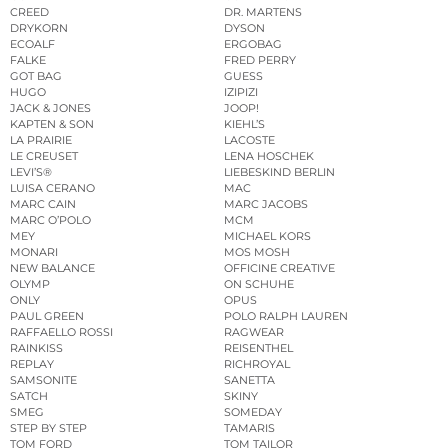
CREED
DR. MARTENS
DRYKORN
DYSON
ECOALF
ERGOBAG
FALKE
FRED PERRY
GOT BAG
GUESS
HUGO
IZIPIZI
JACK & JONES
JOOP!
KAPTEN & SON
KIEHL’S
LA PRAIRIE
LACOSTE
LE CREUSET
LENA HOSCHEK
LEVI’S®
LIEBESKIND BERLIN
LUISA CERANO
MAC
MARC CAIN
MARC JACOBS
MARC O’POLO
MCM
MEY
MICHAEL KORS
MONARI
MOS MOSH
NEW BALANCE
OFFICINE CREATIVE
OLYMP
ON SCHUHE
ONLY
OPUS
PAUL GREEN
POLO RALPH LAUREN
RAFFAELLO ROSSI
RAGWEAR
RAINKISS
REISENTHEL
REPLAY
RICHROYAL
SAMSONITE
SANETTA
SATCH
SKINY
SMEG
SOMEDAY
STEP BY STEP
TAMARIS
TOM FORD
TOM TAILOR