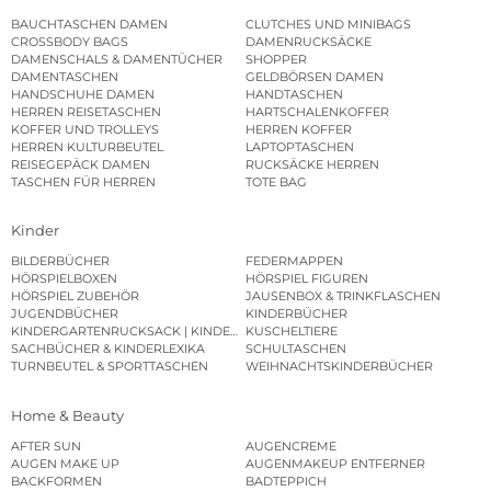
BAUCHTASCHEN DAMEN
CLUTCHES UND MINIBAGS
CROSSBODY BAGS
DAMENRUCKSÄCKE
DAMENSCHALS & DAMENTÜCHER
SHOPPER
DAMENTASCHEN
GELDBÖRSEN DAMEN
HANDSCHUHE DAMEN
HANDTASCHEN
HERREN REISETASCHEN
HARTSCHALENKOFFER
KOFFER UND TROLLEYS
HERREN KOFFER
HERREN KULTURBEUTEL
LAPTOPTASCHEN
REISEGEPÄCK DAMEN
RUCKSÄCKE HERREN
TASCHEN FÜR HERREN
TOTE BAG
Kinder
BILDERBÜCHER
FEDERMAPPEN
HÖRSPIELBOXEN
HÖRSPIEL FIGUREN
HÖRSPIEL ZUBEHÖR
JAUSENBOX & TRINKFLASCHEN
JUGENDBÜCHER
KINDERBÜCHER
KINDERGARTENRUCKSACK | KINDERGARTENBEUTEL
KUSCHELTIERE
SACHBÜCHER & KINDERLEXIKA
SCHULTASCHEN
TURNBEUTEL & SPORTTASCHEN
WEIHNACHTSKINDERBÜCHER
Home & Beauty
AFTER SUN
AUGENCREME
AUGEN MAKE UP
AUGENMAKEUP ENTFERNER
BACKFORMEN
BADTEPPICH