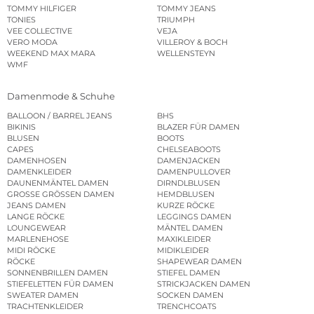
TOMMY HILFIGER
TOMMY JEANS
TONIES
TRIUMPH
VEE COLLECTIVE
VEJA
VERO MODA
VILLEROY & BOCH
WEEKEND MAX MARA
WELLENSTEYN
WMF
Damenmode & Schuhe
BALLOON / BARREL JEANS
BHS
BIKINIS
BLAZER FÜR DAMEN
BLUSEN
BOOTS
CAPES
CHELSEABOOTS
DAMENHOSEN
DAMENJACKEN
DAMENKLEIDER
DAMENPULLOVER
DAUNENMÄNTEL DAMEN
DIRNDLBLUSEN
GROSSE GRÖSSEN DAMEN
HEMDBLUSEN
JEANS DAMEN
KURZE RÖCKE
LANGE RÖCKE
LEGGINGS DAMEN
LOUNGEWEAR
MÄNTEL DAMEN
MARLENEHOSE
MAXIKLEIDER
MIDI RÖCKE
MIDIKLEIDER
RÖCKE
SHAPEWEAR DAMEN
SONNENBRILLEN DAMEN
STIEFEL DAMEN
STIEFELETTEN FÜR DAMEN
STRICKJACKEN DAMEN
SWEATER DAMEN
SOCKEN DAMEN
TRACHTENKLEIDER
TRENCHCOATS