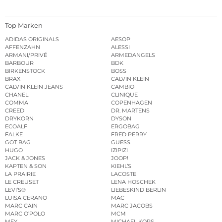
Top Marken
ADIDAS ORIGINALS
AESOP
AFFENZAHN
ALESSI
ARMANI/PRIVÉ
ARMEDANGELS
BARBOUR
BDK
BIRKENSTOCK
BOSS
BRAX
CALVIN KLEIN
CALVIN KLEIN JEANS
CAMBIO
CHANEL
CLINIQUE
COMMA
COPENHAGEN
CREED
DR. MARTENS
DRYKORN
DYSON
ECOALF
ERGOBAG
FALKE
FRED PERRY
GOT BAG
GUESS
HUGO
IZIPIZI
JACK & JONES
JOOP!
KAPTEN & SON
KIEHL’S
LA PRAIRIE
LACOSTE
LE CREUSET
LENA HOSCHEK
LEVI’S®
LIEBESKIND BERLIN
LUISA CERANO
MAC
MARC CAIN
MARC JACOBS
MARC O’POLO
MCM
MEY
MICHAEL KORS