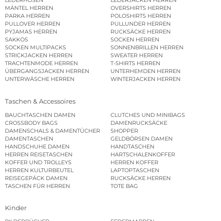
LEDERHOSEN
LEDERJACKEN HERREN
MÄNTEL HERREN
OVERSHIRTS HERREN
PARKA HERREN
POLOSHIRTS HERREN
PULLOVER HERREN
PULLUNDER HERREN
PYJAMAS HERREN
RUCKSÄCKE HERREN
SAKKOS
SOCKEN HERREN
SOCKEN MULTIPACKS
SONNENBRILLEN HERREN
STRICKJACKEN HERREN
SWEATER HERREN
TRACHTENMODE HERREN
T-SHIRTS HERREN
ÜBERGANGSJACKEN HERREN
UNTERHEMDEN HERREN
UNTERWÄSCHE HERREN
WINTERJACKEN HERREN
Taschen & Accessoires
BAUCHTASCHEN DAMEN
CLUTCHES UND MINIBAGS
CROSSBODY BAGS
DAMENRUCKSÄCKE
DAMENSCHALS & DAMENTÜCHER
SHOPPER
DAMENTASCHEN
GELDBÖRSEN DAMEN
HANDSCHUHE DAMEN
HANDTASCHEN
HERREN REISETASCHEN
HARTSCHALENKOFFER
KOFFER UND TROLLEYS
HERREN KOFFER
HERREN KULTURBEUTEL
LAPTOPTASCHEN
REISEGEPÄCK DAMEN
RUCKSÄCKE HERREN
TASCHEN FÜR HERREN
TOTE BAG
Kinder