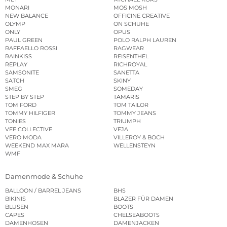
MONARI
MOS MOSH
NEW BALANCE
OFFICINE CREATIVE
OLYMP
ON SCHUHE
ONLY
OPUS
PAUL GREEN
POLO RALPH LAUREN
RAFFAELLO ROSSI
RAGWEAR
RAINKISS
REISENTHEL
REPLAY
RICHROYAL
SAMSONITE
SANETTA
SATCH
SKINY
SMEG
SOMEDAY
STEP BY STEP
TAMARIS
TOM FORD
TOM TAILOR
TOMMY HILFIGER
TOMMY JEANS
TONIES
TRIUMPH
VEE COLLECTIVE
VEJA
VERO MODA
VILLEROY & BOCH
WEEKEND MAX MARA
WELLENSTEYN
WMF
Damenmode & Schuhe
BALLOON / BARREL JEANS
BHS
BIKINIS
BLAZER FÜR DAMEN
BLUSEN
BOOTS
CAPES
CHELSEABOOTS
DAMENHOSEN
DAMENJACKEN