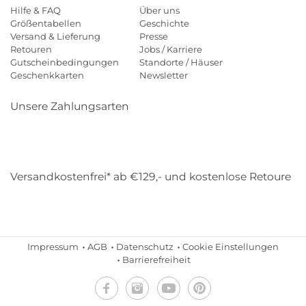
Hilfe & FAQ
Über uns
Größentabellen
Geschichte
Versand & Lieferung
Presse
Retouren
Jobs / Karriere
Gutscheinbedingungen
Standorte / Häuser
Geschenkkarten
Newsletter
Unsere Zahlungsarten
Klarna
Mastercard
Visa
Diners
Applepay
Amazon
Payp
Versandkostenfrei* ab €129,- und kostenlose Retoure
DHL
Gebrüder Weiss
Impressum
AGB
Datenschutz
Cookie Einstellungen
Barrierefreiheit