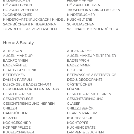
BILDERBÜCHER
FEDERMAPPEN
HÖRSPIELBOXEN
HÖRSPIEL FIGUREN
HÖRSPIEL ZUBEHÖR
JAUSENBOX & TRINKFLASCHEN
JUGENDBÜCHER
KINDERBÜCHER
KINDERGARTENRUCKSACK | KINDERGARTENBEUTEL
KUSCHELTIERE
SACHBÜCHER & KINDERLEXIKA
SCHULTASCHEN
TURNBEUTEL & SPORTTASCHEN
WEIHNACHTSKINDERBÜCHER
Home & Beauty
AFTER SUN
AUGENCREME
AUGEN MAKE UP
AUGENMAKEUP ENTFERNER
BACKFORMEN
BADTEPPICH
BADEMÄNTEL
BADEZIMMER
BEAUTY GESCHENKE
BESTECK
BETTDECKEN
BETTWÄSCHE & BETTBEZÜGE
DAMEN PARFUM
DEO & DEODORANTS
DUSCHGEL & BADESCHAUM
GÄSTETÜCHER
GESCHENKE FÜR JEDEN ANLASS
FÜR SIE
GESICHTSCREME
GESICHTSCREME HERREN
GESICHTSPFLEGE
GESICHTSREINIGUNG
GESICHTSREINIGUNG HERREN
GLÄSER
GRILLER
GRILLZUBEHÖR
HANDTÜCHER
HERREN PARFUM
KERZEN
KOCHBESTECK
KOCHGESCHIRR
KOCHTÖPFE
KÖRPERPFLEGE
KÜCHENGERÄTE
KUGELSCHREIBER
LAMPEN & LEUCHTEN