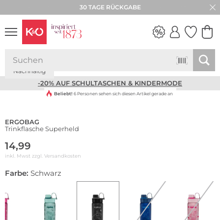
30 TAGE RÜCKGABE
Nachhaltig
NEW IN
WEDDING
VIBES
-20% AUF SCHULTASCHEN & KINDERMODE
Beliebt!
6 Personen sehen sich diesen Artikel gerade an
ERGOBAG
Trinkflasche Superheld
14,99
inkl. Mwst zzgl.
Versandkosten
Farbe:
Schwarz