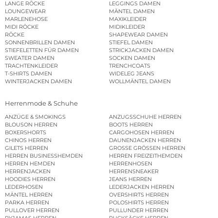
LANGE RÖCKE
LEGGINGS DAMEN
LOUNGEWEAR
MÄNTEL DAMEN
MARLENEHOSE
MAXIKLEIDER
MIDI RÖCKE
MIDIKLEIDER
RÖCKE
SHAPEWEAR DAMEN
SONNENBRILLEN DAMEN
STIEFEL DAMEN
STIEFELETTEN FÜR DAMEN
STRICKJACKEN DAMEN
SWEATER DAMEN
SOCKEN DAMEN
TRACHTENKLEIDER
TRENCHCOATS
T-SHIRTS DAMEN
WIDELEG JEANS
WINTERJACKEN DAMEN
WOLLMÄNTEL DAMEN
Herrenmode & Schuhe
ANZÜGE & SMOKINGS
ANZUGSSCHUHE HERREN
BLOUSON HERREN
BOOTS HERREN
BOXERSHORTS
CARGOHOSEN HERREN
CHINOS HERREN
DAUNENJACKEN HERREN
GILETS HERREN
GROSSE GRÖSSEN HERREN
HERREN BUSINESSHEMDEN
HERREN FREIZEITHEMDEN
HERREN HEMDEN
HERRENHOSEN
HERRENJACKEN
HERRENSNEAKER
HOODIES HERREN
JEANS HERREN
LEDERHOSEN
LEDERJACKEN HERREN
MÄNTEL HERREN
OVERSHIRTS HERREN
PARKA HERREN
POLOSHIRTS HERREN
PULLOVER HERREN
PULLUNDER HERREN
PYJAMAS HERREN
RUCKSÄCKE HERREN