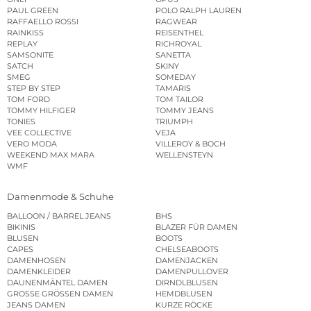
PAUL GREEN
POLO RALPH LAUREN
RAFFAELLO ROSSI
RAGWEAR
RAINKISS
REISENTHEL
REPLAY
RICHROYAL
SAMSONITE
SANETTA
SATCH
SKINY
SMEG
SOMEDAY
STEP BY STEP
TAMARIS
TOM FORD
TOM TAILOR
TOMMY HILFIGER
TOMMY JEANS
TONIES
TRIUMPH
VEE COLLECTIVE
VEJA
VERO MODA
VILLEROY & BOCH
WEEKEND MAX MARA
WELLENSTEYN
WMF
Damenmode & Schuhe
BALLOON / BARREL JEANS
BHS
BIKINIS
BLAZER FÜR DAMEN
BLUSEN
BOOTS
CAPES
CHELSEABOOTS
DAMENHOSEN
DAMENJACKEN
DAMENKLEIDER
DAMENPULLOVER
DAUNENMÄNTEL DAMEN
DIRNDLBLUSEN
GROSSE GRÖSSEN DAMEN
HEMDBLUSEN
JEANS DAMEN
KURZE RÖCKE