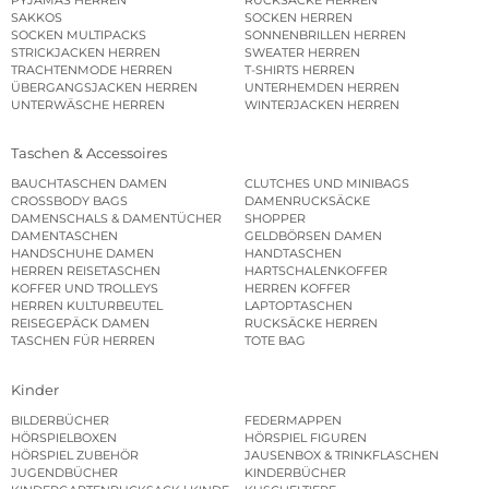
SAKKOS
SOCKEN HERREN
SOCKEN MULTIPACKS
SONNENBRILLEN HERREN
STRICKJACKEN HERREN
SWEATER HERREN
TRACHTENMODE HERREN
T-SHIRTS HERREN
ÜBERGANGSJACKEN HERREN
UNTERHEMDEN HERREN
UNTERWÄSCHE HERREN
WINTERJACKEN HERREN
Taschen & Accessoires
BAUCHTASCHEN DAMEN
CLUTCHES UND MINIBAGS
CROSSBODY BAGS
DAMENRUCKSÄCKE
DAMENSCHALS & DAMENTÜCHER
SHOPPER
DAMENTASCHEN
GELDBÖRSEN DAMEN
HANDSCHUHE DAMEN
HANDTASCHEN
HERREN REISETASCHEN
HARTSCHALENKOFFER
KOFFER UND TROLLEYS
HERREN KOFFER
HERREN KULTURBEUTEL
LAPTOPTASCHEN
REISEGEPÄCK DAMEN
RUCKSÄCKE HERREN
TASCHEN FÜR HERREN
TOTE BAG
Kinder
BILDERBÜCHER
FEDERMAPPEN
HÖRSPIELBOXEN
HÖRSPIEL FIGUREN
HÖRSPIEL ZUBEHÖR
JAUSENBOX & TRINKFLASCHEN
JUGENDBÜCHER
KINDERBÜCHER