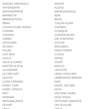
ADIDAS ORIGINALS
AESOP
AFFENZAHN
ALESSI
ARMANI/PRIVÉ
ARMEDANGELS
BARBOUR
BDK
BIRKENSTOCK
BOSS
BRAX
CALVIN KLEIN
CALVIN KLEIN JEANS
CAMBIO
CHANEL
CLINIQUE
COMMA
COPENHAGEN
CREED
DR. MARTENS
DRYKORN
DYSON
ECOALF
ERGOBAG
FALKE
FRED PERRY
GOT BAG
GUESS
HUGO
IZIPIZI
JACK & JONES
JOOP!
KAPTEN & SON
KIEHL’S
LA PRAIRIE
LACOSTE
LE CREUSET
LENA HOSCHEK
LEVI’S®
LIEBESKIND BERLIN
LUISA CERANO
MAC
MARC CAIN
MARC JACOBS
MARC O’POLO
MCM
MEY
MICHAEL KORS
MONARI
MOS MOSH
NEW BALANCE
OFFICINE CREATIVE
OLYMP
ON SCHUHE
ONLY
OPUS