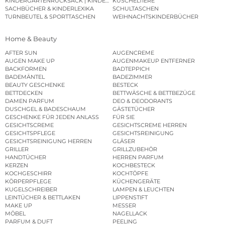
KINDERGARTENRUCKSACK | KINDERGARTENBEUTEL
KUSCHELTIERE
SACHBÜCHER & KINDERLEXIKA
SCHULTASCHEN
TURNBEUTEL & SPORTTASCHEN
WEIHNACHTSKINDERBÜCHER
Home & Beauty
AFTER SUN
AUGENCREME
AUGEN MAKE UP
AUGENMAKEUP ENTFERNER
BACKFORMEN
BADTEPPICH
BADEMÄNTEL
BADEZIMMER
BEAUTY GESCHENKE
BESTECK
BETTDECKEN
BETTWÄSCHE & BETTBEZÜGE
DAMEN PARFUM
DEO & DEODORANTS
DUSCHGEL & BADESCHAUM
GÄSTETÜCHER
GESCHENKE FÜR JEDEN ANLASS
FÜR SIE
GESICHTSCREME
GESICHTSCREME HERREN
GESICHTSPFLEGE
GESICHTSREINIGUNG
GESICHTSREINIGUNG HERREN
GLÄSER
GRILLER
GRILLZUBEHÖR
HANDTÜCHER
HERREN PARFUM
KERZEN
KOCHBESTECK
KOCHGESCHIRR
KOCHTÖPFE
KÖRPERPFLEGE
KÜCHENGERÄTE
KUGELSCHREIBER
LAMPEN & LEUCHTEN
LEINTÜCHER & BETTLAKEN
LIPPENSTIFT
MAKE UP
MESSER
MÖBEL
NAGELLACK
PARFUM & DUFT
PEELING