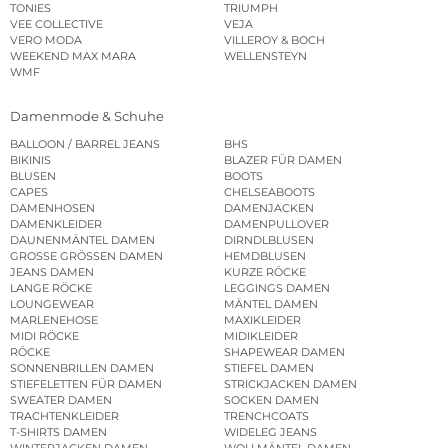
TONIES
TRIUMPH
VEE COLLECTIVE
VEJA
VERO MODA
VILLEROY & BOCH
WEEKEND MAX MARA
WELLENSTEYN
WMF
Damenmode & Schuhe
BALLOON / BARREL JEANS
BHS
BIKINIS
BLAZER FÜR DAMEN
BLUSEN
BOOTS
CAPES
CHELSEABOOTS
DAMENHOSEN
DAMENJACKEN
DAMENKLEIDER
DAMENPULLOVER
DAUNENMÄNTEL DAMEN
DIRNDLBLUSEN
GROSSE GRÖSSEN DAMEN
HEMDBLUSEN
JEANS DAMEN
KURZE RÖCKE
LANGE RÖCKE
LEGGINGS DAMEN
LOUNGEWEAR
MÄNTEL DAMEN
MARLENEHOSE
MAXIKLEIDER
MIDI RÖCKE
MIDIKLEIDER
RÖCKE
SHAPEWEAR DAMEN
SONNENBRILLEN DAMEN
STIEFEL DAMEN
STIEFELETTEN FÜR DAMEN
STRICKJACKEN DAMEN
SWEATER DAMEN
SOCKEN DAMEN
TRACHTENKLEIDER
TRENCHCOATS
T-SHIRTS DAMEN
WIDELEG JEANS