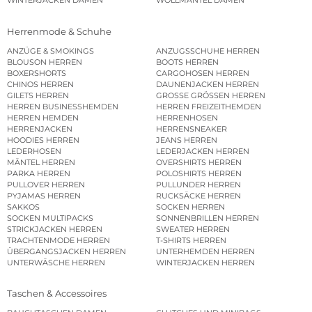
WINTERJACKEN DAMEN
WOLLMÄNTEL DAMEN
Herrenmode & Schuhe
ANZÜGE & SMOKINGS
ANZUGSSCHUHE HERREN
BLOUSON HERREN
BOOTS HERREN
BOXERSHORTS
CARGOHOSEN HERREN
CHINOS HERREN
DAUNENJACKEN HERREN
GILETS HERREN
GROSSE GRÖSSEN HERREN
HERREN BUSINESSHEMDEN
HERREN FREIZEITHEMDEN
HERREN HEMDEN
HERRENHOSEN
HERRENJACKEN
HERRENSNEAKER
HOODIES HERREN
JEANS HERREN
LEDERHOSEN
LEDERJACKEN HERREN
MÄNTEL HERREN
OVERSHIRTS HERREN
PARKA HERREN
POLOSHIRTS HERREN
PULLOVER HERREN
PULLUNDER HERREN
PYJAMAS HERREN
RUCKSÄCKE HERREN
SAKKOS
SOCKEN HERREN
SOCKEN MULTIPACKS
SONNENBRILLEN HERREN
STRICKJACKEN HERREN
SWEATER HERREN
TRACHTENMODE HERREN
T-SHIRTS HERREN
ÜBERGANGSJACKEN HERREN
UNTERHEMDEN HERREN
UNTERWÄSCHE HERREN
WINTERJACKEN HERREN
Taschen & Accessoires