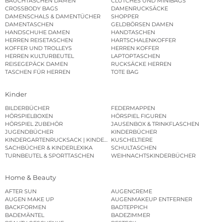
BAUCHTASCHEN DAMEN
CLUTCHES UND MINIBAGS
CROSSBODY BAGS
DAMENRUCKSÄCKE
DAMENSCHALS & DAMENTÜCHER
SHOPPER
DAMENTASCHEN
GELDBÖRSEN DAMEN
HANDSCHUHE DAMEN
HANDTASCHEN
HERREN REISETASCHEN
HARTSCHALENKOFFER
KOFFER UND TROLLEYS
HERREN KOFFER
HERREN KULTURBEUTEL
LAPTOPTASCHEN
REISEGEPÄCK DAMEN
RUCKSÄCKE HERREN
TASCHEN FÜR HERREN
TOTE BAG
Kinder
BILDERBÜCHER
FEDERMAPPEN
HÖRSPIELBOXEN
HÖRSPIEL FIGUREN
HÖRSPIEL ZUBEHÖR
JAUSENBOX & TRINKFLASCHEN
JUGENDBÜCHER
KINDERBÜCHER
KINDERGARTENRUCKSACK | KINDERGARTENBEUTEL
KUSCHELTIERE
SACHBÜCHER & KINDERLEXIKA
SCHULTASCHEN
TURNBEUTEL & SPORTTASCHEN
WEIHNACHTSKINDERBÜCHER
Home & Beauty
AFTER SUN
AUGENCREME
AUGEN MAKE UP
AUGENMAKEUP ENTFERNER
BACKFORMEN
BADTEPPICH
BADEMÄNTEL
BADEZIMMER