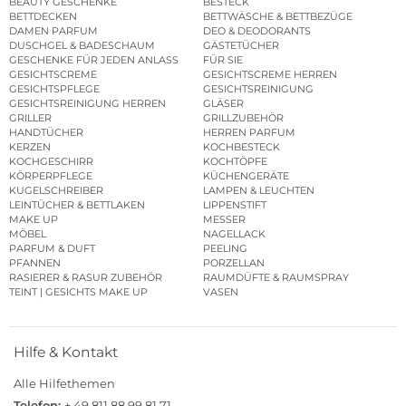
BEAUTY GESCHENKE
BESTECK
BETTDECKEN
BETTWÄSCHE & BETTBEZÜGE
DAMEN PARFUM
DEO & DEODORANTS
DUSCHGEL & BADESCHAUM
GÄSTETÜCHER
GESCHENKE FÜR JEDEN ANLASS
FÜR SIE
GESICHTSCREME
GESICHTSCREME HERREN
GESICHTSPFLEGE
GESICHTSREINIGUNG
GESICHTSREINIGUNG HERREN
GLÄSER
GRILLER
GRILLZUBEHÖR
HANDTÜCHER
HERREN PARFUM
KERZEN
KOCHBESTECK
KOCHGESCHIRR
KOCHTÖPFE
KÖRPERPFLEGE
KÜCHENGERÄTE
KUGELSCHREIBER
LAMPEN & LEUCHTEN
LEINTÜCHER & BETTLAKEN
LIPPENSTIFT
MAKE UP
MESSER
MÖBEL
NAGELLACK
PARFUM & DUFT
PEELING
PFANNEN
PORZELLAN
RASIERER & RASUR ZUBEHÖR
RAUMDÜFTE & RAUMSPRAY
TEINT | GESICHTS MAKE UP
VASEN
Hilfe & Kontakt
Alle Hilfethemen
Telefon:
+ 49 811 88 99 81 71