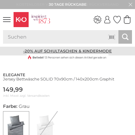
30 TAGE RÜCKGABE
NEW IN
WEDDING
VIBES
-20% AUF SCHULTASCHEN & KINDERMODE
Beliebt!
13 Personen sehen sich diesen Artikel gerade an
ELEGANTE
Jersey Bettwäsche SOLID 70x90cm / 140x200cm Graphit
149,99
inkl. Mwst zzgl.
Versandkosten
Farbe:
Grau