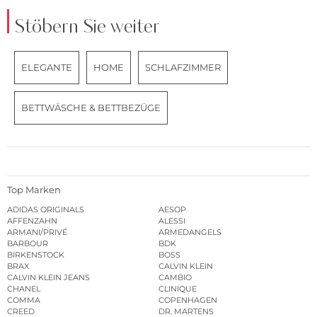
Stöbern Sie weiter
ELEGANTE
HOME
SCHLAFZIMMER
BETTWÄSCHE & BETTBEZÜGE
Top Marken
ADIDAS ORIGINALS
AESOP
AFFENZAHN
ALESSI
ARMANI/PRIVÉ
ARMEDANGELS
BARBOUR
BDK
BIRKENSTOCK
BOSS
BRAX
CALVIN KLEIN
CALVIN KLEIN JEANS
CAMBIO
CHANEL
CLINIQUE
COMMA
COPENHAGEN
CREED
DR. MARTENS