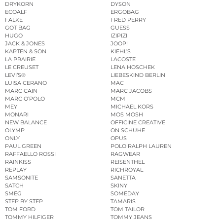
DRYKORN
DYSON
ECOALF
ERGOBAG
FALKE
FRED PERRY
GOT BAG
GUESS
HUGO
IZIPIZI
JACK & JONES
JOOP!
KAPTEN & SON
KIEHL’S
LA PRAIRIE
LACOSTE
LE CREUSET
LENA HOSCHEK
LEVI’S®
LIEBESKIND BERLIN
LUISA CERANO
MAC
MARC CAIN
MARC JACOBS
MARC O’POLO
MCM
MEY
MICHAEL KORS
MONARI
MOS MOSH
NEW BALANCE
OFFICINE CREATIVE
OLYMP
ON SCHUHE
ONLY
OPUS
PAUL GREEN
POLO RALPH LAUREN
RAFFAELLO ROSSI
RAGWEAR
RAINKISS
REISENTHEL
REPLAY
RICHROYAL
SAMSONITE
SANETTA
SATCH
SKINY
SMEG
SOMEDAY
STEP BY STEP
TAMARIS
TOM FORD
TOM TAILOR
TOMMY HILFIGER
TOMMY JEANS