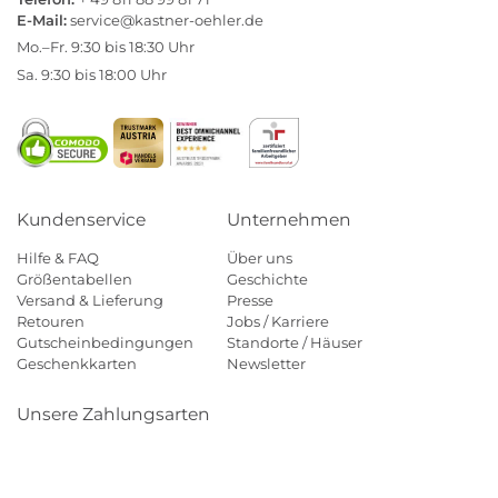
E-Mail:
service@kastner-oehler.de
Mo.–Fr. 9:30 bis 18:30 Uhr
Sa. 9:30 bis 18:00 Uhr
Kundenservice
Unternehmen
Hilfe & FAQ
Über uns
Größentabellen
Geschichte
Versand & Lieferung
Presse
Retouren
Jobs / Karriere
Gutscheinbedingungen
Standorte / Häuser
Geschenkkarten
Newsletter
Unsere Zahlungsarten
Klarna
Mastercard
Visa
Diners
Applepay
Amazon
Payp