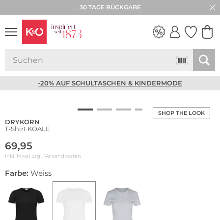
30 TAGE RÜCKGABE
NEW IN
WEDDING
VIBES
-20% AUF SCHULTASCHEN & KINDERMODE
SHOP THE LOOK
DRYKORN
T-Shirt KOALE
69,95
inkl. Mwst zzgl.
Versandkosten
Farbe:
Weiss