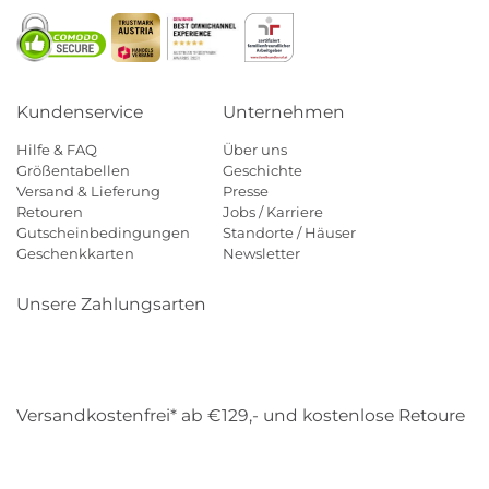
Kundenservice
Unternehmen
Hilfe & FAQ
Über uns
Größentabellen
Geschichte
Versand & Lieferung
Presse
Retouren
Jobs / Karriere
Gutscheinbedingungen
Standorte / Häuser
Geschenkkarten
Newsletter
Unsere Zahlungsarten
Klarna
Mastercard
Visa
Diners
Applepay
Amazon
Payp
Versandkostenfrei* ab €129,- und kostenlose Retoure
DHL
Gebrüder Weiss