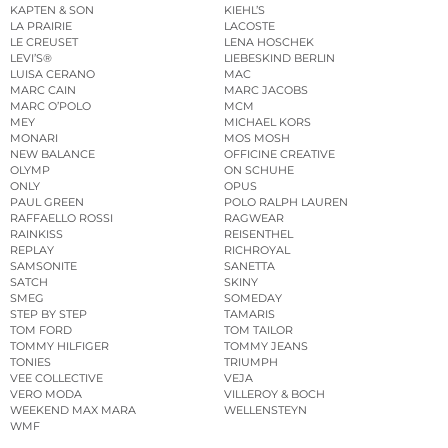
KAPTEN & SON
KIEHL’S
LA PRAIRIE
LACOSTE
LE CREUSET
LENA HOSCHEK
LEVI’S®
LIEBESKIND BERLIN
LUISA CERANO
MAC
MARC CAIN
MARC JACOBS
MARC O’POLO
MCM
MEY
MICHAEL KORS
MONARI
MOS MOSH
NEW BALANCE
OFFICINE CREATIVE
OLYMP
ON SCHUHE
ONLY
OPUS
PAUL GREEN
POLO RALPH LAUREN
RAFFAELLO ROSSI
RAGWEAR
RAINKISS
REISENTHEL
REPLAY
RICHROYAL
SAMSONITE
SANETTA
SATCH
SKINY
SMEG
SOMEDAY
STEP BY STEP
TAMARIS
TOM FORD
TOM TAILOR
TOMMY HILFIGER
TOMMY JEANS
TONIES
TRIUMPH
VEE COLLECTIVE
VEJA
VERO MODA
VILLEROY & BOCH
WEEKEND MAX MARA
WELLENSTEYN
WMF