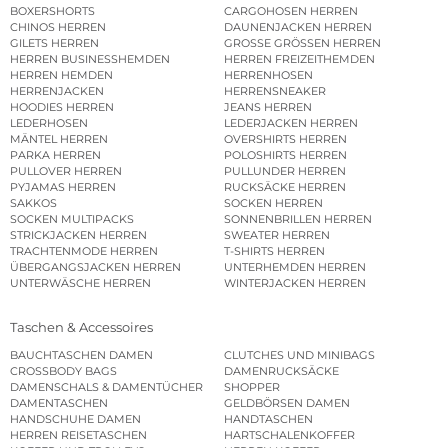
BOXERSHORTS
CARGOHOSEN HERREN
CHINOS HERREN
DAUNENJACKEN HERREN
GILETS HERREN
GROSSE GRÖSSEN HERREN
HERREN BUSINESSHEMDEN
HERREN FREIZEITHEMDEN
HERREN HEMDEN
HERRENHOSEN
HERRENJACKEN
HERRENSNEAKER
HOODIES HERREN
JEANS HERREN
LEDERHOSEN
LEDERJACKEN HERREN
MÄNTEL HERREN
OVERSHIRTS HERREN
PARKA HERREN
POLOSHIRTS HERREN
PULLOVER HERREN
PULLUNDER HERREN
PYJAMAS HERREN
RUCKSÄCKE HERREN
SAKKOS
SOCKEN HERREN
SOCKEN MULTIPACKS
SONNENBRILLEN HERREN
STRICKJACKEN HERREN
SWEATER HERREN
TRACHTENMODE HERREN
T-SHIRTS HERREN
ÜBERGANGSJACKEN HERREN
UNTERHEMDEN HERREN
UNTERWÄSCHE HERREN
WINTERJACKEN HERREN
Taschen & Accessoires
BAUCHTASCHEN DAMEN
CLUTCHES UND MINIBAGS
CROSSBODY BAGS
DAMENRUCKSÄCKE
DAMENSCHALS & DAMENTÜCHER
SHOPPER
DAMENTASCHEN
GELDBÖRSEN DAMEN
HANDSCHUHE DAMEN
HANDTASCHEN
HERREN REISETASCHEN
HARTSCHALENKOFFER