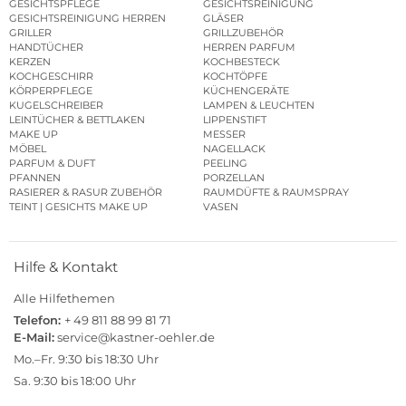
GESICHTSPFLEGE
GESICHTSREINIGUNG
GESICHTSREINIGUNG HERREN
GLÄSER
GRILLER
GRILLZUBEHÖR
HANDTÜCHER
HERREN PARFUM
KERZEN
KOCHBESTECK
KOCHGESCHIRR
KOCHTÖPFE
KÖRPERPFLEGE
KÜCHENGERÄTE
KUGELSCHREIBER
LAMPEN & LEUCHTEN
LEINTÜCHER & BETTLAKEN
LIPPENSTIFT
MAKE UP
MESSER
MÖBEL
NAGELLACK
PARFUM & DUFT
PEELING
PFANNEN
PORZELLAN
RASIERER & RASUR ZUBEHÖR
RAUMDÜFTE & RAUMSPRAY
TEINT | GESICHTS MAKE UP
VASEN
Hilfe & Kontakt
Alle Hilfethemen
Telefon:
+ 49 811 88 99 81 71
E-Mail:
service@kastner-oehler.de
Mo.–Fr. 9:30 bis 18:30 Uhr
Sa. 9:30 bis 18:00 Uhr