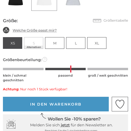
Größe:
Größentabelle
Welche Größe passt mir?
XS
S
M
L
XL
Alternativen
Größenbeurteilung:
?
klein / schmal
passend
groß / weit geschnitten
geschnitten
Achtung:
Nur noch 1 Stück verfügbar!
IN DEN WARENKORB
Wollen Sie -10% sparen?
Melden Sie sich
jetzt
für den Newsletter an.
Beachten Sie die Gutscheinbedingungen.