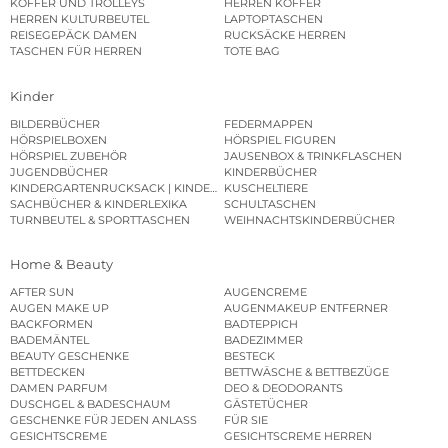
KOFFER UND TROLLEYS
HERREN KOFFER
HERREN KULTURBEUTEL
LAPTOPTASCHEN
REISEGEPÄCK DAMEN
RUCKSÄCKE HERREN
TASCHEN FÜR HERREN
TOTE BAG
Kinder
BILDERBÜCHER
FEDERMAPPEN
HÖRSPIELBOXEN
HÖRSPIEL FIGUREN
HÖRSPIEL ZUBEHÖR
JAUSENBOX & TRINKFLASCHEN
JUGENDBÜCHER
KINDERBÜCHER
KINDERGARTENRUCKSACK | KINDERGARTENBEUTEL
KUSCHELTIERE
SACHBÜCHER & KINDERLEXIKA
SCHULTASCHEN
TURNBEUTEL & SPORTTASCHEN
WEIHNACHTSKINDERBÜCHER
Home & Beauty
AFTER SUN
AUGENCREME
AUGEN MAKE UP
AUGENMAKEUP ENTFERNER
BACKFORMEN
BADTEPPICH
BADEMÄNTEL
BADEZIMMER
BEAUTY GESCHENKE
BESTECK
BETTDECKEN
BETTWÄSCHE & BETTBEZÜGE
DAMEN PARFUM
DEO & DEODORANTS
DUSCHGEL & BADESCHAUM
GÄSTETÜCHER
GESCHENKE FÜR JEDEN ANLASS
FÜR SIE
GESICHTSCREME
GESICHTSCREME HERREN