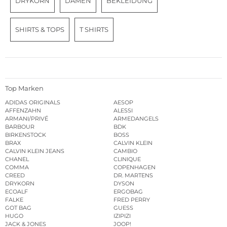
DRYKORN
DAMEN
BEKLEIDUNG
SHIRTS & TOPS
T SHIRTS
Top Marken
ADIDAS ORIGINALS
AESOP
AFFENZAHN
ALESSI
ARMANI/PRIVÉ
ARMEDANGELS
BARBOUR
BDK
BIRKENSTOCK
BOSS
BRAX
CALVIN KLEIN
CALVIN KLEIN JEANS
CAMBIO
CHANEL
CLINIQUE
COMMA
COPENHAGEN
CREED
DR. MARTENS
DRYKORN
DYSON
ECOALF
ERGOBAG
FALKE
FRED PERRY
GOT BAG
GUESS
HUGO
IZIPIZI
JACK & JONES
JOOP!