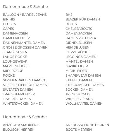
Damenmode & Schuhe
BALLOON / BARREL JEANS
BHS
BIKINIS
BLAZER FÜR DAMEN
BLUSEN
BOOTS
CAPES
CHELSEABOOTS
DAMENHOSEN
DAMENJACKEN
DAMENKLEIDER
DAMENPULLOVER
DAUNENMÄNTEL DAMEN
DIRNDLBLUSEN
GROSSE GRÖSSEN DAMEN
HEMDBLUSEN
JEANS DAMEN
KURZE RÖCKE
LANGE RÖCKE
LEGGINGS DAMEN
LOUNGEWEAR
MÄNTEL DAMEN
MARLENEHOSE
MAXIKLEIDER
MIDI RÖCKE
MIDIKLEIDER
RÖCKE
SHAPEWEAR DAMEN
SONNENBRILLEN DAMEN
STIEFEL DAMEN
STIEFELETTEN FÜR DAMEN
STRICKJACKEN DAMEN
SWEATER DAMEN
SOCKEN DAMEN
TRACHTENKLEIDER
TRENCHCOATS
T-SHIRTS DAMEN
WIDELEG JEANS
WINTERJACKEN DAMEN
WOLLMÄNTEL DAMEN
Herrenmode & Schuhe
ANZÜGE & SMOKINGS
ANZUGSSCHUHE HERREN
BLOUSON HERREN
BOOTS HERREN