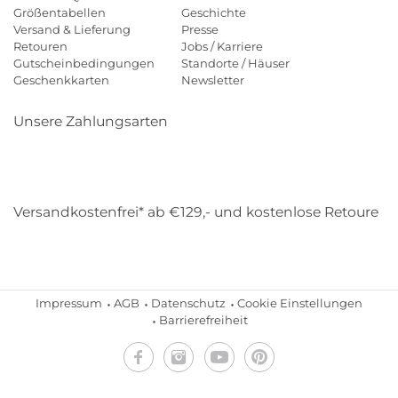
Größentabellen
Geschichte
Versand & Lieferung
Presse
Retouren
Jobs / Karriere
Gutscheinbedingungen
Standorte / Häuser
Geschenkkarten
Newsletter
Unsere Zahlungsarten
Klarna
Mastercard
Visa
Diners
Applepay
Amazon
Payp
Versandkostenfrei* ab €129,- und kostenlose Retoure
DHL
Gebrüder Weiss
Impressum
AGB
Datenschutz
Cookie Einstellungen
Barrierefreiheit