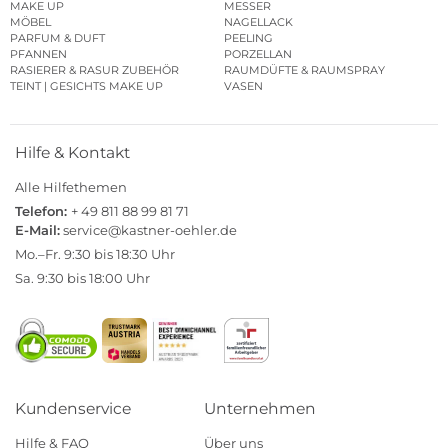
MAKE UP
MESSER
MÖBEL
NAGELLACK
PARFUM & DUFT
PEELING
PFANNEN
PORZELLAN
RASIERER & RASUR ZUBEHÖR
RAUMDÜFTE & RAUMSPRAY
TEINT | GESICHTS MAKE UP
VASEN
Hilfe & Kontakt
Alle Hilfethemen
Telefon:
+ 49 811 88 99 81 71
E-Mail:
service@kastner-oehler.de
Mo.–Fr. 9:30 bis 18:30 Uhr
Sa. 9:30 bis 18:00 Uhr
Kundenservice
Unternehmen
Hilfe & FAQ
Über uns