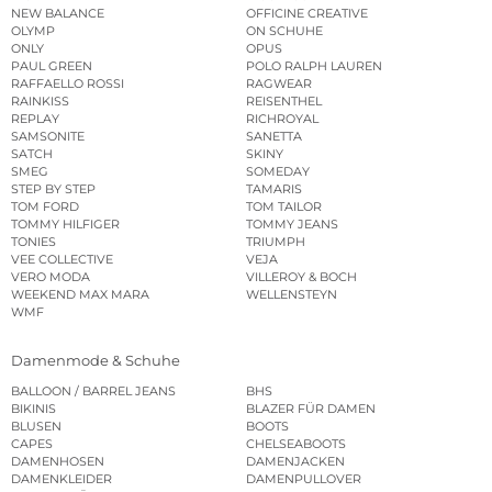
NEW BALANCE
OFFICINE CREATIVE
OLYMP
ON SCHUHE
ONLY
OPUS
PAUL GREEN
POLO RALPH LAUREN
RAFFAELLO ROSSI
RAGWEAR
RAINKISS
REISENTHEL
REPLAY
RICHROYAL
SAMSONITE
SANETTA
SATCH
SKINY
SMEG
SOMEDAY
STEP BY STEP
TAMARIS
TOM FORD
TOM TAILOR
TOMMY HILFIGER
TOMMY JEANS
TONIES
TRIUMPH
VEE COLLECTIVE
VEJA
VERO MODA
VILLEROY & BOCH
WEEKEND MAX MARA
WELLENSTEYN
WMF
Damenmode & Schuhe
BALLOON / BARREL JEANS
BHS
BIKINIS
BLAZER FÜR DAMEN
BLUSEN
BOOTS
CAPES
CHELSEABOOTS
DAMENHOSEN
DAMENJACKEN
DAMENKLEIDER
DAMENPULLOVER