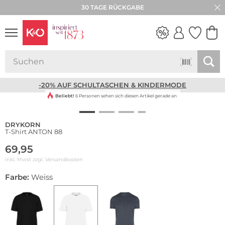
30 TAGE RÜCKGABE
NEW IN
WEDDING
VIBES
-20% AUF SCHULTASCHEN & KINDERMODE
Beliebt!
6 Personen sehen sich diesen Artikel gerade an
DRYKORN
T-Shirt ANTON 88
69,95
inkl. Mwst zzgl.
Versandkosten
Farbe:
Weiss