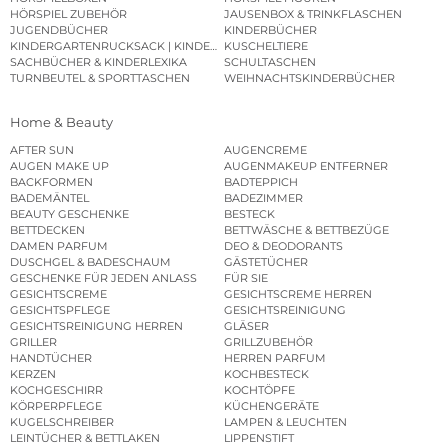
HÖRSPIEL ZUBEHÖR
JAUSENBOX & TRINKFLASCHEN
JUGENDBÜCHER
KINDERBÜCHER
KINDERGARTENRUCKSACK | KINDERGARTENBEUTEL
KUSCHELTIERE
SACHBÜCHER & KINDERLEXIKA
SCHULTASCHEN
TURNBEUTEL & SPORTTASCHEN
WEIHNACHTSKINDERBÜCHER
Home & Beauty
AFTER SUN
AUGENCREME
AUGEN MAKE UP
AUGENMAKEUP ENTFERNER
BACKFORMEN
BADTEPPICH
BADEMÄNTEL
BADEZIMMER
BEAUTY GESCHENKE
BESTECK
BETTDECKEN
BETTWÄSCHE & BETTBEZÜGE
DAMEN PARFUM
DEO & DEODORANTS
DUSCHGEL & BADESCHAUM
GÄSTETÜCHER
GESCHENKE FÜR JEDEN ANLASS
FÜR SIE
GESICHTSCREME
GESICHTSCREME HERREN
GESICHTSPFLEGE
GESICHTSREINIGUNG
GESICHTSREINIGUNG HERREN
GLÄSER
GRILLER
GRILLZUBEHÖR
HANDTÜCHER
HERREN PARFUM
KERZEN
KOCHBESTECK
KOCHGESCHIRR
KOCHTÖPFE
KÖRPERPFLEGE
KÜCHENGERÄTE
KUGELSCHREIBER
LAMPEN & LEUCHTEN
LEINTÜCHER & BETTLAKEN
LIPPENSTIFT