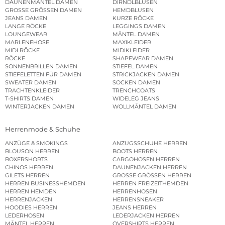
DAUNENMÄNTEL DAMEN
DIRNDLBLUSEN
GROSSE GRÖSSEN DAMEN
HEMDBLUSEN
JEANS DAMEN
KURZE RÖCKE
LANGE RÖCKE
LEGGINGS DAMEN
LOUNGEWEAR
MÄNTEL DAMEN
MARLENEHOSE
MAXIKLEIDER
MIDI RÖCKE
MIDIKLEIDER
RÖCKE
SHAPEWEAR DAMEN
SONNENBRILLEN DAMEN
STIEFEL DAMEN
STIEFELETTEN FÜR DAMEN
STRICKJACKEN DAMEN
SWEATER DAMEN
SOCKEN DAMEN
TRACHTENKLEIDER
TRENCHCOATS
T-SHIRTS DAMEN
WIDELEG JEANS
WINTERJACKEN DAMEN
WOLLMÄNTEL DAMEN
Herrenmode & Schuhe
ANZÜGE & SMOKINGS
ANZUGSSCHUHE HERREN
BLOUSON HERREN
BOOTS HERREN
BOXERSHORTS
CARGOHOSEN HERREN
CHINOS HERREN
DAUNENJACKEN HERREN
GILETS HERREN
GROSSE GRÖSSEN HERREN
HERREN BUSINESSHEMDEN
HERREN FREIZEITHEMDEN
HERREN HEMDEN
HERRENHOSEN
HERRENJACKEN
HERRENSNEAKER
HOODIES HERREN
JEANS HERREN
LEDERHOSEN
LEDERJACKEN HERREN
MÄNTEL HERREN
OVERSHIRTS HERREN