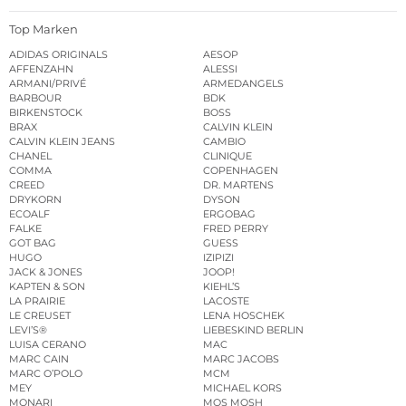
Top Marken
ADIDAS ORIGINALS
AESOP
AFFENZAHN
ALESSI
ARMANI/PRIVÉ
ARMEDANGELS
BARBOUR
BDK
BIRKENSTOCK
BOSS
BRAX
CALVIN KLEIN
CALVIN KLEIN JEANS
CAMBIO
CHANEL
CLINIQUE
COMMA
COPENHAGEN
CREED
DR. MARTENS
DRYKORN
DYSON
ECOALF
ERGOBAG
FALKE
FRED PERRY
GOT BAG
GUESS
HUGO
IZIPIZI
JACK & JONES
JOOP!
KAPTEN & SON
KIEHL’S
LA PRAIRIE
LACOSTE
LE CREUSET
LENA HOSCHEK
LEVI’S®
LIEBESKIND BERLIN
LUISA CERANO
MAC
MARC CAIN
MARC JACOBS
MARC O’POLO
MCM
MEY
MICHAEL KORS
MONARI
MOS MOSH