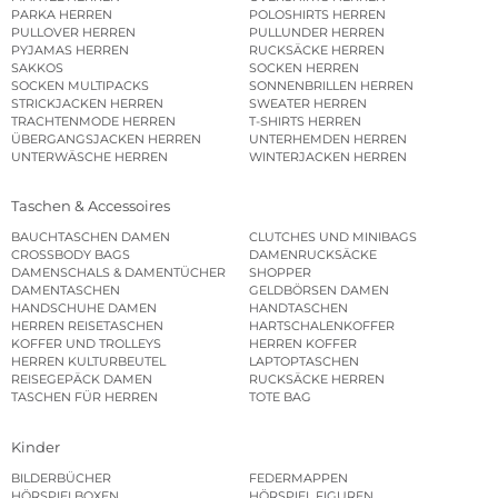
PARKA HERREN
POLOSHIRTS HERREN
PULLOVER HERREN
PULLUNDER HERREN
PYJAMAS HERREN
RUCKSÄCKE HERREN
SAKKOS
SOCKEN HERREN
SOCKEN MULTIPACKS
SONNENBRILLEN HERREN
STRICKJACKEN HERREN
SWEATER HERREN
TRACHTENMODE HERREN
T-SHIRTS HERREN
ÜBERGANGSJACKEN HERREN
UNTERHEMDEN HERREN
UNTERWÄSCHE HERREN
WINTERJACKEN HERREN
Taschen & Accessoires
BAUCHTASCHEN DAMEN
CLUTCHES UND MINIBAGS
CROSSBODY BAGS
DAMENRUCKSÄCKE
DAMENSCHALS & DAMENTÜCHER
SHOPPER
DAMENTASCHEN
GELDBÖRSEN DAMEN
HANDSCHUHE DAMEN
HANDTASCHEN
HERREN REISETASCHEN
HARTSCHALENKOFFER
KOFFER UND TROLLEYS
HERREN KOFFER
HERREN KULTURBEUTEL
LAPTOPTASCHEN
REISEGEPÄCK DAMEN
RUCKSÄCKE HERREN
TASCHEN FÜR HERREN
TOTE BAG
Kinder
BILDERBÜCHER
FEDERMAPPEN
HÖRSPIELBOXEN
HÖRSPIEL FIGUREN