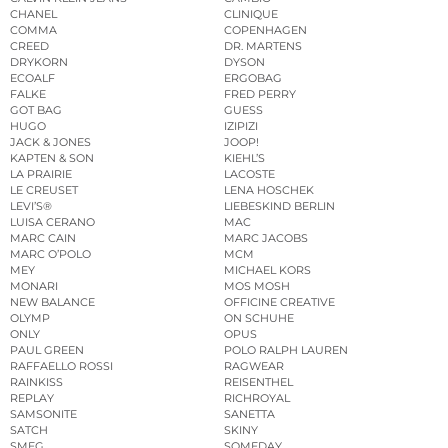
CHANEL
CLINIQUE
COMMA
COPENHAGEN
CREED
DR. MARTENS
DRYKORN
DYSON
ECOALF
ERGOBAG
FALKE
FRED PERRY
GOT BAG
GUESS
HUGO
IZIPIZI
JACK & JONES
JOOP!
KAPTEN & SON
KIEHL’S
LA PRAIRIE
LACOSTE
LE CREUSET
LENA HOSCHEK
LEVI’S®
LIEBESKIND BERLIN
LUISA CERANO
MAC
MARC CAIN
MARC JACOBS
MARC O’POLO
MCM
MEY
MICHAEL KORS
MONARI
MOS MOSH
NEW BALANCE
OFFICINE CREATIVE
OLYMP
ON SCHUHE
ONLY
OPUS
PAUL GREEN
POLO RALPH LAUREN
RAFFAELLO ROSSI
RAGWEAR
RAINKISS
REISENTHEL
REPLAY
RICHROYAL
SAMSONITE
SANETTA
SATCH
SKINY
SMEG
SOMEDAY