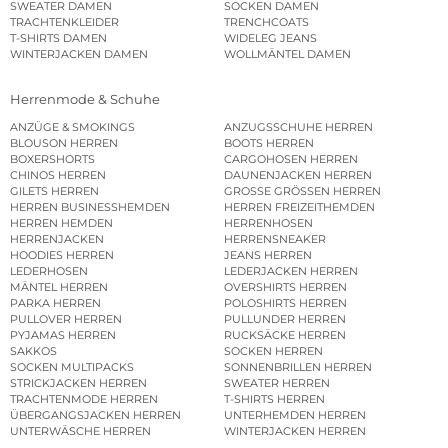
SWEATER DAMEN
SOCKEN DAMEN
TRACHTENKLEIDER
TRENCHCOATS
T-SHIRTS DAMEN
WIDELEG JEANS
WINTERJACKEN DAMEN
WOLLMÄNTEL DAMEN
Herrenmode & Schuhe
ANZÜGE & SMOKINGS
ANZUGSSCHUHE HERREN
BLOUSON HERREN
BOOTS HERREN
BOXERSHORTS
CARGOHOSEN HERREN
CHINOS HERREN
DAUNENJACKEN HERREN
GILETS HERREN
GROSSE GRÖSSEN HERREN
HERREN BUSINESSHEMDEN
HERREN FREIZEITHEMDEN
HERREN HEMDEN
HERRENHOSEN
HERRENJACKEN
HERRENSNEAKER
HOODIES HERREN
JEANS HERREN
LEDERHOSEN
LEDERJACKEN HERREN
MÄNTEL HERREN
OVERSHIRTS HERREN
PARKA HERREN
POLOSHIRTS HERREN
PULLOVER HERREN
PULLUNDER HERREN
PYJAMAS HERREN
RUCKSÄCKE HERREN
SAKKOS
SOCKEN HERREN
SOCKEN MULTIPACKS
SONNENBRILLEN HERREN
STRICKJACKEN HERREN
SWEATER HERREN
TRACHTENMODE HERREN
T-SHIRTS HERREN
ÜBERGANGSJACKEN HERREN
UNTERHEMDEN HERREN
UNTERWÄSCHE HERREN
WINTERJACKEN HERREN