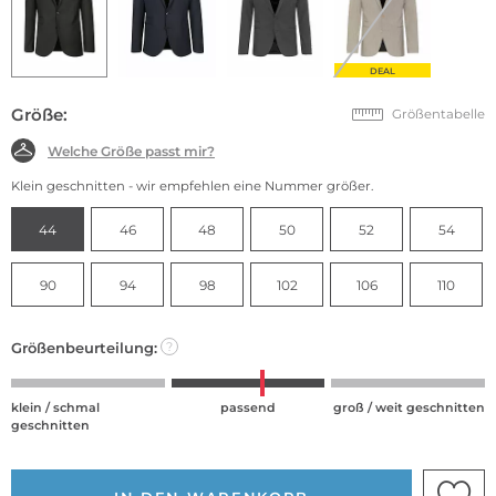
DEAL
Größe:
Größentabelle
Welche Größe passt mir?
Klein geschnitten - wir empfehlen eine Nummer größer.
44
46
48
50
52
54
90
94
98
102
106
110
Größenbeurteilung:
?
klein / schmal
passend
groß / weit geschnitten
geschnitten