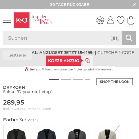
30 TAGE RÜCKGABE
NEW IN
WEDDING
VIBES
ANZUGSPECIAL: ANZUGSET JETZT UM 199,-
|
GUTSCHEINCODE:
Bestseller
KOE26-ANZUG
Beliebt!
11 Personen haben den Artikel gerade im Warenkorb
SHOP THE LOOK
DRYKORN
Sakko "Drynamic Irving"
289,95
inkl. Mwst zzgl.
Versandkosten
Farbe:
Schwarz