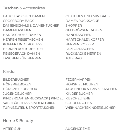
Taschen & Accessoires
BAUCHTASCHEN DAMEN
CLUTCHES UND MINIBAGS
CROSSBODY BAGS
DAMENRUCKSÄCKE
DAMENSCHALS & DAMENTÜCHER
SHOPPER
DAMENTASCHEN
GELDBÖRSEN DAMEN
HANDSCHUHE DAMEN
HANDTASCHEN
HERREN REISETASCHEN
HARTSCHALENKOFFER
KOFFER UND TROLLEYS
HERREN KOFFER
HERREN KULTURBEUTEL
LAPTOPTASCHEN
REISEGEPÄCK DAMEN
RUCKSÄCKE HERREN
TASCHEN FÜR HERREN
TOTE BAG
Kinder
BILDERBÜCHER
FEDERMAPPEN
HÖRSPIELBOXEN
HÖRSPIEL FIGUREN
HÖRSPIEL ZUBEHÖR
JAUSENBOX & TRINKFLASCHEN
JUGENDBÜCHER
KINDERBÜCHER
KINDERGARTENRUCKSACK | KINDERGARTENBEUTEL
KUSCHELTIERE
SACHBÜCHER & KINDERLEXIKA
SCHULTASCHEN
TURNBEUTEL & SPORTTASCHEN
WEIHNACHTSKINDERBÜCHER
Home & Beauty
AFTER SUN
AUGENCREME