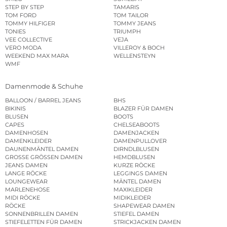
STEP BY STEP
TAMARIS
TOM FORD
TOM TAILOR
TOMMY HILFIGER
TOMMY JEANS
TONIES
TRIUMPH
VEE COLLECTIVE
VEJA
VERO MODA
VILLEROY & BOCH
WEEKEND MAX MARA
WELLENSTEYN
WMF
Damenmode & Schuhe
BALLOON / BARREL JEANS
BHS
BIKINIS
BLAZER FÜR DAMEN
BLUSEN
BOOTS
CAPES
CHELSEABOOTS
DAMENHOSEN
DAMENJACKEN
DAMENKLEIDER
DAMENPULLOVER
DAUNENMÄNTEL DAMEN
DIRNDLBLUSEN
GROSSE GRÖSSEN DAMEN
HEMDBLUSEN
JEANS DAMEN
KURZE RÖCKE
LANGE RÖCKE
LEGGINGS DAMEN
LOUNGEWEAR
MÄNTEL DAMEN
MARLENEHOSE
MAXIKLEIDER
MIDI RÖCKE
MIDIKLEIDER
RÖCKE
SHAPEWEAR DAMEN
SONNENBRILLEN DAMEN
STIEFEL DAMEN
STIEFELETTEN FÜR DAMEN
STRICKJACKEN DAMEN