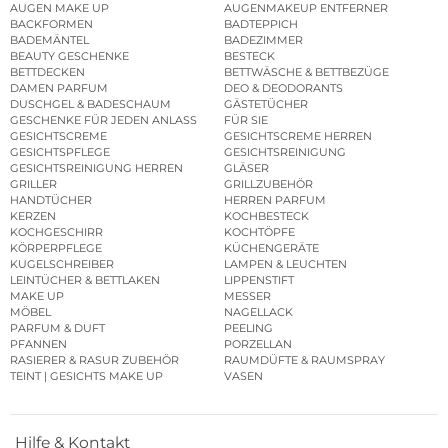
AUGEN MAKE UP
AUGENMAKEUP ENTFERNER
BACKFORMEN
BADTEPPICH
BADEMÄNTEL
BADEZIMMER
BEAUTY GESCHENKE
BESTECK
BETTDECKEN
BETTWÄSCHE & BETTBEZÜGE
DAMEN PARFUM
DEO & DEODORANTS
DUSCHGEL & BADESCHAUM
GÄSTETÜCHER
GESCHENKE FÜR JEDEN ANLASS
FÜR SIE
GESICHTSCREME
GESICHTSCREME HERREN
GESICHTSPFLEGE
GESICHTSREINIGUNG
GESICHTSREINIGUNG HERREN
GLÄSER
GRILLER
GRILLZUBEHÖR
HANDTÜCHER
HERREN PARFUM
KERZEN
KOCHBESTECK
KOCHGESCHIRR
KOCHTÖPFE
KÖRPERPFLEGE
KÜCHENGERÄTE
KUGELSCHREIBER
LAMPEN & LEUCHTEN
LEINTÜCHER & BETTLAKEN
LIPPENSTIFT
MAKE UP
MESSER
MÖBEL
NAGELLACK
PARFUM & DUFT
PEELING
PFANNEN
PORZELLAN
RASIERER & RASUR ZUBEHÖR
RAUMDÜFTE & RAUMSPRAY
TEINT | GESICHTS MAKE UP
VASEN
Hilfe & Kontakt