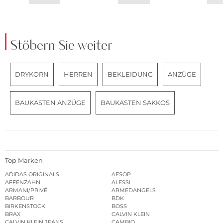
Stöbern Sie weiter
DRYKORN
HERREN
BEKLEIDUNG
ANZÜGE
BAUKASTEN ANZÜGE
BAUKASTEN SAKKOS
Top Marken
ADIDAS ORIGINALS
AESOP
AFFENZAHN
ALESSI
ARMANI/PRIVÉ
ARMEDANGELS
BARBOUR
BDK
BIRKENSTOCK
BOSS
BRAX
CALVIN KLEIN
CALVIN KLEIN JEANS
CAMBIO