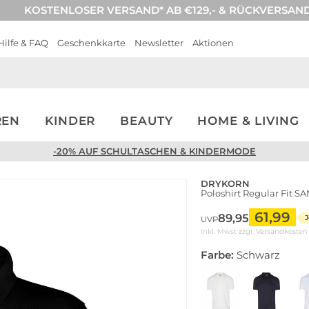
KOSTENLOSER VERSAND* AB €129,- & RÜCKVERSAN
Hilfe & FAQ
Geschenkkarte
Newsletter
Aktionen
REN
KINDER
BEAUTY
HOME & LIVING
-20% AUF SCHULTASCHEN & KINDERMODE
DRYKORN
Poloshirt Regular Fit S
61,99
89,95
J
UVP
inkl. Mwst zzgl.
Versandkosten
Farbe:
Schwarz