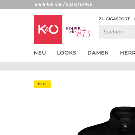
★★★★★ 4,8 / 5,0 STERNE
ZU GIGASPORT
GET THE
NEW IN
WEDDING
LOOK
VIBES
NEU
LOOKS
DAMEN
HER
DEAL