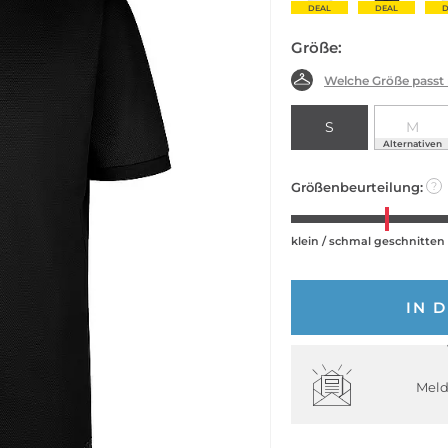
DEAL
DEAL
D
Größe:
Welche Größe passt
S
M
Alternativen
Größenbeurteilung:
?
klein / schmal geschnitten
IN 
Meld