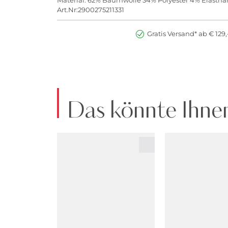
Material: 62% Baumwolle 34% Polyester 4% Elastha
Art.Nr:2900275211331
Gratis Versand* ab € 129,
Das könnte Ihnen