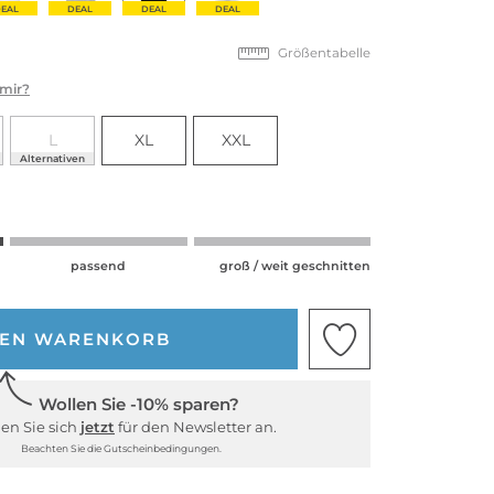
EAL
DEAL
DEAL
DEAL
Größentabelle
 mir?
L
XL
XXL
Alternativen
passend
groß / weit geschnitten
DEN WARENKORB
Wollen Sie -10% sparen?
en Sie sich
jetzt
für den Newsletter an.
Beachten Sie die Gutscheinbedingungen.