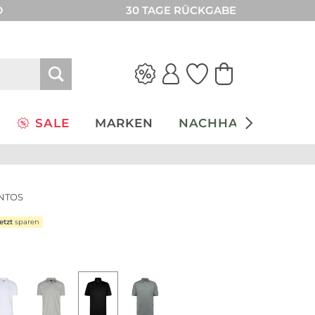
D
30 TAGE RÜCKGABE
SALE
MARKEN
NACHHALTIGKEIT
ANTOS
etzt
sparen