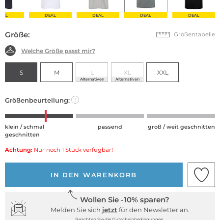
EAL
DEAL
DEAL
DEAL
DEAL
Größe:
Größentabelle
Welche Größe passt mir?
S
M
L
XL
XXL
Alternativen
Alternativen
Größenbeurteilung:
?
klein / schmal
passend
groß / weit geschnitten
geschnitten
Achtung:
Nur noch 1 Stück verfügbar!
IN DEN WARENKORB
Wollen Sie -10% sparen?
Melden Sie sich
jetzt
für den Newsletter an.
Beachten Sie die Gutscheinbedingungen.