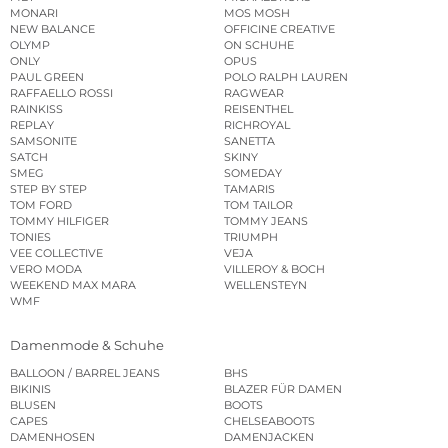
MONARI
MOS MOSH
NEW BALANCE
OFFICINE CREATIVE
OLYMP
ON SCHUHE
ONLY
OPUS
PAUL GREEN
POLO RALPH LAUREN
RAFFAELLO ROSSI
RAGWEAR
RAINKISS
REISENTHEL
REPLAY
RICHROYAL
SAMSONITE
SANETTA
SATCH
SKINY
SMEG
SOMEDAY
STEP BY STEP
TAMARIS
TOM FORD
TOM TAILOR
TOMMY HILFIGER
TOMMY JEANS
TONIES
TRIUMPH
VEE COLLECTIVE
VEJA
VERO MODA
VILLEROY & BOCH
WEEKEND MAX MARA
WELLENSTEYN
WMF
Damenmode & Schuhe
BALLOON / BARREL JEANS
BHS
BIKINIS
BLAZER FÜR DAMEN
BLUSEN
BOOTS
CAPES
CHELSEABOOTS
DAMENHOSEN
DAMENJACKEN