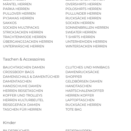
MÄNTEL HERREN
OVERSHIRTS HERREN
PARKA HERREN
POLOSHIRTS HERREN
PULLOVER HERREN
PULLUNDER HERREN
PYJAMAS HERREN
RUCKSÄCKE HERREN
SAKKOS
SOCKEN HERREN
SOCKEN MULTIPACKS
SONNENBRILLEN HERREN
STRICKJACKEN HERREN
SWEATER HERREN
TRACHTENMODE HERREN
T-SHIRTS HERREN
ÜBERGANGSJACKEN HERREN
UNTERHEMDEN HERREN
UNTERWÄSCHE HERREN
WINTERJACKEN HERREN
Taschen & Accessoires
BAUCHTASCHEN DAMEN
CLUTCHES UND MINIBAGS
CROSSBODY BAGS
DAMENRUCKSÄCKE
DAMENSCHALS & DAMENTÜCHER
SHOPPER
DAMENTASCHEN
GELDBÖRSEN DAMEN
HANDSCHUHE DAMEN
HANDTASCHEN
HERREN REISETASCHEN
HARTSCHALENKOFFER
KOFFER UND TROLLEYS
HERREN KOFFER
HERREN KULTURBEUTEL
LAPTOPTASCHEN
REISEGEPÄCK DAMEN
RUCKSÄCKE HERREN
TASCHEN FÜR HERREN
TOTE BAG
Kinder
BILDERBÜCHER
FEDERMAPPEN