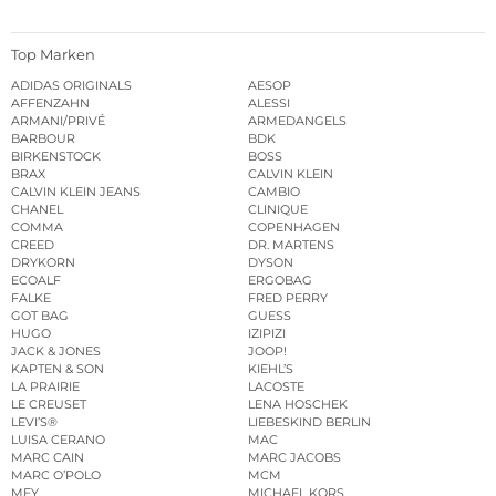
Top Marken
ADIDAS ORIGINALS
AESOP
AFFENZAHN
ALESSI
ARMANI/PRIVÉ
ARMEDANGELS
BARBOUR
BDK
BIRKENSTOCK
BOSS
BRAX
CALVIN KLEIN
CALVIN KLEIN JEANS
CAMBIO
CHANEL
CLINIQUE
COMMA
COPENHAGEN
CREED
DR. MARTENS
DRYKORN
DYSON
ECOALF
ERGOBAG
FALKE
FRED PERRY
GOT BAG
GUESS
HUGO
IZIPIZI
JACK & JONES
JOOP!
KAPTEN & SON
KIEHL’S
LA PRAIRIE
LACOSTE
LE CREUSET
LENA HOSCHEK
LEVI’S®
LIEBESKIND BERLIN
LUISA CERANO
MAC
MARC CAIN
MARC JACOBS
MARC O’POLO
MCM
MEY
MICHAEL KORS