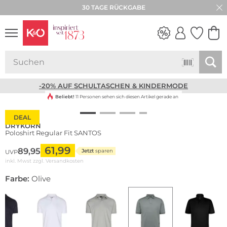
30 TAGE RÜCKGABE
NEW IN
WEDDING
VIBES
-20% AUF SCHULTASCHEN & KINDERMODE
Beliebt!
11 Personen sehen sich diesen Artikel gerade an
DEAL
DRYKORN
Poloshirt Regular Fit SANTOS
61,99
89,95
Jetzt
sparen
UVP
inkl. Mwst zzgl.
Versandkosten
Farbe:
Olive