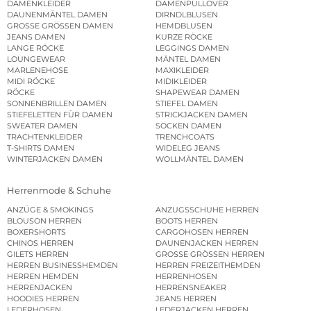
DAMENKLEIDER
DAMENPULLOVER
DAUNENMÄNTEL DAMEN
DIRNDLBLUSEN
GROSSE GRÖSSEN DAMEN
HEMDBLUSEN
JEANS DAMEN
KURZE RÖCKE
LANGE RÖCKE
LEGGINGS DAMEN
LOUNGEWEAR
MÄNTEL DAMEN
MARLENEHOSE
MAXIKLEIDER
MIDI RÖCKE
MIDIKLEIDER
RÖCKE
SHAPEWEAR DAMEN
SONNENBRILLEN DAMEN
STIEFEL DAMEN
STIEFELETTEN FÜR DAMEN
STRICKJACKEN DAMEN
SWEATER DAMEN
SOCKEN DAMEN
TRACHTENKLEIDER
TRENCHCOATS
T-SHIRTS DAMEN
WIDELEG JEANS
WINTERJACKEN DAMEN
WOLLMÄNTEL DAMEN
Herrenmode & Schuhe
ANZÜGE & SMOKINGS
ANZUGSSCHUHE HERREN
BLOUSON HERREN
BOOTS HERREN
BOXERSHORTS
CARGOHOSEN HERREN
CHINOS HERREN
DAUNENJACKEN HERREN
GILETS HERREN
GROSSE GRÖSSEN HERREN
HERREN BUSINESSHEMDEN
HERREN FREIZEITHEMDEN
HERREN HEMDEN
HERRENHOSEN
HERRENJACKEN
HERRENSNEAKER
HOODIES HERREN
JEANS HERREN
LEDERHOSEN
LEDERJACKEN HERREN