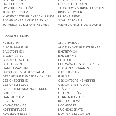
HÖRSPIELBOXEN
HÖRSPIEL FIGUREN
HÖRSPIEL ZUBEHÖR
JAUSENBOX & TRINKFLASCHEN
JUGENDBÜCHER
KINDERBÜCHER
KINDERGARTENRUCKSACK | KINDERGARTENBEUTEL
KUSCHELTIERE
SACHBÜCHER & KINDERLEXIKA
SCHULTASCHEN
TURNBEUTEL & SPORTTASCHEN
WEIHNACHTSKINDERBÜCHER
Home & Beauty
AFTER SUN
AUGENCREME
AUGEN MAKE UP
AUGENMAKEUP ENTFERNER
BACKFORMEN
BADTEPPICH
BADEMÄNTEL
BADEZIMMER
BEAUTY GESCHENKE
BESTECK
BETTDECKEN
BETTWÄSCHE & BETTBEZÜGE
DAMEN PARFUM
DEO & DEODORANTS
DUSCHGEL & BADESCHAUM
GÄSTETÜCHER
GESCHENKE FÜR JEDEN ANLASS
FÜR SIE
GESICHTSCREME
GESICHTSCREME HERREN
GESICHTSPFLEGE
GESICHTSREINIGUNG
GESICHTSREINIGUNG HERREN
GLÄSER
GRILLER
GRILLZUBEHÖR
HANDTÜCHER
HERREN PARFUM
KERZEN
KOCHBESTECK
KOCHGESCHIRR
KOCHTÖPFE
KÖRPERPFLEGE
KÜCHENGERÄTE
KUGELSCHREIBER
LAMPEN & LEUCHTEN