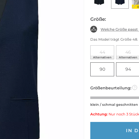
D
Größe:
Welche Größe passt
Das Model trägt Größe 48.
44
46
Alternativen
Alternativen
90
94
Größenbeurteilung:
?
klein / schmal geschnitten
Achtung:
Nur noch 3 Stück
IN 