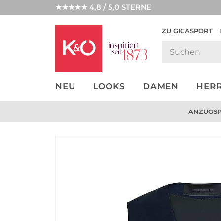
★★★★★ 4,8 / 5,0 STERNE
ZU GIGASPORT
GET THE
NEW IN
WEDDING
LOOK
VIBES
NEU
LOOKS
DAMEN
HER
ANZUGSPE