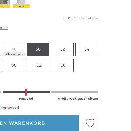
EAL
DEAL
Größentabelle
 mir?
48
50
52
54
Alternativen
98
102
106
passend
groß / weit geschnitten
 verfügbar!
DEN WARENKORB