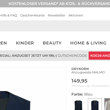
KOSTENLOSER VERSAND* AB €129,- & RÜCKVERSAN
Hilfe & FAQ
Geschenkkarte
Newsletter
Aktionen
REN
KINDER
BEAUTY
HOME & LIVING
CIAL: ANZUGSET JETZT UM 199,-
|
GUTSCHEINCODE:
KOE26-AN
DRYKORN
Anzugweste MALMO
149,95
inkl. Mwst zzgl.
Versandkosten
Farbe:
Blau