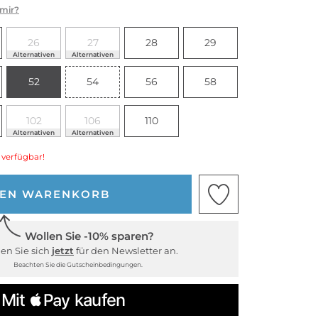
 mir?
26
27
28
29
Alternativen
Alternativen
52
54
56
58
102
106
110
Alternativen
Alternativen
 verfügbar!
DEN WARENKORB
Wollen Sie -10% sparen?
en Sie sich
jetzt
für den Newsletter an.
Beachten Sie die Gutscheinbedingungen.