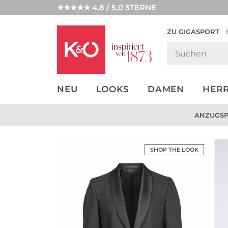
★★★★★ 4,8 / 5,0 STERNE
ZU GIGASPORT
GET THE
NEW IN
WEDDING
LOOK
VIBES
NEU
LOOKS
DAMEN
HER
ANZUGSPE
SHOP THE LOOK