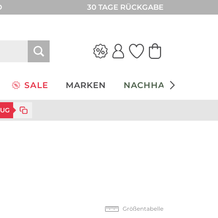
D
30 TAGE RÜCKGABE
SALE
MARKEN
NACHHALTIGKEIT
ZUG
Größentabelle