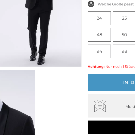
Welche Größe passt
24
25
48
50
94
98
Achtung:
Nur noch 1 Stück
IN 
Meld