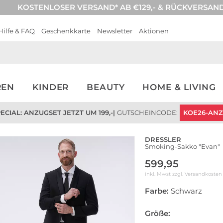
KOSTENLOSER VERSAND* AB €129,- & RÜCKVERSAN
Hilfe & FAQ
Geschenkkarte
Newsletter
Aktionen
REN
KINDER
BEAUTY
HOME & LIVING
CIAL: ANZUGSET JETZT UM 199,-
|
GUTSCHEINCODE:
KOE26-AN
DRESSLER
Smoking-Sakko "Evan"
599,95
inkl. Mwst zzgl.
Versandkosten
Farbe:
Schwarz
Größe: