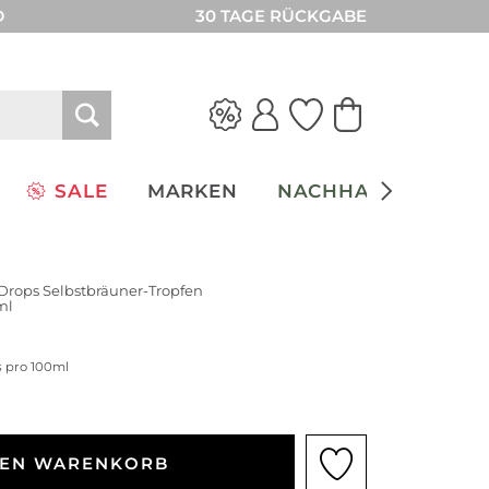
D
30 TAGE RÜCKGABE
SALE
MARKEN
NACHHALTIGKEIT
 Drops Selbstbräuner-Tropfen
ml
s pro 100ml
DEN WARENKORB