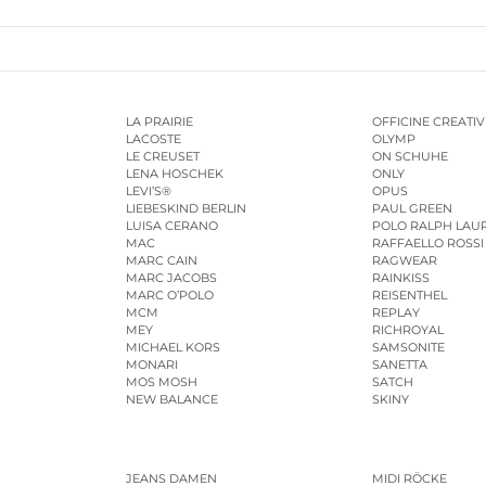
LA PRAIRIE
OFFICINE CREATIV
LACOSTE
OLYMP
LE CREUSET
ON SCHUHE
LENA HOSCHEK
ONLY
LEVI’S®
OPUS
LIEBESKIND BERLIN
PAUL GREEN
LUISA CERANO
POLO RALPH LAU
MAC
RAFFAELLO ROSSI
MARC CAIN
RAGWEAR
MARC JACOBS
RAINKISS
MARC O’POLO
REISENTHEL
MCM
REPLAY
MEY
RICHROYAL
MICHAEL KORS
SAMSONITE
MONARI
SANETTA
MOS MOSH
SATCH
NEW BALANCE
SKINY
JEANS DAMEN
MIDI RÖCKE