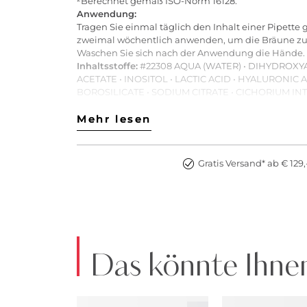
²Berechnet gemäß ISO-Norm 16128.
Anwendung:
Tragen Sie einmal täglich den Inhalt einer Pipette 
zweimal wöchentlich anwenden, um die Bräune zu 
Waschen Sie sich nach der Anwendung die Hände.
Inhaltsstoffe:
#22308 AQUA (WATER) • DIHYDROXYA
ACETATE • INOSITOL • LACTIC ACID • HYALURONI
BOROSILICATE • SODIUM CITRATE • CICHORIUM 
METABISULFITE • SODIUM STEAROYL GLUTAMATE • C
COLEUS BARBATUS ROOT EXTRACT • CI 19140 (YELLO
Mehr lesen
Mehr lesen
Art.Nr:2900283991348
Gratis Versand* ab € 129,
Das könnte Ihnen