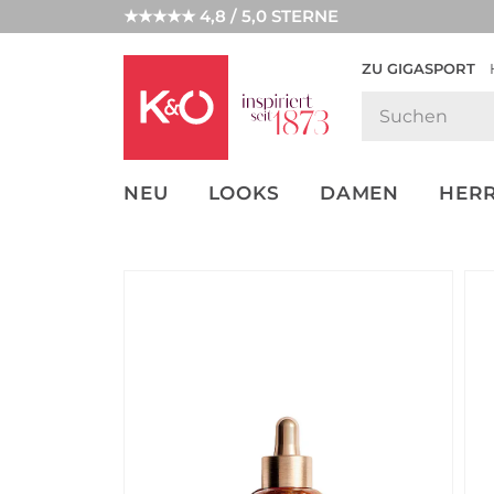
★★★★★ 4,8 / 5,0 STERNE
ZU GIGASPORT
GET THE
NEW IN
WEDDING
LOOK
VIBES
NEU
LOOKS
DAMEN
HER