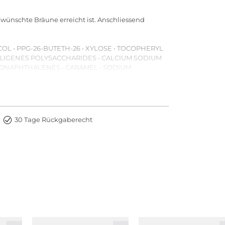
ewünschte Bräune erreicht ist. Anschliessend
OL • PPG-26-BUTETH-26 • XYLOSE • TOCOPHERYL
ALCALIGENES POLYSACCHARIDES • CALCIUM SODIUM
DRONAPHTHALENES • CARAMEL • SODIUM
 • CAPRYLYL GLYCOL • SODIUM HYDROXIDE •
OR OIL • VANILLIN
30 Tage Rückgaberecht