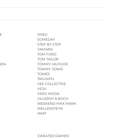
E
SMEG
SOMEDAY
STEP BY STEP
TAMARIS
TOM FORD
TOM TAILOR
REN
TOMMY HILFIGER
TOMMY JEANS
TONIES
TRIUMPH
VEE COLLECTIVE
VEJA
VERO MODA
VILLEROY & BOCH
WEEKEND MAX MARA
WELLENSTEYN
WMF
SWEATER DAMEN