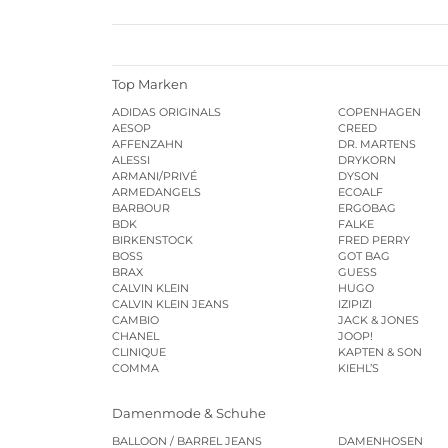
Top Marken
ADIDAS ORIGINALS
COPENHAGEN
AESOP
CREED
AFFENZAHN
DR. MARTENS
ALESSI
DRYKORN
ARMANI/PRIVÉ
DYSON
ARMEDANGELS
ECOALF
BARBOUR
ERGOBAG
BDK
FALKE
BIRKENSTOCK
FRED PERRY
BOSS
GOT BAG
BRAX
GUESS
CALVIN KLEIN
HUGO
CALVIN KLEIN JEANS
IZIPIZI
CAMBIO
JACK & JONES
CHANEL
JOOP!
CLINIQUE
KAPTEN & SON
COMMA
KIEHL’S
Damenmode & Schuhe
BALLOON / BARREL JEANS
DAMENHOSEN