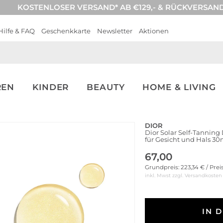
KOSTENLOSER VERSAND* AB €129,- & RÜCKVERSAN
Hilfe & FAQ
Geschenkkarte
Newsletter
Aktionen
REN
KINDER
BEAUTY
HOME & LIVING
DIOR
Dior Solar Self-Tanning
für Gesicht und Hals 30
67,00
Grundpreis: 223,34 € / Prei
inkl. Mwst zzgl.
Versandkosten
IN 