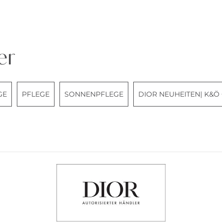
er
GE
PFLEGE
SONNENPFLEGE
DIOR NEUHEITEN| K&Ö