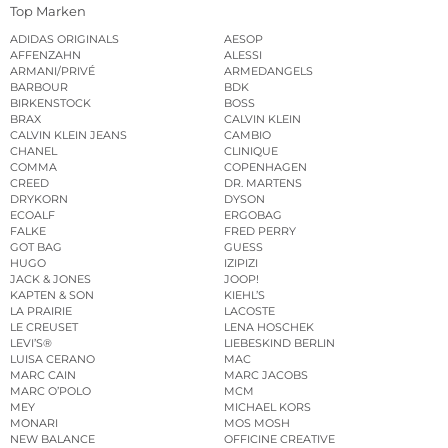
Top Marken
ADIDAS ORIGINALS
AESOP
AFFENZAHN
ALESSI
ARMANI/PRIVÉ
ARMEDANGELS
BARBOUR
BDK
BIRKENSTOCK
BOSS
BRAX
CALVIN KLEIN
CALVIN KLEIN JEANS
CAMBIO
CHANEL
CLINIQUE
COMMA
COPENHAGEN
CREED
DR. MARTENS
DRYKORN
DYSON
ECOALF
ERGOBAG
FALKE
FRED PERRY
GOT BAG
GUESS
HUGO
IZIPIZI
JACK & JONES
JOOP!
KAPTEN & SON
KIEHL’S
LA PRAIRIE
LACOSTE
LE CREUSET
LENA HOSCHEK
LEVI’S®
LIEBESKIND BERLIN
LUISA CERANO
MAC
MARC CAIN
MARC JACOBS
MARC O’POLO
MCM
MEY
MICHAEL KORS
MONARI
MOS MOSH
NEW BALANCE
OFFICINE CREATIVE