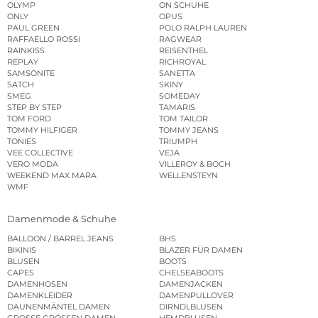
OLYMP
ON SCHUHE
ONLY
OPUS
PAUL GREEN
POLO RALPH LAUREN
RAFFAELLO ROSSI
RAGWEAR
RAINKISS
REISENTHEL
REPLAY
RICHROYAL
SAMSONITE
SANETTA
SATCH
SKINY
SMEG
SOMEDAY
STEP BY STEP
TAMARIS
TOM FORD
TOM TAILOR
TOMMY HILFIGER
TOMMY JEANS
TONIES
TRIUMPH
VEE COLLECTIVE
VEJA
VERO MODA
VILLEROY & BOCH
WEEKEND MAX MARA
WELLENSTEYN
WMF
Damenmode & Schuhe
BALLOON / BARREL JEANS
BHS
BIKINIS
BLAZER FÜR DAMEN
BLUSEN
BOOTS
CAPES
CHELSEABOOTS
DAMENHOSEN
DAMENJACKEN
DAMENKLEIDER
DAMENPULLOVER
DAUNENMÄNTEL DAMEN
DIRNDLBLUSEN
GROSSE GRÖSSEN DAMEN
HEMDBLUSEN