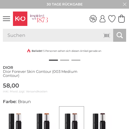
30 TAGE RÜCKGABE
NEW IN
WEDDING
VIBES
Beliebt!
5 Personen sehen sich diesen Artikel gerade an
DIOR
Dior Forever Skin Contour (003 Medium
Contour)
58,00
inkl. Mwst zzgl.
Versandkosten
Farbe:
Braun