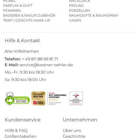
MÖBEL
NAGELLACK
PARFUM & DUFT
PEELING
PFANNEN
PORZELLAN
RASIERER & RASUR ZUBEHÖR
RAUMDÜFTE & RAUMSPRAY
TEINT | GESICHTS MAKE UP
VASEN
Hilfe & Kontakt
Alle Hilfethemen
Telefon:
+ 49 811 88 99 81 71
E-Mail:
service@kastner-oehler.de
Mo.–Fr. 9:30 bis 18:30 Uhr
Sa. 9:30 bis 18:00 Uhr
Kundenservice
Unternehmen
Hilfe & FAQ
Über uns
Größentabellen
Geschichte