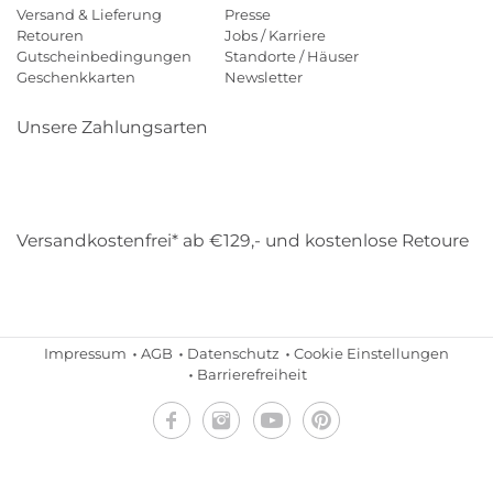
Versand & Lieferung
Presse
Retouren
Jobs / Karriere
Gutscheinbedingungen
Standorte / Häuser
Geschenkkarten
Newsletter
Unsere Zahlungsarten
Klarna
Mastercard
Visa
Diners
Applepay
Amazon
Payp
Versandkostenfrei* ab €129,- und kostenlose Retoure
DHL
Gebrüder Weiss
Impressum
AGB
Datenschutz
Cookie Einstellungen
Barrierefreiheit