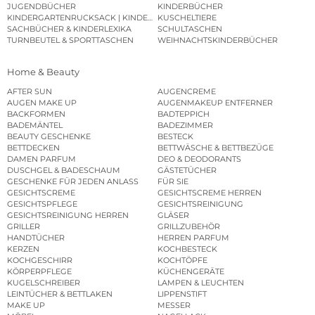
JUGENDBÜCHER
KINDERBÜCHER
KINDERGARTENRUCKSACK | KINDERGARTENBEUTEL
KUSCHELTIERE
SACHBÜCHER & KINDERLEXIKA
SCHULTASCHEN
TURNBEUTEL & SPORTTASCHEN
WEIHNACHTSKINDERBÜCHER
Home & Beauty
AFTER SUN
AUGENCREME
AUGEN MAKE UP
AUGENMAKEUP ENTFERNER
BACKFORMEN
BADTEPPICH
BADEMÄNTEL
BADEZIMMER
BEAUTY GESCHENKE
BESTECK
BETTDECKEN
BETTWÄSCHE & BETTBEZÜGE
DAMEN PARFUM
DEO & DEODORANTS
DUSCHGEL & BADESCHAUM
GÄSTETÜCHER
GESCHENKE FÜR JEDEN ANLASS
FÜR SIE
GESICHTSCREME
GESICHTSCREME HERREN
GESICHTSPFLEGE
GESICHTSREINIGUNG
GESICHTSREINIGUNG HERREN
GLÄSER
GRILLER
GRILLZUBEHÖR
HANDTÜCHER
HERREN PARFUM
KERZEN
KOCHBESTECK
KOCHGESCHIRR
KOCHTÖPFE
KÖRPERPFLEGE
KÜCHENGERÄTE
KUGELSCHREIBER
LAMPEN & LEUCHTEN
LEINTÜCHER & BETTLAKEN
LIPPENSTIFT
MAKE UP
MESSER