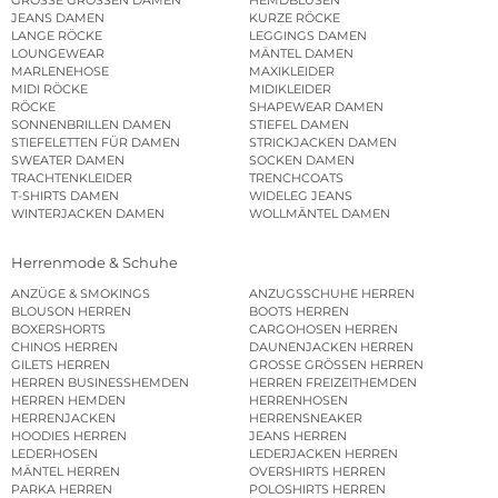
JEANS DAMEN
KURZE RÖCKE
LANGE RÖCKE
LEGGINGS DAMEN
LOUNGEWEAR
MÄNTEL DAMEN
MARLENEHOSE
MAXIKLEIDER
MIDI RÖCKE
MIDIKLEIDER
RÖCKE
SHAPEWEAR DAMEN
SONNENBRILLEN DAMEN
STIEFEL DAMEN
STIEFELETTEN FÜR DAMEN
STRICKJACKEN DAMEN
SWEATER DAMEN
SOCKEN DAMEN
TRACHTENKLEIDER
TRENCHCOATS
T-SHIRTS DAMEN
WIDELEG JEANS
WINTERJACKEN DAMEN
WOLLMÄNTEL DAMEN
Herrenmode & Schuhe
ANZÜGE & SMOKINGS
ANZUGSSCHUHE HERREN
BLOUSON HERREN
BOOTS HERREN
BOXERSHORTS
CARGOHOSEN HERREN
CHINOS HERREN
DAUNENJACKEN HERREN
GILETS HERREN
GROSSE GRÖSSEN HERREN
HERREN BUSINESSHEMDEN
HERREN FREIZEITHEMDEN
HERREN HEMDEN
HERRENHOSEN
HERRENJACKEN
HERRENSNEAKER
HOODIES HERREN
JEANS HERREN
LEDERHOSEN
LEDERJACKEN HERREN
MÄNTEL HERREN
OVERSHIRTS HERREN
PARKA HERREN
POLOSHIRTS HERREN