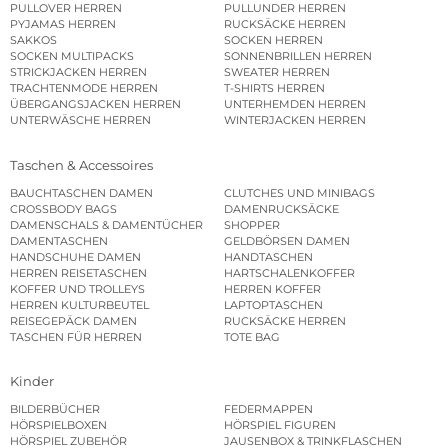
PULLOVER HERREN
PULLUNDER HERREN
PYJAMAS HERREN
RUCKSÄCKE HERREN
SAKKOS
SOCKEN HERREN
SOCKEN MULTIPACKS
SONNENBRILLEN HERREN
STRICKJACKEN HERREN
SWEATER HERREN
TRACHTENMODE HERREN
T-SHIRTS HERREN
ÜBERGANGSJACKEN HERREN
UNTERHEMDEN HERREN
UNTERWÄSCHE HERREN
WINTERJACKEN HERREN
Taschen & Accessoires
BAUCHTASCHEN DAMEN
CLUTCHES UND MINIBAGS
CROSSBODY BAGS
DAMENRUCKSÄCKE
DAMENSCHALS & DAMENTÜCHER
SHOPPER
DAMENTASCHEN
GELDBÖRSEN DAMEN
HANDSCHUHE DAMEN
HANDTASCHEN
HERREN REISETASCHEN
HARTSCHALENKOFFER
KOFFER UND TROLLEYS
HERREN KOFFER
HERREN KULTURBEUTEL
LAPTOPTASCHEN
REISEGEPÄCK DAMEN
RUCKSÄCKE HERREN
TASCHEN FÜR HERREN
TOTE BAG
Kinder
BILDERBÜCHER
FEDERMAPPEN
HÖRSPIELBOXEN
HÖRSPIEL FIGUREN
HÖRSPIEL ZUBEHÖR
JAUSENBOX & TRINKFLASCHEN