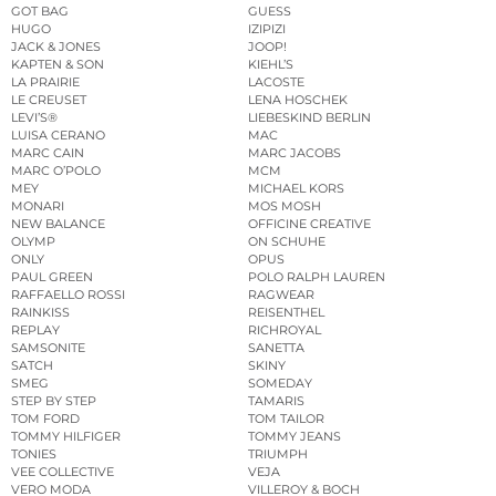
GOT BAG
GUESS
HUGO
IZIPIZI
JACK & JONES
JOOP!
KAPTEN & SON
KIEHL’S
LA PRAIRIE
LACOSTE
LE CREUSET
LENA HOSCHEK
LEVI’S®
LIEBESKIND BERLIN
LUISA CERANO
MAC
MARC CAIN
MARC JACOBS
MARC O’POLO
MCM
MEY
MICHAEL KORS
MONARI
MOS MOSH
NEW BALANCE
OFFICINE CREATIVE
OLYMP
ON SCHUHE
ONLY
OPUS
PAUL GREEN
POLO RALPH LAUREN
RAFFAELLO ROSSI
RAGWEAR
RAINKISS
REISENTHEL
REPLAY
RICHROYAL
SAMSONITE
SANETTA
SATCH
SKINY
SMEG
SOMEDAY
STEP BY STEP
TAMARIS
TOM FORD
TOM TAILOR
TOMMY HILFIGER
TOMMY JEANS
TONIES
TRIUMPH
VEE COLLECTIVE
VEJA
VERO MODA
VILLEROY & BOCH