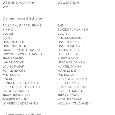
WEEKEND MAX MARA
WELLENSTEYN
WMF
Damenmode & Schuhe
BALLOON / BARREL JEANS
BHS
BIKINIS
BLAZER FÜR DAMEN
BLUSEN
BOOTS
CAPES
CHELSEABOOTS
DAMENHOSEN
DAMENJACKEN
DAMENKLEIDER
DAMENPULLOVER
DAUNENMÄNTEL DAMEN
DIRNDLBLUSEN
GROSSE GRÖSSEN DAMEN
HEMDBLUSEN
JEANS DAMEN
KURZE RÖCKE
LANGE RÖCKE
LEGGINGS DAMEN
LOUNGEWEAR
MÄNTEL DAMEN
MARLENEHOSE
MAXIKLEIDER
MIDI RÖCKE
MIDIKLEIDER
RÖCKE
SHAPEWEAR DAMEN
SONNENBRILLEN DAMEN
STIEFEL DAMEN
STIEFELETTEN FÜR DAMEN
STRICKJACKEN DAMEN
SWEATER DAMEN
SOCKEN DAMEN
TRACHTENKLEIDER
TRENCHCOATS
T-SHIRTS DAMEN
WIDELEG JEANS
WINTERJACKEN DAMEN
WOLLMÄNTEL DAMEN
Herrenmode & Schuhe