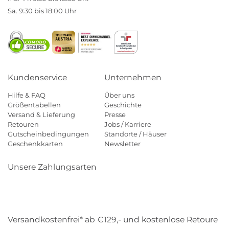
Sa. 9:30 bis 18:00 Uhr
Kundenservice
Unternehmen
Hilfe & FAQ
Über uns
Größentabellen
Geschichte
Versand & Lieferung
Presse
Retouren
Jobs / Karriere
Gutscheinbedingungen
Standorte / Häuser
Geschenkkarten
Newsletter
Unsere Zahlungsarten
Klarna
Mastercard
Visa
Diners
Applepay
Amazon
Payp
Versandkostenfrei* ab €129,- und kostenlose Retoure