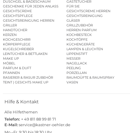
DUSCHGEL & BADESCHAUM
GÄSTETÜCHER
GESCHENKE FÜR JEDEN ANLASS
FÜR SIE
GESICHTSCREME
GESICHTSCREME HERREN
GESICHTSPFLEGE
GESICHTSREINIGUNG
GESICHTSREINIGUNG HERREN
GLÄSER
GRILLER
GRILLZUBEHÖR
HANDTÜCHER
HERREN PARFUM
KERZEN
KOCHBESTECK
KOCHGESCHIRR
KOCHTÖPFE
KÖRPERPFLEGE
KÜCHENGERÄTE
KUGELSCHREIBER
LAMPEN & LEUCHTEN
LEINTÜCHER & BETTLAKEN
LIPPENSTIFT
MAKE UP
MESSER
MÖBEL
NAGELLACK
PARFUM & DUFT
PEELING
PFANNEN
PORZELLAN
RASIERER & RASUR ZUBEHÖR
RAUMDÜFTE & RAUMSPRAY
TEINT | GESICHTS MAKE UP
VASEN
Hilfe & Kontakt
Alle Hilfethemen
Telefon:
+ 49 811 88 99 81 71
E-Mail:
service@kastner-oehler.de
Mo.–Fr. 9:30 bis 18:30 Uhr