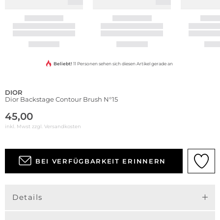
Beliebt!
11 Personen sehen sich diesen Artikel gerade an
DIOR
Dior Backstage Contour Brush N°15
45,00
inkl. Mwst zzgl.
Versandkosten
BEI VERFÜGBARKEIT ERINNERN
Details