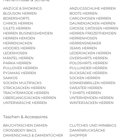
ANZÜGE & SMOKINGS
ANZUGSSCHUHE HERREN
BLOUSON HERREN
BOOTS HERREN
BOXERSHORTS
CARGOHOSEN HERREN
CHINOS HERREN
DAUNENJACKEN HERREN
GILETS HERREN
GROSSE GRÖSSEN HERREN
HERREN BUSINESSHEMDEN
HERREN FREIZEITHEMDEN
HERREN HEMDEN
HERRENHOSEN
HERRENJACKEN
HERRENSNEAKER
HOODIES HERREN
JEANS HERREN
LEDERHOSEN
LEDERJACKEN HERREN
MÄNTEL HERREN
OVERSHIRTS HERREN
PARKA HERREN
POLOSHIRTS HERREN
PULLOVER HERREN
PULLUNDER HERREN
PYJAMAS HERREN
RUCKSÄCKE HERREN
SAKKOS
SOCKEN HERREN
SOCKEN MULTIPACKS
SONNENBRILLEN HERREN
STRICKJACKEN HERREN
SWEATER HERREN
TRACHTENMODE HERREN
T-SHIRTS HERREN
ÜBERGANGSJACKEN HERREN
UNTERHEMDEN HERREN
UNTERWÄSCHE HERREN
WINTERJACKEN HERREN
Taschen & Accessoires
BAUCHTASCHEN DAMEN
CLUTCHES UND MINIBAGS
CROSSBODY BAGS
DAMENRUCKSÄCKE
DAMENSCHALS & DAMENTÜCHER
SHOPPER