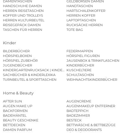
DAMENTASCHEN
GELDBÖRSEN DAMEN
HANDSCHUHE DAMEN
HANDTASCHEN
HERREN REISETASCHEN
HARTSCHALENKOFFER
KOFFER UND TROLLEYS
HERREN KOFFER
HERREN KULTURBEUTEL
LAPTOPTASCHEN
REISEGEPÄCK DAMEN
RUCKSÄCKE HERREN
TASCHEN FÜR HERREN
TOTE BAG
Kinder
BILDERBÜCHER
FEDERMAPPEN
HÖRSPIELBOXEN
HÖRSPIEL FIGUREN
HÖRSPIEL ZUBEHÖR
JAUSENBOX & TRINKFLASCHEN
JUGENDBÜCHER
KINDERBÜCHER
KINDERGARTENRUCKSACK | KINDERGARTENBEUTEL
KUSCHELTIERE
SACHBÜCHER & KINDERLEXIKA
SCHULTASCHEN
TURNBEUTEL & SPORTTASCHEN
WEIHNACHTSKINDERBÜCHER
Home & Beauty
AFTER SUN
AUGENCREME
AUGEN MAKE UP
AUGENMAKEUP ENTFERNER
BACKFORMEN
BADTEPPICH
BADEMÄNTEL
BADEZIMMER
BEAUTY GESCHENKE
BESTECK
BETTDECKEN
BETTWÄSCHE & BETTBEZÜGE
DAMEN PARFUM
DEO & DEODORANTS