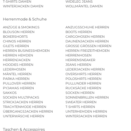
T-SHIRTS DAMEN
WIDELEG JEANS
WINTERJACKEN DAMEN
WOLLMÄNTEL DAMEN
Herrenmode & Schuhe
ANZÜGE & SMOKINGS
ANZUGSSCHUHE HERREN
BLOUSON HERREN
BOOTS HERREN
BOXERSHORTS
CARGOHOSEN HERREN
CHINOS HERREN
DAUNENJACKEN HERREN
GILETS HERREN
GROSSE GRÖSSEN HERREN
HERREN BUSINESSHEMDEN
HERREN FREIZEITHEMDEN
HERREN HEMDEN
HERRENHOSEN
HERRENJACKEN
HERRENSNEAKER
HOODIES HERREN
JEANS HERREN
LEDERHOSEN
LEDERJACKEN HERREN
MÄNTEL HERREN
OVERSHIRTS HERREN
PARKA HERREN
POLOSHIRTS HERREN
PULLOVER HERREN
PULLUNDER HERREN
PYJAMAS HERREN
RUCKSÄCKE HERREN
SAKKOS
SOCKEN HERREN
SOCKEN MULTIPACKS
SONNENBRILLEN HERREN
STRICKJACKEN HERREN
SWEATER HERREN
TRACHTENMODE HERREN
T-SHIRTS HERREN
ÜBERGANGSJACKEN HERREN
UNTERHEMDEN HERREN
UNTERWÄSCHE HERREN
WINTERJACKEN HERREN
Taschen & Accessoires