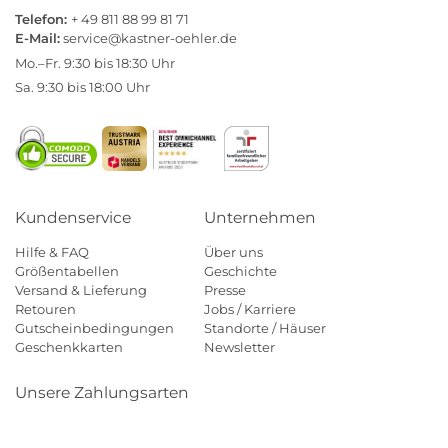
Telefon:
+ 49 811 88 99 81 71
E-Mail:
service@kastner-oehler.de
Mo.–Fr. 9:30 bis 18:30 Uhr
Sa. 9:30 bis 18:00 Uhr
Kundenservice
Unternehmen
Hilfe & FAQ
Über uns
Größentabellen
Geschichte
Versand & Lieferung
Presse
Retouren
Jobs / Karriere
Gutscheinbedingungen
Standorte / Häuser
Geschenkkarten
Newsletter
Unsere Zahlungsarten
Klarna
Mastercard
Visa
Diners
Applepay
Amazon
Payp