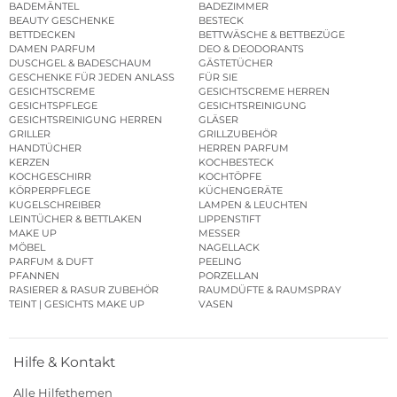
BADEMÄNTEL
BADEZIMMER
BEAUTY GESCHENKE
BESTECK
BETTDECKEN
BETTWÄSCHE & BETTBEZÜGE
DAMEN PARFUM
DEO & DEODORANTS
DUSCHGEL & BADESCHAUM
GÄSTETÜCHER
GESCHENKE FÜR JEDEN ANLASS
FÜR SIE
GESICHTSCREME
GESICHTSCREME HERREN
GESICHTSPFLEGE
GESICHTSREINIGUNG
GESICHTSREINIGUNG HERREN
GLÄSER
GRILLER
GRILLZUBEHÖR
HANDTÜCHER
HERREN PARFUM
KERZEN
KOCHBESTECK
KOCHGESCHIRR
KOCHTÖPFE
KÖRPERPFLEGE
KÜCHENGERÄTE
KUGELSCHREIBER
LAMPEN & LEUCHTEN
LEINTÜCHER & BETTLAKEN
LIPPENSTIFT
MAKE UP
MESSER
MÖBEL
NAGELLACK
PARFUM & DUFT
PEELING
PFANNEN
PORZELLAN
RASIERER & RASUR ZUBEHÖR
RAUMDÜFTE & RAUMSPRAY
TEINT | GESICHTS MAKE UP
VASEN
Hilfe & Kontakt
Alle Hilfethemen