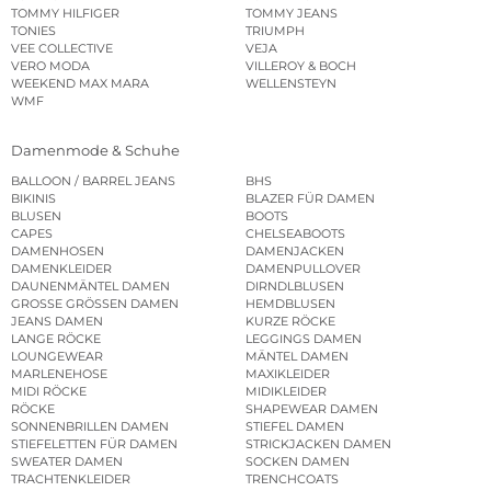
TOMMY HILFIGER
TOMMY JEANS
TONIES
TRIUMPH
VEE COLLECTIVE
VEJA
VERO MODA
VILLEROY & BOCH
WEEKEND MAX MARA
WELLENSTEYN
WMF
Damenmode & Schuhe
BALLOON / BARREL JEANS
BHS
BIKINIS
BLAZER FÜR DAMEN
BLUSEN
BOOTS
CAPES
CHELSEABOOTS
DAMENHOSEN
DAMENJACKEN
DAMENKLEIDER
DAMENPULLOVER
DAUNENMÄNTEL DAMEN
DIRNDLBLUSEN
GROSSE GRÖSSEN DAMEN
HEMDBLUSEN
JEANS DAMEN
KURZE RÖCKE
LANGE RÖCKE
LEGGINGS DAMEN
LOUNGEWEAR
MÄNTEL DAMEN
MARLENEHOSE
MAXIKLEIDER
MIDI RÖCKE
MIDIKLEIDER
RÖCKE
SHAPEWEAR DAMEN
SONNENBRILLEN DAMEN
STIEFEL DAMEN
STIEFELETTEN FÜR DAMEN
STRICKJACKEN DAMEN
SWEATER DAMEN
SOCKEN DAMEN
TRACHTENKLEIDER
TRENCHCOATS