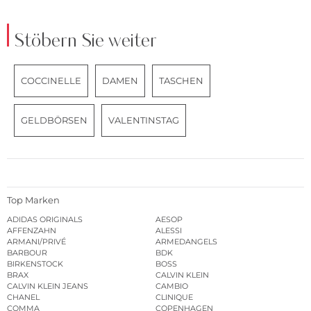
Stöbern Sie weiter
COCCINELLE
DAMEN
TASCHEN
GELDBÖRSEN
VALENTINSTAG
Top Marken
ADIDAS ORIGINALS
AESOP
AFFENZAHN
ALESSI
ARMANI/PRIVÉ
ARMEDANGELS
BARBOUR
BDK
BIRKENSTOCK
BOSS
BRAX
CALVIN KLEIN
CALVIN KLEIN JEANS
CAMBIO
CHANEL
CLINIQUE
COMMA
COPENHAGEN