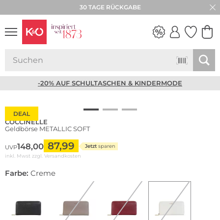
30 TAGE RÜCKGABE
NEW IN
WEDDING
VIBES
-20% AUF SCHULTASCHEN & KINDERMODE
DEAL
COCCINELLE
Geldbörse METALLIC SOFT
87,99
148,00
Jetzt
sparen
UVP
inkl. Mwst zzgl.
Versandkosten
Farbe:
Creme