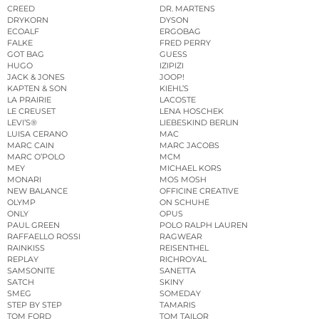
CREED
DR. MARTENS
DRYKORN
DYSON
ECOALF
ERGOBAG
FALKE
FRED PERRY
GOT BAG
GUESS
HUGO
IZIPIZI
JACK & JONES
JOOP!
KAPTEN & SON
KIEHL’S
LA PRAIRIE
LACOSTE
LE CREUSET
LENA HOSCHEK
LEVI’S®
LIEBESKIND BERLIN
LUISA CERANO
MAC
MARC CAIN
MARC JACOBS
MARC O’POLO
MCM
MEY
MICHAEL KORS
MONARI
MOS MOSH
NEW BALANCE
OFFICINE CREATIVE
OLYMP
ON SCHUHE
ONLY
OPUS
PAUL GREEN
POLO RALPH LAUREN
RAFFAELLO ROSSI
RAGWEAR
RAINKISS
REISENTHEL
REPLAY
RICHROYAL
SAMSONITE
SANETTA
SATCH
SKINY
SMEG
SOMEDAY
STEP BY STEP
TAMARIS
TOM FORD
TOM TAILOR