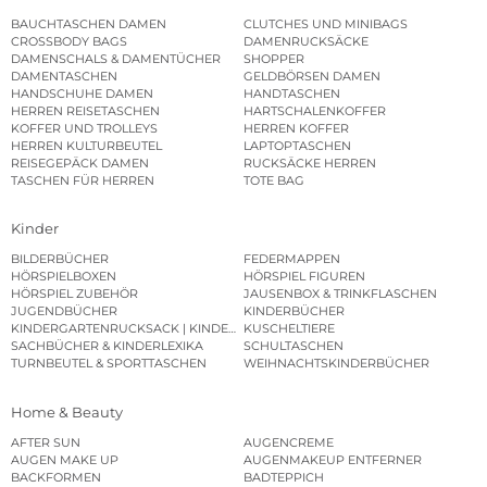
BAUCHTASCHEN DAMEN
CLUTCHES UND MINIBAGS
CROSSBODY BAGS
DAMENRUCKSÄCKE
DAMENSCHALS & DAMENTÜCHER
SHOPPER
DAMENTASCHEN
GELDBÖRSEN DAMEN
HANDSCHUHE DAMEN
HANDTASCHEN
HERREN REISETASCHEN
HARTSCHALENKOFFER
KOFFER UND TROLLEYS
HERREN KOFFER
HERREN KULTURBEUTEL
LAPTOPTASCHEN
REISEGEPÄCK DAMEN
RUCKSÄCKE HERREN
TASCHEN FÜR HERREN
TOTE BAG
Kinder
BILDERBÜCHER
FEDERMAPPEN
HÖRSPIELBOXEN
HÖRSPIEL FIGUREN
HÖRSPIEL ZUBEHÖR
JAUSENBOX & TRINKFLASCHEN
JUGENDBÜCHER
KINDERBÜCHER
KINDERGARTENRUCKSACK | KINDERGARTENBEUTEL
KUSCHELTIERE
SACHBÜCHER & KINDERLEXIKA
SCHULTASCHEN
TURNBEUTEL & SPORTTASCHEN
WEIHNACHTSKINDERBÜCHER
Home & Beauty
AFTER SUN
AUGENCREME
AUGEN MAKE UP
AUGENMAKEUP ENTFERNER
BACKFORMEN
BADTEPPICH